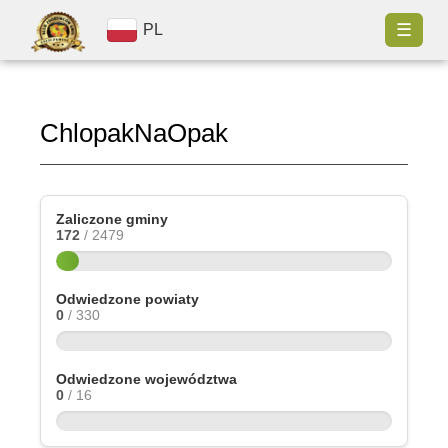
☰
PL
ChlopakNaOpak
Zaliczone gminy
172
/ 2479
Odwiedzone powiaty
0
/ 330
Odwiedzone województwa
0
/ 16