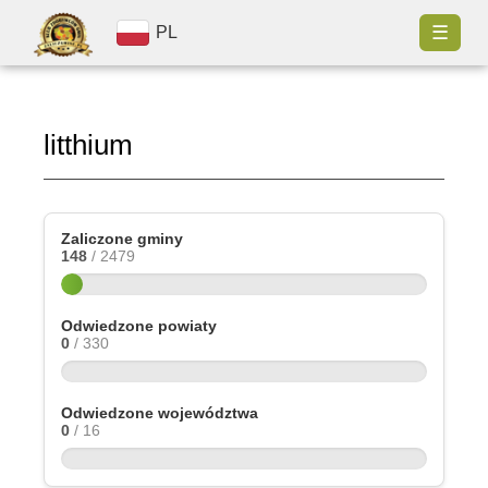
☰
PL
litthium
Zaliczone gminy
148
/ 2479
Odwiedzone powiaty
0
/ 330
Odwiedzone województwa
0
/ 16