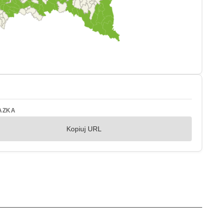
AZKA
Kopiuj URL