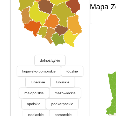
Mapa Z
dolnośląskie
kujawsko-pomorskie
łódzkie
lubelskie
lubuskie
małopolskie
mazowieckie
opolskie
podkarpackie
podlaskie
pomorskie