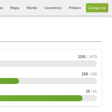
ta
Mapa
Wyniki
Uczestnicy
Pobierz
Zaloguj się
1191
/ 2479
218
/ 330
15
/ 16