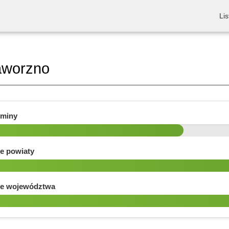
Lis
aworzno
gminy
e powiaty
e województwa