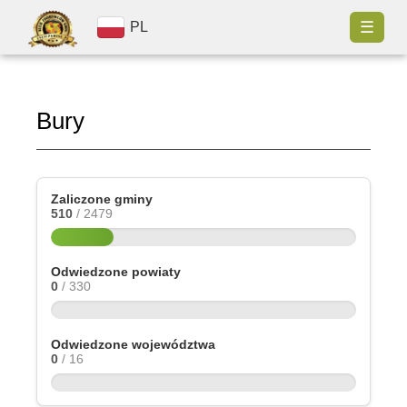
☰
PL
Bury
Zaliczone gminy
510
/ 2479
Odwiedzone powiaty
0
/ 330
Odwiedzone województwa
0
/ 16