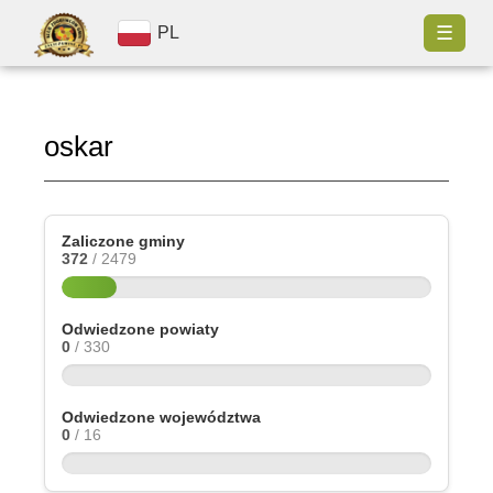
☰
PL
oskar
Zaliczone gminy
372
/ 2479
Odwiedzone powiaty
0
/ 330
Odwiedzone województwa
0
/ 16