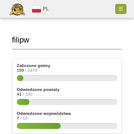
☰
PL
filipw
Zaliczone gminy
159
/ 2479
Odwiedzone powiaty
41
/ 330
Odwiedzone województwa
7
/ 16