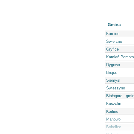
Gmina
Karnice
Świerzno
Gryfice
Kamień Pomors
Dygowo
Brojce
Siemyśl
Świeszyno
Białogard - gmi
Koszalin
Karlino
Manowo
Bobolice