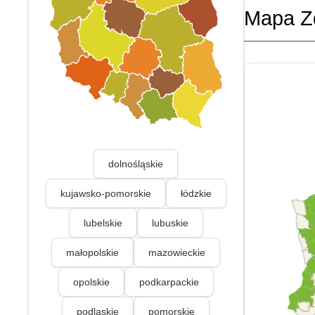
Mapa Z
dolnośląskie
kujawsko-pomorskie
łódzkie
lubelskie
lubuskie
małopolskie
mazowieckie
opolskie
podkarpackie
podlaskie
pomorskie