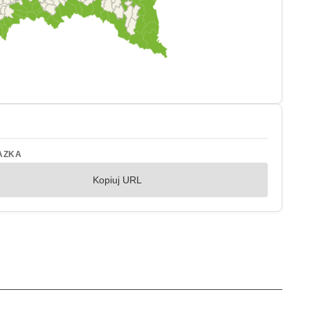
AZKA
Kopiuj URL