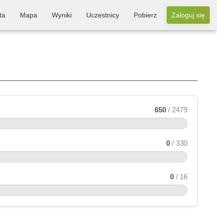
ta
Mapa
Wyniki
Uczestnicy
Pobierz
Zaloguj się
650
/ 2479
0
/ 330
0
/ 16