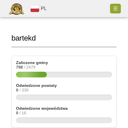
☰
PL
bartekd
Zaliczone gminy
798
/ 2479
Odwiedzone powiaty
0
/ 330
Odwiedzone województwa
0
/ 16