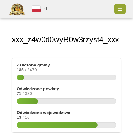
☰
PL
xxx_z4w0d0wyR0w3rzyst4_xxx
Zaliczone gminy
185
/ 2479
Odwiedzone powiaty
71
/ 330
Odwiedzone województwa
13
/ 16