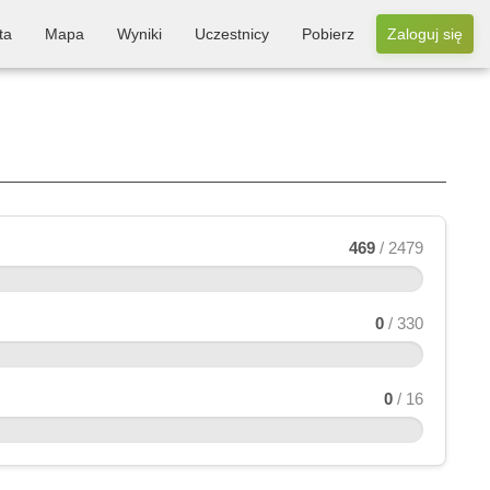
ta
Mapa
Wyniki
Uczestnicy
Pobierz
Zaloguj się
469
/ 2479
0
/ 330
0
/ 16