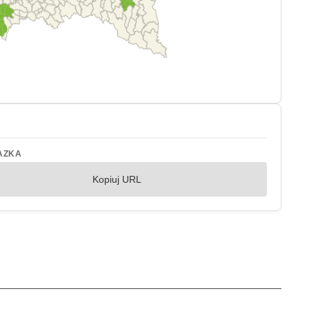
AZKA
Kopiuj URL