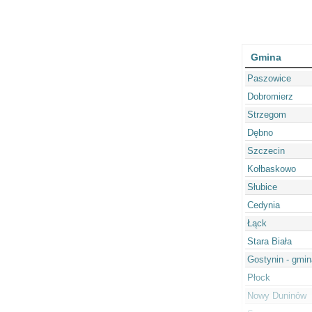
Gmina
Paszowice
Dobromierz
Strzegom
Dębno
Szczecin
Kołbaskowo
Słubice
Cedynia
Łąck
Stara Biała
Gostynin - gmin
Płock
Nowy Duninów