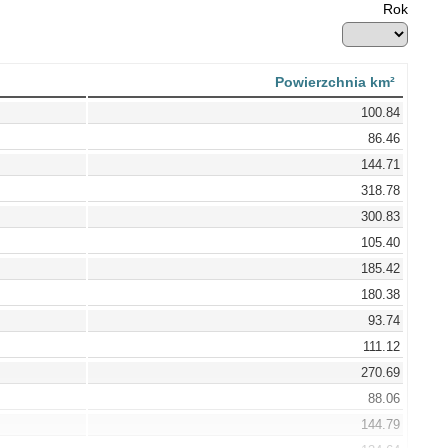
Rok
Powierzchnia km²
100.84
86.46
144.71
318.78
300.83
105.40
185.42
180.38
93.74
111.12
270.69
88.06
144.79