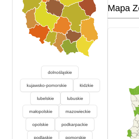
Mapa Z
dolnośląskie
kujawsko-pomorskie
łódzkie
lubelskie
lubuskie
małopolskie
mazowieckie
opolskie
podkarpackie
podlaskie
pomorskie