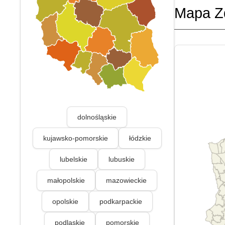
Mapa Z
dolnośląskie
kujawsko-pomorskie
łódzkie
lubelskie
lubuskie
małopolskie
mazowieckie
opolskie
podkarpackie
podlaskie
pomorskie