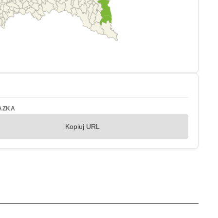
AZKA
Kopiuj URL