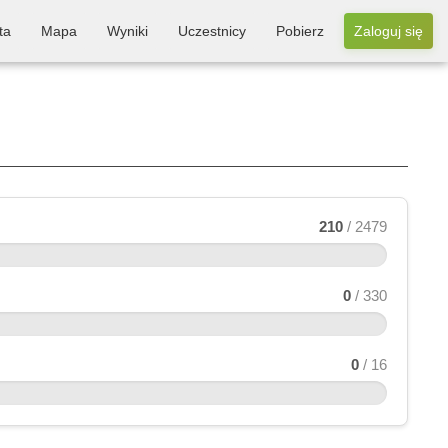
ta
Mapa
Wyniki
Uczestnicy
Pobierz
Zaloguj się
210
/ 2479
0
/ 330
0
/ 16