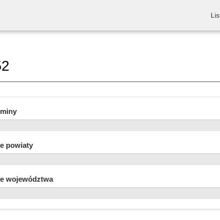
Lis
52
gminy
e powiaty
e województwa