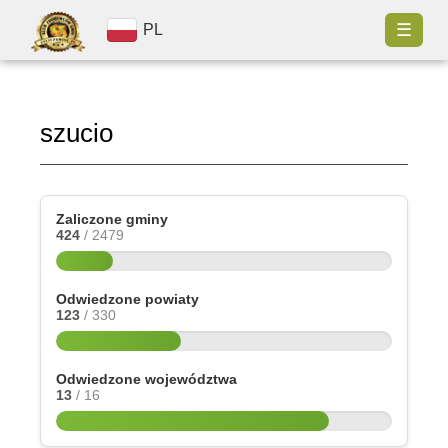
☰
PL
szucio
Zaliczone gminy
424
/ 2479
Odwiedzone powiaty
123
/ 330
Odwiedzone województwa
13
/ 16