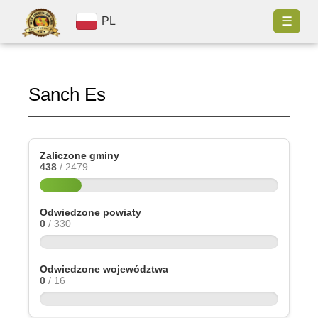
☰
PL
Sanch Es
Zaliczone gminy
438
/ 2479
Odwiedzone powiaty
0
/ 330
Odwiedzone województwa
0
/ 16