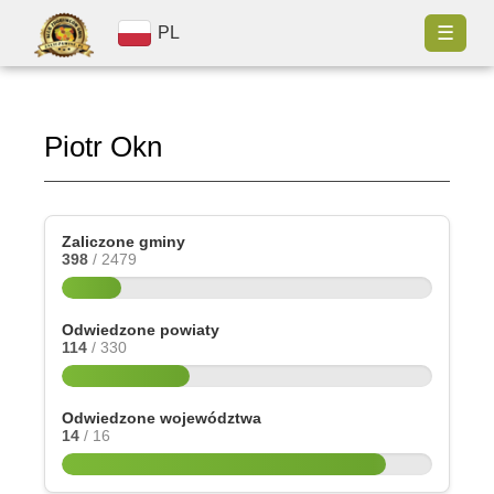
☰
PL
Piotr Okn
Zaliczone gminy
398
/ 2479
Odwiedzone powiaty
114
/ 330
Odwiedzone województwa
14
/ 16