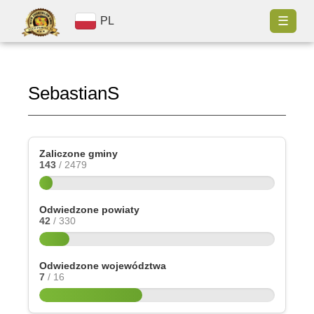
☰
PL
SebastianS
Zaliczone gminy
143
/ 2479
Odwiedzone powiaty
42
/ 330
Odwiedzone województwa
7
/ 16