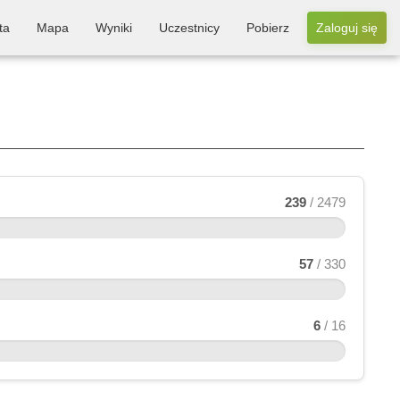
ta
Mapa
Wyniki
Uczestnicy
Pobierz
Zaloguj się
239
/ 2479
57
/ 330
6
/ 16