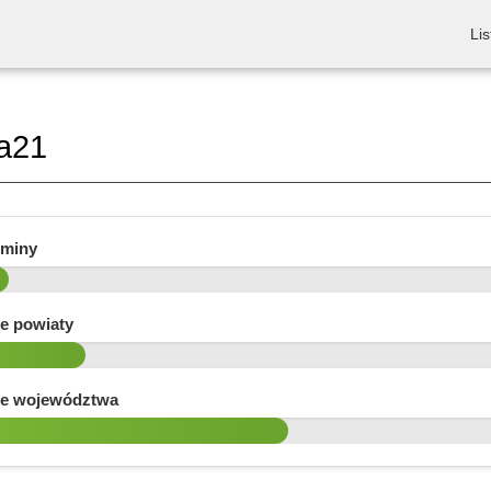
Lis
a21
gminy
e powiaty
e województwa