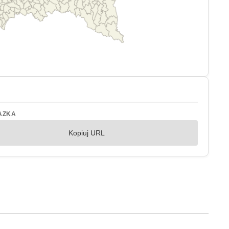
AZKA
Kopiuj URL