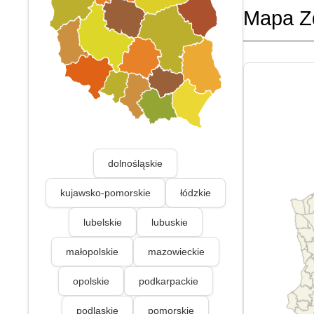
Mapa Z
dolnośląskie
kujawsko-pomorskie
łódzkie
lubelskie
lubuskie
małopolskie
mazowieckie
opolskie
podkarpackie
podlaskie
pomorskie