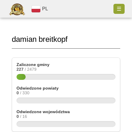
☰
PL
damian breitkopf
Zaliczone gminy
227
/ 2479
Odwiedzone powiaty
0
/ 330
Odwiedzone województwa
0
/ 16