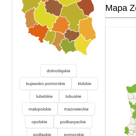
Mapa Z
dolnośląskie
kujawsko-pomorskie
łódzkie
lubelskie
lubuskie
małopolskie
mazowieckie
opolskie
podkarpackie
podlaskie
pomorskie