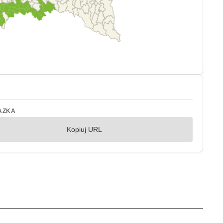
AZKA
Kopiuj URL