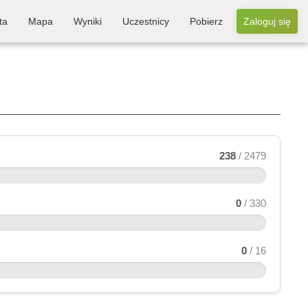
ta
Mapa
Wyniki
Uczestnicy
Pobierz
Zaloguj się
238
/ 2479
0
/ 330
0
/ 16