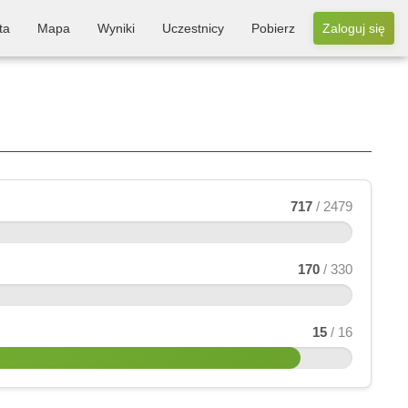
ta
Mapa
Wyniki
Uczestnicy
Pobierz
Zaloguj się
717
/ 2479
170
/ 330
15
/ 16