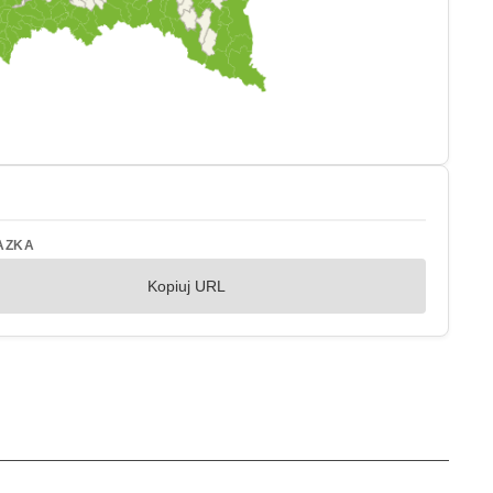
AZKA
Kopiuj URL