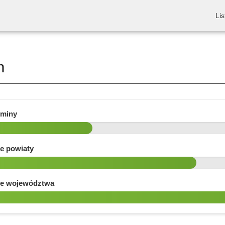
Lis
n
gminy
e powiaty
e województwa