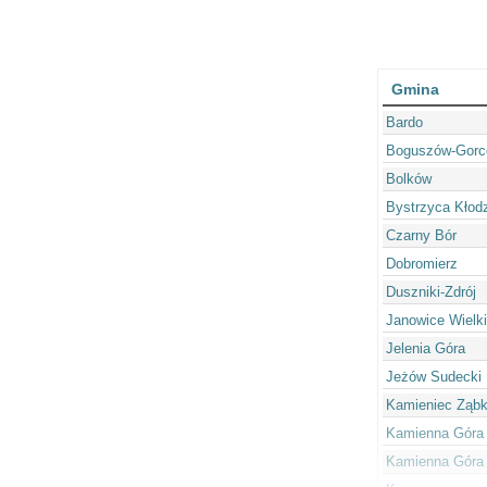
Gmina
Bardo
Boguszów-Gorc
Bolków
Bystrzyca Kłod
Czarny Bór
Dobromierz
Duszniki-Zdrój
Janowice Wielk
Jelenia Góra
Jeżów Sudecki
Kamieniec Ząbk
Kamienna Góra 
Kamienna Góra 