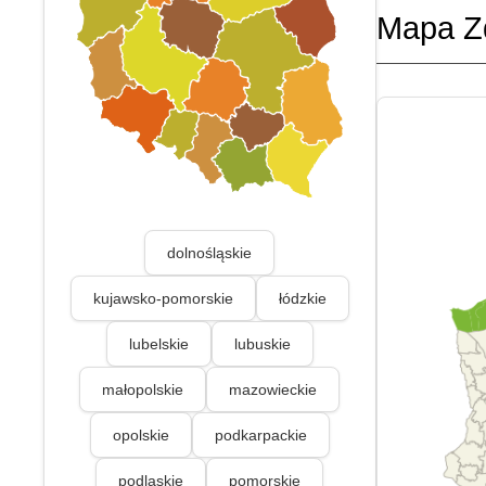
Mapa Z
dolnośląskie
kujawsko-pomorskie
łódzkie
lubelskie
lubuskie
małopolskie
mazowieckie
opolskie
podkarpackie
podlaskie
pomorskie