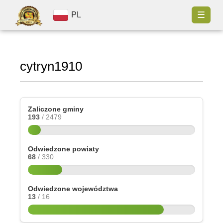
☰
PL
cytryn1910
Zaliczone gminy
193
/ 2479
Odwiedzone powiaty
68
/ 330
Odwiedzone województwa
13
/ 16