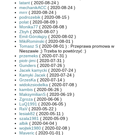
latant
( 2020-08-24 )
mechanikACC
( 2020-08-24 )
mrrr
( 2020-08-24 )
podrozebik
( 2020-08-15 )
polat
( 2020-08-09 )
Monika77
( 2020-08-08 )
Zbyh
( 2020-08-07 )
Emil-Górołajzy
( 2020-08-02 )
MikiRominski
( 2020-08-01 )
Tomasz S
( 2020-08-01 ) : Przeprawa promowa w
Nieszawie ;) Trzeba to powtórzyć :)
przemeks
( 2020-07-31 )
piotr-jimi
( 2020-07-31 )
Gunders
( 2020-07-26 )
Jacek kamycki
( 2020-07-24 )
Kamyki Jacek
( 2020-07-24 )
GrzesKa
( 2020-07-14 )
widokzsiodelka
( 2020-07-08 )
kambis
( 2020-06-26 )
MaksymilianS
( 2020-06-19 )
Zgroza
( 2020-06-06 )
LuQ1991
( 2020-06-05 )
RaV
( 2020-05-22 )
lesiak82
( 2020-05-11 )
szala1981
( 2020-05-09 )
albik
( 2020-04-04 )
wojtek1980
( 2020-02-08 )
Maveric
( 2020-01-01 )