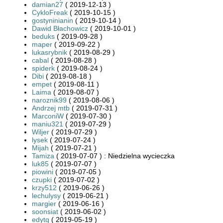
damian27
( 2019-12-13 )
CykloFreak
( 2019-10-15 )
gostyninianin
( 2019-10-14 )
Dawid Błachowicz
( 2019-10-01 )
beduks
( 2019-09-28 )
maper
( 2019-09-22 )
lukasrybnik
( 2019-08-29 )
cabal
( 2019-08-28 )
spiderk
( 2019-08-24 )
Dibi
( 2019-08-18 )
empet
( 2019-08-11 )
Laima
( 2019-08-07 )
naroznik99
( 2019-08-06 )
Andrzej mtb
( 2019-07-31 )
MarconiW
( 2019-07-30 )
maniu321
( 2019-07-29 )
Wiljer
( 2019-07-29 )
lysek
( 2019-07-24 )
Mijah
( 2019-07-21 )
Tamiza
( 2019-07-07 ) : Niedzielna wycieczka
luk85
( 2019-07-07 )
piowini
( 2019-07-05 )
czupki
( 2019-07-02 )
krzy512
( 2019-06-26 )
lechulysy
( 2019-06-21 )
margier
( 2019-06-16 )
soonsiat
( 2019-06-02 )
edytq
( 2019-05-19 )