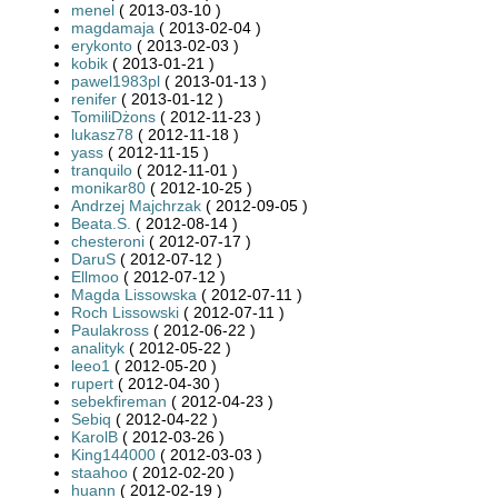
menel
( 2013-03-10 )
magdamaja
( 2013-02-04 )
erykonto
( 2013-02-03 )
kobik
( 2013-01-21 )
pawel1983pl
( 2013-01-13 )
renifer
( 2013-01-12 )
TomiliDżons
( 2012-11-23 )
lukasz78
( 2012-11-18 )
yass
( 2012-11-15 )
tranquilo
( 2012-11-01 )
monikar80
( 2012-10-25 )
Andrzej Majchrzak
( 2012-09-05 )
Beata.S.
( 2012-08-14 )
chesteroni
( 2012-07-17 )
DaruS
( 2012-07-12 )
Ellmoo
( 2012-07-12 )
Magda Lissowska
( 2012-07-11 )
Roch Lissowski
( 2012-07-11 )
Paulakross
( 2012-06-22 )
analityk
( 2012-05-22 )
leeo1
( 2012-05-20 )
rupert
( 2012-04-30 )
sebekfireman
( 2012-04-23 )
Sebiq
( 2012-04-22 )
KarolB
( 2012-03-26 )
King144000
( 2012-03-03 )
staahoo
( 2012-02-20 )
huann
( 2012-02-19 )