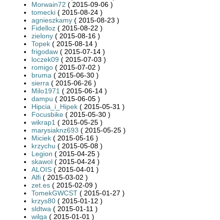
Morwain72
( 2015-09-06 )
tomecki
( 2015-08-24 )
agnieszkamy
( 2015-08-23 )
Fidelloz
( 2015-08-22 )
zielony
( 2015-08-16 )
Topek
( 2015-08-14 )
frigodaw
( 2015-07-14 )
loczek09
( 2015-07-03 )
romigo
( 2015-07-02 )
bruma
( 2015-06-30 )
sierra
( 2015-06-26 )
Milo1971
( 2015-06-14 )
dampu
( 2015-06-05 )
Hipcia_i_Hipek
( 2015-05-31 )
Focusbike
( 2015-05-30 )
wikrap1
( 2015-05-25 )
marysiaknz693
( 2015-05-25 )
Miciek
( 2015-05-16 )
krzychu
( 2015-05-08 )
Legion
( 2015-04-25 )
skawol
( 2015-04-24 )
ALOIS
( 2015-04-01 )
Alfi
( 2015-03-02 )
zet.es
( 2015-02-09 )
TomekGWCST
( 2015-01-27 )
krzys80
( 2015-01-12 )
sldtwa
( 2015-01-11 )
wilga
( 2015-01-01 )