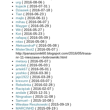
urg
( 2016-08-06 )
kujacik
( 2016-07-31 )
Dziasiek
( 2016-07-18 )
Tian
( 2016-06-23 )
majlo
( 2016-06-11 )
mihau
( 2016-06-07 )
Mayger
( 2016-05-29 )
Wit
( 2016-05-27 )
Kot
( 2016-05-23 )
rafapaj
( 2016-05-09 )
nitas
( 2016-05-08 )
AleksandraP
( 2016-05-08 )
MisterSkot2
( 2016-05-07 ) :
http://panaszonik60.blogspot.com/2016/05/trasa-
nr-11-nieszawa-i-bobrowniki.html
metaxy
( 2016-05-07 )
jandab
( 2016-05-03 )
artek67
( 2016-05-01 )
yoshko
( 2016-03-30 )
jajo1922
( 2016-03-28 )
krexunn
( 2016-03-07 )
Rebelinka
( 2016-02-28 )
Raciężak
( 2016-02-07 )
andale
( 2015-12-31 )
Ningraban
( 2015-11-08 )
Samuel--
( 2015-10-08 )
Wiesław Reszkowski
( 2015-09-19 )
MARCINHD
( 2015-09-19 )