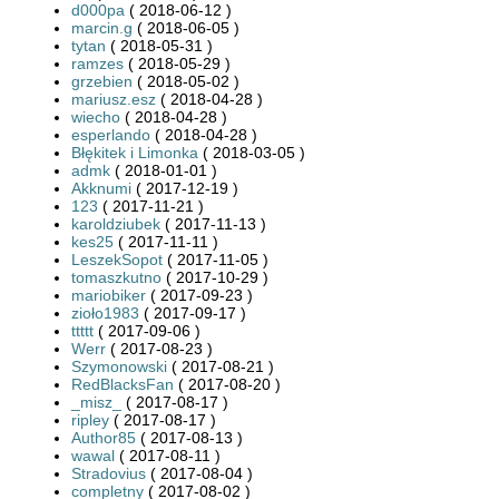
d000pa
( 2018-06-12 )
marcin.g
( 2018-06-05 )
tytan
( 2018-05-31 )
ramzes
( 2018-05-29 )
grzebien
( 2018-05-02 )
mariusz.esz
( 2018-04-28 )
wiecho
( 2018-04-28 )
esperlando
( 2018-04-28 )
Błękitek i Limonka
( 2018-03-05 )
admk
( 2018-01-01 )
Akknumi
( 2017-12-19 )
123
( 2017-11-21 )
karoldziubek
( 2017-11-13 )
kes25
( 2017-11-11 )
LeszekSopot
( 2017-11-05 )
tomaszkutno
( 2017-10-29 )
mariobiker
( 2017-09-23 )
zioło1983
( 2017-09-17 )
ttttt
( 2017-09-06 )
Werr
( 2017-08-23 )
Szymonowski
( 2017-08-21 )
RedBlacksFan
( 2017-08-20 )
_misz_
( 2017-08-17 )
ripley
( 2017-08-17 )
Author85
( 2017-08-13 )
wawal
( 2017-08-11 )
Stradovius
( 2017-08-04 )
completny
( 2017-08-02 )