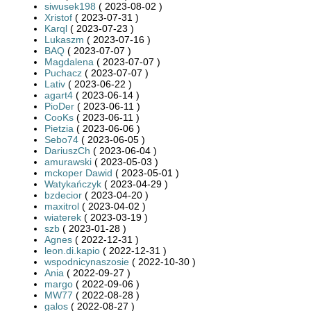
siwusek198
( 2023-08-02 )
Xristof
( 2023-07-31 )
Karql
( 2023-07-23 )
Lukaszm
( 2023-07-16 )
BAQ
( 2023-07-07 )
Magdalena
( 2023-07-07 )
Puchacz
( 2023-07-07 )
Lativ
( 2023-06-22 )
agart4
( 2023-06-14 )
PioDer
( 2023-06-11 )
CooKs
( 2023-06-11 )
Pietzia
( 2023-06-06 )
Sebo74
( 2023-06-05 )
DariuszCh
( 2023-06-04 )
amurawski
( 2023-05-03 )
mckoper Dawid
( 2023-05-01 )
Watykańczyk
( 2023-04-29 )
bzdecior
( 2023-04-20 )
maxitrol
( 2023-04-02 )
wiaterek
( 2023-03-19 )
szb
( 2023-01-28 )
Agnes
( 2022-12-31 )
leon.di.kapio
( 2022-12-31 )
wspodnicynaszosie
( 2022-10-30 )
Ania
( 2022-09-27 )
margo
( 2022-09-06 )
MW77
( 2022-08-28 )
galos
( 2022-08-27 )