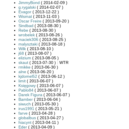
JimmyBond
( 2014-02-09 )
g.rygalski
( 2014-02-07 )
Evagor
( 2013-12-22 )
Wismat
( 2013-11-03 )
Oscar Freire
( 2013-09-20 )
Sindbad
( 2013-08-30 )
Rebe
( 2013-08-30 )
wrobelek
( 2013-08-26 )
maciek306
( 2013-08-25 )
malysztaki
( 2013-08-18 )
Wilk
( 2013-08-10 )
j68
( 2013-08-07 )
elizium
( 2013-08-05 )
skaut
( 2013-07-30 ) : WTR
rmikke
( 2013-06-30 )
alne
( 2013-06-20 )
kjdomel52
( 2013-06-12 )
limit
( 2013-06-07 )
Księgowy
( 2013-06-07 )
Pablo84
( 2013-06-07 )
Darek Figura
( 2013-06-07 )
Bamber
( 2013-06-04 )
siwuch
( 2013-05-30 )
irus1991
( 2013-05-21 )
farve
( 2013-04-28 )
globalbus
( 2013-04-27 )
hiacynt
( 2013-04-11 )
Eder
( 2013-04-09 )