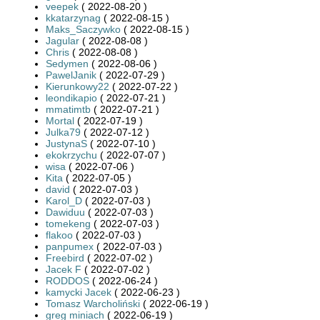
veepek
( 2022-08-20 )
kkatarzynag
( 2022-08-15 )
Maks_Saczywko
( 2022-08-15 )
Jagular
( 2022-08-08 )
Chris
( 2022-08-08 )
Sedymen
( 2022-08-06 )
PawelJanik
( 2022-07-29 )
Kierunkowy22
( 2022-07-22 )
leondikapio
( 2022-07-21 )
mmatimtb
( 2022-07-21 )
Mortal
( 2022-07-19 )
Julka79
( 2022-07-12 )
JustynaS
( 2022-07-10 )
ekokrzychu
( 2022-07-07 )
wisa
( 2022-07-06 )
Kita
( 2022-07-05 )
david
( 2022-07-03 )
Karol_D
( 2022-07-03 )
Dawiduu
( 2022-07-03 )
tomekeng
( 2022-07-03 )
flakoo
( 2022-07-03 )
panpumex
( 2022-07-03 )
Freebird
( 2022-07-02 )
Jacek F
( 2022-07-02 )
RODDOS
( 2022-06-24 )
kamycki Jacek
( 2022-06-23 )
Tomasz Warcholiński
( 2022-06-19 )
greg miniach
( 2022-06-19 )