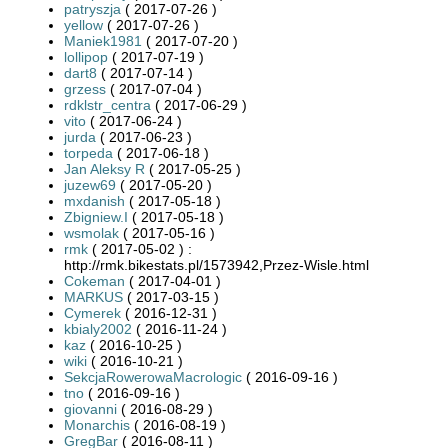
patryszja
( 2017-07-26 )
yellow
( 2017-07-26 )
Maniek1981
( 2017-07-20 )
lollipop
( 2017-07-19 )
dart8
( 2017-07-14 )
grzess
( 2017-07-04 )
rdklstr_centra
( 2017-06-29 )
vito
( 2017-06-24 )
jurda
( 2017-06-23 )
torpeda
( 2017-06-18 )
Jan Aleksy R
( 2017-05-25 )
juzew69
( 2017-05-20 )
mxdanish
( 2017-05-18 )
Zbigniew.I
( 2017-05-18 )
wsmolak
( 2017-05-16 )
rmk
( 2017-05-02 ) :
http://rmk.bikestats.pl/1573942,Przez-Wisle.html
Cokeman
( 2017-04-01 )
MARKUS
( 2017-03-15 )
Cymerek
( 2016-12-31 )
kbialy2002
( 2016-11-24 )
kaz
( 2016-10-25 )
wiki
( 2016-10-21 )
SekcjaRowerowaMacrologic
( 2016-09-16 )
tno
( 2016-09-16 )
giovanni
( 2016-08-29 )
Monarchis
( 2016-08-19 )
GregBar
( 2016-08-11 )