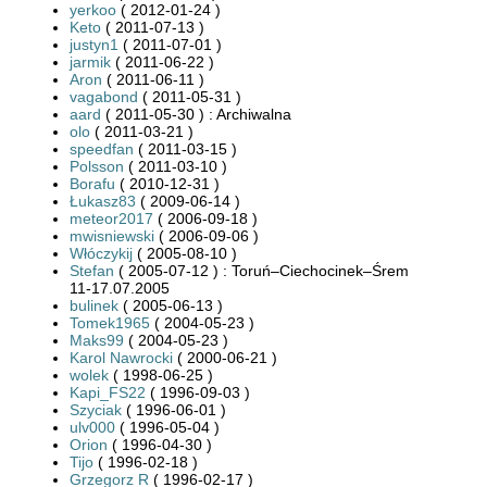
yerkoo
( 2012-01-24 )
Keto
( 2011-07-13 )
justyn1
( 2011-07-01 )
jarmik
( 2011-06-22 )
Aron
( 2011-06-11 )
vagabond
( 2011-05-31 )
aard
( 2011-05-30 ) : Archiwalna
olo
( 2011-03-21 )
speedfan
( 2011-03-15 )
Polsson
( 2011-03-10 )
Borafu
( 2010-12-31 )
Łukasz83
( 2009-06-14 )
meteor2017
( 2006-09-18 )
mwisniewski
( 2006-09-06 )
Włóczykij
( 2005-08-10 )
Stefan
( 2005-07-12 ) : Toruń–Ciechocinek–Śrem
11-17.07.2005
bulinek
( 2005-06-13 )
Tomek1965
( 2004-05-23 )
Maks99
( 2004-05-23 )
Karol Nawrocki
( 2000-06-21 )
wolek
( 1998-06-25 )
Kapi_FS22
( 1996-09-03 )
Szyciak
( 1996-06-01 )
ulv000
( 1996-05-04 )
Orion
( 1996-04-30 )
Tijo
( 1996-02-18 )
Grzegorz R
( 1996-02-17 )