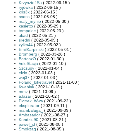
Krzysztof Sa
( 2022-06-15 )
ryjówka
( 2022-06-15 )
kris3k
( 2022-06-15 )
axass
( 2022-06-08 )
maly_mynio
( 2022-05-30 )
kasietto
( 2022-05-29 )
tompalec
( 2022-05-23 )
akad
( 2022-05-21 )
średni
( 2022-05-09 )
zylka44
( 2022-05-02 )
EmilKarpinski
( 2022-05-01 )
Bromberg
( 2022-03-28 )
BartoszO
( 2022-01-30 )
VeloStacja
( 2022-01-10 )
Szczupy
( 2022-01-04 )
elcin
( 2022-01-03 )
woj37
( 2022-01-03 )
Poland_biketravel
( 2021-11-03 )
Kwabiak
( 2021-10-18 )
mmz
( 2021-10-09 )
a.lazar
( 2021-10-02 )
Piotrek_Wwa
( 2021-09-22 )
eksplorator
( 2021-09-11 )
mambalaga_
( 2021-09-09 )
Ambasador
( 2021-08-27 )
Kondziu90
( 2021-08-21 )
pawel_jd
( 2021-08-08 )
Smokzaq
( 2021-08-05 )