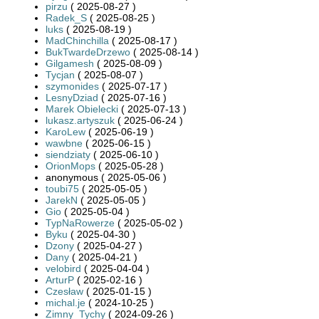
pirzu
( 2025-08-27 )
Radek_S
( 2025-08-25 )
luks
( 2025-08-19 )
MadChinchilla
( 2025-08-17 )
BukTwardeDrzewo
( 2025-08-14 )
Gilgamesh
( 2025-08-09 )
Tycjan
( 2025-08-07 )
szymonides
( 2025-07-17 )
LesnyDziad
( 2025-07-16 )
Marek Obielecki
( 2025-07-13 )
lukasz.artyszuk
( 2025-06-24 )
KaroLew
( 2025-06-19 )
wawbne
( 2025-06-15 )
siendziaty
( 2025-06-10 )
OrionMops
( 2025-05-28 )
anonymous ( 2025-05-06 )
toubi75
( 2025-05-05 )
JarekN
( 2025-05-05 )
Gio
( 2025-05-04 )
TypNaRowerze
( 2025-05-02 )
Byku
( 2025-04-30 )
Dzony
( 2025-04-27 )
Dany
( 2025-04-21 )
velobird
( 2025-04-04 )
ArturP
( 2025-02-16 )
Czesław
( 2025-01-15 )
michal.je
( 2024-10-25 )
Zimny_Tychy
( 2024-09-26 )