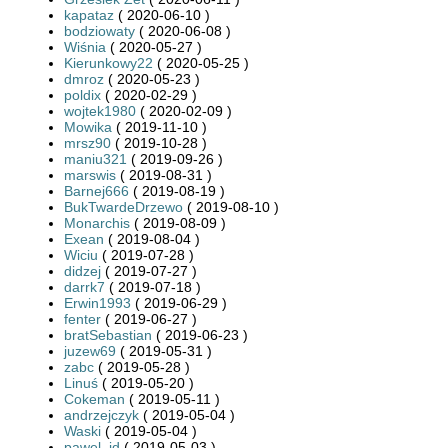
kapataz
( 2020-06-10 )
bodziowaty
( 2020-06-08 )
Wiśnia
( 2020-05-27 )
Kierunkowy22
( 2020-05-25 )
dmroz
( 2020-05-23 )
poldix
( 2020-02-29 )
wojtek1980
( 2020-02-09 )
Mowika
( 2019-11-10 )
mrsz90
( 2019-10-28 )
maniu321
( 2019-09-26 )
marswis
( 2019-08-31 )
Barnej666
( 2019-08-19 )
BukTwardeDrzewo
( 2019-08-10 )
Monarchis
( 2019-08-09 )
Exean
( 2019-08-04 )
Wiciu
( 2019-07-28 )
didzej
( 2019-07-27 )
darrk7
( 2019-07-18 )
Erwin1993
( 2019-06-29 )
fenter
( 2019-06-27 )
bratSebastian
( 2019-06-23 )
juzew69
( 2019-05-31 )
zabc
( 2019-05-28 )
Linuś
( 2019-05-20 )
Cokeman
( 2019-05-11 )
andrzejczyk
( 2019-05-04 )
Waski
( 2019-05-04 )
pawel_jd
( 2019-05-03 )