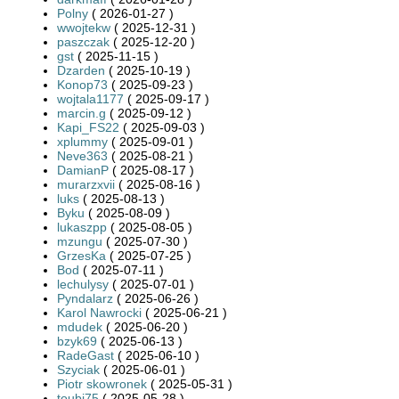
Polny
( 2026-01-27 )
wwojtekw
( 2025-12-31 )
paszczak
( 2025-12-20 )
gst
( 2025-11-15 )
Dzarden
( 2025-10-19 )
Konop73
( 2025-09-23 )
wojtala1177
( 2025-09-17 )
marcin.g
( 2025-09-12 )
Kapi_FS22
( 2025-09-03 )
xplummy
( 2025-09-01 )
Neve363
( 2025-08-21 )
DamianP
( 2025-08-17 )
murarzxvii
( 2025-08-16 )
luks
( 2025-08-13 )
Byku
( 2025-08-09 )
lukaszpp
( 2025-08-05 )
mzungu
( 2025-07-30 )
GrzesKa
( 2025-07-25 )
Bod
( 2025-07-11 )
lechulysy
( 2025-07-01 )
Pyndalarz
( 2025-06-26 )
Karol Nawrocki
( 2025-06-21 )
mdudek
( 2025-06-20 )
bzyk69
( 2025-06-13 )
RadeGast
( 2025-06-10 )
Szyciak
( 2025-06-01 )
Piotr skowronek
( 2025-05-31 )
toubi75
( 2025-05-28 )