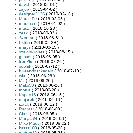
david
( 2019-05-01 )
zajop
( 2019-04-02 )
designer9136
( 2019-02-16 )
MarcinPe
( 2019-02-03 )
marshalo
( 2019-01-02 )
masz
( 2018-10-28 )
zeski
( 2018-09-02 )
Szaman
( 2018-08-31 )
Estilia
( 2018-08-29 )
marys
( 2018-08-19 )
szalonykolarz
( 2018-08-15 )
gustav
( 2018-08-05 )
IronPlum
( 2018-07-26 )
sqblak
( 2018-07-12 )
bikeandbackagain
( 2018-07-10 )
wito
( 2018-06-29 )
MJ
( 2018-06-26 )
Maks99
( 2018-06-26 )
monia
( 2018-06-20 )
Kagan13
( 2018-06-13 )
emjarek
( 2018-06-13 )
izaak
( 2018-06-12 )
Radmar
( 2018-06-09 )
Citas
( 2018-06-05 )
MarysiaN.
( 2018-06-03 )
Mike Madej
( 2018-06-02 )
kazzz100
( 2018-05-26 )
andres12
( 2018-05-25 )