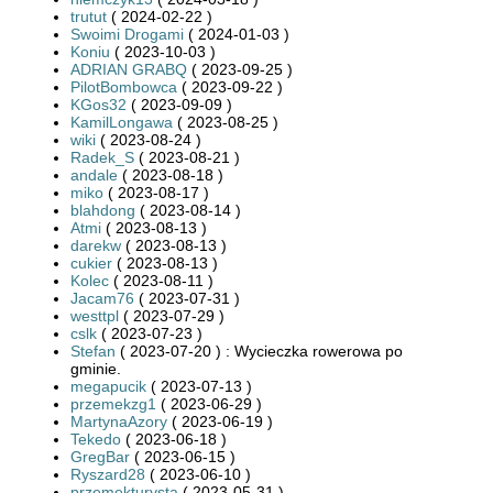
trutut
( 2024-02-22 )
Swoimi Drogami
( 2024-01-03 )
Koniu
( 2023-10-03 )
ADRIAN GRABQ
( 2023-09-25 )
PilotBombowca
( 2023-09-22 )
KGos32
( 2023-09-09 )
KamilLongawa
( 2023-08-25 )
wiki
( 2023-08-24 )
Radek_S
( 2023-08-21 )
andale
( 2023-08-18 )
miko
( 2023-08-17 )
blahdong
( 2023-08-14 )
Atmi
( 2023-08-13 )
darekw
( 2023-08-13 )
cukier
( 2023-08-13 )
Kolec
( 2023-08-11 )
Jacam76
( 2023-07-31 )
westtpl
( 2023-07-29 )
cslk
( 2023-07-23 )
Stefan
( 2023-07-20 ) : Wycieczka rowerowa po
gminie.
megapucik
( 2023-07-13 )
przemekzg1
( 2023-06-29 )
MartynaAzory
( 2023-06-19 )
Tekedo
( 2023-06-18 )
GregBar
( 2023-06-15 )
Ryszard28
( 2023-06-10 )
przemekturysta
( 2023-05-31 )