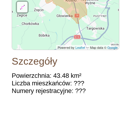
Powered by
Leaflet
— Map data ©
Google
Szczegóły
Powierzchnia: 43.48 km²
Liczba mieszkańców: ???
Numery rejestracyjne: ???