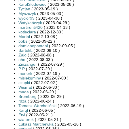
KarolSlodowiec
( 2023-05-28 )
Tycjan
( 2023-05-19 )
Myszczyk
( 2023-05-03 )
wycior99
( 2023-04-30 )
Watykańczyk
( 2023-04-29 )
martirenti420
( 2023-04-13 )
kotleciara
( 2022-12-30 )
Mortal
( 2022-10-08 )
bobs
( 2022-09-22 )
damianopantani
( 2022-09-05 )
BartekL
( 2022-08-10 )
Zajo
( 2022-08-08 )
oho
( 2022-08-03 )
Zinzangur
( 2022-07-29 )
P P
( 2022-07-29 )
menork
( 2022-07-19 )
misiekgminy
( 2022-07-09 )
czupki
( 2022-07-02 )
Wismat
( 2022-06-30 )
mada
( 2022-06-29 )
Bromberg
( 2022-06-29 )
rdza
( 2022-06-24 )
Tomasz Warcholiński
( 2022-06-19 )
Karql
( 2022-06-05 )
Etyl
( 2022-05-21 )
wiaterek
( 2022-05-21 )
Łukasz Marchewka
( 2022-05-16 )
gorkypl
( 2022-05-16 )