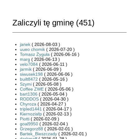
Zaliczyli tę gminę (
451
)
janek
( 2026-08-03 )
uueo chomik
( 2026-07-20 )
Tomasz Żyguła
( 2026-06-16 )
marg
( 2026-06-13 )
velo7084
( 2026-06-11 )
jarmik
( 2026-06-09 )
siwusek198
( 2026-06-06 )
built8472
( 2026-05-16 )
Szymi
( 2026-05-08 )
Coffee ZWE
( 2026-05-06 )
bart1306
( 2026-05-04 )
RODDOS
( 2026-04-30 )
Chyroza
( 2026-04-27 )
tripled1441
( 2026-04-17 )
Kiernoziafp
( 2026-02-13 )
Piotti
( 2026-02-09 )
goal9950
( 2026-02-04 )
Grzegorz88
( 2026-02-01 )
Bartek_Bieszczady
( 2026-02-01 )
darkmaff
( 2026-01-28 )