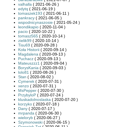
valhalla
( 2021-06-26 )
edytq
( 2021-06-19 )
tomaszek193
( 2021-06-11 )
pankracy
( 2021-06-05 )
wspodnicynaszosie
( 2021-05-24 )
leondikapio
( 2020-11-04 )
pacio
( 2020-10-22 )
tomasz565
( 2020-10-14 )
zielik99
( 2020-10-14 )
Tisu69
( 2020-09-28 )
Koła Historii
( 2020-09-14 )
Magdalena
( 2020-09-13 )
Puchacz
( 2020-09-13 )
Mateuszzz1
( 2020-09-04 )
BorysKania
( 2020-09-03 )
lolo81
( 2020-08-26 )
Stan
( 2020-08-02 )
Cymerek
( 2020-07-31 )
xenzo
( 2020-07-31 )
MsPepper
( 2020-07-30 )
PrzybyloP
( 2020-07-24 )
kluskadolnoslaska
( 2020-07-20 )
korzyko
( 2020-07-18 )
Dany
( 2020-07-17 )
mrpanda
( 2020-06-30 )
wieloryb
( 2020-06-27 )
Szymonowski
( 2020-06-15 )
Grzesiek Zet
( 2020-06-11 )