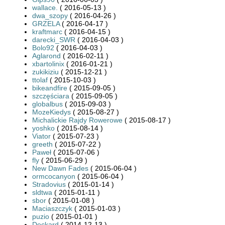
wallace.
( 2016-05-13 )
dwa_szopy
( 2016-04-26 )
GRZELA
( 2016-04-17 )
kraftmarc
( 2016-04-15 )
darecki_SWR
( 2016-04-03 )
Bolo92
( 2016-04-03 )
Aglarond
( 2016-02-11 )
xbartolinix
( 2016-01-21 )
zukikiziu
( 2015-12-21 )
ttolaf
( 2015-10-03 )
bikeandfire
( 2015-09-05 )
szczęściara
( 2015-09-05 )
globalbus
( 2015-09-03 )
MozeKiedys
( 2015-08-27 )
Michalickie Rajdy Rowerowe
( 2015-08-17 )
yoshko
( 2015-08-14 )
Viator
( 2015-07-23 )
greeth
( 2015-07-22 )
Paweł
( 2015-07-06 )
fly
( 2015-06-29 )
New Dawn Fades
( 2015-06-04 )
ormcocanyon
( 2015-06-04 )
Stradovius
( 2015-01-14 )
sldtwa
( 2015-01-11 )
sbor
( 2015-01-08 )
Maciaszczyk
( 2015-01-03 )
puzio
( 2015-01-01 )
Deckard
( 2014-12-13 )