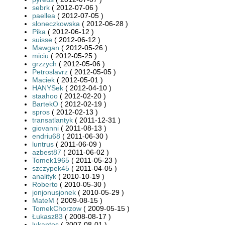
sebrk
( 2012-07-06 )
paellea
( 2012-07-05 )
sloneczkowska
( 2012-06-28 )
Pika
( 2012-06-12 )
suisse
( 2012-06-12 )
Mawgan
( 2012-05-26 )
miciu
( 2012-05-25 )
grzzych
( 2012-05-06 )
Petroslavrz
( 2012-05-05 )
Maciek
( 2012-05-01 )
HANYSek
( 2012-04-10 )
staahoo
( 2012-02-20 )
BartekO
( 2012-02-19 )
spros
( 2012-02-13 )
transatlantyk
( 2011-12-31 )
giovanni
( 2011-08-13 )
endriu68
( 2011-06-30 )
luntrus
( 2011-06-09 )
azbest87
( 2011-06-02 )
Tomek1965
( 2011-05-23 )
szczypek45
( 2011-04-05 )
analityk
( 2010-10-19 )
Roberto
( 2010-05-30 )
jonjonusjonek
( 2010-05-29 )
MateM
( 2009-08-15 )
TomekChorzow
( 2009-05-15 )
Łukasz83
( 2008-08-17 )
lukantos
( 2007-08-01 )