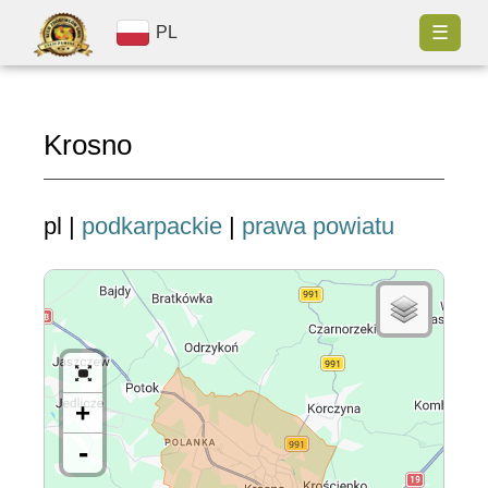
☰
PL
Krosno
pl |
podkarpackie
|
prawa powiatu
+
-