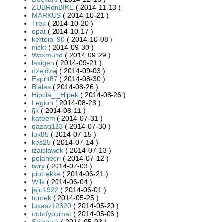
ZUBRonBIKE
( 2014-11-13 )
MARKUS
( 2014-10-21 )
Trek
( 2014-10-20 )
opat
( 2014-10-17 )
kertoip_90
( 2014-10-08 )
nickt
( 2014-09-30 )
Waxmund
( 2014-09-29 )
laxigen
( 2014-09-21 )
dzejdzej
( 2014-09-03 )
Esprit87
( 2014-08-30 )
Białas
( 2014-08-26 )
Hipcia_i_Hipek
( 2014-08-26 )
Legion
( 2014-08-23 )
fjk
( 2014-08-11 )
kateem
( 2014-07-31 )
qazaq123
( 2014-07-30 )
luk85
( 2014-07-15 )
kes25
( 2014-07-14 )
izaisławek
( 2014-07-13 )
polanegri
( 2014-07-12 )
twry
( 2014-07-03 )
piotrekke
( 2014-06-21 )
Wilk
( 2014-06-04 )
jajo1922
( 2014-06-01 )
tomek
( 2014-05-25 )
lukasz12320
( 2014-05-20 )
outofyourhat
( 2014-05-06 )
Shcopek
( 2014-05-03 )