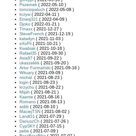
Pszemek
( 2022-05-10 )
tomciopaluch
( 2022-05-08 )
krzyw
( 2022-04-11 )
Emeq321
( 2022-04-09 )
Djoko
( 2022-01-21 )
Tmaxx
( 2021-12-27 )
SteveFrench
( 2021-12-19 )
katadyn
( 2021-11-03 )
eXoPii
( 2021-10-21 )
Kwabiak
( 2021-10-18 )
Rafael35
( 2021-09-30 )
Asia97
( 2021-09-22 )
ukaszekkk
( 2021-09-20 )
Artur Furmański
( 2021-09-16 )
Wituary
( 2021-09-09 )
michal.
( 2021-08-23 )
login
( 2021-08-23 )
krzychu
( 2021-08-22 )
Mijah
( 2021-08-21 )
Kaente
( 2021-08-16 )
Romano
( 2021-08-13 )
asbb
( 2021-08-10 )
MaciejTSN
( 2021-08-02 )
LandG1
( 2021-07-29 )
DariuszCh
( 2021-07-26 )
CypSKY
( 2021-07-15 )
pebe
( 2021-07-09 )
BaraBaraBike
( 2021-07-07 )