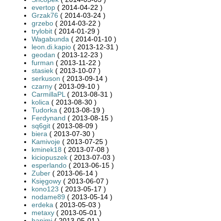
evertop
( 2014-04-22 )
Grzak76
( 2014-03-24 )
grzebo
( 2014-03-22 )
trylobit
( 2014-01-29 )
Wagabunda
( 2014-01-10 )
leon.di.kapio
( 2013-12-31 )
geodan
( 2013-12-23 )
furman
( 2013-11-22 )
stasiek
( 2013-10-07 )
serkuson
( 2013-09-14 )
czarny
( 2013-09-10 )
CarmillaPL
( 2013-08-31 )
kolica
( 2013-08-30 )
Tudorka
( 2013-08-19 )
Ferdynand
( 2013-08-15 )
sq6git
( 2013-08-09 )
biera
( 2013-07-30 )
Kamivoje
( 2013-07-25 )
kminek18
( 2013-07-08 )
kiciopuszek
( 2013-07-03 )
esperlando
( 2013-06-15 )
Zuber
( 2013-06-14 )
Księgowy
( 2013-06-07 )
kono123
( 2013-05-17 )
nodame89
( 2013-05-14 )
erdeka
( 2013-05-03 )
metaxy
( 2013-05-01 )
hanimi
( 2013-05-01 )