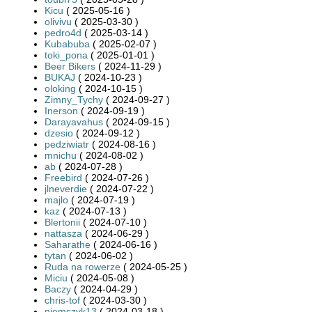
Kicu
( 2025-05-16 )
olivivu
( 2025-03-30 )
pedro4d
( 2025-03-14 )
Kubabuba
( 2025-02-07 )
toki_pona
( 2025-01-01 )
Beer Bikers
( 2024-11-29 )
BUKAJ
( 2024-10-23 )
oloking
( 2024-10-15 )
Zimny_Tychy
( 2024-09-27 )
Inerson
( 2024-09-19 )
Darayavahus
( 2024-09-15 )
dzesio
( 2024-09-12 )
pedziwiatr
( 2024-08-16 )
mnichu
( 2024-08-02 )
ab
( 2024-07-28 )
Freebird
( 2024-07-26 )
jlneverdie
( 2024-07-22 )
majlo
( 2024-07-19 )
kaz
( 2024-07-13 )
Blertonii
( 2024-07-10 )
nattasza
( 2024-06-29 )
Saharathe
( 2024-06-16 )
tytan
( 2024-06-02 )
Ruda na rowerze
( 2024-05-25 )
Miciu
( 2024-05-08 )
Baczy
( 2024-04-29 )
chris-tof
( 2024-03-30 )
niemczyk13
( 2024-03-18 )