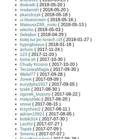
dodoelk
( 2018-05-20 )
mxdanish
( 2018-05-20 )
pkarolczyk
( 2018-05-18 )
ui.bluescreen
( 2018-05-16 )
MateuszZ89_moto
( 2018-05-13 )
wiecho
( 2018-05-03 )
Sebabor
( 2018-04-29 )
kolej.tur.po-torach.czf
( 2018-01-27 )
hypoglossus
( 2018-01-18 )
achom
( 2017-11-24 )
123
( 2017-11-20 )
toma.sh
( 2017-10-30 )
Chudy Krosno
( 2017-10-20 )
TeczowaMagia
( 2017-09-30 )
Wafel77
( 2017-09-28 )
Jonek
( 2017-09-09 )
eurydyka1917
( 2017-09-05 )
tysek
( 2017-08-30 )
ogorek_kiszony
( 2017-08-22 )
malysztaki
( 2017-08-20 )
snowi
( 2017-08-15 )
krzycholx2
( 2017-08-11 )
adrian19921
( 2017-08-05 )
bobik314
( 2017-07-30 )
LechU
( 2017-07-27 )
Topek
( 2017-07-09 )
Smeniu
( 2017-07-07 )
KarolKrzyszton
( 2017-06-28 )