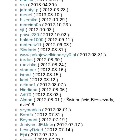
szb
( 2013-04-30 )
jarenty_p
( 2013-03-28 )
menel
( 2013-03-10 )
bikemike
( 2012-10-29 )
marcinp0p
( 2012-10-23 )
sjf
( 2012-10-03 )
pawel280
( 2012-10-02 )
holden1000
( 2012-09-11 )
mateusz11
( 2012-09-03 )
Sindarin
( 2012-08-31 )
www.pokojewielkieoczy.y0.pl
( 2012-08-31 )
turdus
( 2012-08-30 )
rudzisko
( 2012-08-24 )
stamper
( 2012-08-16 )
ismail
( 2012-08-15 )
kapi
( 2012-08-12 )
octane1
( 2012-08-07 )
Hindiana
( 2012-08-06 )
Adi70
( 2012-08-03 )
Almon
( 2012-08-01 ) : Świnoujście-Bieszczady,
dzień 9
szymonklo
( 2012-08-01 )
Borafu
( 2012-07-31 )
Beymont
( 2012-07-19 )
Justyna_JEJJew
( 2012-07-17 )
LesnyDziad
( 2012-07-14 )
Ejsi
( 2012-07-12 )
pyreus
( 2012-07-07 )