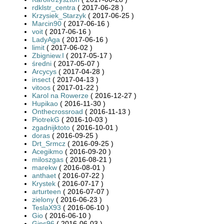
rdklstr_centra
( 2017-06-28 )
Krzysiek_Starzyk
( 2017-06-25 )
Marcin90
( 2017-06-16 )
voit
( 2017-06-16 )
LadyAga
( 2017-06-16 )
limit
( 2017-06-02 )
Zbigniew.I
( 2017-05-17 )
średni
( 2017-05-07 )
Arcycys
( 2017-04-28 )
insect
( 2017-04-13 )
vitoos
( 2017-01-22 )
Karol na Rowerze
( 2016-12-27 )
Hupikao
( 2016-11-30 )
Onthecrossroad
( 2016-11-13 )
PiotrekG
( 2016-10-03 )
zgadnijktoto
( 2016-10-01 )
doras
( 2016-09-25 )
Drt_Srmcz
( 2016-09-25 )
Acegikmo
( 2016-09-20 )
miloszgas
( 2016-08-21 )
marekw
( 2016-08-01 )
anthaet
( 2016-07-22 )
Krystek
( 2016-07-17 )
arturteen
( 2016-07-07 )
zielony
( 2016-06-23 )
TeslaX93
( 2016-06-10 )
Gio
( 2016-06-10 )
Gips96
( 2016-06-03 )