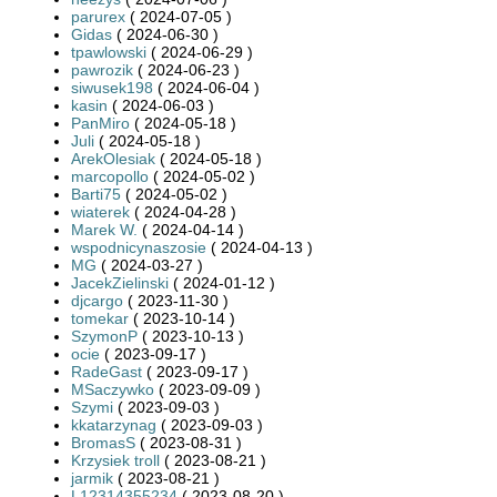
parurex
( 2024-07-05 )
Gidas
( 2024-06-30 )
tpawlowski
( 2024-06-29 )
pawrozik
( 2024-06-23 )
siwusek198
( 2024-06-04 )
kasin
( 2024-06-03 )
PanMiro
( 2024-05-18 )
Juli
( 2024-05-18 )
ArekOlesiak
( 2024-05-18 )
marcopollo
( 2024-05-02 )
Barti75
( 2024-05-02 )
wiaterek
( 2024-04-28 )
Marek W.
( 2024-04-14 )
wspodnicynaszosie
( 2024-04-13 )
MG
( 2024-03-27 )
JacekZielinski
( 2024-01-12 )
djcargo
( 2023-11-30 )
tomekar
( 2023-10-14 )
SzymonP
( 2023-10-13 )
ocie
( 2023-09-17 )
RadeGast
( 2023-09-17 )
MSaczywko
( 2023-09-09 )
Szymi
( 2023-09-03 )
kkatarzynag
( 2023-09-03 )
BromasS
( 2023-08-31 )
Krzysiek troll
( 2023-08-21 )
jarmik
( 2023-08-21 )
L12314355234
( 2023-08-20 )