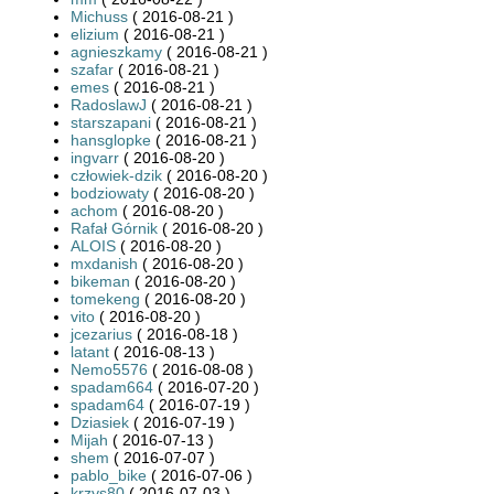
Michuss
( 2016-08-21 )
elizium
( 2016-08-21 )
agnieszkamy
( 2016-08-21 )
szafar
( 2016-08-21 )
emes
( 2016-08-21 )
RadoslawJ
( 2016-08-21 )
starszapani
( 2016-08-21 )
hansglopke
( 2016-08-21 )
ingvarr
( 2016-08-20 )
człowiek-dzik
( 2016-08-20 )
bodziowaty
( 2016-08-20 )
achom
( 2016-08-20 )
Rafał Górnik
( 2016-08-20 )
ALOIS
( 2016-08-20 )
mxdanish
( 2016-08-20 )
bikeman
( 2016-08-20 )
tomekeng
( 2016-08-20 )
vito
( 2016-08-20 )
jcezarius
( 2016-08-18 )
latant
( 2016-08-13 )
Nemo5576
( 2016-08-08 )
spadam664
( 2016-07-20 )
spadam64
( 2016-07-19 )
Dziasiek
( 2016-07-19 )
Mijah
( 2016-07-13 )
shem
( 2016-07-07 )
pablo_bike
( 2016-07-06 )
krzys80
( 2016-07-03 )