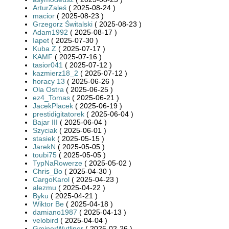
ArturZaleś
( 2025-08-24 )
macior
( 2025-08-23 )
Grzegorz Świtalski
( 2025-08-23 )
Adam1992
( 2025-08-17 )
Iapet
( 2025-07-30 )
Kuba Z
( 2025-07-17 )
KAMF
( 2025-07-16 )
tasior041
( 2025-07-12 )
kazmierz18_2
( 2025-07-12 )
horacy 13
( 2025-06-26 )
Ola Ostra
( 2025-06-25 )
ez4_Tomas
( 2025-06-21 )
JacekPlacek
( 2025-06-19 )
prestidigitatorek
( 2025-06-04 )
Bajar III
( 2025-06-04 )
Szyciak
( 2025-06-01 )
stasiek
( 2025-05-15 )
JarekN
( 2025-05-05 )
toubi75
( 2025-05-05 )
TypNaRowerze
( 2025-05-02 )
Chris_Bo
( 2025-04-30 )
CargoKarol
( 2025-04-23 )
alezmu
( 2025-04-22 )
Byku
( 2025-04-21 )
Wiktor Be
( 2025-04-18 )
damiano1987
( 2025-04-13 )
velobird
( 2025-04-04 )
GminerWutliner
( 2025-02-26 )