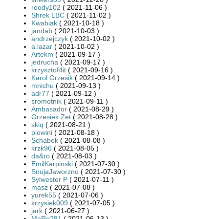
roody102
( 2021-11-06 )
Shrek LBC
( 2021-11-02 )
Kwabiak
( 2021-10-18 )
jandab
( 2021-10-03 )
andrzejczyk
( 2021-10-02 )
a.lazar
( 2021-10-02 )
Artekm
( 2021-09-17 )
jedrucha
( 2021-09-17 )
krzysztof4it
( 2021-09-16 )
Karol Grzesik
( 2021-09-14 )
mnichu
( 2021-09-13 )
adr77
( 2021-09-12 )
sromotnik
( 2021-09-11 )
Ambasador
( 2021-08-29 )
Grzesiek Zet
( 2021-08-28 )
skiq
( 2021-08-21 )
piowini
( 2021-08-18 )
Schabek
( 2021-08-08 )
krzk96
( 2021-08-05 )
da&ro
( 2021-08-03 )
EmilKarpinski
( 2021-07-30 )
SnujaJaworzno
( 2021-07-30 )
Sylwester P
( 2021-07-11 )
masz
( 2021-07-08 )
yurek55
( 2021-07-06 )
krzysiek009
( 2021-07-05 )
jark
( 2021-06-27 )
MaRo281
( 2021-06-13 )