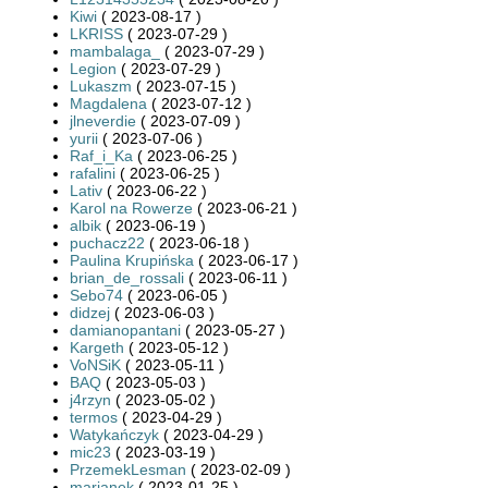
Kiwi
( 2023-08-17 )
LKRISS
( 2023-07-29 )
mambalaga_
( 2023-07-29 )
Legion
( 2023-07-29 )
Lukaszm
( 2023-07-15 )
Magdalena
( 2023-07-12 )
jlneverdie
( 2023-07-09 )
yurii
( 2023-07-06 )
Raf_i_Ka
( 2023-06-25 )
rafalini
( 2023-06-25 )
Lativ
( 2023-06-22 )
Karol na Rowerze
( 2023-06-21 )
albik
( 2023-06-19 )
puchacz22
( 2023-06-18 )
Paulina Krupińska
( 2023-06-17 )
brian_de_rossali
( 2023-06-11 )
Sebo74
( 2023-06-05 )
didzej
( 2023-06-03 )
damianopantani
( 2023-05-27 )
Kargeth
( 2023-05-12 )
VoNSiK
( 2023-05-11 )
BAQ
( 2023-05-03 )
j4rzyn
( 2023-05-02 )
termos
( 2023-04-29 )
Watykańczyk
( 2023-04-29 )
mic23
( 2023-03-19 )
PrzemekLesman
( 2023-02-09 )
marianek
( 2023-01-25 )