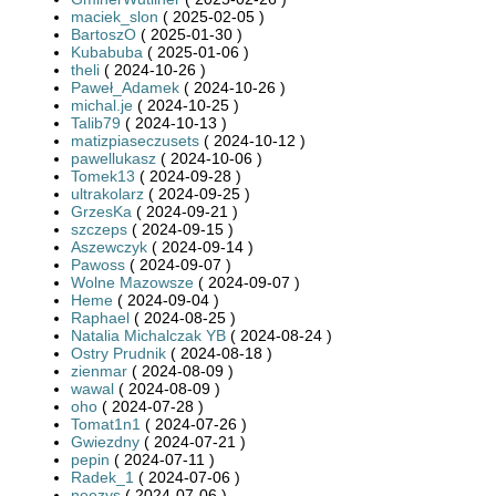
maciek_slon
( 2025-02-05 )
BartoszO
( 2025-01-30 )
Kubabuba
( 2025-01-06 )
theli
( 2024-10-26 )
Paweł_Adamek
( 2024-10-26 )
michal.je
( 2024-10-25 )
Talib79
( 2024-10-13 )
matizpiaseczusets
( 2024-10-12 )
pawellukasz
( 2024-10-06 )
Tomek13
( 2024-09-28 )
ultrakolarz
( 2024-09-25 )
GrzesKa
( 2024-09-21 )
szczeps
( 2024-09-15 )
Aszewczyk
( 2024-09-14 )
Pawoss
( 2024-09-07 )
Wolne Mazowsze
( 2024-09-07 )
Heme
( 2024-09-04 )
Raphael
( 2024-08-25 )
Natalia Michalczak YB
( 2024-08-24 )
Ostry Prudnik
( 2024-08-18 )
zienmar
( 2024-08-09 )
wawal
( 2024-08-09 )
oho
( 2024-07-28 )
Tomat1n1
( 2024-07-26 )
Gwiezdny
( 2024-07-21 )
pepin
( 2024-07-11 )
Radek_1
( 2024-07-06 )
neezys
( 2024-07-06 )