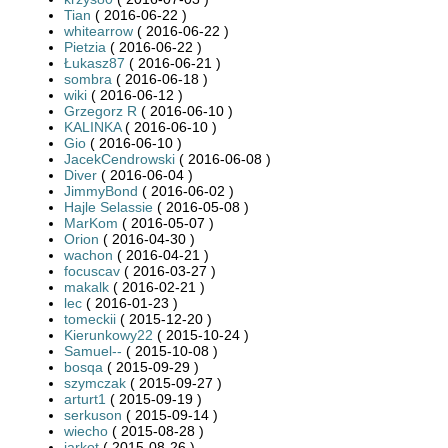
Tian
( 2016-06-22 )
whitearrow
( 2016-06-22 )
Pietzia
( 2016-06-22 )
Łukasz87
( 2016-06-21 )
sombra
( 2016-06-18 )
wiki
( 2016-06-12 )
Grzegorz R
( 2016-06-10 )
KALINKA
( 2016-06-10 )
Gio
( 2016-06-10 )
JacekCendrowski
( 2016-06-08 )
Diver
( 2016-06-04 )
JimmyBond
( 2016-06-02 )
Hajle Selassie
( 2016-05-08 )
MarKom
( 2016-05-07 )
Orion
( 2016-04-30 )
wachon
( 2016-04-21 )
focuscav
( 2016-03-27 )
makalk
( 2016-02-21 )
lec
( 2016-01-23 )
tomeckii
( 2015-12-20 )
Kierunkowy22
( 2015-10-24 )
Samuel--
( 2015-10-08 )
bosqa
( 2015-09-29 )
szymczak
( 2015-09-27 )
arturt1
( 2015-09-19 )
serkuson
( 2015-09-14 )
wiecho
( 2015-08-28 )
jarkot
( 2015-08-26 )