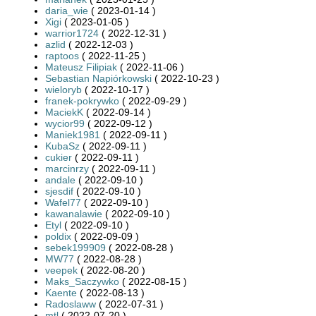
daria_wie
( 2023-01-14 )
Xigi
( 2023-01-05 )
warrior1724
( 2022-12-31 )
azlid
( 2022-12-03 )
raptoos
( 2022-11-25 )
Mateusz Filipiak
( 2022-11-06 )
Sebastian Napiórkowski
( 2022-10-23 )
wieloryb
( 2022-10-17 )
franek-pokrywko
( 2022-09-29 )
MaciekK
( 2022-09-14 )
wycior99
( 2022-09-12 )
Maniek1981
( 2022-09-11 )
KubaSz
( 2022-09-11 )
cukier
( 2022-09-11 )
marcinrzy
( 2022-09-11 )
andale
( 2022-09-10 )
sjesdif
( 2022-09-10 )
Wafel77
( 2022-09-10 )
kawanalawie
( 2022-09-10 )
Etyl
( 2022-09-10 )
poldix
( 2022-09-09 )
sebek199909
( 2022-08-28 )
MW77
( 2022-08-28 )
veepek
( 2022-08-20 )
Maks_Saczywko
( 2022-08-15 )
Kaente
( 2022-08-13 )
Radoslaww
( 2022-07-31 )
mtl
( 2022-07-20 )