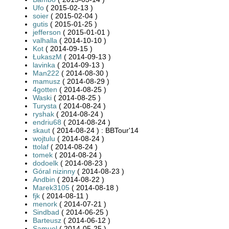
Ufo
( 2015-02-13 )
soier
( 2015-02-04 )
gutis
( 2015-01-25 )
jefferson
( 2015-01-01 )
valhalla
( 2014-10-10 )
Kot
( 2014-09-15 )
ŁukaszM
( 2014-09-13 )
lavinka
( 2014-09-13 )
Man222
( 2014-08-30 )
mamusz
( 2014-08-29 )
4gotten
( 2014-08-25 )
Waski
( 2014-08-25 )
Turysta
( 2014-08-24 )
ryshak
( 2014-08-24 )
endriu68
( 2014-08-24 )
skaut
( 2014-08-24 ) : BBTour'14
wojtulu
( 2014-08-24 )
ttolaf
( 2014-08-24 )
tomek
( 2014-08-24 )
dodoelk
( 2014-08-23 )
Góral nizinny
( 2014-08-23 )
Andbin
( 2014-08-22 )
Marek3105
( 2014-08-18 )
fjk
( 2014-08-11 )
menork
( 2014-07-21 )
Sindbad
( 2014-06-25 )
Barteusz
( 2014-06-12 )
Samuel
( 2014-05-25 )