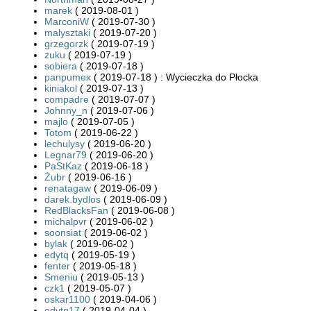
marek
( 2019-08-01 )
MarconiW
( 2019-07-30 )
malysztaki
( 2019-07-20 )
grzegorzk
( 2019-07-19 )
zuku
( 2019-07-19 )
sobiera
( 2019-07-18 )
panpumex
( 2019-07-18 ) : Wycieczka do Płocka
kiniakol
( 2019-07-13 )
compadre
( 2019-07-07 )
Johnny_n
( 2019-07-06 )
majlo
( 2019-07-05 )
Totom
( 2019-06-22 )
lechulysy
( 2019-06-20 )
Legnar79
( 2019-06-20 )
PaStKaz
( 2019-06-18 )
Żubr
( 2019-06-16 )
renatagaw
( 2019-06-09 )
darek.bydlos
( 2019-06-09 )
RedBlacksFan
( 2019-06-08 )
michalpvr
( 2019-06-02 )
soonsiat
( 2019-06-02 )
bylak
( 2019-06-02 )
edytq
( 2019-05-19 )
fenter
( 2019-05-18 )
Smeniu
( 2019-05-13 )
czk1
( 2019-05-07 )
oskar1100
( 2019-04-06 )
edytq17
( 2019-04-04 )