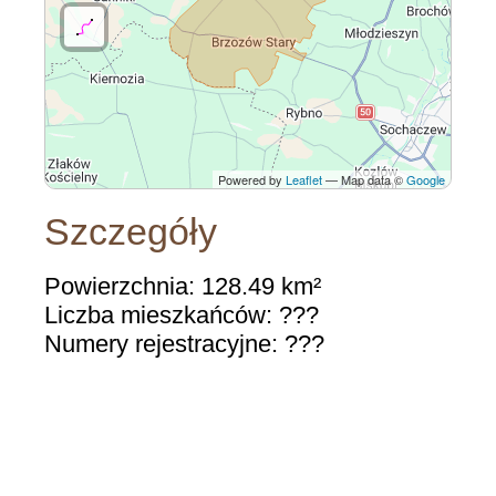
Powered by
Leaflet
— Map data ©
Google
Szczegóły
Powierzchnia: 128.49 km²
Liczba mieszkańców: ???
Numery rejestracyjne: ???