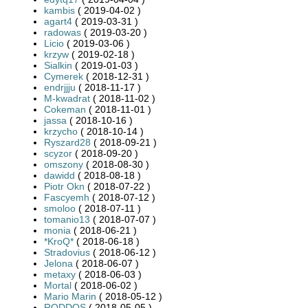
kambis
( 2019-04-02 )
agart4
( 2019-03-31 )
radowas
( 2019-03-20 )
Licio
( 2019-03-06 )
krzyw
( 2019-02-18 )
Sialkin
( 2019-01-03 )
Cymerek
( 2018-12-31 )
endrjjju
( 2018-11-17 )
M-kwadrat
( 2018-11-02 )
Cokeman
( 2018-11-01 )
jassa
( 2018-10-16 )
krzycho
( 2018-10-14 )
Ryszard28
( 2018-09-21 )
scyzor
( 2018-09-20 )
omszony
( 2018-08-30 )
dawidd
( 2018-08-18 )
Piotr Okn
( 2018-07-22 )
Fascyemh
( 2018-07-12 )
smoloo
( 2018-07-11 )
tomanio13
( 2018-07-07 )
monia
( 2018-06-21 )
*KroQ*
( 2018-06-18 )
Stradovius
( 2018-06-12 )
Jelona
( 2018-06-07 )
metaxy
( 2018-06-03 )
Mortal
( 2018-06-02 )
Mario Marin
( 2018-05-12 )
RODDOS
( 2018-05-05 )