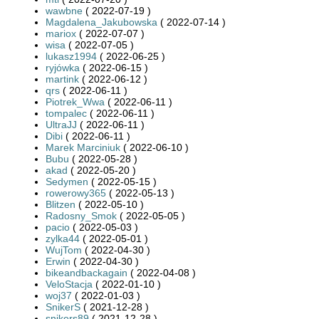
wawbne
( 2022-07-19 )
Magdalena_Jakubowska
( 2022-07-14 )
mariox
( 2022-07-07 )
wisa
( 2022-07-05 )
lukasz1994
( 2022-06-25 )
ryjówka
( 2022-06-15 )
martink
( 2022-06-12 )
qrs
( 2022-06-11 )
Piotrek_Wwa
( 2022-06-11 )
tompalec
( 2022-06-11 )
UltraJJ
( 2022-06-11 )
Dibi
( 2022-06-11 )
Marek Marciniuk
( 2022-06-10 )
Bubu
( 2022-05-28 )
akad
( 2022-05-20 )
Sedymen
( 2022-05-15 )
rowerowy365
( 2022-05-13 )
Blitzen
( 2022-05-10 )
Radosny_Smok
( 2022-05-05 )
pacio
( 2022-05-03 )
zylka44
( 2022-05-01 )
WujTom
( 2022-04-30 )
Erwin
( 2022-04-30 )
bikeandbackagain
( 2022-04-08 )
VeloStacja
( 2022-01-10 )
woj37
( 2022-01-03 )
SnikerS
( 2021-12-28 )
snikers89
( 2021-12-28 )