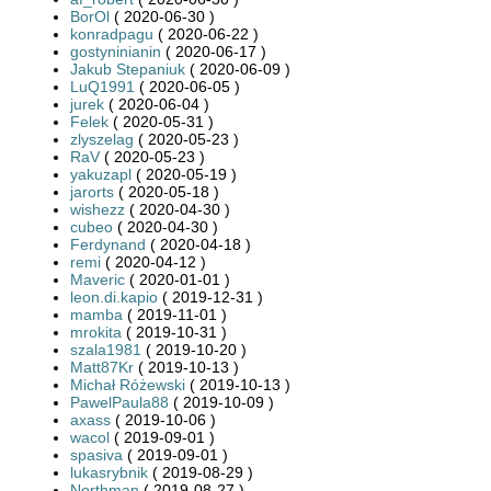
BorOl
( 2020-06-30 )
konradpagu
( 2020-06-22 )
gostyninianin
( 2020-06-17 )
Jakub Stepaniuk
( 2020-06-09 )
LuQ1991
( 2020-06-05 )
jurek
( 2020-06-04 )
Felek
( 2020-05-31 )
zlyszelag
( 2020-05-23 )
RaV
( 2020-05-23 )
yakuzapl
( 2020-05-19 )
jarorts
( 2020-05-18 )
wishezz
( 2020-04-30 )
cubeo
( 2020-04-30 )
Ferdynand
( 2020-04-18 )
remi
( 2020-04-12 )
Maveric
( 2020-01-01 )
leon.di.kapio
( 2019-12-31 )
mamba
( 2019-11-01 )
mrokita
( 2019-10-31 )
szala1981
( 2019-10-20 )
Matt87Kr
( 2019-10-13 )
Michał Różewski
( 2019-10-13 )
PawelPaula88
( 2019-10-09 )
axass
( 2019-10-06 )
wacol
( 2019-09-01 )
spasiva
( 2019-09-01 )
lukasrybnik
( 2019-08-29 )
Northman
( 2019-08-27 )