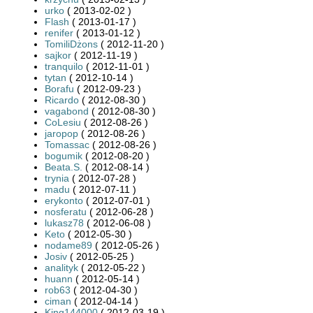
urko
( 2013-02-02 )
Flash
( 2013-01-17 )
renifer
( 2013-01-12 )
TomiliDżons
( 2012-11-20 )
sajkor
( 2012-11-19 )
tranquilo
( 2012-11-01 )
tytan
( 2012-10-14 )
Borafu
( 2012-09-23 )
Ricardo
( 2012-08-30 )
vagabond
( 2012-08-30 )
CoLesiu
( 2012-08-26 )
jaropop
( 2012-08-26 )
Tomassac
( 2012-08-26 )
bogumik
( 2012-08-20 )
Beata.S.
( 2012-08-14 )
trynia
( 2012-07-28 )
madu
( 2012-07-11 )
erykonto
( 2012-07-01 )
nosferatu
( 2012-06-28 )
lukasz78
( 2012-06-08 )
Keto
( 2012-05-30 )
nodame89
( 2012-05-26 )
Josiv
( 2012-05-25 )
analityk
( 2012-05-22 )
huann
( 2012-05-14 )
rob63
( 2012-04-30 )
ciman
( 2012-04-14 )
King144000
( 2012-03-19 )