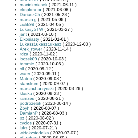
maciekmiasek
( 2021-06-11 )
eksplorator
( 2021-06-06 )
DariuszCh
( 2021-05-23 )
marcin.g
( 2021-05-08 )
zielik99
( 2021-04-05 )
LukasySTW
( 2021-03-27 )
jant
( 2021-03-10 )
Elkosiasty
( 2021-01-01 )
ŁukaszŁukaszŁukasz
( 2020-12-03 )
Arek_rower
( 2020-11-14 )
rdza
( 2020-11-02 )
loczek09
( 2020-10-03 )
tommie
( 2020-10-03 )
oll
( 2020-09-12 )
wuen
( 2020-09-11 )
Mateo
( 2020-09-08 )
stanskum
( 2020-09-07 )
marcincharzynski
( 2020-08-28 )
kluska
( 2020-08-23 )
ramzes
( 2020-08-21 )
podrozebik
( 2020-08-14 )
Zbyh
( 2020-08-07 )
DamianP
( 2020-08-03 )
pz
( 2020-08-02 )
cyclos
( 2020-07-31 )
luks
( 2020-07-21 )
widokzsiodelka
( 2020-07-07 )
af_robert
( 2020-06-30 )