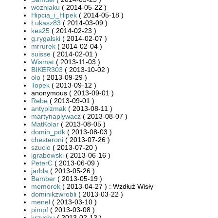
wozniaku
( 2014-05-22 )
Hipcia_i_Hipek
( 2014-05-18 )
Łukasz83
( 2014-03-09 )
kes25
( 2014-02-23 )
g.rygalski
( 2014-02-07 )
mrrurek
( 2014-02-04 )
suisse
( 2014-02-01 )
Wismat
( 2013-11-03 )
BIKER303
( 2013-10-02 )
olo
( 2013-09-29 )
Topek
( 2013-09-12 )
anonymous ( 2013-09-01 )
Rebe
( 2013-09-01 )
antypizmak
( 2013-08-11 )
martynaplywacz
( 2013-08-07 )
MatKolar
( 2013-08-05 )
domin_pdk
( 2013-08-03 )
chesteroni
( 2013-07-26 )
szucio
( 2013-07-20 )
lgrabowski
( 2013-06-16 )
PeterC
( 2013-06-09 )
jarbla
( 2013-05-26 )
Bamber
( 2013-05-19 )
memorek
( 2013-04-27 ) : Wzdłuż Wisły
dominikzwrobli
( 2013-03-22 )
menel
( 2013-03-10 )
pimpf
( 2013-03-08 )
krzychu
( 2013-02-13 )