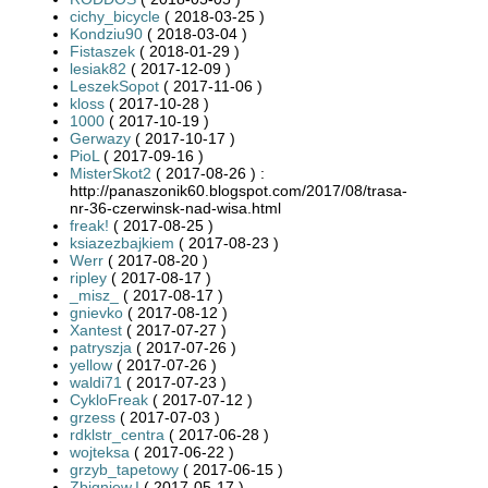
cichy_bicycle
( 2018-03-25 )
Kondziu90
( 2018-03-04 )
Fistaszek
( 2018-01-29 )
lesiak82
( 2017-12-09 )
LeszekSopot
( 2017-11-06 )
kloss
( 2017-10-28 )
1000
( 2017-10-19 )
Gerwazy
( 2017-10-17 )
PioL
( 2017-09-16 )
MisterSkot2
( 2017-08-26 ) :
http://panaszonik60.blogspot.com/2017/08/trasa-
nr-36-czerwinsk-nad-wisa.html
freak!
( 2017-08-25 )
ksiazezbajkiem
( 2017-08-23 )
Werr
( 2017-08-20 )
ripley
( 2017-08-17 )
_misz_
( 2017-08-17 )
gnievko
( 2017-08-12 )
Xantest
( 2017-07-27 )
patryszja
( 2017-07-26 )
yellow
( 2017-07-26 )
waldi71
( 2017-07-23 )
CykloFreak
( 2017-07-12 )
grzess
( 2017-07-03 )
rdklstr_centra
( 2017-06-28 )
wojteksa
( 2017-06-22 )
grzyb_tapetowy
( 2017-06-15 )
Zbigniew.I
( 2017-05-17 )