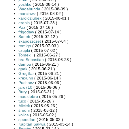
yoshko
( 2015-08-14 )
Wagabunda
( 2015-08-09 )
marcinwz
( 2015-08-02 )
karoldziubek
( 2015-08-01 )
eranis
( 2015-07-28 )
Paz
( 2015-07-16 )
frigodaw
( 2015-07-14 )
Saneb
( 2015-07-12 )
skaposzczet
( 2015-07-04 )
romigo
( 2015-07-03 )
czupki
( 2015-07-02 )
Tomek_
( 2015-06-27 )
bratSebastian
( 2015-06-23 )
dampu
( 2015-06-21 )
gpak
( 2015-06-21 )
GregBar
( 2015-06-21 )
krexunn
( 2015-06-14 )
Puchacz
( 2015-06-06 )
jaro710
( 2015-06-06 )
Bury
( 2015-05-31 )
mac.dobro
( 2015-05-26 )
tuco
( 2015-05-26 )
Miciek
( 2015-05-23 )
średni
( 2015-05-12 )
kolica
( 2015-05-02 )
speedfan
( 2015-05-02 )
Kapitan Sakwa
( 2015-03-14 )
Bambo
( 2015-03-14 )