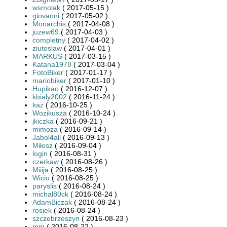
wsmolak
( 2017-05-15 )
giovanni
( 2017-05-02 )
Monarchis
( 2017-04-08 )
juzew69
( 2017-04-03 )
completny
( 2017-04-02 )
ziutoslaw
( 2017-04-01 )
MARKUS
( 2017-03-15 )
Katana1978
( 2017-03-04 )
FotoBiker
( 2017-01-17 )
mariobiker
( 2017-01-10 )
Hupikao
( 2016-12-07 )
kbialy2002
( 2016-11-24 )
kaz
( 2016-10-25 )
Wozikusza
( 2016-10-24 )
jkiczka
( 2016-09-21 )
mimoza
( 2016-09-14 )
Jabol4all
( 2016-09-13 )
Miłosz
( 2016-09-04 )
login
( 2016-08-31 )
czerkaw
( 2016-08-26 )
Miiija
( 2016-08-25 )
Wiciu
( 2016-08-25 )
paryslis
( 2016-08-24 )
michal80ck
( 2016-08-24 )
AdamBiczak
( 2016-08-24 )
rosiek
( 2016-08-24 )
szczebrzeszyn
( 2016-08-23 )
mm
( 2016-08-22 )