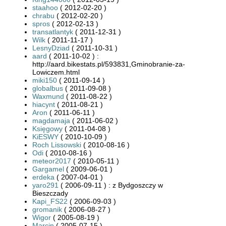
staahoo
( 2012-02-20 )
chrabu
( 2012-02-20 )
spros
( 2012-02-13 )
transatlantyk
( 2011-12-31 )
Wilk
( 2011-11-17 )
LesnyDziad
( 2011-10-31 )
aard
( 2011-10-02 ) :
http://aard.bikestats.pl/593831,Gminobranie-za-
Lowiczem.html
miki150
( 2011-09-14 )
globalbus
( 2011-09-08 )
Waxmund
( 2011-08-22 )
hiacynt
( 2011-08-21 )
Aron
( 2011-06-11 )
magdamaja
( 2011-06-02 )
Księgowy
( 2011-04-08 )
KiESWY
( 2010-10-09 )
Roch Lissowski
( 2010-08-16 )
Odi
( 2010-08-16 )
meteor2017
( 2010-05-11 )
Gargamel
( 2009-06-01 )
erdeka
( 2007-04-01 )
yaro291
( 2006-09-11 ) : z Bydgoszczy w
Bieszczady
Kapi_FS22
( 2006-09-03 )
gromanik
( 2006-08-27 )
Wigor
( 2005-08-19 )
Marcin
( 2005-07-15 )