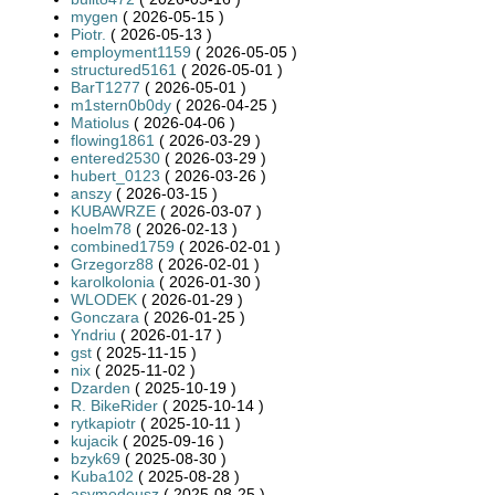
mygen
( 2026-05-15 )
Piotr.
( 2026-05-13 )
employment1159
( 2026-05-05 )
structured5161
( 2026-05-01 )
BarT1277
( 2026-05-01 )
m1stern0b0dy
( 2026-04-25 )
Matiolus
( 2026-04-06 )
flowing1861
( 2026-03-29 )
entered2530
( 2026-03-29 )
hubert_0123
( 2026-03-26 )
anszy
( 2026-03-15 )
KUBAWRZE
( 2026-03-07 )
hoelm78
( 2026-02-13 )
combined1759
( 2026-02-01 )
Grzegorz88
( 2026-02-01 )
karolkolonia
( 2026-01-30 )
WLODEK
( 2026-01-29 )
Gonczara
( 2026-01-25 )
Yndriu
( 2026-01-17 )
gst
( 2025-11-15 )
nix
( 2025-11-02 )
Dzarden
( 2025-10-19 )
R. BikeRider
( 2025-10-14 )
rytkapiotr
( 2025-10-11 )
kujacik
( 2025-09-16 )
bzyk69
( 2025-08-30 )
Kuba102
( 2025-08-28 )
asymodeusz
( 2025-08-25 )