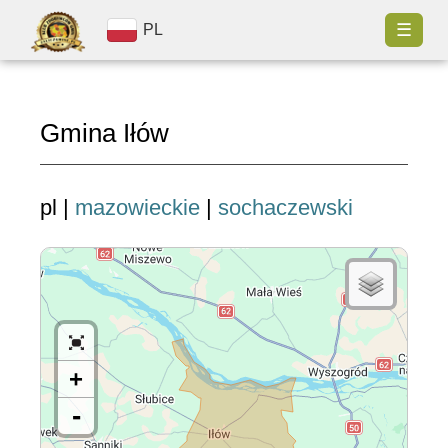
☰
PL
Gmina Iłów
pl |
mazowieckie
|
sochaczewski
+
-