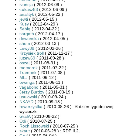
ivoncja
( 2012-06-09 )
Łukasz83
( 2012-06-09 )
analityk
( 2012-05-22 )
jewti
( 2012-05-15 )
Kusy
( 2012-04-29 )
Sebiq
( 2012-04-22 )
sargath
( 2012-04-17 )
dewunska
( 2012-04-05 )
shem
( 2012-03-13 )
Lewy89
( 2012-02-26 )
Krzysiek troll
( 2011-12-17 )
juzew69
( 2011-09-28 )
oszej
( 2011-08-31 )
memorek
( 2011-07-22 )
Trampek
( 2011-07-08 )
MLJ
( 2011-06-12 )
bwanga
( 2011-06-11 )
vagabond
( 2011-05-31 )
Jerzy Burdzy
( 2011-03-19 )
usulovski
( 2010-09-24 )
NKAYD
( 2010-09-18 )
rowerzystka
( 2010-08-26 ) : 6 dzień tygodniowej
wycieczki
GrafA
( 2010-08-22 )
Odi
( 2010-07-25 )
Roch Lissowski
( 2010-07-25 )
skaut
( 2010-06-28 ) : RDP II.2.
Gryf
( 2010-06-04 )