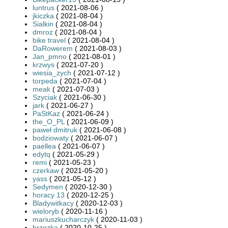
luntrus
( 2021-08-06 )
jkiczka
( 2021-08-04 )
Sialkin
( 2021-08-04 )
dmroz
( 2021-08-04 )
bike travel
( 2021-08-04 )
DaRowerem
( 2021-08-03 )
Jan_pmno
( 2021-08-01 )
krzwys
( 2021-07-20 )
wiesia_zych
( 2021-07-12 )
torpeda
( 2021-07-04 )
meak
( 2021-07-03 )
Szyciak
( 2021-06-30 )
jark
( 2021-06-27 )
PaStKaz
( 2021-06-24 )
the_O_PL
( 2021-06-09 )
paweł dmitruk
( 2021-06-08 )
bodziowaty
( 2021-06-07 )
paellea
( 2021-06-07 )
edytq
( 2021-05-29 )
remi
( 2021-05-23 )
czerkaw
( 2021-05-20 )
yass
( 2021-05-12 )
Sedymen
( 2020-12-30 )
horacy 13
( 2020-12-25 )
Bladywitkacy
( 2020-12-03 )
wieloryb
( 2020-11-16 )
mariuszkucharczyk
( 2020-11-03 )
brzozka
( 2020-10-25 )