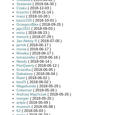
Szatanek
( 2019-04-30 )
Czaku
( 2018-12-03 )
krzycho
( 2018-11-14 )
masz
( 2018-10-28 )
kazzz100
( 2018-10-01 )
GrzegorzBike
( 2018-09-25 )
jajo1922
( 2018-09-03 )
miciu
( 2018-08-23 )
menork
( 2018-07-29 )
Jan Aleksy R
( 2018-07-05 )
jarmik
( 2018-06-17 )
monia
( 2018-06-17 )
Mowika
( 2018-06-17 )
tomaszwlkp
( 2018-06-16 )
Needy
( 2018-06-14 )
PanQwerty
( 2018-06-12 )
GrzesKa
( 2018-06-05 )
Dabalwwy
( 2018-06-04 )
Ratel
( 2018-06-02 )
kes25
( 2018-06-02 )
Wagabunda
( 2018-05-29 )
Cokeman
( 2018-05-26 )
Andrzej Majchrzak
( 2018-05-25 )
margier
( 2018-05-25 )
artpie
( 2018-05-09 )
muzeum
( 2018-05-08 )
K2
( 2018-05-03 )
sierra
( 2018-05-03 )