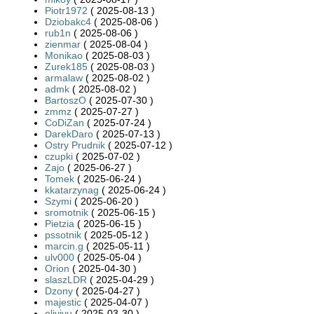
Piotr1972
( 2025-08-13 )
Dziobakc4
( 2025-08-06 )
rub1n
( 2025-08-06 )
zienmar
( 2025-08-04 )
Monikao
( 2025-08-03 )
Zurek185
( 2025-08-03 )
armalaw
( 2025-08-02 )
admk
( 2025-08-02 )
BartoszO
( 2025-07-30 )
zmmz
( 2025-07-27 )
CoDiZan
( 2025-07-24 )
DarekDaro
( 2025-07-13 )
Ostry Prudnik
( 2025-07-12 )
czupki
( 2025-07-02 )
Zajo
( 2025-06-27 )
Tomek
( 2025-06-24 )
kkatarzynag
( 2025-06-24 )
Szymi
( 2025-06-20 )
sromotnik
( 2025-06-15 )
Pietzia
( 2025-06-15 )
pssotnik
( 2025-05-12 )
marcin.g
( 2025-05-11 )
ulv000
( 2025-05-04 )
Orion
( 2025-04-30 )
slaszLDR
( 2025-04-29 )
Dzony
( 2025-04-27 )
majestic
( 2025-04-07 )
olivivu
( 2025-03-30 )