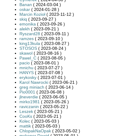
Banan
( 2024-03-04 )
oskar
( 2024-01-28 )
Marcin Kozioł
( 2023-11-12 )
skiq
( 2023-09-27 )
emonika
( 2023-09-26 )
alekh
( 2023-09-21 )
Ryszard28
( 2023-09-11 )
ramzes
( 2023-09-10 )
king13kula
( 2023-08-27 )
STOSOS
( 2023-08-24 )
skawol
( 2023-08-16 )
Pawel_C
( 2023-08-05 )
pacio
( 2023-08-01 )
mnichu
( 2023-07-27 )
HANYS
( 2023-07-08 )
erykosky
( 2023-07-01 )
Karol Nawrocki
( 2023-06-21 )
greg miniach
( 2023-06-14 )
Pio0001
( 2023-06-08 )
jlneverdie
( 2023-06-05 )
mirko1981
( 2023-05-26 )
raviczanin
( 2023-05-22 )
Leszek
( 2023-05-21 )
CooKs
( 2023-05-21 )
Kolec
( 2023-05-03 )
mattik
( 2023-05-03 )
ChlopakNaOpak
( 2023-05-02 )
mckoper Dawid
( 2023-05-01 )