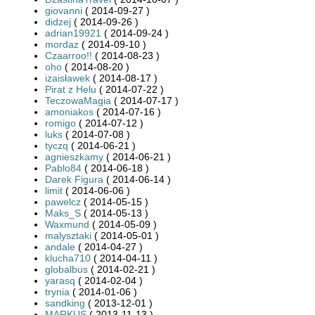
giovanni
( 2014-09-27 )
didzej
( 2014-09-26 )
adrian19921
( 2014-09-24 )
mordaz
( 2014-09-10 )
Czaarroo!!
( 2014-08-23 )
oho
( 2014-08-20 )
izaisławek
( 2014-08-17 )
Pirat z Helu
( 2014-07-22 )
TeczowaMagia
( 2014-07-17 )
amoniakos
( 2014-07-16 )
romigo
( 2014-07-12 )
luks
( 2014-07-08 )
tyczq
( 2014-06-21 )
agnieszkamy
( 2014-06-21 )
Pablo84
( 2014-06-18 )
Darek Figura
( 2014-06-14 )
limit
( 2014-06-06 )
pawelcz
( 2014-05-15 )
Maks_S
( 2014-05-13 )
Waxmund
( 2014-05-09 )
malysztaki
( 2014-05-01 )
andale
( 2014-04-27 )
klucha710
( 2014-04-11 )
globalbus
( 2014-02-21 )
yarasq
( 2014-02-04 )
trynia
( 2014-01-06 )
sandking
( 2013-12-01 )
MARKUS
( 2013-11-13 )