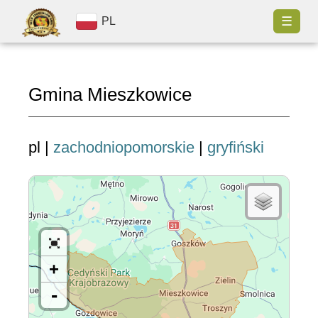
☰
PL
Gmina Mieszkowice
pl |
zachodniopomorskie
|
gryfiński
+
-