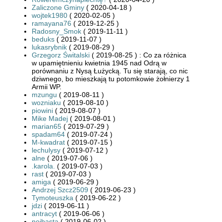
Zaliczone Gminy
( 2020-04-18 )
wojtek1980
( 2020-02-05 )
ramayana76
( 2019-12-25 )
Radosny_Smok
( 2019-11-11 )
beduks
( 2019-11-07 )
lukasrybnik
( 2019-08-29 )
Grzegorz Świtalski
( 2019-08-25 ) : Co za różnica
w upamiętnieniu kwietnia 1945 nad Odrą w
porównaniu z Nysą Łużycką. Tu się starają, co nic
dziwnego, bo mieszkają tu potomkowie żołnierzy 1
Armii WP.
mzungu
( 2019-08-11 )
wozniaku
( 2019-08-10 )
piowini
( 2019-08-07 )
Mike Madej
( 2019-08-01 )
marian65
( 2019-07-29 )
spadam64
( 2019-07-24 )
M-kwadrat
( 2019-07-15 )
lechulysy
( 2019-07-12 )
alne
( 2019-07-06 )
.karola.
( 2019-07-03 )
rast
( 2019-07-03 )
amiga
( 2019-06-29 )
Andrzej Szcz2509
( 2019-06-23 )
Tymoteuszka
( 2019-06-22 )
jdzi
( 2019-06-11 )
antracyt
( 2019-06-06 )
noibasta
( 2019-06-02 )