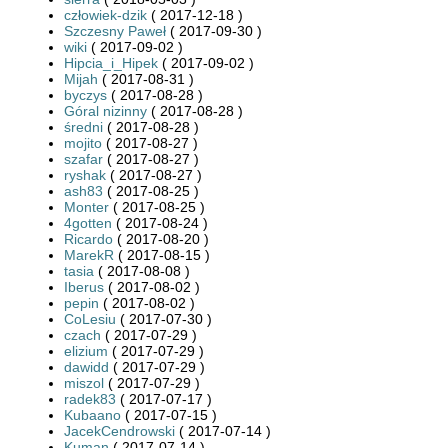
człowiek-dzik
( 2017-12-18 )
Szczesny Paweł
( 2017-09-30 )
wiki
( 2017-09-02 )
Hipcia_i_Hipek
( 2017-09-02 )
Mijah
( 2017-08-31 )
byczys
( 2017-08-28 )
Góral nizinny
( 2017-08-28 )
średni
( 2017-08-28 )
mojito
( 2017-08-27 )
szafar
( 2017-08-27 )
ryshak
( 2017-08-27 )
ash83
( 2017-08-25 )
Monter
( 2017-08-25 )
4gotten
( 2017-08-24 )
Ricardo
( 2017-08-20 )
MarekR
( 2017-08-15 )
tasia
( 2017-08-08 )
Iberus
( 2017-08-02 )
pepin
( 2017-08-02 )
CoLesiu
( 2017-07-30 )
czach
( 2017-07-29 )
elizium
( 2017-07-29 )
dawidd
( 2017-07-29 )
miszol
( 2017-07-29 )
radek83
( 2017-07-17 )
Kubaano
( 2017-07-15 )
JacekCendrowski
( 2017-07-14 )
Kuman
( 2017-07-14 )