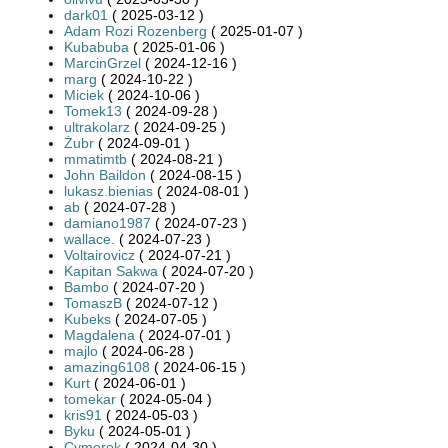
dark01
( 2025-03-12 )
Adam Rozi Rozenberg
( 2025-01-07 )
Kubabuba
( 2025-01-06 )
MarcinGrzel
( 2024-12-16 )
marg
( 2024-10-22 )
Miciek
( 2024-10-06 )
Tomek13
( 2024-09-28 )
ultrakolarz
( 2024-09-25 )
Żubr
( 2024-09-01 )
mmatimtb
( 2024-08-21 )
John Baildon
( 2024-08-15 )
lukasz.bienias
( 2024-08-01 )
ab
( 2024-07-28 )
damiano1987
( 2024-07-23 )
wallace.
( 2024-07-23 )
Voltairovicz
( 2024-07-21 )
Kapitan Sakwa
( 2024-07-20 )
Bambo
( 2024-07-20 )
TomaszB
( 2024-07-12 )
Kubeks
( 2024-07-05 )
Magdalena
( 2024-07-01 )
majlo
( 2024-06-28 )
amazing6108
( 2024-06-15 )
Kurt
( 2024-06-01 )
tomekar
( 2024-05-04 )
kris91
( 2024-05-03 )
Byku
( 2024-05-01 )
Cymerek
( 2024-04-30 )