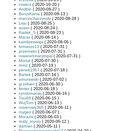
rowers
( 2020-10-20 )
Andbin
( 2020-09-27 )
BorysKania
( 2020-09-13 )
marcincharzynski
( 2020-08-28 )
Leju
( 2020-08-25 )
axass
( 2020-08-24 )
Radek_S
( 2020-08-23 )
Maras
( 2020-08-14 )
kamilzeswaja
( 2020-08-05 )
tomaszo13
( 2020-07-31 )
przemeks
( 2020-07-31 )
roweremnarympal
( 2020-07-31 )
Mortal
( 2020-07-30 )
mmz
( 2020-07-19 )
penek1957
( 2020-07-18 )
Bartek
( 2020-07-14 )
amurawski
( 2020-07-02 )
grzebien
( 2020-06-30 )
fenter
( 2020-06-18 )
rynskimaciej
( 2020-06-16 )
Tisu69
( 2020-06-15 )
WujTom
( 2020-06-13 )
rowerowy365
( 2020-06-11 )
mygen
( 2020-06-07 )
Morazis
( 2020-06-03 )
maly_mynio
( 2020-05-12 )
damian
( 2020-05-11 )
Roweremczynapiechtę?
( 2020-04-20 )