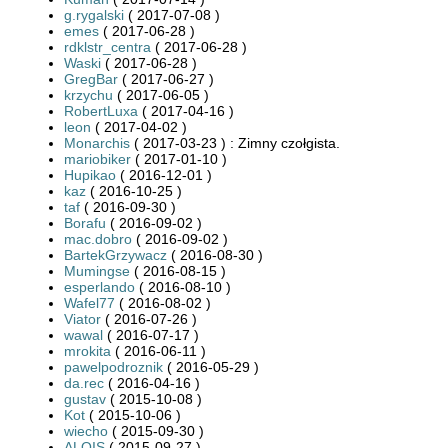
g.rygalski
( 2017-07-08 )
emes
( 2017-06-28 )
rdklstr_centra
( 2017-06-28 )
Waski
( 2017-06-28 )
GregBar
( 2017-06-27 )
krzychu
( 2017-06-05 )
RobertLuxa
( 2017-04-16 )
leon
( 2017-04-02 )
Monarchis
( 2017-03-23 ) : Zimny czołgista.
mariobiker
( 2017-01-10 )
Hupikao
( 2016-12-01 )
kaz
( 2016-10-25 )
taf
( 2016-09-30 )
Borafu
( 2016-09-02 )
mac.dobro
( 2016-09-02 )
BartekGrzywacz
( 2016-08-30 )
Mumingse
( 2016-08-15 )
esperlando
( 2016-08-10 )
Wafel77
( 2016-08-02 )
Viator
( 2016-07-26 )
wawal
( 2016-07-17 )
mrokita
( 2016-06-11 )
pawelpodroznik
( 2016-05-29 )
da.rec
( 2016-04-16 )
gustav
( 2015-10-08 )
Kot
( 2015-10-06 )
wiecho
( 2015-09-30 )
ALOIS
( 2015-09-27 )