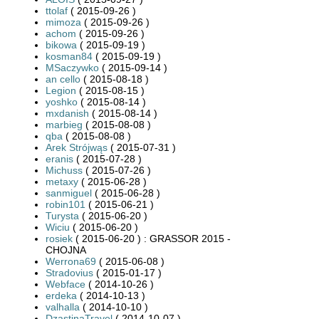
ttolaf
( 2015-09-26 )
mimoza
( 2015-09-26 )
achom
( 2015-09-26 )
bikowa
( 2015-09-19 )
kosman84
( 2015-09-19 )
MSaczywko
( 2015-09-14 )
an cello
( 2015-08-18 )
Legion
( 2015-08-15 )
yoshko
( 2015-08-14 )
mxdanish
( 2015-08-14 )
marbieg
( 2015-08-08 )
qba
( 2015-08-08 )
Arek Strójwąs
( 2015-07-31 )
eranis
( 2015-07-28 )
Michuss
( 2015-07-26 )
metaxy
( 2015-06-28 )
sanmiguel
( 2015-06-28 )
robin101
( 2015-06-21 )
Turysta
( 2015-06-20 )
Wiciu
( 2015-06-20 )
rosiek
( 2015-06-20 ) : GRASSOR 2015 -
CHOJNA
Werrona69
( 2015-06-08 )
Stradovius
( 2015-01-17 )
Webface
( 2014-10-26 )
erdeka
( 2014-10-13 )
valhalla
( 2014-10-10 )
DzastinaTravel
( 2014-10-07 )