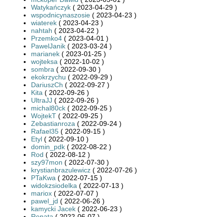
Watykańczyk
( 2023-04-29 )
wspodnicynaszosie
( 2023-04-23 )
wiaterek
( 2023-04-23 )
nahtah
( 2023-04-22 )
Przemko4
( 2023-04-01 )
PawelJanik
( 2023-03-24 )
marianek
( 2023-01-25 )
wojteksa
( 2022-10-02 )
sombra
( 2022-09-30 )
ekokrzychu
( 2022-09-29 )
DariuszCh
( 2022-09-27 )
Kita
( 2022-09-26 )
UltraJJ
( 2022-09-26 )
michal80ck
( 2022-09-25 )
WojtekT
( 2022-09-25 )
Zebastianroza
( 2022-09-24 )
Rafael35
( 2022-09-15 )
Etyl
( 2022-09-10 )
domin_pdk
( 2022-08-22 )
Rod
( 2022-08-12 )
szy97mon
( 2022-07-30 )
krystianbrazulewicz
( 2022-07-26 )
PTaKwa
( 2022-07-15 )
widokzsiodelka
( 2022-07-13 )
mariox
( 2022-07-07 )
pawel_jd
( 2022-06-26 )
kamycki Jacek
( 2022-06-23 )
Renata
( 2022-06-07 )