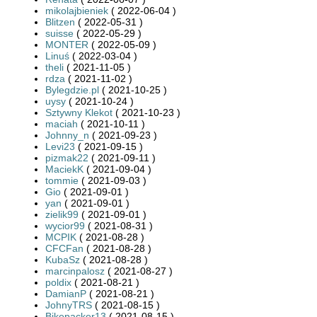
mikolajbieniek
( 2022-06-04 )
Blitzen
( 2022-05-31 )
suisse
( 2022-05-29 )
MONTER
( 2022-05-09 )
Linuś
( 2022-03-04 )
theli
( 2021-11-05 )
rdza
( 2021-11-02 )
Bylegdzie.pl
( 2021-10-25 )
uysy
( 2021-10-24 )
Sztywny Klekot
( 2021-10-23 )
maciah
( 2021-10-11 )
Johnny_n
( 2021-09-23 )
Levi23
( 2021-09-15 )
pizmak22
( 2021-09-11 )
MaciekK
( 2021-09-04 )
tommie
( 2021-09-03 )
Gio
( 2021-09-01 )
yan
( 2021-09-01 )
zielik99
( 2021-09-01 )
wycior99
( 2021-08-31 )
MCPIK
( 2021-08-28 )
CFCFan
( 2021-08-28 )
KubaSz
( 2021-08-28 )
marcinpalosz
( 2021-08-27 )
poldix
( 2021-08-21 )
DamianP
( 2021-08-21 )
JohnyTRS
( 2021-08-15 )
Bikepacker13
( 2021-08-15 )