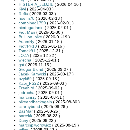
HISTERIA_JEDZIE
( 2026-04-10 )
Kiwi
( 2026-04-03 )
Refiu
( 2026-03-03 )
hoelm78
( 2026-02-13 )
combined1759
( 2026-02-01 )
niedogadanie
( 2026-02-01 )
PiotrMan
( 2026-01-30 )
Buli_on_bike
( 2026-01-19 )
AdamRy
( 2026-01-18 )
PiotrPP13
( 2026-01-16 )
Tomek91
( 2025-12-31 )
JOZA
( 2025-12-22 )
wiecha
( 2025-12-01 )
gst
( 2025-11-15 )
Gregor Blond
( 2025-09-27 )
Jacek Kamycki
( 2025-09-17 )
bzyk69
( 2025-09-13 )
Kapi_FS22
( 2025-09-03 )
Freebird
( 2025-09-02 )
jedrucha
( 2025-09-01 )
marcinrzy
( 2025-08-31 )
bikeandbackagain
( 2025-08-30 )
czarnybond
( 2025-08-28 )
BasMar
( 2025-08-25 )
bartekk
( 2025-08-23 )
Dany
( 2025-08-22 )
marcinpiworowicz
( 2025-08-19 )
mikoy
( 2025-08-17 )