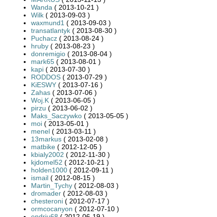
Wanda
( 2013-10-21 )
Wilk
( 2013-09-03 )
waxmund1
( 2013-09-03 )
transatlantyk
( 2013-08-30 )
Puchacz
( 2013-08-24 )
hruby
( 2013-08-23 )
donremigio
( 2013-08-04 )
mark65
( 2013-08-01 )
kapi
( 2013-07-30 )
RODDOS
( 2013-07-29 )
KiESWY
( 2013-07-16 )
Zahas
( 2013-07-06 )
Woj.K
( 2013-06-05 )
pirzu
( 2013-06-02 )
Maks_Saczywko
( 2013-05-05 )
moi
( 2013-05-01 )
menel
( 2013-03-11 )
13markus
( 2013-02-08 )
matbike
( 2012-12-05 )
kbialy2002
( 2012-11-30 )
kjdomel52
( 2012-10-21 )
holden1000
( 2012-09-11 )
ismail
( 2012-08-15 )
Martin_Tychy
( 2012-08-03 )
dromader
( 2012-08-03 )
chesteroni
( 2012-07-17 )
ormcocanyon
( 2012-07-10 )
endriu68
( 2012-06-19 )