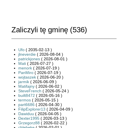
Zaliczyli tę gminę (
536
)
Ufo
( 2035-02-13 )
jlneverdie
( 2026-08-04 )
patrickjones
( 2026-08-01 )
Mati
( 2026-07-27 )
menork
( 2026-07-19 )
PanMiro
( 2026-07-19 )
wojtaszek
( 2026-06-20 )
jarmik
( 2026-06-09 )
Matifajny
( 2026-06-02 )
SteveFrench
( 2026-05-24 )
built8472
( 2026-05-16 )
termos
( 2026-05-15 )
part6686
( 2026-04-30 )
FilipExplorer13
( 2026-04-09 )
Dawiduu
( 2026-04-05 )
Dexter1995
( 2026-03-13 )
Grzegorz88
( 2026-02-22 )
chlebeke
( 2026-02-01 )