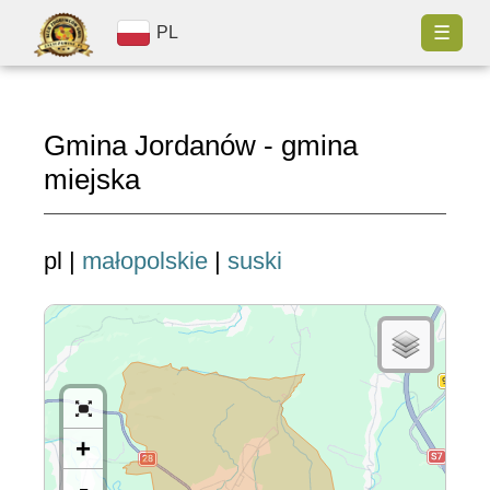
☰
PL
Gmina Jordanów - gmina
miejska
pl |
małopolskie
|
suski
+
-