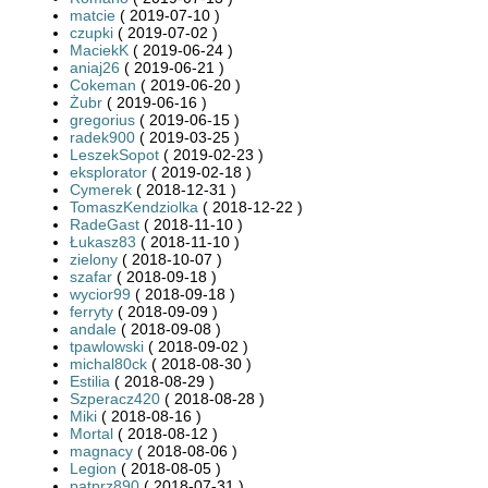
matcie
( 2019-07-10 )
czupki
( 2019-07-02 )
MaciekK
( 2019-06-24 )
aniaj26
( 2019-06-21 )
Cokeman
( 2019-06-20 )
Żubr
( 2019-06-16 )
gregorius
( 2019-06-15 )
radek900
( 2019-03-25 )
LeszekSopot
( 2019-02-23 )
eksplorator
( 2019-02-18 )
Cymerek
( 2018-12-31 )
TomaszKendziolka
( 2018-12-22 )
RadeGast
( 2018-11-10 )
Łukasz83
( 2018-11-10 )
zielony
( 2018-10-07 )
szafar
( 2018-09-18 )
wycior99
( 2018-09-18 )
ferryty
( 2018-09-09 )
andale
( 2018-09-08 )
tpawlowski
( 2018-09-02 )
michal80ck
( 2018-08-30 )
Estilia
( 2018-08-29 )
Szperacz420
( 2018-08-28 )
Miki
( 2018-08-16 )
Mortal
( 2018-08-12 )
magnacy
( 2018-08-06 )
Legion
( 2018-08-05 )
patprz890
( 2018-07-31 )