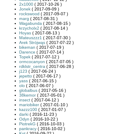
2x1000
( 2017-10-26 )
Jonek
( 2017-09-09 )
rockswood
( 2017-09-07 )
marg
( 2017-08-31 )
Wagabunda
( 2017-08-15 )
krzycholx2
( 2017-08-14 )
Hoyas
( 2017-08-13 )
Mateuszzz1
( 2017-07-30 )
Arek Strójwąs
( 2017-07-22 )
bikeman
( 2017-07-19 )
Darence
( 2017-07-14 )
Topek
( 2017-07-12 )
ormcocanyon
( 2017-07-05 )
rdklstr_centra
( 2017-06-28 )
j123
( 2017-06-24 )
jepetto
( 2017-06-17 )
yass
( 2017-06-15 )
olo
( 2017-06-07 )
globalbus
( 2017-05-16 )
38kemor
( 2017-05-01 )
insect
( 2017-04-12 )
mariobiker
( 2017-01-10 )
kazzz100
( 2017-01-07 )
darki
( 2016-11-23 )
Odyn
( 2016-10-22 )
PiotrekG
( 2016-10-03 )
pankracy
( 2016-10-02 )
Kot
( 2016-09-22 )