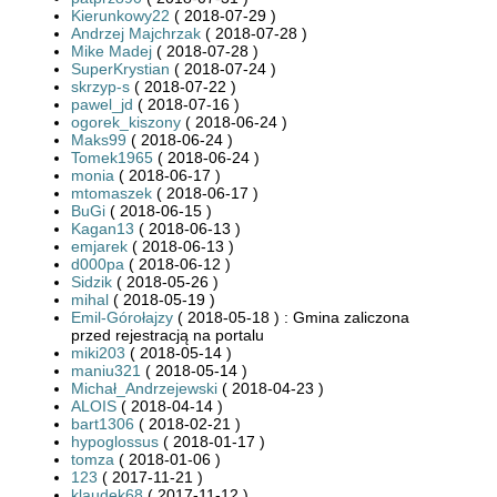
Kierunkowy22
( 2018-07-29 )
Andrzej Majchrzak
( 2018-07-28 )
Mike Madej
( 2018-07-28 )
SuperKrystian
( 2018-07-24 )
skrzyp-s
( 2018-07-22 )
pawel_jd
( 2018-07-16 )
ogorek_kiszony
( 2018-06-24 )
Maks99
( 2018-06-24 )
Tomek1965
( 2018-06-24 )
monia
( 2018-06-17 )
mtomaszek
( 2018-06-17 )
BuGi
( 2018-06-15 )
Kagan13
( 2018-06-13 )
emjarek
( 2018-06-13 )
d000pa
( 2018-06-12 )
Sidzik
( 2018-05-26 )
mihal
( 2018-05-19 )
Emil-Górołajzy
( 2018-05-18 ) : Gmina zaliczona
przed rejestracją na portalu
miki203
( 2018-05-14 )
maniu321
( 2018-05-14 )
Michał_Andrzejewski
( 2018-04-23 )
ALOIS
( 2018-04-14 )
bart1306
( 2018-02-21 )
hypoglossus
( 2018-01-17 )
tomza
( 2018-01-06 )
123
( 2017-11-21 )
klaudek68
( 2017-11-12 )