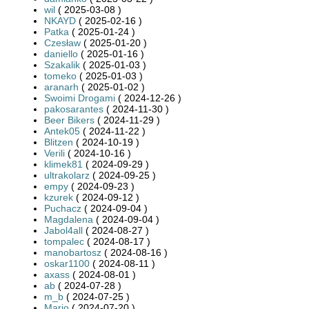
wil
( 2025-03-08 )
NKAYD
( 2025-02-16 )
Patka
( 2025-01-24 )
Czesław
( 2025-01-20 )
daniello
( 2025-01-16 )
Szakalik
( 2025-01-03 )
tomeko
( 2025-01-03 )
aranarh
( 2025-01-02 )
Swoimi Drogami
( 2024-12-26 )
pakosarantes
( 2024-11-30 )
Beer Bikers
( 2024-11-29 )
Antek05
( 2024-11-22 )
Blitzen
( 2024-10-19 )
Verili
( 2024-10-16 )
klimek81
( 2024-09-29 )
ultrakolarz
( 2024-09-25 )
empy
( 2024-09-23 )
kzurek
( 2024-09-12 )
Puchacz
( 2024-09-04 )
Magdalena
( 2024-09-04 )
Jabol4all
( 2024-08-27 )
tompalec
( 2024-08-17 )
manobartosz
( 2024-08-16 )
oskar1100
( 2024-08-11 )
axass
( 2024-08-01 )
ab
( 2024-07-28 )
m_b
( 2024-07-25 )
Mario
( 2024-07-20 )