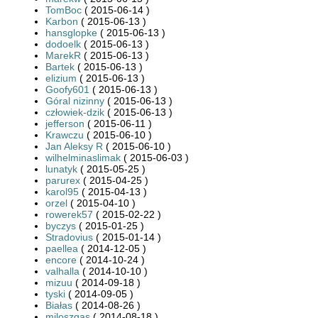
TomBoc
( 2015-06-14 )
Karbon
( 2015-06-13 )
hansglopke
( 2015-06-13 )
dodoelk
( 2015-06-13 )
MarekR
( 2015-06-13 )
Bartek
( 2015-06-13 )
elizium
( 2015-06-13 )
Goofy601
( 2015-06-13 )
Góral nizinny
( 2015-06-13 )
człowiek-dzik
( 2015-06-13 )
jefferson
( 2015-06-11 )
Krawczu
( 2015-06-10 )
Jan Aleksy R
( 2015-06-10 )
wilhelminaslimak
( 2015-06-03 )
lunatyk
( 2015-05-25 )
parurex
( 2015-04-25 )
karol95
( 2015-04-13 )
orzel
( 2015-04-10 )
rowerek57
( 2015-02-22 )
byczys
( 2015-01-25 )
Stradovius
( 2015-01-14 )
paellea
( 2014-12-05 )
encore
( 2014-10-24 )
valhalla
( 2014-10-10 )
mizuu
( 2014-09-18 )
tyski
( 2014-09-05 )
Białas
( 2014-08-26 )
miloszgas
( 2014-08-18 )