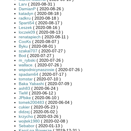
Larv
( 2020-08-31 )
DamianP
( 2020-08-26 )
katadyn
( 2020-08-18 )
radkru
( 2020-08-18 )
Sparti54
( 2020-08-17 )
Leszek
( 2020-08-16 )
loczek09
( 2020-08-13 )
renatapiech
( 2020-08-11 )
CooKs
( 2020-08-07 )
Byku
( 2020-08-01 )
szakal707
( 2020-07-27 )
Bod
( 2020-07-27 )
m_rybski
( 2020-07-26 )
wallace.
( 2020-07-26 )
wspodnicynaszosie
( 2020-07-26 )
spadam64
( 2020-07-17 )
tomstar
( 2020-07-10 )
Baka Yabashi
( 2020-07-09 )
ash83
( 2020-06-24 )
TieM
( 2020-06-12 )
JPbike
( 2020-06-10 )
tomek200483
( 2020-06-04 )
cukier
( 2020-05-23 )
didzej
( 2020-05-02 )
krzycho
( 2020-03-26 )
wojtek1980
( 2020-02-08 )
Sebabor
( 2020-01-13 )
Karol na Rowerze
( 2019-12-31 )