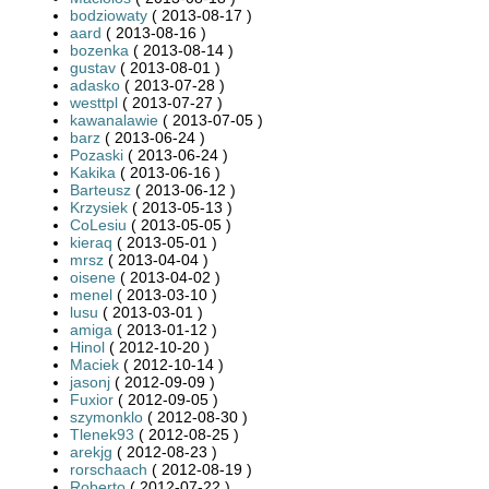
bodziowaty
( 2013-08-17 )
aard
( 2013-08-16 )
bozenka
( 2013-08-14 )
gustav
( 2013-08-01 )
adasko
( 2013-07-28 )
westtpl
( 2013-07-27 )
kawanalawie
( 2013-07-05 )
barz
( 2013-06-24 )
Pozaski
( 2013-06-24 )
Kakika
( 2013-06-16 )
Barteusz
( 2013-06-12 )
Krzysiek
( 2013-05-13 )
CoLesiu
( 2013-05-05 )
kieraq
( 2013-05-01 )
mrsz
( 2013-04-04 )
oisene
( 2013-04-02 )
menel
( 2013-03-10 )
lusu
( 2013-03-01 )
amiga
( 2013-01-12 )
Hinol
( 2012-10-20 )
Maciek
( 2012-10-14 )
jasonj
( 2012-09-09 )
Fuxior
( 2012-09-05 )
szymonklo
( 2012-08-30 )
Tlenek93
( 2012-08-25 )
arekjg
( 2012-08-23 )
rorschaach
( 2012-08-19 )
Roberto
( 2012-07-22 )