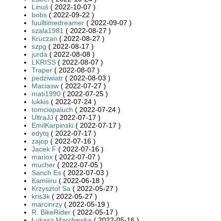
Linuś
( 2022-10-07 )
bobs
( 2022-09-22 )
fuulltimedreamer
( 2022-09-07 )
szala1981
( 2022-08-27 )
Kruczan
( 2022-08-27 )
szpg
( 2022-08-17 )
jurda
( 2022-08-08 )
LKRISS
( 2022-08-07 )
Traper
( 2022-08-07 )
pedziwiatr
( 2022-08-03 )
Maciasw
( 2022-07-27 )
mati1990
( 2022-07-25 )
lukkis
( 2022-07-24 )
tomciopaluch
( 2022-07-24 )
UltraJJ
( 2022-07-17 )
EmilKarpinski
( 2022-07-17 )
edytq
( 2022-07-17 )
zajop
( 2022-07-16 )
Jacek F
( 2022-07-16 )
mariox
( 2022-07-07 )
mucher
( 2022-07-05 )
Sanch Es
( 2022-07-03 )
Kamiiiru
( 2022-06-18 )
Krzysztof Sa
( 2022-05-27 )
kris3k
( 2022-05-27 )
marcinrzy
( 2022-05-19 )
R. BikeRider
( 2022-05-17 )
Łukasz Marchewka
( 2022-05-16 )