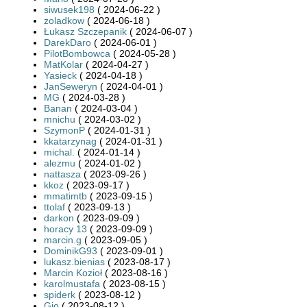
siwusek198
( 2024-06-22 )
zoladkow
( 2024-06-18 )
Łukasz Szczepanik
( 2024-06-07 )
DarekDaro
( 2024-06-01 )
PilotBombowca
( 2024-05-28 )
MatKolar
( 2024-04-27 )
Yasieck
( 2024-04-18 )
JanSeweryn
( 2024-04-01 )
MG
( 2024-03-28 )
Banan
( 2024-03-04 )
mnichu
( 2024-03-02 )
SzymonP
( 2024-01-31 )
kkatarzynag
( 2024-01-31 )
michal.
( 2024-01-14 )
alezmu
( 2024-01-02 )
nattasza
( 2023-09-26 )
kkoz
( 2023-09-17 )
mmatimtb
( 2023-09-15 )
ttolaf
( 2023-09-13 )
darkon
( 2023-09-09 )
horacy 13
( 2023-09-09 )
marcin.g
( 2023-09-05 )
DominikG93
( 2023-09-01 )
lukasz.bienias
( 2023-08-17 )
Marcin Kozioł
( 2023-08-16 )
karolmustafa
( 2023-08-15 )
spiderk
( 2023-08-12 )
Gio
( 2023-08-12 )