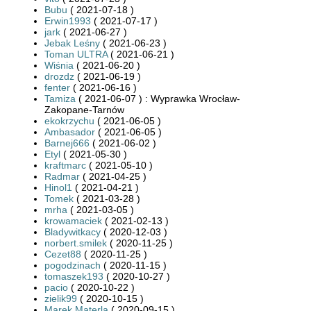
Bubu
( 2021-07-18 )
Erwin1993
( 2021-07-17 )
jark
( 2021-06-27 )
Jebak Leśny
( 2021-06-23 )
Toman ULTRA
( 2021-06-21 )
Wiśnia
( 2021-06-20 )
drozdz
( 2021-06-19 )
fenter
( 2021-06-16 )
Tamiza
( 2021-06-07 ) : Wyprawka Wrocław-
Zakopane-Tarnów
ekokrzychu
( 2021-06-05 )
Ambasador
( 2021-06-05 )
Barnej666
( 2021-06-02 )
Etyl
( 2021-05-30 )
kraftmarc
( 2021-05-10 )
Radmar
( 2021-04-25 )
Hinol1
( 2021-04-21 )
Tomek
( 2021-03-28 )
mrha
( 2021-03-05 )
krowamaciek
( 2021-02-13 )
Bladywitkacy
( 2020-12-03 )
norbert.smilek
( 2020-11-25 )
Cezet88
( 2020-11-25 )
pogodzinach
( 2020-11-15 )
tomaszek193
( 2020-10-27 )
pacio
( 2020-10-22 )
zielik99
( 2020-10-15 )
Marek Materla
( 2020-09-15 )