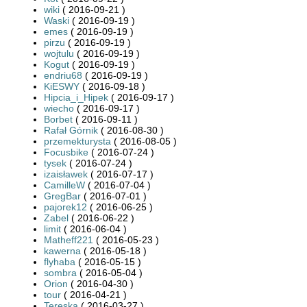
wiki
( 2016-09-21 )
Waski
( 2016-09-19 )
emes
( 2016-09-19 )
pirzu
( 2016-09-19 )
wojtulu
( 2016-09-19 )
Kogut
( 2016-09-19 )
endriu68
( 2016-09-19 )
KiESWY
( 2016-09-18 )
Hipcia_i_Hipek
( 2016-09-17 )
wiecho
( 2016-09-17 )
Borbet
( 2016-09-11 )
Rafał Górnik
( 2016-08-30 )
przemekturysta
( 2016-08-05 )
Focusbike
( 2016-07-24 )
tysek
( 2016-07-24 )
izaisławek
( 2016-07-17 )
CamilleW
( 2016-07-04 )
GregBar
( 2016-07-01 )
pajorek12
( 2016-06-25 )
Zabel
( 2016-06-22 )
limit
( 2016-06-04 )
Matheff221
( 2016-05-23 )
kawerna
( 2016-05-18 )
flyhaba
( 2016-05-15 )
sombra
( 2016-05-04 )
Orion
( 2016-04-30 )
tour
( 2016-04-21 )
Tereska
( 2016-03-27 )