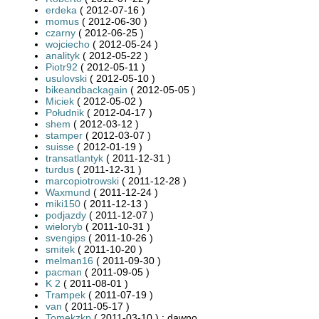
erdeka
( 2012-07-16 )
momus
( 2012-06-30 )
czarny
( 2012-06-25 )
wojciecho
( 2012-05-24 )
analityk
( 2012-05-22 )
Piotr92
( 2012-05-11 )
usulovski
( 2012-05-10 )
bikeandbackagain
( 2012-05-05 )
Miciek
( 2012-05-02 )
Południk
( 2012-04-17 )
shem
( 2012-03-12 )
stamper
( 2012-03-07 )
suisse
( 2012-01-19 )
transatlantyk
( 2011-12-31 )
turdus
( 2011-12-31 )
marcopiotrowski
( 2011-12-28 )
Waxmund
( 2011-12-24 )
miki150
( 2011-12-13 )
podjazdy
( 2011-12-07 )
wieloryb
( 2011-10-31 )
svengips
( 2011-10-26 )
smitek
( 2011-10-20 )
melman16
( 2011-09-30 )
pacman
( 2011-09-05 )
K 2
( 2011-08-01 )
Trampek
( 2011-07-19 )
van
( 2011-05-17 )
Tomekzkp
( 2011-03-10 ) : dawno