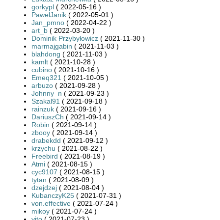
gorkypl
( 2022-05-16 )
PawelJanik
( 2022-05-01 )
Jan_pmno
( 2022-04-22 )
art_b
( 2022-03-20 )
Dominik Przybyłowicz
( 2021-11-30 )
marmajgabin
( 2021-11-03 )
blahdong
( 2021-11-03 )
kamlt
( 2021-10-28 )
cubino
( 2021-10-16 )
Emeq321
( 2021-10-05 )
arbuzo
( 2021-09-28 )
Johnny_n
( 2021-09-23 )
Szakal91
( 2021-09-18 )
rainzuk
( 2021-09-16 )
DariuszCh
( 2021-09-14 )
Robin
( 2021-09-14 )
zbooy
( 2021-09-14 )
drabekdd
( 2021-09-12 )
krzychu
( 2021-08-22 )
Freebird
( 2021-08-19 )
Atmi
( 2021-08-15 )
cyc9107
( 2021-08-15 )
tytan
( 2021-08-09 )
dzejdzej
( 2021-08-04 )
KubanczyK25
( 2021-07-31 )
von.effective
( 2021-07-24 )
mikoy
( 2021-07-24 )
vito
( 2021-07-23 )