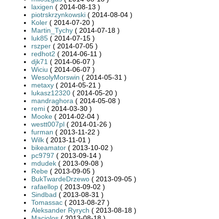
laxigen
( 2014-08-13 )
piotrskrzynkowski
( 2014-08-04 )
Koler
( 2014-07-20 )
Martin_Tychy
( 2014-07-18 )
luk85
( 2014-07-15 )
rszper
( 2014-07-05 )
redhot2
( 2014-06-11 )
djk71
( 2014-06-07 )
Wiciu
( 2014-06-07 )
WesolyMorswin
( 2014-05-31 )
metaxy
( 2014-05-21 )
lukasz12320
( 2014-05-20 )
mandraghora
( 2014-05-08 )
remi
( 2014-03-30 )
Mooke
( 2014-02-04 )
westt007pl
( 2014-01-26 )
furman
( 2013-11-22 )
Wilk
( 2013-11-01 )
bikeamator
( 2013-10-02 )
pc9797
( 2013-09-14 )
mdudek
( 2013-09-08 )
Rebe
( 2013-09-05 )
BukTwardeDrzewo
( 2013-09-05 )
rafaellop
( 2013-09-02 )
Sindbad
( 2013-08-31 )
Tomassac
( 2013-08-27 )
Aleksander Ryrych
( 2013-08-18 )
Maciolos
( 2013-08-18 )