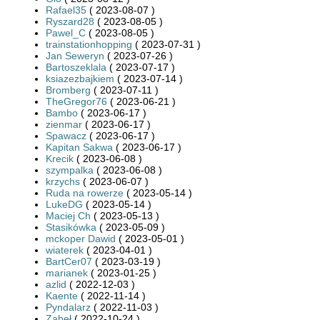
Rafael35
( 2023-08-07 )
Ryszard28
( 2023-08-05 )
Pawel_C
( 2023-08-05 )
trainstationhopping
( 2023-07-31 )
Jan Seweryn
( 2023-07-26 )
Bartoszeklala
( 2023-07-17 )
ksiazezbajkiem
( 2023-07-14 )
Bromberg
( 2023-07-11 )
TheGregor76
( 2023-06-21 )
Bambo
( 2023-06-17 )
zienmar
( 2023-06-17 )
Spawacz
( 2023-06-17 )
Kapitan Sakwa
( 2023-06-17 )
Krecik
( 2023-06-08 )
szympalka
( 2023-06-08 )
krzychs
( 2023-06-07 )
Ruda na rowerze
( 2023-05-14 )
LukeDG
( 2023-05-14 )
Maciej Ch
( 2023-05-13 )
Stasikówka
( 2023-05-09 )
mckoper Dawid
( 2023-05-01 )
wiaterek
( 2023-04-01 )
BartCer07
( 2023-03-19 )
marianek
( 2023-01-25 )
azlid
( 2022-12-03 )
Kaente
( 2022-11-14 )
Pyndalarz
( 2022-11-03 )
Zabeł
( 2022-10-24 )