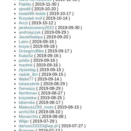
Pablito
( 2019-11-30 )
sjesdif
( 2019-10-20 )
tosiek86-bstok
( 2019-10-17 )
Krzysiek troll
( 2019-10-14 )
Arczi
( 2019-10-12 )
jarekszczesny2022
( 2019-09-30 )
andrzejczyk
( 2019-09-29 )
JacekNalepa
( 2019-09-20 )
Latro
( 2019-09-18 )
krzyw
( 2019-09-18 )
GrzegorzBike
( 2019-09-17 )
KubaSz
( 2019-09-16 )
poldix
( 2019-09-16 )
martink
( 2019-09-16 )
zlyszelag
( 2019-09-15 )
radzik_lbn
( 2019-09-15 )
Wafel77
( 2019-09-14 )
lukasrybnik
( 2019-08-29 )
Gerwazy
( 2019-08-29 )
Northman
( 2019-08-27 )
krzysiekw
( 2019-08-25 )
bikemike
( 2019-08-17 )
MateuszZ89_moto
( 2019-08-15 )
archi194
( 2019-08-10 )
Monarchis
( 2019-08-08 )
Wiljer
( 2019-07-29 )
dariusz33333@wp.pl
( 2019-07-27 )
Romano
( 2019-07-13 )