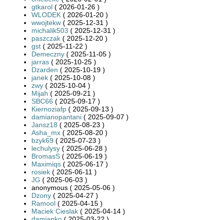
gtkarol
( 2026-01-26 )
WLODEK
( 2026-01-20 )
wwojtekw
( 2025-12-31 )
michalik503
( 2025-12-31 )
paszczak
( 2025-12-20 )
gst
( 2025-11-22 )
Demeczny
( 2025-11-05 )
jarras
( 2025-10-25 )
Dzarden
( 2025-10-19 )
janek
( 2025-10-08 )
zwy
( 2025-10-04 )
Mijah
( 2025-09-21 )
SBC66
( 2025-09-17 )
Kiernoziafp
( 2025-09-13 )
damianopantani
( 2025-09-07 )
Jansz18
( 2025-08-23 )
Asha_mx
( 2025-08-20 )
bzyk69
( 2025-07-23 )
lechulysy
( 2025-06-28 )
BromasS
( 2025-06-19 )
Maximiqs
( 2025-06-17 )
rosiek
( 2025-06-11 )
JG
( 2025-06-03 )
anonymous ( 2025-05-06 )
Dzony
( 2025-04-27 )
Ramool
( 2025-04-15 )
Maciek Cieslak
( 2025-04-14 )
damianko
( 2025-03-22 )