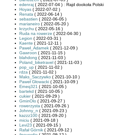
edenraj
( 2022-07-04 ) : Rajd dookoła Polski
Hoyas
( 2022-07-02 )
Renata
( 2022-06-14 )
sebastien
( 2022-06-05 )
marianeiro
( 2022-05-20 )
krzychu
( 2022-05-16 )
Ruda na rowerze
( 2022-04-30 )
Legion
( 2022-03-31 )
Kaente
( 2021-12-11 )
Paweł_Adamek
( 2021-12-09 )
Gawroon
( 2021-11-15 )
blahdong
( 2021-11-03 )
Poland_biketravel
( 2021-11-03 )
pop_up
( 2021-11-02 )
rdza
( 2021-11-02 )
Maks_Saczywko
( 2021-10-10 )
Paweł Głowacki
( 2021-10-09 )
Emeq321
( 2021-10-05 )
bartekd
( 2021-10-05 )
cukier
( 2021-09-29 )
GminOlo
( 2021-09-27 )
rowerzysta
( 2021-09-26 )
Johnny_n
( 2021-09-23 )
kazzz100
( 2021-09-20 )
miciu
( 2021-09-18 )
Levi23
( 2021-09-15 )
Rafał Górnik
( 2021-09-12 )
jlneverdie
( 2021-09-12 )