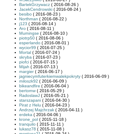
BartekGrzywacz
( 2016-08-26 )
JacekCendrowski
( 2016-08-24 )
besibo
( 2016-08-23 )
Northman
( 2016-08-22 )
j123
( 2016-08-14 )
Aro
( 2016-08-11 )
Mumingse
( 2016-08-10 )
piotrp50
( 2016-08-06 )
esperlando
( 2016-08-01 )
wycior99
( 2016-07-25 )
Mortal
( 2016-07-24 )
skryba
( 2016-07-23 )
piofci
( 2016-07-15 )
Mijah
( 2016-07-13 )
margier
( 2016-06-17 )
jagniecymfuterkiemwalekpokryty
( 2016-06-09 )
miloszk92
( 2016-06-09 )
bikeandfire
( 2016-06-04 )
bertomw
( 2016-05-29 )
RadoslawJ
( 2016-05-21 )
starszapani
( 2016-04-30 )
Pirat z Helu
( 2016-04-23 )
Andrzej Majchrzak
( 2016-04-11 )
erdeka
( 2016-04-06 )
krone_pol
( 2015-11-18 )
tranquilo
( 2015-11-11 )
lukasz78
( 2015-11-08 )
montana21
( 2015-09-24 )