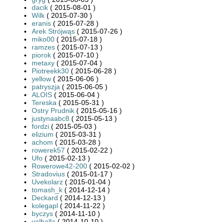
dacik
( 2015-08-01 )
Wilk
( 2015-07-30 )
eranis
( 2015-07-28 )
Arek Strójwąs
( 2015-07-26 )
miko00
( 2015-07-18 )
ramzes
( 2015-07-13 )
piorok
( 2015-07-10 )
metaxy
( 2015-07-04 )
Piotreekk30
( 2015-06-28 )
yellow
( 2015-06-06 )
patryszja
( 2015-06-05 )
ALOIS
( 2015-06-04 )
Tereska
( 2015-05-31 )
Ostry Prudnik
( 2015-05-16 )
justynaabc8
( 2015-05-13 )
fordzi
( 2015-05-03 )
elizium
( 2015-03-31 )
achom
( 2015-03-28 )
rowerek57
( 2015-02-22 )
Ufo
( 2015-02-13 )
Rowerowe42-200
( 2015-02-02 )
Stradovius
( 2015-01-17 )
Uvekolarz
( 2015-01-04 )
tomash_k
( 2014-12-14 )
Deckard
( 2014-12-13 )
kolegapl
( 2014-11-22 )
byczys
( 2014-11-10 )
valhalla
( 2014-10-10 )