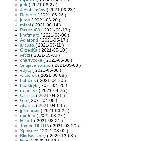
jark
( 2021-06-27 )
Jebak Leśny
( 2021-06-23 )
Roberto
( 2021-06-23 )
jurda
( 2021-06-20 )
mihal
( 2021-06-14 )
Pazuzu88
( 2021-06-13 )
kraftmarc
( 2021-06-06 )
Aglarond
( 2021-05-17 )
arbuzo
( 2021-05-11 )
GrzesKa
( 2021-05-10 )
Arczi
( 2021-05-09 )
cherrycoke
( 2021-05-08 )
SnujaJaworzno
( 2021-05-08 )
edytq
( 2021-05-08 )
wiaterek
( 2021-05-08 )
bubbles
( 2021-04-30 )
beastryk
( 2021-04-25 )
rafastryk
( 2021-04-25 )
Clericis
( 2021-04-21 )
Gio
( 2021-04-05 )
Atlantis
( 2021-04-03 )
jgkmarcin
( 2021-03-28 )
madefo
( 2021-03-27 )
Hinol1
( 2021-03-21 )
Toman ULTRA
( 2021-03-20 )
Spawacz
( 2021-03-02 )
Bladywitkacy
( 2020-12-03 )
liggy
( 2020-11-12 )