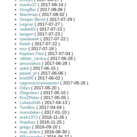
marko22
( 2017-08-14 )
GregBar
( 2017-08-06 )
Maximiqs
( 2017-08-02 )
Gregor Blond
( 2017-07-29 )
Legnar
( 2017-07-27 )
radek83
( 2017-07-23 )
laxigen
( 2017-07-23 )
izaisławek
( 2017-07-22 )
Kebih
( 2017-07-22 )
tour
( 2017-07-18 )
Kapitan Flint
( 2017-07-04 )
rdklstr_centra
( 2017-06-28 )
amoniakos
( 2017-06-28 )
asbb
( 2017-06-15 )
pawel_jd
( 2017-06-06 )
kris006
( 2017-06-02 )
zagranicznyinwestor
( 2017-05-26 )
Odyn
( 2017-05-20 )
Zbigniew.I
( 2017-05-10 )
KroZRider
( 2017-05-05 )
Lukasz046
( 2017-04-13 )
TomBoc
( 2017-04-04 )
mariobiker
( 2017-01-10 )
arek1973
( 2016-11-26 )
Hupikao
( 2016-11-25 )
gregu
( 2016-09-10 )
mac.dobro
( 2016-08-30 )
MSaczywko
( 2016-08-27 )