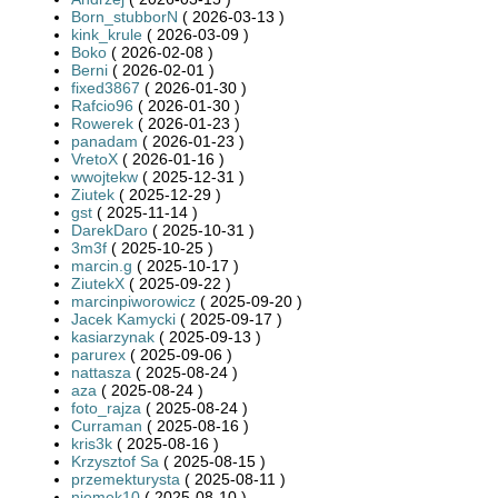
Born_stubborN
( 2026-03-13 )
kink_krule
( 2026-03-09 )
Boko
( 2026-02-08 )
Berni
( 2026-02-01 )
fixed3867
( 2026-01-30 )
Rafcio96
( 2026-01-30 )
Rowerek
( 2026-01-23 )
panadam
( 2026-01-23 )
VretoX
( 2026-01-16 )
wwojtekw
( 2025-12-31 )
Ziutek
( 2025-12-29 )
gst
( 2025-11-14 )
DarekDaro
( 2025-10-31 )
3m3f
( 2025-10-25 )
marcin.g
( 2025-10-17 )
ZiutekX
( 2025-09-22 )
marcinpiworowicz
( 2025-09-20 )
Jacek Kamycki
( 2025-09-17 )
kasiarzynak
( 2025-09-13 )
parurex
( 2025-09-06 )
nattasza
( 2025-08-24 )
aza
( 2025-08-24 )
foto_rajza
( 2025-08-24 )
Curraman
( 2025-08-16 )
kris3k
( 2025-08-16 )
Krzysztof Sa
( 2025-08-15 )
przemekturysta
( 2025-08-11 )
niemek10
( 2025-08-10 )