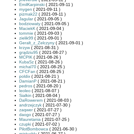
EmilKarpinski
( 2021-09-11 )
mygen
( 2021-09-11 )
pizmak22
( 2021-09-11 )
Jagular
( 2021-09-05 )
bodziowaty
( 2021-09-05 )
MaciekK
( 2021-09-04 )
tommie
( 2021-09-03 )
zielik99
( 2021-09-01 )
Geralt_z_Zelczyny
( 2021-09-01 )
krzyw
( 2021-08-31 )
grądziu95
( 2021-08-27 )
MCPIK
( 2021-08-26 )
KubaSz
( 2021-08-26 )
michal70
( 2021-08-25 )
CFCFan
( 2021-08-25 )
poldix
( 2021-08-21 )
DamianP
( 2021-08-21 )
pedros
( 2021-08-20 )
leoleo
( 2021-08-07 )
Sialkin
( 2021-08-04 )
DaRowerem
( 2021-08-03 )
andrzejczyk
( 2021-07-30 )
zaqwer
( 2021-07-27 )
daogo
( 2021-07-27 )
Mauretania
( 2021-07-25 )
czupki
( 2021-07-02 )
PilotBombowca
( 2021-06-30 )
mjstuchly
( 2021-06-27 )