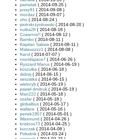
pamelak
( 2014-09-25 )
jussy91
( 2014-09-08 )
mordaz
( 2014-09-07 )
oho
( 2014-08-24 )
piotrskrzynkowski
( 2014-08-20 )
nutka28
( 2014-08-18 )
Czaarroo!!
( 2014-08-12 )
Bambo
( 2014-08-11 )
Kapitan Sakwa
( 2014-08-11 )
Mateuszzz1
( 2014-08-08 )
Karol
( 2014-07-07 )
roundspace7
( 2014-06-26 )
Ryszard Marus
( 2014-06-19 )
koszulka
( 2014-06-18 )
didzej
( 2014-06-15 )
seszatka
( 2014-06-15 )
wieloryb
( 2014-05-19 )
paweł dmitruk
( 2014-05-19 )
Man222
( 2014-05-18 )
szafar
( 2014-05-18 )
globalbus
( 2014-05-17 )
wallace.
( 2014-05-16 )
penek1957
( 2014-05-01 )
Waxmund
( 2014-04-26 )
kriskros73
( 2014-04-25 )
kurczak
( 2014-04-08 )
Południk
( 2014-03-24 )
rowerek
( 2014-02-23 )