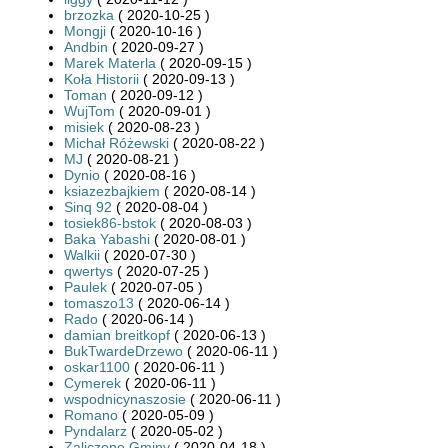
brzozka
( 2020-10-25 )
Mongji
( 2020-10-16 )
Andbin
( 2020-09-27 )
Marek Materla
( 2020-09-15 )
Koła Historii
( 2020-09-13 )
Toman
( 2020-09-12 )
WujTom
( 2020-09-01 )
misiek
( 2020-08-23 )
Michał Różewski
( 2020-08-22 )
MJ
( 2020-08-21 )
Dynio
( 2020-08-16 )
ksiazezbajkiem
( 2020-08-14 )
Sinq 92
( 2020-08-04 )
tosiek86-bstok
( 2020-08-03 )
Baka Yabashi
( 2020-08-01 )
Walkii
( 2020-07-30 )
qwertys
( 2020-07-25 )
Paulek
( 2020-07-05 )
tomaszo13
( 2020-06-14 )
Rado
( 2020-06-14 )
damian breitkopf
( 2020-06-13 )
BukTwardeDrzewo
( 2020-06-11 )
oskar1100
( 2020-06-11 )
Cymerek
( 2020-06-11 )
wspodnicynaszosie
( 2020-06-11 )
Romano
( 2020-05-09 )
Pyndalarz
( 2020-05-02 )
Zaliczone Gminy
( 2020-04-18 )