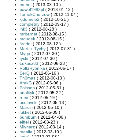
menel
( 2013-03-10 )
pawel1983pl
( 2013-01-13 )
TomekChorzow
( 2012-11-04 )
kjdomel52
( 2012-10-21 )
completny
( 2012-09-17 )
ink3
( 2012-08-28 )
mrbernet
( 2012-08-15 )
mdudek
( 2012-08-15 )
średni
( 2012-08-12 )
Martin_Tychy
( 2012-07-31 )
Myga
( 2012-07-30 )
tyski
( 2012-07-30 )
Łukasz83
( 2012-06-23 )
RolfzRybnika
( 2012-06-17 )
SerQ
( 2012-06-16 )
Th0mas
( 2012-06-13 )
ArekG
( 2012-06-06 )
Polsson
( 2012-05-31 )
analityk
( 2012-05-22 )
remi
( 2012-05-19 )
usulovski
( 2012-05-13 )
Marcin
( 2012-05-10 )
lukket
( 2012-05-05 )
bumbum
( 2012-04-06 )
eiffel
( 2012-03-23 )
Mlynarz
( 2012-03-14 )
maalia
( 2012-03-10 )
leeo1
( 2012-02-03 )