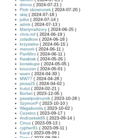
dmroz
( 2024-07-21 )
Piotr skowronek
( 2024-07-20 )
skiq
( 2024-07-18 )
jutka
( 2024-07-14 )
admk
( 2024-07-13 )
MartynaAzory
( 2024-06-25 )
chris-tof
( 2024-06-19 )
zoladkow
( 2024-06-18 )
krzysiekw
( 2024-06-15 )
menork
( 2024-06-11 )
PanMiro
( 2024-06-11 )
Kwabiak
( 2024-05-26 )
koniekupe
( 2024-05-05 )
kouczan
( 2024-05-01 )
wuen
( 2024-04-30 )
MW77
( 2024-04-28 )
piosa25
( 2024-04-02 )
trutut
( 2024-02-21 )
Borbet
( 2023-12-05 )
pawelpodroznik
( 2023-10-28 )
SzymonP
( 2023-10-10 )
Wagabunda
( 2023-10-02 )
Cezetos
( 2023-09-17 )
Andrzekek85
( 2023-09-14 )
Cinus
( 2023-09-13 )
cypher81
( 2023-09-11 )
Karql
( 2023-09-09 )
Dany
( 2023-09-09 )