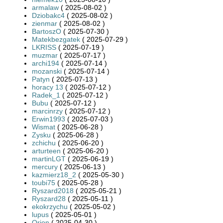
armalaw
( 2025-08-02 )
Dziobakc4
( 2025-08-02 )
zienmar
( 2025-08-02 )
BartoszO
( 2025-07-30 )
Matekbezgatek
( 2025-07-29 )
LKRISS
( 2025-07-19 )
muzmar
( 2025-07-17 )
archi194
( 2025-07-14 )
mozanski
( 2025-07-14 )
Patyn
( 2025-07-13 )
horacy 13
( 2025-07-12 )
Radek_1
( 2025-07-12 )
Bubu
( 2025-07-12 )
marcinrzy
( 2025-07-12 )
Erwin1993
( 2025-07-03 )
Wismat
( 2025-06-28 )
Zysku
( 2025-06-28 )
zchichu
( 2025-06-20 )
arturteen
( 2025-06-20 )
martinLGT
( 2025-06-19 )
mercury
( 2025-06-13 )
kazmierz18_2
( 2025-05-30 )
toubi75
( 2025-05-28 )
Ryszard2018
( 2025-05-21 )
Ryszard28
( 2025-05-11 )
ekokrzychu
( 2025-05-02 )
lupus
( 2025-05-01 )
Orion
( 2025-04-30 )