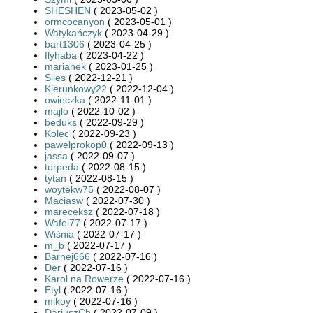
SHESHEN
( 2023-05-02 )
ormcocanyon
( 2023-05-01 )
Watykańczyk
( 2023-04-29 )
bart1306
( 2023-04-25 )
flyhaba
( 2023-04-22 )
marianek
( 2023-01-25 )
Siles
( 2022-12-21 )
Kierunkowy22
( 2022-12-04 )
owieczka
( 2022-11-01 )
majlo
( 2022-10-02 )
beduks
( 2022-09-29 )
Kolec
( 2022-09-23 )
pawelprokop0
( 2022-09-13 )
jassa
( 2022-09-07 )
torpeda
( 2022-08-15 )
tytan
( 2022-08-15 )
woytekw75
( 2022-08-07 )
Maciasw
( 2022-07-30 )
mareceksz
( 2022-07-18 )
Wafel77
( 2022-07-17 )
Wiśnia
( 2022-07-17 )
m_b
( 2022-07-17 )
Barnej666
( 2022-07-16 )
Der
( 2022-07-16 )
Karol na Rowerze
( 2022-07-16 )
Etyl
( 2022-07-16 )
mikoy
( 2022-07-16 )
DariuszCh
( 2022-07-09 )