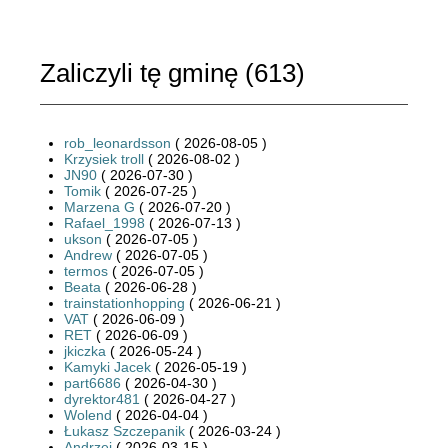
Zaliczyli tę gminę (
613
)
rob_leonardsson
( 2026-08-05 )
Krzysiek troll
( 2026-08-02 )
JN90
( 2026-07-30 )
Tomik
( 2026-07-25 )
Marzena G
( 2026-07-20 )
Rafael_1998
( 2026-07-13 )
ukson
( 2026-07-05 )
Andrew
( 2026-07-05 )
termos
( 2026-07-05 )
Beata
( 2026-06-28 )
trainstationhopping
( 2026-06-21 )
VAT
( 2026-06-09 )
RET
( 2026-06-09 )
jkiczka
( 2026-05-24 )
Kamyki Jacek
( 2026-05-19 )
part6686
( 2026-04-30 )
dyrektor481
( 2026-04-27 )
Wolend
( 2026-04-04 )
Łukasz Szczepanik
( 2026-03-24 )
Andrzej
( 2026-03-15 )