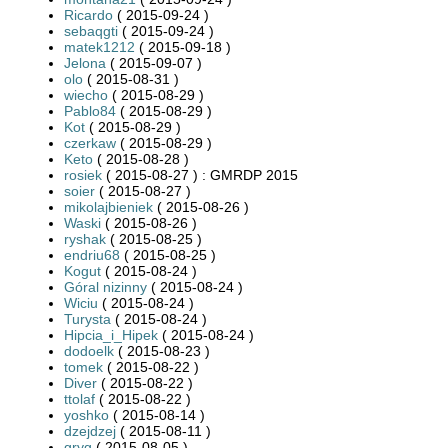
Ricardo
( 2015-09-24 )
sebaqgti
( 2015-09-24 )
matek1212
( 2015-09-18 )
Jelona
( 2015-09-07 )
olo
( 2015-08-31 )
wiecho
( 2015-08-29 )
Pablo84
( 2015-08-29 )
Kot
( 2015-08-29 )
czerkaw
( 2015-08-29 )
Keto
( 2015-08-28 )
rosiek
( 2015-08-27 ) : GMRDP 2015
soier
( 2015-08-27 )
mikolajbieniek
( 2015-08-26 )
Waski
( 2015-08-26 )
ryshak
( 2015-08-25 )
endriu68
( 2015-08-25 )
Kogut
( 2015-08-24 )
Góral nizinny
( 2015-08-24 )
Wiciu
( 2015-08-24 )
Turysta
( 2015-08-24 )
Hipcia_i_Hipek
( 2015-08-24 )
dodoelk
( 2015-08-23 )
tomek
( 2015-08-22 )
Diver
( 2015-08-22 )
ttolaf
( 2015-08-22 )
yoshko
( 2015-08-14 )
dzejdzej
( 2015-08-11 )
gryg
( 2015-08-05 )