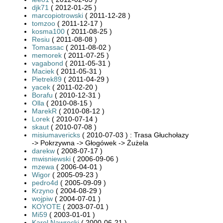
djk71
( 2012-01-25 )
marcopiotrowski
( 2011-12-28 )
tomzoo
( 2011-12-17 )
kosma100
( 2011-08-25 )
Resiu
( 2011-08-08 )
Tomassac
( 2011-08-02 )
memorek
( 2011-07-25 )
vagabond
( 2011-05-31 )
Maciek
( 2011-05-31 )
Pietrek89
( 2011-04-29 )
yacek
( 2011-02-20 )
Borafu
( 2010-12-31 )
Olla
( 2010-08-15 )
MarekR
( 2010-08-12 )
Lorek
( 2010-07-14 )
skaut
( 2010-07-08 )
misiumavericks
( 2010-07-03 ) : Trasa Głuchołazy
-> Pokrzywna -> Głogówek -> Żużela
darekw
( 2008-07-17 )
mwisniewski
( 2006-09-06 )
mzewa
( 2006-04-01 )
Wigor
( 2005-09-23 )
pedro4d
( 2005-09-09 )
Krzyno
( 2004-08-29 )
wojpiw
( 2004-07-01 )
KOYOTE
( 2003-07-01 )
Mi59
( 2003-01-01 )
Karol Nawrocki
( 2000-06-21 )