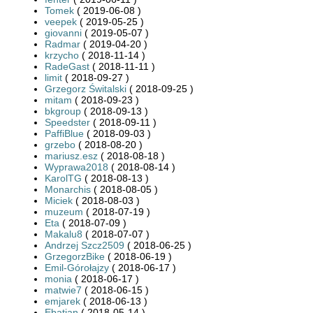
Tomek
( 2019-06-08 )
veepek
( 2019-05-25 )
giovanni
( 2019-05-07 )
Radmar
( 2019-04-20 )
krzycho
( 2018-11-14 )
RadeGast
( 2018-11-11 )
limit
( 2018-09-27 )
Grzegorz Świtalski
( 2018-09-25 )
mitam
( 2018-09-23 )
bkgroup
( 2018-09-13 )
Speedster
( 2018-09-11 )
PaffiBlue
( 2018-09-03 )
grzebo
( 2018-08-20 )
mariusz.esz
( 2018-08-18 )
Wyprawa2018
( 2018-08-14 )
KarolTG
( 2018-08-13 )
Monarchis
( 2018-08-05 )
Miciek
( 2018-08-03 )
muzeum
( 2018-07-19 )
Eta
( 2018-07-09 )
Makalu8
( 2018-07-07 )
Andrzej Szcz2509
( 2018-06-25 )
GrzegorzBike
( 2018-06-19 )
Emil-Górołajzy
( 2018-06-17 )
monia
( 2018-06-17 )
matwie7
( 2018-06-15 )
emjarek
( 2018-06-13 )
Ebatian
( 2018-05-14 )