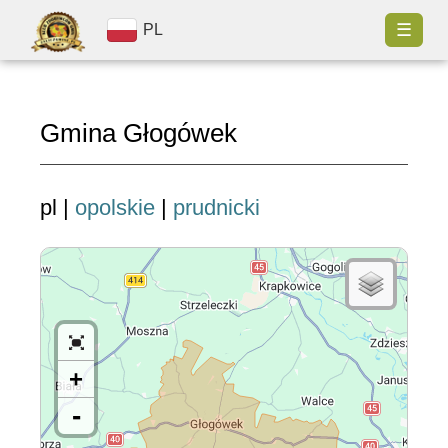
☰
PL
Gmina Głogówek
pl |
opolskie
|
prudnicki
+
-