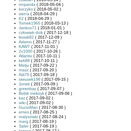
mrpanda
( 2018-05-04 )
korzyko
( 2018-05-02 )
sierra
( 2018-04-29 )
K2
( 2018-04-29 )
Tomek1965
( 2018-03-13 )
Jankos71
( 2018-01-01 )
człowiek-dzik
( 2017-12-18 )
lesiak82
( 2017-12-09 )
Adamo
( 2017-11-27 )
KAWT
( 2017-11-01 )
2x1000
( 2017-10-26 )
Atlantix
( 2017-10-11 )
kek88
( 2017-10-11 )
Metju
( 2017-09-22 )
masz
( 2017-09-20 )
Adi70
( 2017-09-18 )
siwusek198
( 2017-09-15 )
Jonek
( 2017-09-09 )
greenbay
( 2017-09-07 )
Bobik meksyk
( 2017-09-06 )
kaz
( 2017-09-02 )
wiki
( 2017-09-02 )
GucioMan
( 2017-08-30 )
emes
( 2017-08-25 )
malysztaki
( 2017-08-24 )
marg
( 2017-08-19 )
Sater
( 2017-08-19 )
krzwys
( 2017-08-17 )