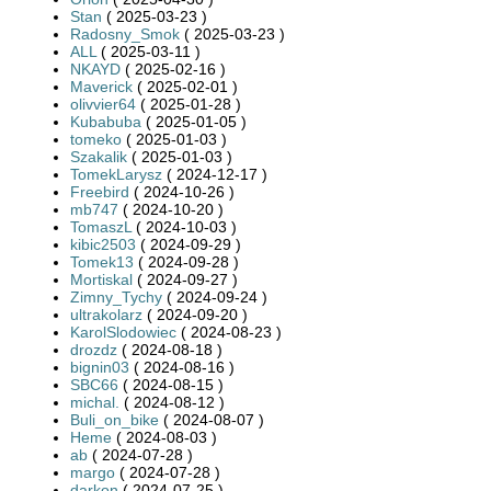
Stan
( 2025-03-23 )
Radosny_Smok
( 2025-03-23 )
ALL
( 2025-03-11 )
NKAYD
( 2025-02-16 )
Maverick
( 2025-02-01 )
olivvier64
( 2025-01-28 )
Kubabuba
( 2025-01-05 )
tomeko
( 2025-01-03 )
Szakalik
( 2025-01-03 )
TomekLarysz
( 2024-12-17 )
Freebird
( 2024-10-26 )
mb747
( 2024-10-20 )
TomaszL
( 2024-10-03 )
kibic2503
( 2024-09-29 )
Tomek13
( 2024-09-28 )
Mortiskal
( 2024-09-27 )
Zimny_Tychy
( 2024-09-24 )
ultrakolarz
( 2024-09-20 )
KarolSlodowiec
( 2024-08-23 )
drozdz
( 2024-08-18 )
bignin03
( 2024-08-16 )
SBC66
( 2024-08-15 )
michal.
( 2024-08-12 )
Buli_on_bike
( 2024-08-07 )
Heme
( 2024-08-03 )
ab
( 2024-07-28 )
margo
( 2024-07-28 )
darkon
( 2024-07-25 )