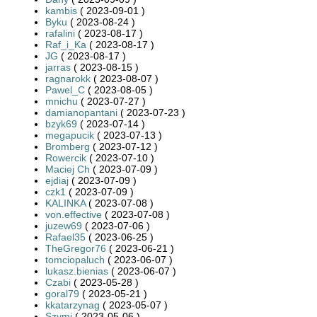
kambis
( 2023-09-01 )
Byku
( 2023-08-24 )
rafalini
( 2023-08-17 )
Raf_i_Ka
( 2023-08-17 )
JG
( 2023-08-17 )
jarras
( 2023-08-15 )
ragnarokk
( 2023-08-07 )
Pawel_C
( 2023-08-05 )
mnichu
( 2023-07-27 )
damianopantani
( 2023-07-23 )
bzyk69
( 2023-07-14 )
megapucik
( 2023-07-13 )
Bromberg
( 2023-07-12 )
Rowercik
( 2023-07-10 )
Maciej Ch
( 2023-07-09 )
ejdiaj
( 2023-07-09 )
czk1
( 2023-07-09 )
KALINKA
( 2023-07-08 )
von.effective
( 2023-07-08 )
juzew69
( 2023-07-06 )
Rafael35
( 2023-06-25 )
TheGregor76
( 2023-06-21 )
tomciopaluch
( 2023-06-07 )
lukasz.bienias
( 2023-06-07 )
Czabi
( 2023-05-28 )
goral79
( 2023-05-21 )
kkatarzynag
( 2023-05-07 )
Szymi
( 2023-05-06 )