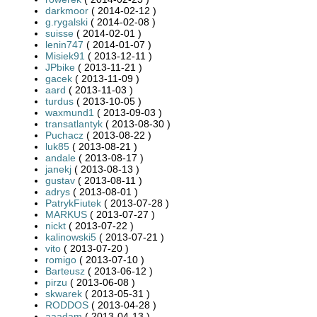
darkmoor
( 2014-02-12 )
g.rygalski
( 2014-02-08 )
suisse
( 2014-02-01 )
lenin747
( 2014-01-07 )
Misiek91
( 2013-12-11 )
JPbike
( 2013-11-21 )
gacek
( 2013-11-09 )
aard
( 2013-11-03 )
turdus
( 2013-10-05 )
waxmund1
( 2013-09-03 )
transatlantyk
( 2013-08-30 )
Puchacz
( 2013-08-22 )
luk85
( 2013-08-21 )
andale
( 2013-08-17 )
janekj
( 2013-08-13 )
gustav
( 2013-08-11 )
adrys
( 2013-08-01 )
PatrykFiutek
( 2013-07-28 )
MARKUS
( 2013-07-27 )
nickt
( 2013-07-22 )
kalinowski5
( 2013-07-21 )
vito
( 2013-07-20 )
romigo
( 2013-07-10 )
Barteusz
( 2013-06-12 )
pirzu
( 2013-06-08 )
skwarek
( 2013-05-31 )
RODDOS
( 2013-04-28 )
aaadam
( 2013-04-13 )