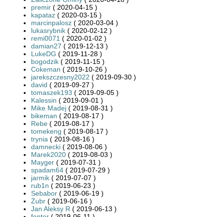
premir
( 2020-04-15 )
kapataz
( 2020-03-15 )
marcinpalosz
( 2020-03-04 )
lukasrybnik
( 2020-02-12 )
remi0071
( 2020-01-02 )
damian27
( 2019-12-13 )
LukeDG
( 2019-11-28 )
bogodzik
( 2019-11-15 )
Cokeman
( 2019-10-26 )
jarekszczesny2022
( 2019-09-30 )
david
( 2019-09-27 )
tomaszek193
( 2019-09-05 )
Kalessin
( 2019-09-01 )
Mike Madej
( 2019-08-31 )
bikeman
( 2019-08-17 )
Rebe
( 2019-08-17 )
tomekeng
( 2019-08-17 )
trynia
( 2019-08-16 )
damnecki
( 2019-08-06 )
Marek2020
( 2019-08-03 )
Mayger
( 2019-07-31 )
spadam64
( 2019-07-29 )
jarmik
( 2019-07-07 )
rub1n
( 2019-06-23 )
Sebabor
( 2019-06-19 )
Żubr
( 2019-06-16 )
Jan Aleksy R
( 2019-06-13 )
fenter
( 2019-06-11 )