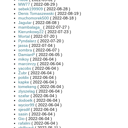
MW77
( 2022-08-29 )
sebek199909
( 2022-08-28 )
Denis Tomaszewski
( 2022-08-19 )
muchomorek500
( 2022-08-18 )
Jagular
( 2022-08-08 )
mambalaga_
( 2022-07-27 )
Kierunkowy22
( 2022-07-23 )
Mortal
( 2022-07-20 )
Pyndalarz
( 2022-07-20 )
jassa
( 2022-07-04 )
sombra
( 2022-06-07 )
DamianP
( 2022-06-05 )
mikoy
( 2022-06-04 )
marcinrzy
( 2022-06-04 )
yacobs
( 2022-06-04 )
Żubr
( 2022-06-04 )
poldix
( 2022-06-04 )
kapke
( 2022-06-04 )
tomekeng
( 2022-06-04 )
zlyszelag
( 2022-06-04 )
szafar
( 2022-06-04 )
dodoelk
( 2022-06-04 )
wycior99
( 2022-06-04 )
sjesdif
( 2022-06-04 )
sasin
( 2022-06-04 )
Gio
( 2022-06-04 )
rafalini
( 2022-06-04 )
chilliczyli
( 2022-05-11 )