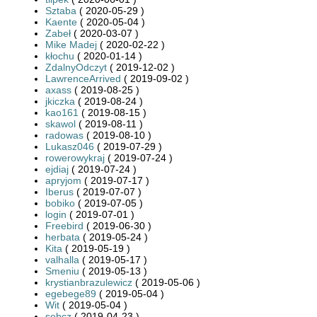
Sztaba
( 2020-05-29 )
Kaente
( 2020-05-04 )
Zabeł
( 2020-03-07 )
Mike Madej
( 2020-02-22 )
kłochu
( 2020-01-14 )
ZdalnyOdczyt
( 2019-12-02 )
LawrenceArrived
( 2019-09-02 )
axass
( 2019-08-25 )
jkiczka
( 2019-08-24 )
kao161
( 2019-08-15 )
skawol
( 2019-08-11 )
radowas
( 2019-08-10 )
Lukasz046
( 2019-07-29 )
rowerowykraj
( 2019-07-24 )
ejdiaj
( 2019-07-24 )
apryjom
( 2019-07-17 )
Iberus
( 2019-07-07 )
bobiko
( 2019-07-05 )
login
( 2019-07-01 )
Freebird
( 2019-06-30 )
herbata
( 2019-05-24 )
Kita
( 2019-05-19 )
valhalla
( 2019-05-17 )
Smeniu
( 2019-05-13 )
krystianbrazulewicz
( 2019-05-06 )
egebege89
( 2019-05-04 )
Wit
( 2019-05-04 )
sebcz
( 2019-04-23 )