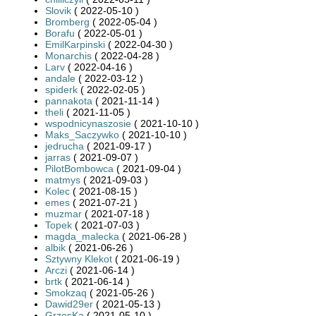
Slovik
( 2022-05-10 )
Bromberg
( 2022-05-04 )
Borafu
( 2022-05-01 )
EmilKarpinski
( 2022-04-30 )
Monarchis
( 2022-04-28 )
Larv
( 2022-04-16 )
andale
( 2022-03-12 )
spiderk
( 2022-02-05 )
pannakota
( 2021-11-14 )
theli
( 2021-11-05 )
wspodnicynaszosie
( 2021-10-10 )
Maks_Saczywko
( 2021-10-10 )
jedrucha
( 2021-09-17 )
jarras
( 2021-09-07 )
PilotBombowca
( 2021-09-04 )
matmys
( 2021-09-03 )
Kolec
( 2021-08-15 )
emes
( 2021-07-21 )
muzmar
( 2021-07-18 )
Topek
( 2021-07-03 )
magda_malecka
( 2021-06-28 )
albik
( 2021-06-26 )
Sztywny Klekot
( 2021-06-19 )
Arczi
( 2021-06-14 )
brtk
( 2021-06-14 )
Smokzaq
( 2021-05-26 )
Dawid29er
( 2021-05-13 )
GrzesKa
( 2021-05-10 )