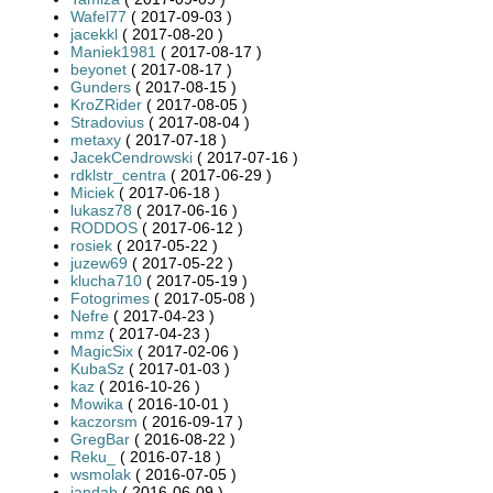
Wafel77
( 2017-09-03 )
jacekkl
( 2017-08-20 )
Maniek1981
( 2017-08-17 )
beyonet
( 2017-08-17 )
Gunders
( 2017-08-15 )
KroZRider
( 2017-08-05 )
Stradovius
( 2017-08-04 )
metaxy
( 2017-07-18 )
JacekCendrowski
( 2017-07-16 )
rdklstr_centra
( 2017-06-29 )
Miciek
( 2017-06-18 )
lukasz78
( 2017-06-16 )
RODDOS
( 2017-06-12 )
rosiek
( 2017-05-22 )
juzew69
( 2017-05-22 )
klucha710
( 2017-05-19 )
Fotogrimes
( 2017-05-08 )
Nefre
( 2017-04-23 )
mmz
( 2017-04-23 )
MagicSix
( 2017-02-06 )
KubaSz
( 2017-01-03 )
kaz
( 2016-10-26 )
Mowika
( 2016-10-01 )
kaczorsm
( 2016-09-17 )
GregBar
( 2016-08-22 )
Reku_
( 2016-07-18 )
wsmolak
( 2016-07-05 )
jandab
( 2016-06-09 )