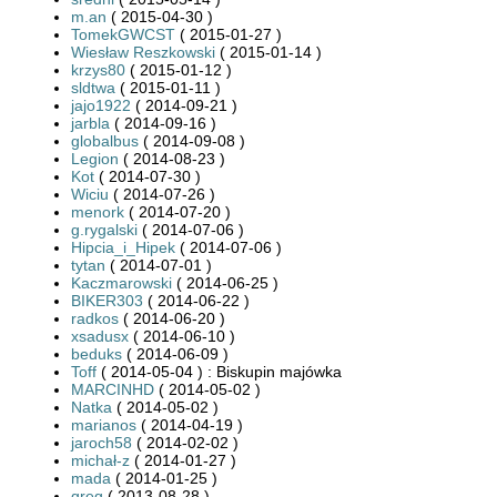
m.an
( 2015-04-30 )
TomekGWCST
( 2015-01-27 )
Wiesław Reszkowski
( 2015-01-14 )
krzys80
( 2015-01-12 )
sldtwa
( 2015-01-11 )
jajo1922
( 2014-09-21 )
jarbla
( 2014-09-16 )
globalbus
( 2014-09-08 )
Legion
( 2014-08-23 )
Kot
( 2014-07-30 )
Wiciu
( 2014-07-26 )
menork
( 2014-07-20 )
g.rygalski
( 2014-07-06 )
Hipcia_i_Hipek
( 2014-07-06 )
tytan
( 2014-07-01 )
Kaczmarowski
( 2014-06-25 )
BIKER303
( 2014-06-22 )
radkos
( 2014-06-20 )
xsadusx
( 2014-06-10 )
beduks
( 2014-06-09 )
Toff
( 2014-05-04 ) : Biskupin majówka
MARCINHD
( 2014-05-02 )
Natka
( 2014-05-02 )
marianos
( 2014-04-19 )
jaroch58
( 2014-02-02 )
michał-z
( 2014-01-27 )
mada
( 2014-01-25 )
greg
( 2013-08-28 )