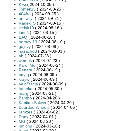
Kiwi
( 2024-10-05 )
Tomek13
( 2024-09-25 )
404fra
( 2024-09-25 )
antracyt
( 2024-09-21 )
Radek_S
( 2024-09-15 )
kielak10
( 2024-08-16 )
Linuś
( 2024-08-15 )
BAQ
( 2024-08-10 )
horacy 13
( 2024-08-10 )
gajovy
( 2024-08-09 )
nazachod
( 2024-08-03 )
ab
( 2024-07-28 )
wemek
( 2024-07-23 )
Karol Mo
( 2024-06-24 )
Renata
( 2024-06-19 )
edytq
( 2024-06-09 )
krzyw
( 2024-06-09 )
VeloStacja
( 2024-06-09 )
tomekar
( 2024-05-30 )
marg
( 2024-05-21 )
Bambo
( 2024-04-20 )
Kapitan Sakwa
( 2024-04-20 )
Bearded.Wheels
( 2024-04-06 )
ramzes
( 2024-04-02 )
Dany
( 2024-04-01 )
MG
( 2024-03-28 )
mnichu
( 2024-03-10 )
trutut
( 2024-02-20 )