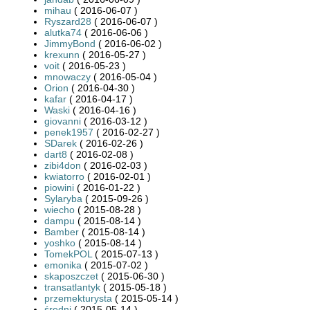
mihau
( 2016-06-07 )
Ryszard28
( 2016-06-07 )
alutka74
( 2016-06-06 )
JimmyBond
( 2016-06-02 )
krexunn
( 2016-05-27 )
voit
( 2016-05-23 )
mnowaczy
( 2016-05-04 )
Orion
( 2016-04-30 )
kafar
( 2016-04-17 )
Waski
( 2016-04-16 )
giovanni
( 2016-03-12 )
penek1957
( 2016-02-27 )
SDarek
( 2016-02-26 )
dart8
( 2016-02-08 )
zibi4don
( 2016-02-03 )
kwiatorro
( 2016-02-01 )
piowini
( 2016-01-22 )
Sylaryba
( 2015-09-26 )
wiecho
( 2015-08-28 )
dampu
( 2015-08-14 )
Bamber
( 2015-08-14 )
yoshko
( 2015-08-14 )
TomekPOL
( 2015-07-13 )
emonika
( 2015-07-02 )
skaposzczet
( 2015-06-30 )
transatlantyk
( 2015-05-18 )
przemekturysta
( 2015-05-14 )
średni
( 2015-05-14 )