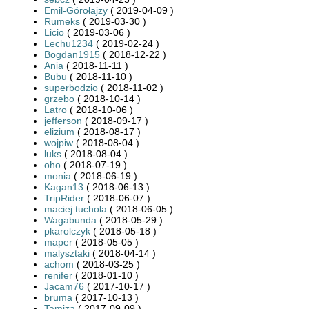
Emil-Górołajzy
( 2019-04-09 )
Rumeks
( 2019-03-30 )
Licio
( 2019-03-06 )
Lechu1234
( 2019-02-24 )
Bogdan1915
( 2018-12-22 )
Ania
( 2018-11-11 )
Bubu
( 2018-11-10 )
superbodzio
( 2018-11-02 )
grzebo
( 2018-10-14 )
Latro
( 2018-10-06 )
jefferson
( 2018-09-17 )
elizium
( 2018-08-17 )
wojpiw
( 2018-08-04 )
luks
( 2018-08-04 )
oho
( 2018-07-19 )
monia
( 2018-06-19 )
Kagan13
( 2018-06-13 )
TripRider
( 2018-06-07 )
maciej.tuchola
( 2018-06-05 )
Wagabunda
( 2018-05-29 )
pkarolczyk
( 2018-05-18 )
maper
( 2018-05-05 )
malysztaki
( 2018-04-14 )
achom
( 2018-03-25 )
renifer
( 2018-01-10 )
Jacam76
( 2017-10-17 )
bruma
( 2017-10-13 )
Tamiza
( 2017-09-09 )