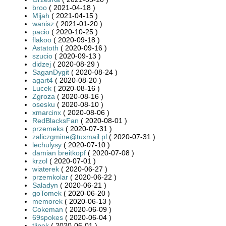
broo
( 2021-04-18 )
Mijah
( 2021-04-15 )
wanisz
( 2021-01-20 )
pacio
( 2020-10-25 )
flakoo
( 2020-09-18 )
Astatoth
( 2020-09-16 )
szucio
( 2020-09-13 )
didzej
( 2020-08-29 )
SaganDygit
( 2020-08-24 )
agart4
( 2020-08-20 )
Lucek
( 2020-08-16 )
Zgroza
( 2020-08-16 )
osesku
( 2020-08-10 )
xmarcinx
( 2020-08-06 )
RedBlacksFan
( 2020-08-01 )
przemeks
( 2020-07-31 )
zaliczgmine@tuxmail.pl
( 2020-07-31 )
lechulysy
( 2020-07-10 )
damian breitkopf
( 2020-07-08 )
krzol
( 2020-07-01 )
wiaterek
( 2020-06-27 )
przemkolar
( 2020-06-22 )
Saladyn
( 2020-06-21 )
goTomek
( 2020-06-20 )
memorek
( 2020-06-13 )
Cokeman
( 2020-06-09 )
69spokes
( 2020-06-04 )
tlipek
( 2020-06-01 )