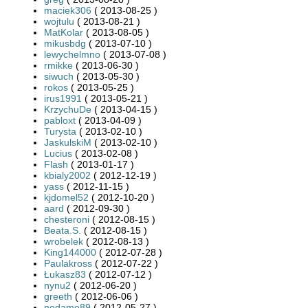
maciek306
( 2013-08-25 )
wojtulu
( 2013-08-21 )
MatKolar
( 2013-08-05 )
mikusbdg
( 2013-07-10 )
lewychelmno
( 2013-07-08 )
rmikke
( 2013-06-30 )
siwuch
( 2013-05-30 )
rokos
( 2013-05-25 )
irus1991
( 2013-05-21 )
KrzychuDe
( 2013-04-15 )
pabloxt
( 2013-04-09 )
Turysta
( 2013-02-10 )
JaskulskiM
( 2013-02-10 )
Lucius
( 2013-02-08 )
Flash
( 2013-01-17 )
kbialy2002
( 2012-12-19 )
yass
( 2012-11-15 )
kjdomel52
( 2012-10-20 )
aard
( 2012-09-30 )
chesteroni
( 2012-08-15 )
Beata.S.
( 2012-08-15 )
wrobelek
( 2012-08-13 )
King144000
( 2012-07-28 )
Paulakross
( 2012-07-22 )
Łukasz83
( 2012-07-12 )
nynu2
( 2012-06-20 )
greeth
( 2012-06-06 )
nodame89
( 2012-05-27 )