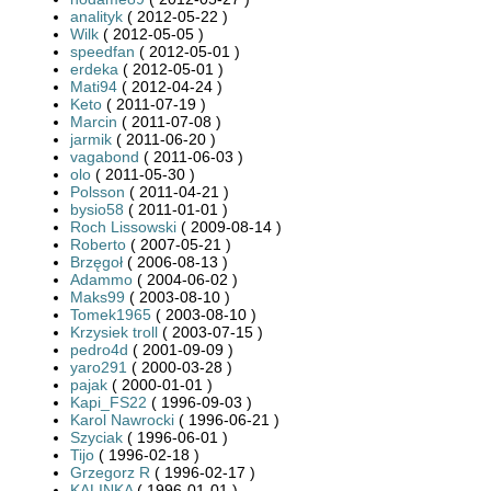
analityk
( 2012-05-22 )
Wilk
( 2012-05-05 )
speedfan
( 2012-05-01 )
erdeka
( 2012-05-01 )
Mati94
( 2012-04-24 )
Keto
( 2011-07-19 )
Marcin
( 2011-07-08 )
jarmik
( 2011-06-20 )
vagabond
( 2011-06-03 )
olo
( 2011-05-30 )
Polsson
( 2011-04-21 )
bysio58
( 2011-01-01 )
Roch Lissowski
( 2009-08-14 )
Roberto
( 2007-05-21 )
Brzęgoł
( 2006-08-13 )
Adammo
( 2004-06-02 )
Maks99
( 2003-08-10 )
Tomek1965
( 2003-08-10 )
Krzysiek troll
( 2003-07-15 )
pedro4d
( 2001-09-09 )
yaro291
( 2000-03-28 )
pajak
( 2000-01-01 )
Kapi_FS22
( 1996-09-03 )
Karol Nawrocki
( 1996-06-21 )
Szyciak
( 1996-06-01 )
Tijo
( 1996-02-18 )
Grzegorz R
( 1996-02-17 )
KALINKA
( 1996-01-01 )