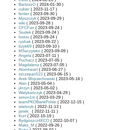
BartoszO
( 2024-01-30 )
cukier
( 2023-11-17 )
fenter
( 2023-09-30 )
Myszczyk
( 2023-09-29 )
wiki
( 2023-09-28 )
CFCFan
( 2023-09-24 )
Siudek
( 2023-09-24 )
losiuu
( 2023-09-24 )
ryshak
( 2023-09-22 )
bzyk69
( 2023-09-10 )
MSaczywko
( 2023-09-09 )
Angela
( 2023-07-11 )
Puchacz
( 2023-07-05 )
Magdalena
( 2023-07-05 )
Atomheart
( 2023-06-27 )
szczepan522
( 2023-06-15 )
Arek Wojciechowski
( 2023-05-16 )
Alan
( 2023-05-04 )
j4rzyn
( 2023-05-02 )
Watykańczyk
( 2023-04-29 )
simon1m
( 2023-03-29 )
teamPKOBankPolski
( 2022-12-15 )
wieloryb
( 2022-11-13 )
janek_
( 2022-11-11 )
Kurt
( 2022-10-19 )
Bydgoszcz4ECO
( 2022-10-07 )
Maks_M
( 2022-09-26 )
Rebe
( 2022-09-02 )