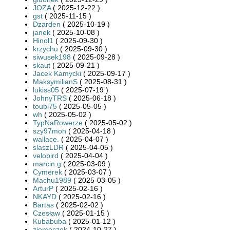
JOZA
( 2025-12-22 )
gst
( 2025-11-15 )
Dzarden
( 2025-10-19 )
janek
( 2025-10-08 )
Hinol1
( 2025-09-30 )
krzychu
( 2025-09-30 )
siwusek198
( 2025-09-28 )
skaut
( 2025-09-21 )
Jacek Kamycki
( 2025-09-17 )
MaksymilianS
( 2025-08-31 )
lukiss05
( 2025-07-19 )
JohnyTRS
( 2025-06-18 )
toubi75
( 2025-05-05 )
wh
( 2025-05-02 )
TypNaRowerze
( 2025-05-02 )
szy97mon
( 2025-04-18 )
wallace.
( 2025-04-07 )
slaszLDR
( 2025-04-05 )
velobird
( 2025-04-04 )
marcin.g
( 2025-03-09 )
Cymerek
( 2025-03-07 )
Machu1989
( 2025-03-05 )
ArturP
( 2025-02-16 )
NKAYD
( 2025-02-16 )
Bartas
( 2025-02-02 )
Czesław
( 2025-01-15 )
Kubabuba
( 2025-01-12 )
ziomeczek
( 2024-10-27 )