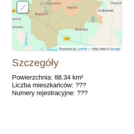
Powered by
Leaflet
— Map data ©
Google
Szczegóły
Powierzchnia: 88.34 km²
Liczba mieszkańców: ???
Numery rejestracyjne: ???