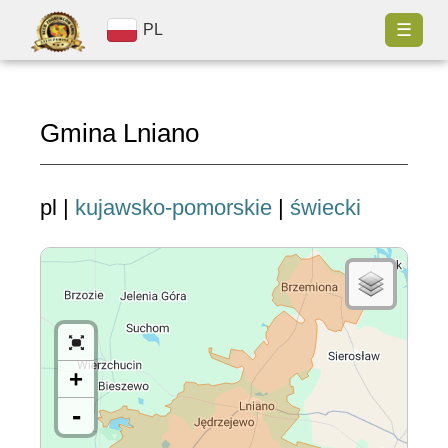
☰
PL
Gmina Lniano
pl |
kujawsko-pomorskie
|
świecki
+
-