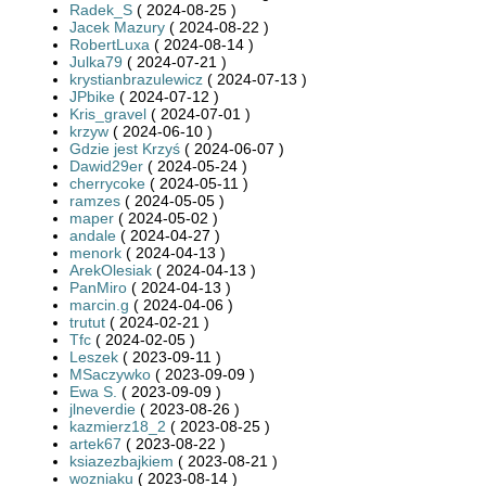
Radek_S
( 2024-08-25 )
Jacek Mazury
( 2024-08-22 )
RobertLuxa
( 2024-08-14 )
Julka79
( 2024-07-21 )
krystianbrazulewicz
( 2024-07-13 )
JPbike
( 2024-07-12 )
Kris_gravel
( 2024-07-01 )
krzyw
( 2024-06-10 )
Gdzie jest Krzyś
( 2024-06-07 )
Dawid29er
( 2024-05-24 )
cherrycoke
( 2024-05-11 )
ramzes
( 2024-05-05 )
maper
( 2024-05-02 )
andale
( 2024-04-27 )
menork
( 2024-04-13 )
ArekOlesiak
( 2024-04-13 )
PanMiro
( 2024-04-13 )
marcin.g
( 2024-04-06 )
trutut
( 2024-02-21 )
Tfc
( 2024-02-05 )
Leszek
( 2023-09-11 )
MSaczywko
( 2023-09-09 )
Ewa S.
( 2023-09-09 )
jlneverdie
( 2023-08-26 )
kazmierz18_2
( 2023-08-25 )
artek67
( 2023-08-22 )
ksiazezbajkiem
( 2023-08-21 )
wozniaku
( 2023-08-14 )