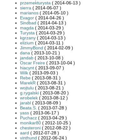
przemekturysta
( 2014-06-13 )
sierra
( 2014-06-07 )
marianos
( 2014-05-10 )
Evagor
( 2014-04-26 )
Sindbad
( 2014-04-13 )
magda
( 2014-03-29 )
Turysta
( 2014-03-29 )
kgrzany
( 2014-03-13 )
elizium
( 2014-03-11 )
JimmyBond
( 2014-02-09 )
dana
( 2013-10-21 )
jandab
( 2013-10-08 )
Oscar Freire
( 2013-10-04 )
hiacynt
( 2013-09-07 )
Wilk
( 2013-09-03 )
Rebe
( 2013-08-31 )
MarekR
( 2013-08-31 )
wojtulu
( 2013-08-21 )
g.rygalski
( 2013-08-20 )
wrobelek
( 2013-08-12 )
jarabl
( 2013-08-09 )
Beata.S.
( 2013-07-28 )
yass
( 2013-06-17 )
Puchacz
( 2013-04-29 )
monikar80
( 2012-10-25 )
chesteroni
( 2012-08-22 )
aard
( 2012-07-28 )
vinthund
( 2012-06-24 )