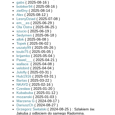
gabs
( 2025-08-16 )
bobiker94
( 2025-08-16 )
ziel0ny
( 2025-08-14 )
Alex
( 2025-08-12 )
LesnyDziad
( 2025-07-08 )
em__es
( 2025-06-29 )
Ola Ostra
( 2025-06-25 )
szucio
( 2025-06-19 )
Sedymen
( 2025-06-18 )
albik
( 2025-06-08 )
Topek
( 2025-06-02 )
uszaty99
( 2025-05-26 )
toubi75
( 2025-05-05 )
krijamko
( 2025-05-04 )
Pawel___
( 2025-04-21 )
wallace.
( 2025-04-08 )
velobird
( 2025-04-04 )
Julofly
( 2025-03-31 )
Hub1916
( 2025-03-31 )
Bartas
( 2025-03-22 )
NKAYD
( 2025-02-16 )
Czesław
( 2025-01-20 )
Kubabuba
( 2025-01-12 )
mozanski
( 2025-01-03 )
Marzena G
( 2024-09-17 )
DariuszCh
( 2024-08-27 )
Grzegorz Świtalski
( 2024-08-25 ) : Szlakiem św.
Jakuba z odbiciem do samego Radomina.