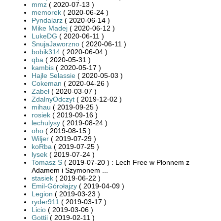
mmz
( 2020-07-13 )
memorek
( 2020-06-24 )
Pyndalarz
( 2020-06-14 )
Mike Madej
( 2020-06-12 )
LukeDG
( 2020-06-11 )
SnujaJaworzno
( 2020-06-11 )
bobik314
( 2020-06-04 )
qba
( 2020-05-31 )
kambis
( 2020-05-17 )
Hajle Selassie
( 2020-05-03 )
Cokeman
( 2020-04-26 )
Zabeł
( 2020-03-07 )
ZdalnyOdczyt
( 2019-12-02 )
mihau
( 2019-09-25 )
rosiek
( 2019-09-16 )
lechulysy
( 2019-08-24 )
oho
( 2019-08-15 )
Wiljer
( 2019-07-29 )
koRba
( 2019-07-25 )
lysek
( 2019-07-24 )
Tomasz S
( 2019-07-20 ) : Lech Free w Płonnem z
Adamem i Szymonem ...
stasiek
( 2019-06-22 )
Emil-Górołajzy
( 2019-04-09 )
Legion
( 2019-03-23 )
ryder911
( 2019-03-17 )
Licio
( 2019-03-06 )
Gottii
( 2019-02-11 )