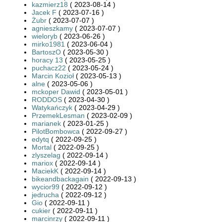
kazmierz18
( 2023-08-14 )
Jacek F
( 2023-07-16 )
Żubr
( 2023-07-07 )
agnieszkamy
( 2023-07-07 )
wieloryb
( 2023-06-26 )
mirko1981
( 2023-06-04 )
BartoszO
( 2023-05-30 )
horacy 13
( 2023-05-25 )
puchacz22
( 2023-05-24 )
Marcin Kozioł
( 2023-05-13 )
alne
( 2023-05-06 )
mckoper Dawid
( 2023-05-01 )
RODDOS
( 2023-04-30 )
Watykańczyk
( 2023-04-29 )
PrzemekLesman
( 2023-02-09 )
marianek
( 2023-01-25 )
PilotBombowca
( 2022-09-27 )
edytq
( 2022-09-25 )
Mortal
( 2022-09-25 )
zlyszelag
( 2022-09-14 )
mariox
( 2022-09-14 )
MaciekK
( 2022-09-14 )
bikeandbackagain
( 2022-09-13 )
wycior99
( 2022-09-12 )
jedrucha
( 2022-09-12 )
Gio
( 2022-09-11 )
cukier
( 2022-09-11 )
marcinrzy
( 2022-09-11 )