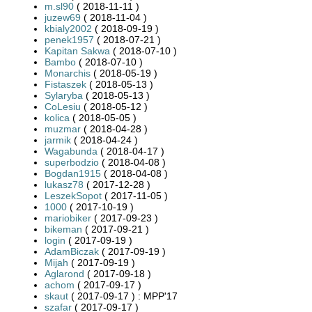
m.sl90
( 2018-11-11 )
juzew69
( 2018-11-04 )
kbialy2002
( 2018-09-19 )
penek1957
( 2018-07-21 )
Kapitan Sakwa
( 2018-07-10 )
Bambo
( 2018-07-10 )
Monarchis
( 2018-05-19 )
Fistaszek
( 2018-05-13 )
Sylaryba
( 2018-05-13 )
CoLesiu
( 2018-05-12 )
kolica
( 2018-05-05 )
muzmar
( 2018-04-28 )
jarmik
( 2018-04-24 )
Wagabunda
( 2018-04-17 )
superbodzio
( 2018-04-08 )
Bogdan1915
( 2018-04-08 )
lukasz78
( 2017-12-28 )
LeszekSopot
( 2017-11-05 )
1000
( 2017-10-19 )
mariobiker
( 2017-09-23 )
bikeman
( 2017-09-21 )
login
( 2017-09-19 )
AdamBiczak
( 2017-09-19 )
Mijah
( 2017-09-19 )
Aglarond
( 2017-09-18 )
achom
( 2017-09-17 )
skaut
( 2017-09-17 ) : MPP'17
szafar
( 2017-09-17 )