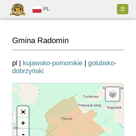
☰
PL
Gmina Radomin
pl |
kujawsko-pomorskie
|
golubsko-
dobrzyński
+
-