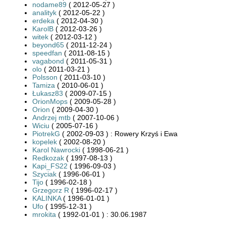
nodame89
( 2012-05-27 )
analityk
( 2012-05-22 )
erdeka
( 2012-04-30 )
KarolB
( 2012-03-26 )
witek
( 2012-03-12 )
beyond65
( 2011-12-24 )
speedfan
( 2011-08-15 )
vagabond
( 2011-05-31 )
olo
( 2011-03-21 )
Polsson
( 2011-03-10 )
Tamiza
( 2010-06-01 )
Łukasz83
( 2009-07-15 )
OrionMops
( 2009-05-28 )
Orion
( 2009-04-30 )
Andrzej mtb
( 2007-10-06 )
Wiciu
( 2005-07-16 )
PiotrekG
( 2002-09-03 ) : Rowery Krzyś i Ewa
kopelek
( 2002-08-20 )
Karol Nawrocki
( 1998-06-21 )
Redkozak
( 1997-08-13 )
Kapi_FS22
( 1996-09-03 )
Szyciak
( 1996-06-01 )
Tijo
( 1996-02-18 )
Grzegorz R
( 1996-02-17 )
KALINKA
( 1996-01-01 )
Ufo
( 1995-12-31 )
mrokita
( 1992-01-01 ) : 30.06.1987