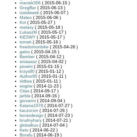
maciek306
( 2015-06-15 )
GregBar
( 2015-06-13 )
izaisławek
( 2015-06-07 )
Mateo
( 2015-06-06 )
Kot
( 2015-05-27 )
metaxy
( 2015-05-18 )
ŁukaszM
( 2015-05-17 )
KiESWY
( 2015-05-17 )
tomek
( 2015-05-16 )
freedomonbike
( 2015-04-26 )
galos
( 2015-04-15 )
Bamber
( 2015-04-12 )
aniaaasz
( 2015-04-02 )
piowini
( 2015-01-15 )
krzys80
( 2015-01-12 )
Author85
( 2015-01-11 )
sldtwa
( 2015-01-11 )
wojpiw
( 2014-11-23 )
Citas
( 2014-09-17 )
jarbla
( 2014-09-16 )
giovanni
( 2014-09-04 )
Katana1978
( 2014-07-27 )
kaczorsm
( 2014-07-26 )
borasdesign
( 2014-07-23 )
brudnyhary
( 2014-07-21 )
globalbus
( 2014-07-04 )
Keto
( 2014-06-22 )
Borafu
( 2014-06-19 )