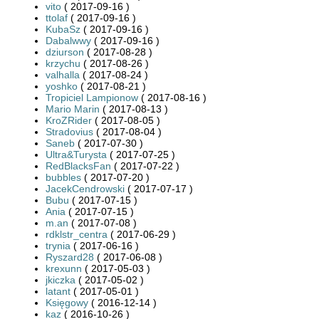
vito
( 2017-09-16 )
ttolaf
( 2017-09-16 )
KubaSz
( 2017-09-16 )
Dabalwwy
( 2017-09-16 )
dziurson
( 2017-08-28 )
krzychu
( 2017-08-26 )
valhalla
( 2017-08-24 )
yoshko
( 2017-08-21 )
Tropiciel Lampionow
( 2017-08-16 )
Mario Marin
( 2017-08-13 )
KroZRider
( 2017-08-05 )
Stradovius
( 2017-08-04 )
Saneb
( 2017-07-30 )
Ultra&Turysta
( 2017-07-25 )
RedBlacksFan
( 2017-07-22 )
bubbles
( 2017-07-20 )
JacekCendrowski
( 2017-07-17 )
Bubu
( 2017-07-15 )
Ania
( 2017-07-15 )
m.an
( 2017-07-08 )
rdklstr_centra
( 2017-06-29 )
trynia
( 2017-06-16 )
Ryszard28
( 2017-06-08 )
krexunn
( 2017-05-03 )
jkiczka
( 2017-05-02 )
latant
( 2017-05-01 )
Księgowy
( 2016-12-14 )
kaz
( 2016-10-26 )