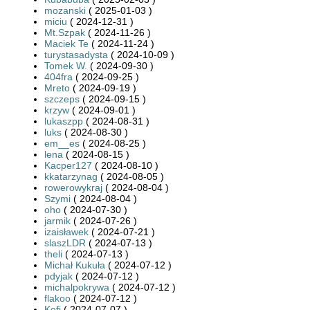
mozanski
( 2025-01-03 )
miciu
( 2024-12-31 )
Mt.Szpak
( 2024-11-26 )
Maciek Te
( 2024-11-24 )
turystasadysta
( 2024-10-09 )
Tomek W.
( 2024-09-30 )
404fra
( 2024-09-25 )
Mreto
( 2024-09-19 )
szczeps
( 2024-09-15 )
krzyw
( 2024-09-01 )
lukaszpp
( 2024-08-31 )
luks
( 2024-08-30 )
em__es
( 2024-08-25 )
lena
( 2024-08-15 )
Kacper127
( 2024-08-10 )
kkatarzynag
( 2024-08-05 )
rowerowykraj
( 2024-08-04 )
Szymi
( 2024-08-04 )
oho
( 2024-07-30 )
jarmik
( 2024-07-26 )
izaisławek
( 2024-07-21 )
slaszLDR
( 2024-07-13 )
theli
( 2024-07-13 )
Michał Kukuła
( 2024-07-12 )
pdyjak
( 2024-07-12 )
michalpokrywa
( 2024-07-12 )
flakoo
( 2024-07-12 )
Kofi
( 2024-07-07 )