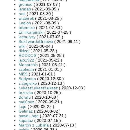
gronioo
( 2021-09-07 )
jandab
( 2021-09-05 )
rast
( 2021-08-30 )
wiaterek
( 2021-08-25 )
Legion
( 2021-08-09 )
bikemike
( 2021-07-30 )
EmilKarpinski
( 2021-07-25 )
lechulysy
( 2021-07-06 )
BukTwardeDrzewo
( 2021-06-11 )
wiki
( 2021-06-04 )
didzej
( 2021-05-28 )
RODDOS
( 2021-05-28 )
jajo1922
( 2021-05-22 )
Monarchis
( 2021-05-21 )
szelman
( 2021-01-01 )
Mi59
( 2021-01-01 )
Sedymen
( 2020-12-30 )
s.cegielko
( 2020-12-13 )
ŁukaszŁukaszŁukasz
( 2020-12-03 )
brzozka
( 2020-10-25 )
Borafu
( 2020-10-08 )
maj0nez
( 2020-09-21 )
Leju
( 2020-08-22 )
Gelmaz
( 2020-08-02 )
pawel_aqq
( 2020-07-31 )
kapataz
( 2020-07-15 )
Marcin z Lublina
( 2020-07-13 )
poldix
( 2020-06-28 )