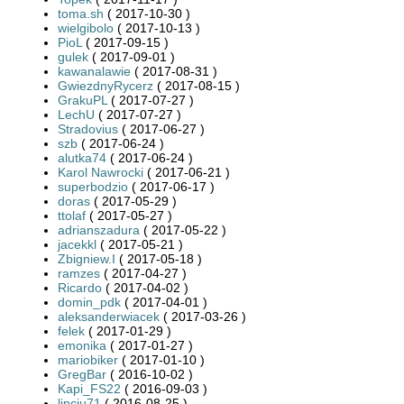
toma.sh
( 2017-10-30 )
wielgibolo
( 2017-10-13 )
PioL
( 2017-09-15 )
gulek
( 2017-09-01 )
kawanalawie
( 2017-08-31 )
GwiezdnyRycerz
( 2017-08-15 )
GrakuPL
( 2017-07-27 )
LechU
( 2017-07-27 )
Stradovius
( 2017-06-27 )
szb
( 2017-06-24 )
alutka74
( 2017-06-24 )
Karol Nawrocki
( 2017-06-21 )
superbodzio
( 2017-06-17 )
doras
( 2017-05-29 )
ttolaf
( 2017-05-27 )
adrianszadura
( 2017-05-22 )
jacekkl
( 2017-05-21 )
Zbigniew.I
( 2017-05-18 )
ramzes
( 2017-04-27 )
Ricardo
( 2017-04-02 )
domin_pdk
( 2017-04-01 )
aleksanderwiacek
( 2017-03-26 )
felek
( 2017-01-29 )
emonika
( 2017-01-27 )
mariobiker
( 2017-01-10 )
GregBar
( 2016-10-02 )
Kapi_FS22
( 2016-09-03 )
lipciu71
( 2016-08-25 )