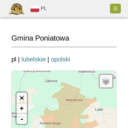
☰
PL
Gmina Poniatowa
pl |
lubelskie
|
opolski
+
-