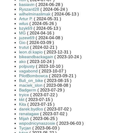
basiavin
( 2024-06-28 )
Ryszard28
( 2024-06-24 )
wilhelminaslimak
( 2024-06-13 )
Artur P.
( 2024-05-31 )
wilus
( 2024-05-26 )
bzyk69
( 2024-05-13 )
MG
( 2024-04-16 )
juzew69
( 2024-04-08 )
Gio
( 2024-03-09 )
trutut
( 2024-02-21 )
leon.di.kapio
( 2023-12-31 )
bikeandbackagain
( 2023-10-24 )
ako
( 2023-10-24 )
polpusty
( 2023-10-10 )
vagabond
( 2023-10-07 )
PilotBombowca
( 2023-09-21 )
Buli_on_bike
( 2023-08-15 )
maciek_slon
( 2023-08-08 )
Badgerm
( 2023-07-29 )
tryice
( 2023-07-22 )
kkt
( 2023-07-15 )
Kita
( 2023-07-15 )
darek.bydlos
( 2023-07-02 )
renatagaw
( 2023-07-02 )
Mijah
( 2023-06-25 )
wspodnicynaszosie
( 2023-06-03 )
Tycjan
( 2023-06-03 )
tytan
( 2023-05-22 )