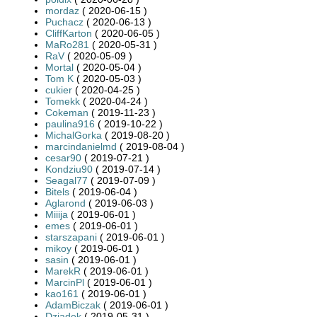
mordaz
( 2020-06-15 )
Puchacz
( 2020-06-13 )
CliffKarton
( 2020-06-05 )
MaRo281
( 2020-05-31 )
RaV
( 2020-05-09 )
Mortal
( 2020-05-04 )
Tom K
( 2020-05-03 )
cukier
( 2020-04-25 )
Tomekk
( 2020-04-24 )
Cokeman
( 2019-11-23 )
paulina916
( 2019-10-22 )
MichalGorka
( 2019-08-20 )
marcindanielmd
( 2019-08-04 )
cesar90
( 2019-07-21 )
Kondziu90
( 2019-07-14 )
Seagal77
( 2019-07-09 )
Bitels
( 2019-06-04 )
Aglarond
( 2019-06-03 )
Miiija
( 2019-06-01 )
emes
( 2019-06-01 )
starszapani
( 2019-06-01 )
mikoy
( 2019-06-01 )
sasin
( 2019-06-01 )
MarekR
( 2019-06-01 )
MarcinPl
( 2019-06-01 )
kao161
( 2019-06-01 )
AdamBiczak
( 2019-06-01 )
Dziadek
( 2019-05-31 )