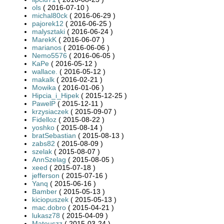
ols
( 2016-07-10 )
michal80ck
( 2016-06-29 )
pajorek12
( 2016-06-25 )
malysztaki
( 2016-06-24 )
MarekK
( 2016-06-07 )
marianos
( 2016-06-06 )
Nemo5576
( 2016-06-05 )
KaPe
( 2016-05-12 )
wallace.
( 2016-05-12 )
makalk
( 2016-02-21 )
Mowika
( 2016-01-06 )
Hipcia_i_Hipek
( 2015-12-25 )
PawelP
( 2015-12-11 )
krzysiaczek
( 2015-09-07 )
Fidelloz
( 2015-08-22 )
yoshko
( 2015-08-14 )
bratSebastian
( 2015-08-13 )
zabs82
( 2015-08-09 )
szelak
( 2015-08-07 )
AnnSzelag
( 2015-08-05 )
xeed
( 2015-07-18 )
jefferson
( 2015-07-16 )
Yanq
( 2015-06-16 )
Bamber
( 2015-05-13 )
kiciopuszek
( 2015-05-13 )
mac.dobro
( 2015-04-21 )
lukasz78
( 2015-04-09 )
Mateuszz
( 2015-03-24 )