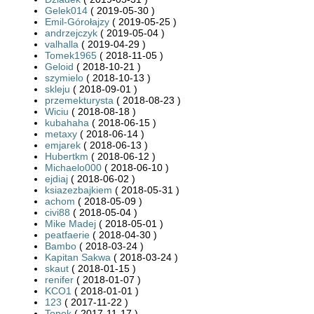
Gelek014
( 2019-05-30 )
Emil-Górołajzy
( 2019-05-25 )
andrzejczyk
( 2019-05-04 )
valhalla
( 2019-04-29 )
Tomek1965
( 2018-11-05 )
Geloid
( 2018-10-21 )
szymielo
( 2018-10-13 )
skleju
( 2018-09-01 )
przemekturysta
( 2018-08-23 )
Wiciu
( 2018-08-18 )
kubahaha
( 2018-06-15 )
metaxy
( 2018-06-14 )
emjarek
( 2018-06-13 )
Hubertkm
( 2018-06-12 )
Michaelo000
( 2018-06-10 )
ejdiaj
( 2018-06-02 )
ksiazezbajkiem
( 2018-05-31 )
achom
( 2018-05-09 )
civi88
( 2018-05-04 )
Mike Madej
( 2018-05-01 )
peatfaerie
( 2018-04-30 )
Bambo
( 2018-03-24 )
Kapitan Sakwa
( 2018-03-24 )
skaut
( 2018-01-15 )
renifer
( 2018-01-07 )
KCO1
( 2018-01-01 )
123
( 2017-11-22 )
Topek
( 2017-11-17 )