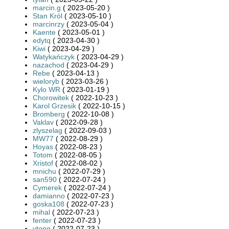
marcin.g
( 2023-05-20 )
Stan Król
( 2023-05-10 )
marcinrzy
( 2023-05-04 )
Kaente
( 2023-05-01 )
edytq
( 2023-04-30 )
Kiwi
( 2023-04-29 )
Watykańczyk
( 2023-04-29 )
nazachod
( 2023-04-29 )
Rebe
( 2023-04-13 )
wieloryb
( 2023-03-26 )
Kylo WR
( 2023-01-19 )
Chorowitek
( 2022-10-23 )
Karol Grzesik
( 2022-10-15 )
Bromberg
( 2022-10-08 )
Vaklav
( 2022-09-28 )
zlyszelag
( 2022-09-03 )
MW77
( 2022-08-29 )
Hoyas
( 2022-08-23 )
Totom
( 2022-08-05 )
Xristof
( 2022-08-02 )
mnichu
( 2022-07-29 )
san590
( 2022-07-24 )
Cymerek
( 2022-07-24 )
damianno
( 2022-07-23 )
goska108
( 2022-07-23 )
mihal
( 2022-07-23 )
fenter
( 2022-07-23 )
ytong
( 2022-07-23 )