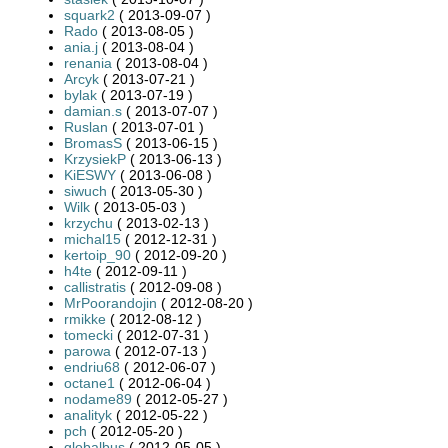
squark2
( 2013-09-07 )
Rado
( 2013-08-05 )
ania.j
( 2013-08-04 )
renania
( 2013-08-04 )
Arcyk
( 2013-07-21 )
bylak
( 2013-07-19 )
damian.s
( 2013-07-07 )
Ruslan
( 2013-07-01 )
BromasS
( 2013-06-15 )
KrzysiekP
( 2013-06-13 )
KiESWY
( 2013-06-08 )
siwuch
( 2013-05-30 )
Wilk
( 2013-05-03 )
krzychu
( 2013-02-13 )
michal15
( 2012-12-31 )
kertoip_90
( 2012-09-20 )
h4te
( 2012-09-11 )
callistratis
( 2012-09-08 )
MrPoorandojin
( 2012-08-20 )
rmikke
( 2012-08-12 )
tomecki
( 2012-07-31 )
parowa
( 2012-07-13 )
endriu68
( 2012-06-07 )
octane1
( 2012-06-04 )
nodame89
( 2012-05-27 )
analityk
( 2012-05-22 )
pch
( 2012-05-20 )
globalbus
( 2012-05-05 )