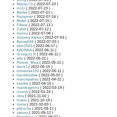
Maciej Ch
( 2022-07-23 )
m11r
( 2022-07-23 )
Bartek
( 2022-07-21 )
Kazujman
( 2022-07-16 )
Beder
( 2022-07-15 )
Filtwar
( 2022-07-13 )
Zabeł
( 2022-07-12 )
mariox
( 2022-07-08 )
Sztywny Klekot
( 2022-07-03 )
Barnej666
( 2022-07-03 )
kibic2503
( 2022-06-17 )
KALINKA
( 2022-06-11 )
Grzegorz R
( 2022-06-11 )
wito
( 2022-05-21 )
Piotrek_Wwa
( 2022-05-21 )
darrk7
( 2022-05-15 )
tomaszek193
( 2022-05-11 )
karoldziubek
( 2022-05-02 )
marcinpalosz
( 2022-04-22 )
kambis
( 2022-04-15 )
mandraghora
( 2022-03-19 )
orzech
( 2022-01-24 )
rdza
( 2021-11-02 )
huann
( 2021-10-19 )
trynia
( 2021-10-03 )
jedrucha
( 2021-09-17 )
zielony
( 2021-09-12 )
Magdalena
( 2021-09-07 )