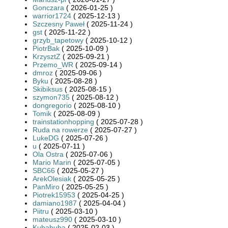
Gonczara
( 2026-01-25 )
warrior1724
( 2025-12-13 )
Szczesny Paweł
( 2025-11-24 )
gst
( 2025-11-22 )
grzyb_tapetowy
( 2025-10-12 )
PiotrBak
( 2025-10-09 )
KrzysztZ
( 2025-09-21 )
Przemo_WR
( 2025-09-14 )
dmroz
( 2025-09-06 )
Byku
( 2025-08-28 )
Skibiksus
( 2025-08-15 )
szymon735
( 2025-08-12 )
dongregorio
( 2025-08-10 )
Tomik
( 2025-08-09 )
trainstationhopping
( 2025-07-28 )
Ruda na rowerze
( 2025-07-27 )
LukeDG
( 2025-07-26 )
u
( 2025-07-11 )
Ola Ostra
( 2025-07-06 )
Mario Marin
( 2025-07-05 )
SBC66
( 2025-05-27 )
ArekOlesiak
( 2025-05-25 )
PanMiro
( 2025-05-25 )
Piotrek15953
( 2025-04-25 )
damiano1987
( 2025-04-04 )
Piitru
( 2025-03-10 )
mateusz990
( 2025-03-10 )
Kubabuba
( 2025-02-03 )