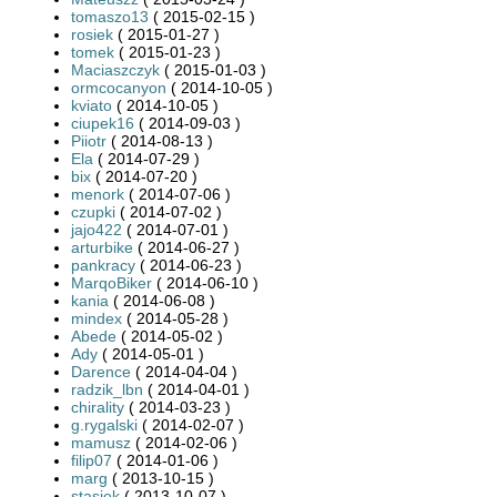
tomaszo13
( 2015-02-15 )
rosiek
( 2015-01-27 )
tomek
( 2015-01-23 )
Maciaszczyk
( 2015-01-03 )
ormcocanyon
( 2014-10-05 )
kviato
( 2014-10-05 )
ciupek16
( 2014-09-03 )
Piiotr
( 2014-08-13 )
Ela
( 2014-07-29 )
bix
( 2014-07-20 )
menork
( 2014-07-06 )
czupki
( 2014-07-02 )
jajo422
( 2014-07-01 )
arturbike
( 2014-06-27 )
pankracy
( 2014-06-23 )
MarqoBiker
( 2014-06-10 )
kania
( 2014-06-08 )
mindex
( 2014-05-28 )
Abede
( 2014-05-02 )
Ady
( 2014-05-01 )
Darence
( 2014-04-04 )
radzik_lbn
( 2014-04-01 )
chirality
( 2014-03-23 )
g.rygalski
( 2014-02-07 )
mamusz
( 2014-02-06 )
filip07
( 2014-01-06 )
marg
( 2013-10-15 )
stasiek
( 2013-10-07 )