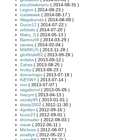
pocztówkinynu
( 2014-08-31 )
Legion
( 2014-08-23 )
izaisławek
( 2014-08-17 )
Wagabunda
( 2014-08-09 )
Gucio12
( 2014-07-22 )
adistats
( 2014-07-20 )
Maks_S
( 2014-05-13 )
BartoszW
( 2014-03-29 )
yarasq
( 2014-02-04 )
MARKUS
( 2013-11-28 )
glorfindel82
( 2013-09-28 )
erdeka
( 2013-09-12 )
Zahas
( 2013-08-25 )
hruby
( 2013-08-23 )
donremigio
( 2013-07-18 )
KiESWY
( 2013-07-14 )
moi
( 2013-07-07 )
vagabond
( 2013-05-05 )
hiacynt
( 2013-04-13 )
uszaty99
( 2013-01-01 )
kbialy2002
( 2012-11-30 )
4gotten
( 2012-09-16 )
kozio23
( 2012-09-01 )
dromader
( 2012-08-03 )
meak
( 2012-06-11 )
Michuss
( 2012-06-07 )
analityk
( 2012-05-22 )
juzew69
( 2012-04-21 )