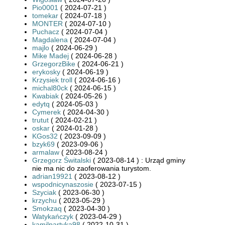
Pio0001
( 2024-07-21 )
tomekar
( 2024-07-18 )
MONTER
( 2024-07-10 )
Puchacz
( 2024-07-04 )
Magdalena
( 2024-07-04 )
majlo
( 2024-06-29 )
Mike Madej
( 2024-06-28 )
GrzegorzBike
( 2024-06-21 )
erykosky
( 2024-06-19 )
Krzysiek troll
( 2024-06-16 )
michal80ck
( 2024-06-15 )
Kwabiak
( 2024-05-26 )
edytq
( 2024-05-03 )
Cymerek
( 2024-04-30 )
trutut
( 2024-02-21 )
oskar
( 2024-01-28 )
KGos32
( 2023-09-09 )
bzyk69
( 2023-09-06 )
armalaw
( 2023-08-24 )
Grzegorz Świtalski
( 2023-08-14 ) : Urząd gminy
nie ma nic do zaoferowania turystom.
adrian19921
( 2023-08-12 )
wspodnicynaszosie
( 2023-07-15 )
Szyciak
( 2023-06-30 )
krzychu
( 2023-05-29 )
Smokzaq
( 2023-04-30 )
Watykańczyk
( 2023-04-29 )
kamilpartyka98
( 2022-10-31 )