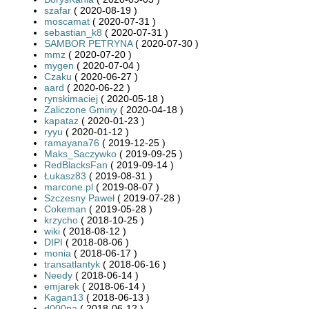
szafar
( 2020-08-19 )
moscamat
( 2020-07-31 )
sebastian_k8
( 2020-07-31 )
SAMBOR PETRYNA
( 2020-07-30 )
mmz
( 2020-07-20 )
mygen
( 2020-07-04 )
Czaku
( 2020-06-27 )
aard
( 2020-06-22 )
rynskimaciej
( 2020-05-18 )
Zaliczone Gminy
( 2020-04-18 )
kapataz
( 2020-01-23 )
ryyu
( 2020-01-12 )
ramayana76
( 2019-12-25 )
Maks_Saczywko
( 2019-09-25 )
RedBlacksFan
( 2019-09-14 )
Łukasz83
( 2019-08-31 )
marcone.pl
( 2019-08-07 )
Szczesny Paweł
( 2019-07-28 )
Cokeman
( 2019-05-28 )
krzycho
( 2018-10-25 )
wiki
( 2018-08-12 )
DIPI
( 2018-08-06 )
monia
( 2018-06-17 )
transatlantyk
( 2018-06-16 )
Needy
( 2018-06-14 )
emjarek
( 2018-06-14 )
Kagan13
( 2018-06-13 )
d000pa
( 2018-06-12 )