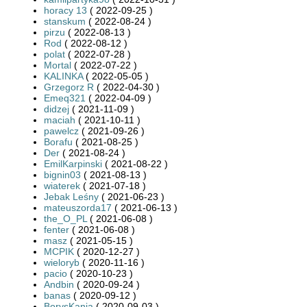
horacy 13
( 2022-09-25 )
stanskum
( 2022-08-24 )
pirzu
( 2022-08-13 )
Rod
( 2022-08-12 )
polat
( 2022-07-28 )
Mortal
( 2022-07-22 )
KALINKA
( 2022-05-05 )
Grzegorz R
( 2022-04-30 )
Emeq321
( 2022-04-09 )
didzej
( 2021-11-09 )
maciah
( 2021-10-11 )
pawelcz
( 2021-09-26 )
Borafu
( 2021-08-25 )
Der
( 2021-08-24 )
EmilKarpinski
( 2021-08-22 )
bignin03
( 2021-08-13 )
wiaterek
( 2021-07-18 )
Jebak Leśny
( 2021-06-23 )
mateuszorda17
( 2021-06-13 )
the_O_PL
( 2021-06-08 )
fenter
( 2021-06-08 )
masz
( 2021-05-15 )
MCPIK
( 2020-12-27 )
wieloryb
( 2020-11-16 )
pacio
( 2020-10-23 )
Andbin
( 2020-09-24 )
banas
( 2020-09-12 )
BorysKania
( 2020-09-03 )