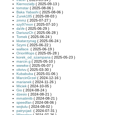
Kiernoziafp
( 2025-09-13 )
tomstar
( 2025-08-06 )
Baka Yabashi
( 2025-08-06 )
Zurek185
( 2025-08-03 )
zmmz
( 2025-07-27 )
szy97mon
( 2025-07-10 )
daVe
( 2025-06-29 )
DariuszCh
( 2025-06-28 )
Tomek
( 2025-06-24 )
kkatarzynag
( 2025-06-24 )
Szymi
( 2025-06-22 )
wallace.
( 2025-06-19 )
OrionMops
( 2025-05-28 )
korek_od_szampana
( 2025-05-23 )
marcin.g
( 2025-05-10 )
wwwkw
( 2025-05-07 )
olivivu
( 2025-03-30 )
Kubabuba
( 2025-01-06 )
MarcinGrzel
( 2024-12-16 )
marianek
( 2024-11-26 )
Miciek
( 2024-10-05 )
Gio
( 2024-08-24 )
dzesio
( 2024-08-21 )
mmatimtb
( 2024-08-21 )
speedfan
( 2024-08-06 )
wojtulu
( 2024-08-02 )
patrycjad.
( 2024-07-31 )
Wigosław
( 2024-07-26 )