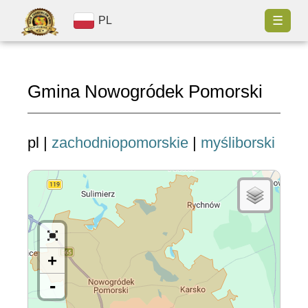
☰
PL
Gmina Nowogródek Pomorski
pl |
zachodniopomorskie
|
myśliborski
+
-