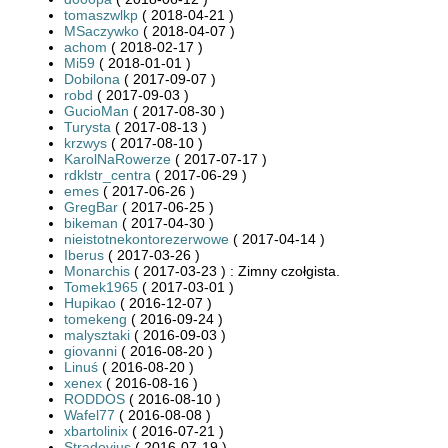
tomaszwlkp
( 2018-04-21 )
MSaczywko
( 2018-04-07 )
achom
( 2018-02-17 )
Mi59
( 2018-01-01 )
Dobilona
( 2017-09-07 )
robd
( 2017-09-03 )
GucioMan
( 2017-08-30 )
Turysta
( 2017-08-13 )
krzwys
( 2017-08-10 )
KarolNaRowerze
( 2017-07-17 )
rdklstr_centra
( 2017-06-29 )
emes
( 2017-06-26 )
GregBar
( 2017-06-25 )
bikeman
( 2017-04-30 )
nieistotnekontorezerwowe
( 2017-04-14 )
Iberus
( 2017-03-26 )
Monarchis
( 2017-03-23 ) : Zimny czołgista.
Tomek1965
( 2017-03-01 )
Hupikao
( 2016-12-07 )
tomekeng
( 2016-09-24 )
malysztaki
( 2016-09-03 )
giovanni
( 2016-08-20 )
Linuś
( 2016-08-20 )
xenex
( 2016-08-16 )
RODDOS
( 2016-08-10 )
Wafel77
( 2016-08-08 )
xbartolinix
( 2016-07-21 )
Stradovius
( 2016-07-19 )