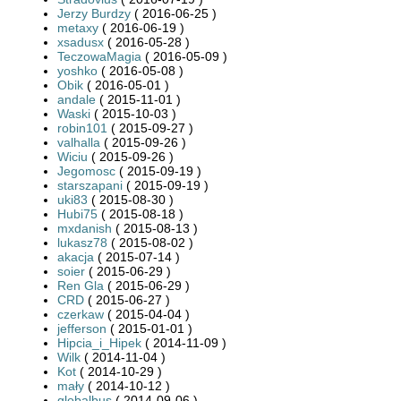
Jerzy Burdzy
( 2016-06-25 )
metaxy
( 2016-06-19 )
xsadusx
( 2016-05-28 )
TeczowaMagia
( 2016-05-09 )
yoshko
( 2016-05-08 )
Obik
( 2016-05-01 )
andale
( 2015-11-01 )
Waski
( 2015-10-03 )
robin101
( 2015-09-27 )
valhalla
( 2015-09-26 )
Wiciu
( 2015-09-26 )
Jegomosc
( 2015-09-19 )
starszapani
( 2015-09-19 )
uki83
( 2015-08-30 )
Hubi75
( 2015-08-18 )
mxdanish
( 2015-08-13 )
lukasz78
( 2015-08-02 )
akacja
( 2015-07-14 )
soier
( 2015-06-29 )
Ren Gla
( 2015-06-29 )
CRD
( 2015-06-27 )
czerkaw
( 2015-04-04 )
jefferson
( 2015-01-01 )
Hipcia_i_Hipek
( 2014-11-09 )
Wilk
( 2014-11-04 )
Kot
( 2014-10-29 )
mały
( 2014-10-12 )
globalbus
( 2014-09-06 )