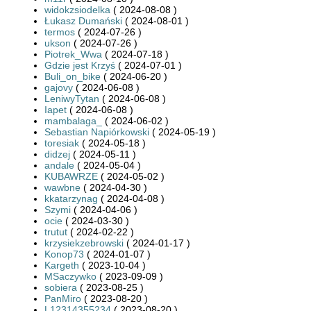
widokzsiodelka
( 2024-08-08 )
Łukasz Dumański
( 2024-08-01 )
termos
( 2024-07-26 )
ukson
( 2024-07-26 )
Piotrek_Wwa
( 2024-07-18 )
Gdzie jest Krzyś
( 2024-07-01 )
Buli_on_bike
( 2024-06-20 )
gajovy
( 2024-06-08 )
LeniwyTytan
( 2024-06-08 )
Iapet
( 2024-06-08 )
mambalaga_
( 2024-06-02 )
Sebastian Napiórkowski
( 2024-05-19 )
toresiak
( 2024-05-18 )
didzej
( 2024-05-11 )
andale
( 2024-05-04 )
KUBAWRZE
( 2024-05-02 )
wawbne
( 2024-04-30 )
kkatarzynag
( 2024-04-08 )
Szymi
( 2024-04-06 )
ocie
( 2024-03-30 )
trutut
( 2024-02-22 )
krzysiekzebrowski
( 2024-01-17 )
Konop73
( 2024-01-07 )
Kargeth
( 2023-10-04 )
MSaczywko
( 2023-09-09 )
sobiera
( 2023-08-25 )
PanMiro
( 2023-08-20 )
L12314355234
( 2023-08-20 )