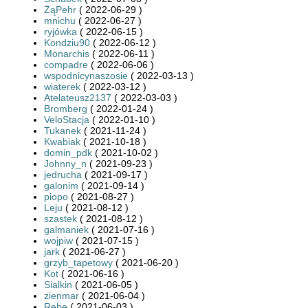
ŻąPehr
( 2022-06-29 )
mnichu
( 2022-06-27 )
ryjówka
( 2022-06-15 )
Kondziu90
( 2022-06-12 )
Monarchis
( 2022-06-11 )
compadre
( 2022-06-06 )
wspodnicynaszosie
( 2022-03-13 )
wiaterek
( 2022-03-12 )
Atelateusz2137
( 2022-03-03 )
Bromberg
( 2022-01-24 )
VeloStacja
( 2022-01-10 )
Tukanek
( 2021-11-24 )
Kwabiak
( 2021-10-18 )
domin_pdk
( 2021-10-02 )
Johnny_n
( 2021-09-23 )
jedrucha
( 2021-09-17 )
galonim
( 2021-09-14 )
piopo
( 2021-08-27 )
Leju
( 2021-08-12 )
szastek
( 2021-08-12 )
galmaniek
( 2021-07-16 )
wojpiw
( 2021-07-15 )
jark
( 2021-06-27 )
grzyb_tapetowy
( 2021-06-20 )
Kot
( 2021-06-16 )
Sialkin
( 2021-06-05 )
zienmar
( 2021-06-04 )
Rebe
( 2021-06-03 )