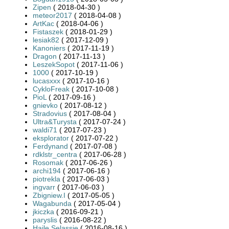
Zipen
( 2018-04-30 )
meteor2017
( 2018-04-08 )
ArtKac
( 2018-04-06 )
Fistaszek
( 2018-01-29 )
lesiak82
( 2017-12-09 )
Kanoniers
( 2017-11-19 )
Dragon
( 2017-11-13 )
LeszekSopot
( 2017-11-06 )
1000
( 2017-10-19 )
lucasxxx
( 2017-10-16 )
CykloFreak
( 2017-10-08 )
PioL
( 2017-09-16 )
gnievko
( 2017-08-12 )
Stradovius
( 2017-08-04 )
Ultra&Turysta
( 2017-07-24 )
waldi71
( 2017-07-23 )
eksplorator
( 2017-07-22 )
Ferdynand
( 2017-07-08 )
rdklstr_centra
( 2017-06-28 )
Rosomak
( 2017-06-26 )
archi194
( 2017-06-16 )
piotrekla
( 2017-06-03 )
ingvarr
( 2017-06-03 )
Zbigniew.I
( 2017-05-05 )
Wagabunda
( 2017-05-04 )
jkiczka
( 2016-09-21 )
paryslis
( 2016-08-22 )
Hajle Selassie
( 2016-08-16 )