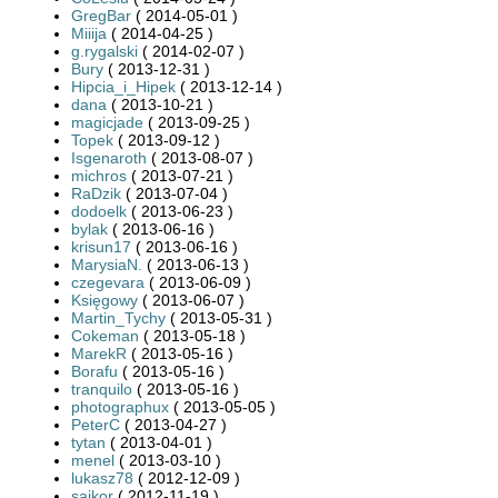
GregBar
( 2014-05-01 )
Miiija
( 2014-04-25 )
g.rygalski
( 2014-02-07 )
Bury
( 2013-12-31 )
Hipcia_i_Hipek
( 2013-12-14 )
dana
( 2013-10-21 )
magicjade
( 2013-09-25 )
Topek
( 2013-09-12 )
Isgenaroth
( 2013-08-07 )
michros
( 2013-07-21 )
RaDzik
( 2013-07-04 )
dodoelk
( 2013-06-23 )
bylak
( 2013-06-16 )
krisun17
( 2013-06-16 )
MarysiaN.
( 2013-06-13 )
czegevara
( 2013-06-09 )
Księgowy
( 2013-06-07 )
Martin_Tychy
( 2013-05-31 )
Cokeman
( 2013-05-18 )
MarekR
( 2013-05-16 )
Borafu
( 2013-05-16 )
tranquilo
( 2013-05-16 )
photographux
( 2013-05-05 )
PeterC
( 2013-04-27 )
tytan
( 2013-04-01 )
menel
( 2013-03-10 )
lukasz78
( 2012-12-09 )
sajkor
( 2012-11-19 )