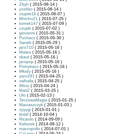
Zbyh
( 2015-08-14 )
yoshko
( 2015-08-14 )
ciupek16
( 2015-08-07 )
Mnichu21
( 2015-07-25 )
tomek147
( 2015-07-09 )
czupki
( 2015-07-02 )
giovanni
( 2015-05-31 )
Puchacz
( 2015-05-30 )
Saneb
( 2015-05-29 )
jaro710
( 2015-05-16 )
Mateo
( 2015-05-16 )
skaut
( 2015-05-16 )
jaropop
( 2015-05-16 )
Pomykacz
( 2015-05-16 )
Młody
( 2015-05-16 )
yaro291
( 2015-04-25 )
valhalla
( 2015-04-25 )
Wiciu
( 2015-04-24 )
MatiZ
( 2015-03-25 )
Ufo
( 2015-02-13 )
TeczowaMagia
( 2015-01-25 )
Maciaszczyk
( 2015-01-03 )
zyyygi
( 2015-01-01 )
ttolaf
( 2014-10-04 )
Ricardo
( 2014-09-09 )
Kaliszek
( 2014-08-12 )
marcopollo
( 2014-07-01 )
CoLesiu
( 2014-05-24 )