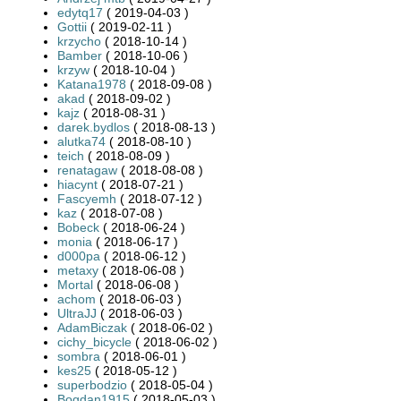
edytq17
( 2019-04-03 )
Gottii
( 2019-02-11 )
krzycho
( 2018-10-14 )
Bamber
( 2018-10-06 )
krzyw
( 2018-10-04 )
Katana1978
( 2018-09-08 )
akad
( 2018-09-02 )
kajz
( 2018-08-31 )
darek.bydlos
( 2018-08-13 )
alutka74
( 2018-08-10 )
teich
( 2018-08-09 )
renatagaw
( 2018-08-08 )
hiacynt
( 2018-07-21 )
Fascyemh
( 2018-07-12 )
kaz
( 2018-07-08 )
Bobeck
( 2018-06-24 )
monia
( 2018-06-17 )
d000pa
( 2018-06-12 )
metaxy
( 2018-06-08 )
Mortal
( 2018-06-08 )
achom
( 2018-06-03 )
UltraJJ
( 2018-06-03 )
AdamBiczak
( 2018-06-02 )
cichy_bicycle
( 2018-06-02 )
sombra
( 2018-06-01 )
kes25
( 2018-05-12 )
superbodzio
( 2018-05-04 )
Bogdan1915
( 2018-05-03 )