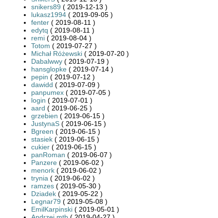
snikers89
( 2019-12-13 )
lukasz1994
( 2019-09-05 )
fenter
( 2019-08-11 )
edytq
( 2019-08-11 )
remi
( 2019-08-04 )
Totom
( 2019-07-27 )
Michał Różewski
( 2019-07-20 )
Dabalwwy
( 2019-07-19 )
hansglopke
( 2019-07-14 )
pepin
( 2019-07-12 )
dawidd
( 2019-07-09 )
panpumex
( 2019-07-05 )
login
( 2019-07-01 )
aard
( 2019-06-25 )
grzebien
( 2019-06-15 )
JustynaS
( 2019-06-15 )
Bgreen
( 2019-06-15 )
stasiek
( 2019-06-15 )
cukier
( 2019-06-15 )
panRoman
( 2019-06-07 )
Panzere
( 2019-06-02 )
menork
( 2019-06-02 )
trynia
( 2019-06-02 )
ramzes
( 2019-05-30 )
Dziadek
( 2019-05-22 )
Legnar79
( 2019-05-08 )
EmilKarpinski
( 2019-05-01 )
Andrzej mtb
( 2019-04-27 )