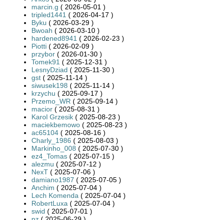
marcin.g
( 2026-05-01 )
tripled1441
( 2026-04-17 )
Byku
( 2026-03-29 )
Bwoah
( 2026-03-10 )
hardened8941
( 2026-02-23 )
Piotti
( 2026-02-09 )
przybor
( 2026-01-30 )
Tomek91
( 2025-12-31 )
LesnyDziad
( 2025-11-30 )
gst
( 2025-11-14 )
siwusek198
( 2025-11-14 )
krzychu
( 2025-09-17 )
Przemo_WR
( 2025-09-14 )
macior
( 2025-08-31 )
Karol Grzesik
( 2025-08-23 )
maciekbemowo
( 2025-08-23 )
ac65104
( 2025-08-16 )
Charly_1986
( 2025-08-03 )
Markinho_008
( 2025-07-30 )
ez4_Tomas
( 2025-07-15 )
alezmu
( 2025-07-12 )
NexT
( 2025-07-06 )
damiano1987
( 2025-07-05 )
Anchim
( 2025-07-04 )
Lech Komenda
( 2025-07-04 )
RobertLuxa
( 2025-07-04 )
swid
( 2025-07-01 )
pz
( 2025-06-29 )