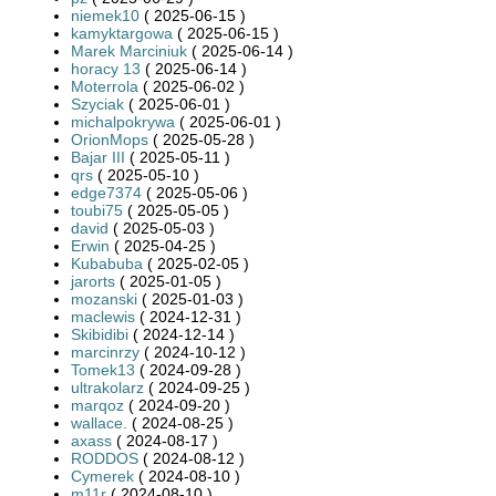
niemek10
( 2025-06-15 )
kamyktargowa
( 2025-06-15 )
Marek Marciniuk
( 2025-06-14 )
horacy 13
( 2025-06-14 )
Moterrola
( 2025-06-02 )
Szyciak
( 2025-06-01 )
michalpokrywa
( 2025-06-01 )
OrionMops
( 2025-05-28 )
Bajar III
( 2025-05-11 )
qrs
( 2025-05-10 )
edge7374
( 2025-05-06 )
toubi75
( 2025-05-05 )
david
( 2025-05-03 )
Erwin
( 2025-04-25 )
Kubabuba
( 2025-02-05 )
jarorts
( 2025-01-05 )
mozanski
( 2025-01-03 )
maclewis
( 2024-12-31 )
Skibidibi
( 2024-12-14 )
marcinrzy
( 2024-10-12 )
Tomek13
( 2024-09-28 )
ultrakolarz
( 2024-09-25 )
marqoz
( 2024-09-20 )
wallace.
( 2024-08-25 )
axass
( 2024-08-17 )
RODDOS
( 2024-08-12 )
Cymerek
( 2024-08-10 )
m11r
( 2024-08-10 )