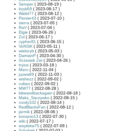
Semper
( 2023-08-19 )
bzyk69
( 2023-08-17 )
Wafel77
( 2023-08-12 )
Pionier43
( 2023-07-10 )
sierra
( 2023-07-05 )
RaV
( 2023-07-04 )
Elgie
( 2023-06-26 )
Zol
( 2023-06-17 )
cypher81
( 2023-06-15 )
VoNSiK
( 2023-05-11 )
wieloryb
( 2023-05-03 )
DamianP
( 2023-04-30 )
Grzesiek Zet
( 2023-04-26 )
tryice
( 2023-03-18 )
Maro
( 2022-11-04 )
juzew69
( 2022-11-03 )
wishezz
( 2022-09-02 )
cubeo
( 2022-09-02 )
MW77
( 2022-08-28 )
bikeandbackagain
( 2022-08-18 )
Maks_Saczywko
( 2022-08-15 )
roody102
( 2022-08-14 )
RedBlacksFan
( 2022-08-12 )
jarmik
( 2022-08-06 )
tomanio13
( 2022-07-30 )
wiki
( 2022-07-17 )
woytekw75
( 2022-07-09 )
Schabek
( 2022-07-03 )