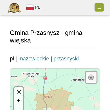
☰
PL
Gmina Przasnysz - gmina
wiejska
pl |
mazowieckie
|
przasnyski
+
-