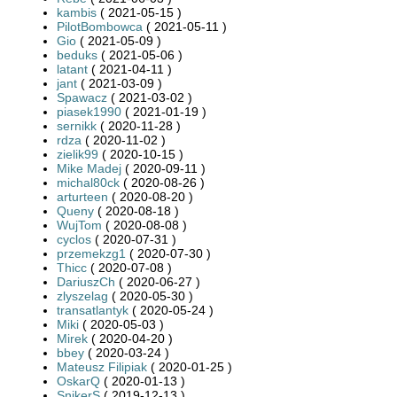
kambis
( 2021-05-15 )
PilotBombowca
( 2021-05-11 )
Gio
( 2021-05-09 )
beduks
( 2021-05-06 )
latant
( 2021-04-11 )
jant
( 2021-03-09 )
Spawacz
( 2021-03-02 )
piasek1990
( 2021-01-19 )
sernikk
( 2020-11-28 )
rdza
( 2020-11-02 )
zielik99
( 2020-10-15 )
Mike Madej
( 2020-09-11 )
michal80ck
( 2020-08-26 )
arturteen
( 2020-08-20 )
Queny
( 2020-08-18 )
WujTom
( 2020-08-08 )
cyclos
( 2020-07-31 )
przemekzg1
( 2020-07-30 )
Thicc
( 2020-07-08 )
DariuszCh
( 2020-06-27 )
zlyszelag
( 2020-05-30 )
transatlantyk
( 2020-05-24 )
Miki
( 2020-05-03 )
Mirek
( 2020-04-20 )
bbey
( 2020-03-24 )
Mateusz Filipiak
( 2020-01-25 )
OskarQ
( 2020-01-13 )
SnikerS
( 2019-12-13 )