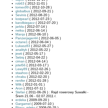
rob63
( 2012-11-01 )
tomex99
( 2012-10-28 )
globalbus
( 2012-09-21 )
Sevinis
( 2012-08-20 )
lostpearl
( 2012-07-23 )
karolbiegacz
( 2012-07-20 )
jarbla
( 2012-07-14 )
netka
( 2012-06-14 )
Marqs
( 2012-06-10 )
Panzerjager44
( 2012-06-05 )
octane1
( 2012-06-04 )
Łukasz83
( 2012-05-27 )
analityk
( 2012-05-22 )
jewti
( 2012-05-17 )
Sebiq
( 2012-04-22 )
ciman
( 2012-04-14 )
jotel56
( 2012-03-17 )
Lewy89
( 2012-02-26 )
staahoo
( 2012-02-20 )
chrabu
( 2012-02-20 )
renifer
( 2012-01-28 )
Wilk
( 2012-01-01 )
Aron
( 2011-07-11 )
Stefan
( 2011-06-26 ) : Rajd rowerowy Suwałki -
Śrem 21.06 - 02.07.2011 r.
erdeka
( 2009-09-20 )
Gargamel
( 2009-07-10 )
Pijący_mleko
( 2008-05-25 )