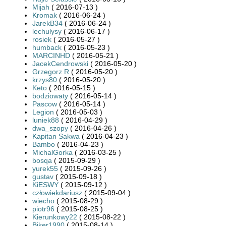
Mijah
( 2016-07-13 )
Kromak
( 2016-06-24 )
JarekB34
( 2016-06-24 )
lechulysy
( 2016-06-17 )
rosiek
( 2016-05-27 )
humback
( 2016-05-23 )
MARCINHD
( 2016-05-21 )
JacekCendrowski
( 2016-05-20 )
Grzegorz R
( 2016-05-20 )
krzys80
( 2016-05-20 )
Keto
( 2016-05-15 )
bodziowaty
( 2016-05-14 )
Pascow
( 2016-05-14 )
Legion
( 2016-05-03 )
luniek88
( 2016-04-29 )
dwa_szopy
( 2016-04-26 )
Kapitan Sakwa
( 2016-04-23 )
Bambo
( 2016-04-23 )
MichalGorka
( 2016-03-25 )
bosqa
( 2015-09-29 )
yurek55
( 2015-09-26 )
gustav
( 2015-09-18 )
KiESWY
( 2015-09-12 )
człowiekdariusz
( 2015-09-04 )
wiecho
( 2015-08-29 )
piotr96
( 2015-08-25 )
Kierunkowy22
( 2015-08-22 )
Biker1990
( 2015-08-14 )