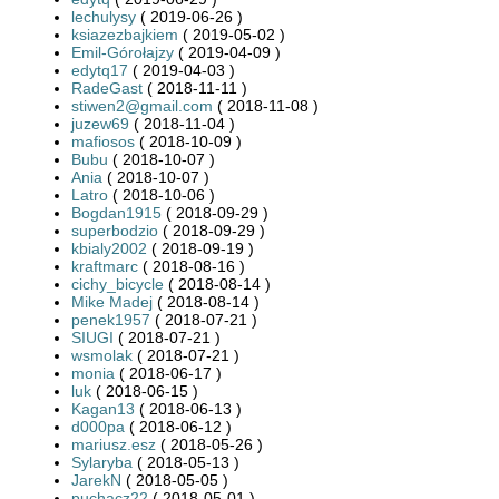
lechulysy
( 2019-06-26 )
ksiazezbajkiem
( 2019-05-02 )
Emil-Górołajzy
( 2019-04-09 )
edytq17
( 2019-04-03 )
RadeGast
( 2018-11-11 )
stiwen2@gmail.com
( 2018-11-08 )
juzew69
( 2018-11-04 )
mafiosos
( 2018-10-09 )
Bubu
( 2018-10-07 )
Ania
( 2018-10-07 )
Latro
( 2018-10-06 )
Bogdan1915
( 2018-09-29 )
superbodzio
( 2018-09-29 )
kbialy2002
( 2018-09-19 )
kraftmarc
( 2018-08-16 )
cichy_bicycle
( 2018-08-14 )
Mike Madej
( 2018-08-14 )
penek1957
( 2018-07-21 )
SIUGI
( 2018-07-21 )
wsmolak
( 2018-07-21 )
monia
( 2018-06-17 )
luk
( 2018-06-15 )
Kagan13
( 2018-06-13 )
d000pa
( 2018-06-12 )
mariusz.esz
( 2018-05-26 )
Sylaryba
( 2018-05-13 )
JarekN
( 2018-05-05 )
puchacz22
( 2018-05-01 )