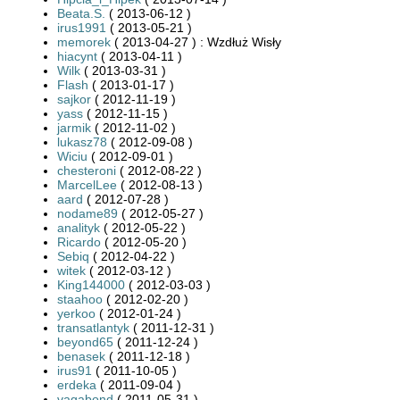
Beata.S.
( 2013-06-12 )
irus1991
( 2013-05-21 )
memorek
( 2013-04-27 ) : Wzdłuż Wisły
hiacynt
( 2013-04-11 )
Wilk
( 2013-03-31 )
Flash
( 2013-01-17 )
sajkor
( 2012-11-19 )
yass
( 2012-11-15 )
jarmik
( 2012-11-02 )
lukasz78
( 2012-09-08 )
Wiciu
( 2012-09-01 )
chesteroni
( 2012-08-22 )
MarcelLee
( 2012-08-13 )
aard
( 2012-07-28 )
nodame89
( 2012-05-27 )
analityk
( 2012-05-22 )
Ricardo
( 2012-05-20 )
Sebiq
( 2012-04-22 )
witek
( 2012-03-12 )
King144000
( 2012-03-03 )
staahoo
( 2012-02-20 )
yerkoo
( 2012-01-24 )
transatlantyk
( 2011-12-31 )
beyond65
( 2011-12-24 )
benasek
( 2011-12-18 )
irus91
( 2011-10-05 )
erdeka
( 2011-09-04 )
vagabond
( 2011-05-31 )