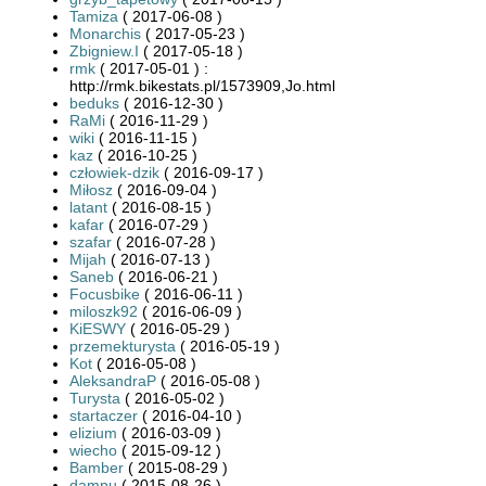
Tamiza
( 2017-06-08 )
Monarchis
( 2017-05-23 )
Zbigniew.I
( 2017-05-18 )
rmk
( 2017-05-01 ) :
http://rmk.bikestats.pl/1573909,Jo.html
beduks
( 2016-12-30 )
RaMi
( 2016-11-29 )
wiki
( 2016-11-15 )
kaz
( 2016-10-25 )
człowiek-dzik
( 2016-09-17 )
Miłosz
( 2016-09-04 )
latant
( 2016-08-15 )
kafar
( 2016-07-29 )
szafar
( 2016-07-28 )
Mijah
( 2016-07-13 )
Saneb
( 2016-06-21 )
Focusbike
( 2016-06-11 )
miloszk92
( 2016-06-09 )
KiESWY
( 2016-05-29 )
przemekturysta
( 2016-05-19 )
Kot
( 2016-05-08 )
AleksandraP
( 2016-05-08 )
Turysta
( 2016-05-02 )
startaczer
( 2016-04-10 )
elizium
( 2016-03-09 )
wiecho
( 2015-09-12 )
Bamber
( 2015-08-29 )
dampu
( 2015-08-26 )