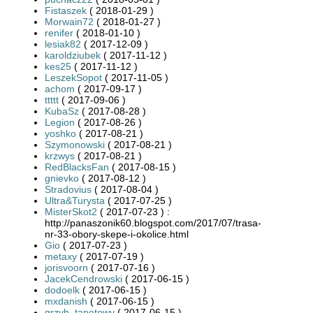
Fistaszek
( 2018-01-29 )
Morwain72
( 2018-01-27 )
renifer
( 2018-01-10 )
lesiak82
( 2017-12-09 )
karoldziubek
( 2017-11-12 )
kes25
( 2017-11-12 )
LeszekSopot
( 2017-11-05 )
achom
( 2017-09-17 )
ttttt
( 2017-09-06 )
KubaSz
( 2017-08-28 )
Legion
( 2017-08-26 )
yoshko
( 2017-08-21 )
Szymonowski
( 2017-08-21 )
krzwys
( 2017-08-21 )
RedBlacksFan
( 2017-08-15 )
gnievko
( 2017-08-12 )
Stradovius
( 2017-08-04 )
Ultra&Turysta
( 2017-07-25 )
MisterSkot2
( 2017-07-23 ) :
http://panaszonik60.blogspot.com/2017/07/trasa-
nr-33-obory-skepe-i-okolice.html
Gio
( 2017-07-23 )
metaxy
( 2017-07-19 )
jorisvoorn
( 2017-07-16 )
JacekCendrowski
( 2017-06-15 )
dodoelk
( 2017-06-15 )
mxdanish
( 2017-06-15 )
grzyb_tapetowy
( 2017-06-15 )