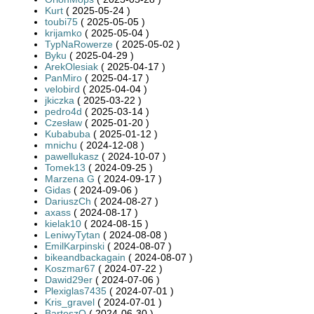
Kurt
( 2025-05-24 )
toubi75
( 2025-05-05 )
krijamko
( 2025-05-04 )
TypNaRowerze
( 2025-05-02 )
Byku
( 2025-04-29 )
ArekOlesiak
( 2025-04-17 )
PanMiro
( 2025-04-17 )
velobird
( 2025-04-04 )
jkiczka
( 2025-03-22 )
pedro4d
( 2025-03-14 )
Czesław
( 2025-01-20 )
Kubabuba
( 2025-01-12 )
mnichu
( 2024-12-08 )
pawellukasz
( 2024-10-07 )
Tomek13
( 2024-09-25 )
Marzena G
( 2024-09-17 )
Gidas
( 2024-09-06 )
DariuszCh
( 2024-08-27 )
axass
( 2024-08-17 )
kielak10
( 2024-08-15 )
LeniwyTytan
( 2024-08-08 )
EmilKarpinski
( 2024-08-07 )
bikeandbackagain
( 2024-08-07 )
Koszmar67
( 2024-07-22 )
Dawid29er
( 2024-07-06 )
Plexiglas7435
( 2024-07-01 )
Kris_gravel
( 2024-07-01 )
BartoszO
( 2024-06-30 )