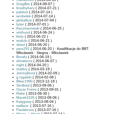
GregBar
( 2014-08-07 )
brudnyhary
( 2014-07-21 )
pabloxt
( 2014-07-14 )
wrobelek
( 2014-07-14 )
globalbus
( 2014-07-04 )
tytan
( 2014-07-01 )
Kaczmarowski
( 2014-06-25 )
vinthund
( 2014-06-24 )
Keto
( 2014-06-22 )
wojtulu
( 2014-06-21 )
skaut
( 2014-06-20 )
yaro291
( 2014-06-20 ) : Kwalifikacje do BBT:
Włocławek - Stegna - Włocławek
Borafu
( 2014-06-19 )
elmateros
( 2014-06-07 )
night
( 2014-04-20 )
matbry
( 2014-03-19 )
JimmyBond
( 2014-02-09 )
g.rygalski
( 2014-02-08 )
Biker1990
( 2013-12-18 )
Sindbad
( 2013-09-06 )
Oscar Freire
( 2013-09-01 )
Rebe
( 2013-08-30 )
Marek3105
( 2013-08-06 )
Księgowy
( 2013-08-04 )
wallace.
( 2013-07-16 )
Paulakross
( 2013-07-16 )
Hipcia_i_Hipek
( 2013-07-14 )