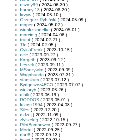
uszaty99
( 2024-06-30 )
horacy 13
( 2024-06-20 )
krzyw
( 2024-06-10 )
Grzegorz Rybiński
( 2024-05-09 )
maper
( 2024-05-02 )
widokzsiodelka
( 2024-05-01 )
marcin.g
( 2024-04-06 )
trutut
( 2024-02-21 )
Tfc
( 2024-02-05 )
CykloFreak
( 2023-10-15 )
ocie
( 2023-09-27 )
Kargeth
( 2023-09-12 )
Leszek
( 2023-09-11 )
MSaczywko
( 2023-09-09 )
Wagabunda
( 2023-07-31 )
stanskum
( 2023-07-12 )
Bydgoszcz4ECO
( 2023-07-07 )
wieloryb
( 2023-06-26 )
albik
( 2023-06-19 )
RODDOS
( 2023-05-01 )
lukasz1994
( 2023-04-08 )
Siles
( 2022-12-20 )
didzej
( 2022-11-09 )
zlyszelag
( 2022-10-15 )
PilotBombowca
( 2022-09-27 )
Mortal
( 2022-09-25 )
dart8
( 2022-09-13 )
jassa
( 2022-09-07 )