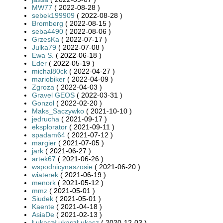
MW77
( 2022-08-28 )
sebek199909
( 2022-08-28 )
Bromberg
( 2022-08-15 )
seba4490
( 2022-08-06 )
GrzesKa
( 2022-07-17 )
Julka79
( 2022-07-08 )
Ewa S.
( 2022-06-18 )
Eder
( 2022-05-19 )
michal80ck
( 2022-04-27 )
mariobiker
( 2022-04-09 )
Zgroza
( 2022-04-03 )
Gravel GEOS
( 2022-03-31 )
Gonzol
( 2022-02-20 )
Maks_Saczywko
( 2021-10-10 )
jedrucha
( 2021-09-17 )
eksplorator
( 2021-09-11 )
spadam64
( 2021-07-12 )
margier
( 2021-07-05 )
jark
( 2021-06-27 )
artek67
( 2021-06-26 )
wspodnicynaszosie
( 2021-06-20 )
wiaterek
( 2021-06-19 )
menork
( 2021-05-12 )
mmz
( 2021-05-01 )
Siudek
( 2021-05-01 )
Kaente
( 2021-04-18 )
AsiaDe
( 2021-02-13 )
ŁukaszŁukaszŁukasz
( 2020-12-03 )