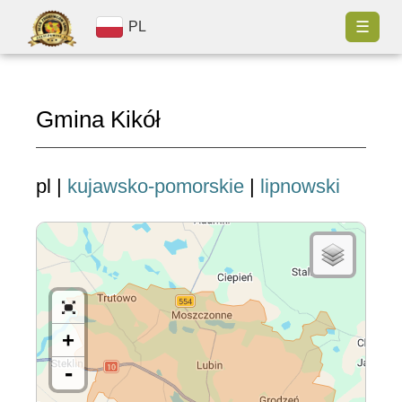
☰
PL
Gmina Kikół
pl |
kujawsko-pomorskie
|
lipnowski
+
-