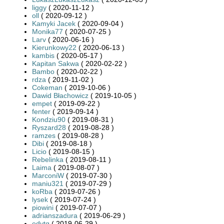
liggy
( 2020-11-12 )
oll
( 2020-09-12 )
Kamyki Jacek
( 2020-09-04 )
Monika77
( 2020-07-25 )
Larv
( 2020-06-16 )
Kierunkowy22
( 2020-06-13 )
kambis
( 2020-05-17 )
Kapitan Sakwa
( 2020-02-22 )
Bambo
( 2020-02-22 )
rdza
( 2019-11-02 )
Cokeman
( 2019-10-06 )
Dawid Błachowicz
( 2019-10-05 )
empet
( 2019-09-22 )
fenter
( 2019-09-14 )
Kondziu90
( 2019-08-31 )
Ryszard28
( 2019-08-28 )
ramzes
( 2019-08-28 )
Dibi
( 2019-08-18 )
Licio
( 2019-08-15 )
Rebelinka
( 2019-08-11 )
Laima
( 2019-08-07 )
MarconiW
( 2019-07-30 )
maniu321
( 2019-07-29 )
koRba
( 2019-07-26 )
lysek
( 2019-07-24 )
piowini
( 2019-07-07 )
adrianszadura
( 2019-06-29 )
edytq
( 2019-06-29 )