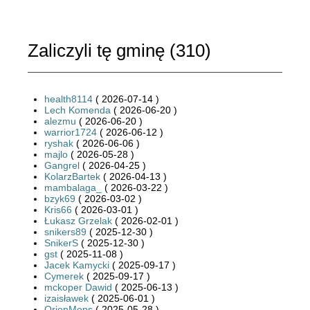
Zaliczyli tę gminę (
310
)
health8114
( 2026-07-14 )
Lech Komenda
( 2026-06-20 )
alezmu
( 2026-06-20 )
warrior1724
( 2026-06-12 )
ryshak
( 2026-06-06 )
majlo
( 2026-05-28 )
Gangrel
( 2026-04-25 )
KolarzBartek
( 2026-04-13 )
mambalaga_
( 2026-03-22 )
bzyk69
( 2026-03-02 )
Kris66
( 2026-03-01 )
Łukasz Grzelak
( 2026-02-01 )
snikers89
( 2025-12-30 )
SnikerS
( 2025-12-30 )
gst
( 2025-11-08 )
Jacek Kamycki
( 2025-09-17 )
Cymerek
( 2025-09-17 )
mckoper Dawid
( 2025-06-13 )
izaisławek
( 2025-06-01 )
OrionMops
( 2025-05-28 )