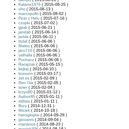
Katana1978
( 2015-08-25 )
oho
( 2015-08-13 )
marcopollo
( 2015-08-02 )
Pirat z Helu
( 2015-07-16 )
czupki
( 2015-07-02 )
gpak
( 2015-06-21 )
jandab
( 2015-06-14 )
jarbla
( 2015-06-11 )
ttolaf
( 2015-06-06 )
Mateo
( 2015-06-06 )
jaro710
( 2015-06-06 )
valhalla
( 2015-06-06 )
Puchacz
( 2015-06-06 )
Raciężak
( 2015-05-15 )
kejkej
( 2015-04-10 )
krexunn
( 2015-03-17 )
zet.es
( 2015-02-09 )
Ren Gla
( 2015-02-05 )
soier
( 2015-02-04 )
krzys80
( 2015-01-12 )
Author85
( 2015-01-11 )
sldtwa
( 2015-01-11 )
Bury
( 2014-12-31 )
Miciek
( 2014-10-18 )
hansglopke
( 2014-09-29 )
giovanni
( 2014-09-04 )
marianos
( 2014-08-23 )
maciek306
( 2014-08-18 )