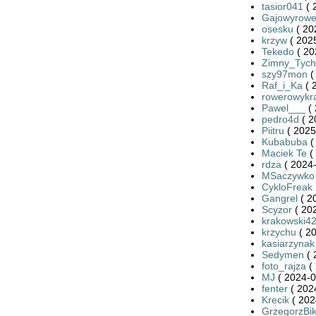
tasior041
( 
Gajowyrowe
osesku
( 20
krzyw
( 2025
Tekedo
( 20
Zimny_Tych
szy97mon
(
Raf_i_Ka
( 
rowerowykra
Pawel___
( 
pedro4d
( 2
Piitru
( 2025
Kubabuba
(
Maciek Te
(
rdza
( 2024-
MSaczywko
CykloFreak
Gangrel
( 2
Scyzor
( 20
krakowski4
krzychu
( 20
kasiarzynak
Sedymen
( 
foto_rajza
( 
MJ
( 2024-0
fenter
( 202
Krecik
( 202
GrzegorzBi