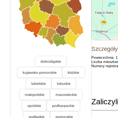
Szczegóły
Powierzchnia: 
dolnośląskie
Liczba mieszka
Numery rejestra
kujawsko-pomorskie
łódzkie
lubelskie
lubuskie
małopolskie
mazowieckie
Zaliczyl
opolskie
podkarpackie
podlaskie
pomorskie