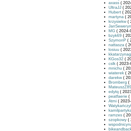
axass
( 202
UltraJJ
( 20
Hubert
( 20
martyna
( 2
krzysiekw
( 
JanSewery
MG
( 2024-
bzyk69
( 20
SzymonP
( 
nattasza
( 2
losiuu
( 202
kkatarzynag
KGos32
( 2
cslk
( 2023-
mnichu
( 20
wiaterek
( 2
darekw
( 20
Bromberg
( 
MateuszZ8
edytq
( 2023
peatfaerie
(
Atmi
( 2023-
Watykańczy
kamilpartyk
ramzes
( 20
szopkowy
( 
wspodnicyn
bikeandbac