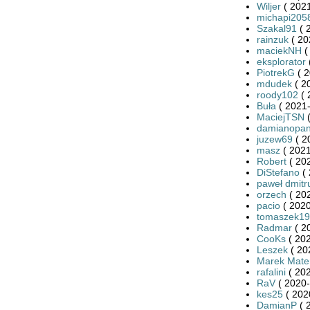
Wiljer
( 2021
michapi205
Szakal91
( 
rainzuk
( 20
maciekNH
(
eksplorator
PiotrekG
( 
mdudek
( 2
roody102
( 
Buła
( 2021-
MaciejTSN
(
damianopan
juzew69
( 2
masz
( 2021
Robert
( 20
DiStefano
( 
paweł dmitr
orzech
( 20
pacio
( 2020
tomaszek19
Radmar
( 2
CooKs
( 202
Leszek
( 20
Marek Mate
rafalini
( 202
RaV
( 2020-
kes25
( 202
DamianP
( 