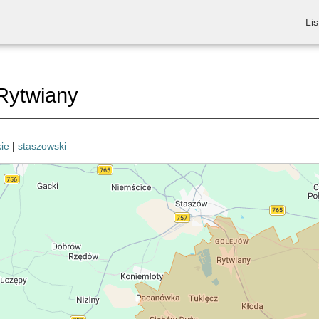
Lis
Rytwiany
ie
|
staszowski