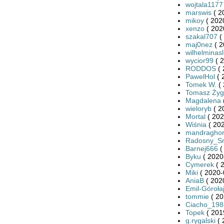
wojtala1177
marswis
( 2
mikoy
( 202
xenzo
( 202
szakal707
(
maj0nez
( 2
wilhelminas
wycior99
( 2
RODDOS
( 
PawelHol
( 
Tomek W.
( 
Tomasz Żyg
Magdalena
wieloryb
( 2
Mortal
( 202
Wiśnia
( 202
mandragho
Radosny_S
Barnej666
(
Byku
( 2020
Cymerek
( 
Miki
( 2020-
AniaB
( 202
Emil-Góroła
tommie
( 20
Ciacho_198
Topek
( 201
g.rygalski
( 