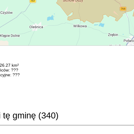
126.27 km²
ńców: ???
cyjne: ???
i tę gminę (
340
)