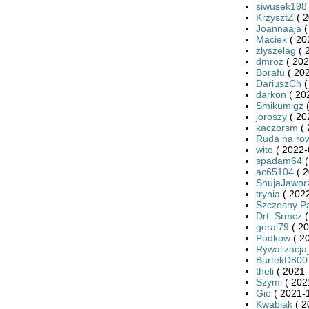
siwusek198
KrzysztZ
( 2
Joannaaja
(
Maciek
( 20
zlyszelag
( 
dmroz
( 202
Borafu
( 202
DariuszCh
(
darkon
( 20
Smikumigz
(
joroszy
( 20
kaczorsm
( 
Ruda na ro
wito
( 2022-
spadam64
(
ac65104
( 2
SnujaJawor
trynia
( 2022
Szczesny P
Drt_Srmcz
(
goral79
( 20
Podkow
( 2
Rywalizacj
BartekD800
theli
( 2021-
Szymi
( 202
Gio
( 2021-1
Kwabiak
( 2