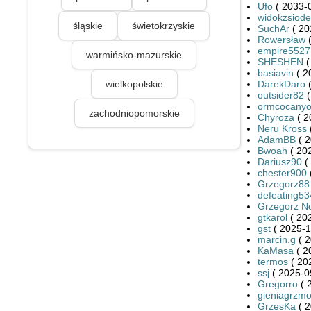
Ufo
( 2033-0
widokzsiode
śląskie
świetokrzyskie
SuchAr
( 20
Rowersław
(
empire5527
warmińsko-mazurskie
SHESHEN
(
basiavin
( 2
wielkopolskie
DarekDaro
(
outsider82
(
ormcocany
zachodniopomorskie
Chyroza
( 2
Neru Kross
AdamBB
( 2
Bwoah
( 20
Dariusz90
(
chester900
Grzegorz88
defeating53
Grzegorz N
gtkarol
( 20
gst
( 2025-1
marcin.g
( 2
KaMasa
( 2
termos
( 20
ssj
( 2025-0
Gregorro
( 
gieniagrzmo
GrzesKa
( 2