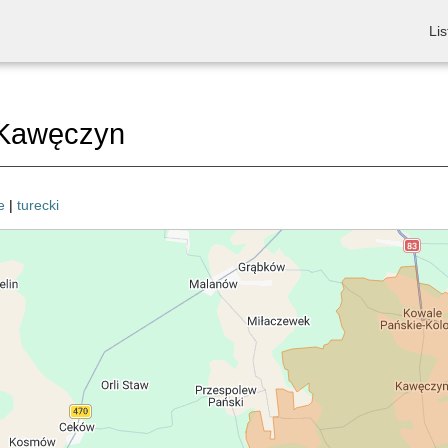
Lis
Kawęczyn
e
|
turecki