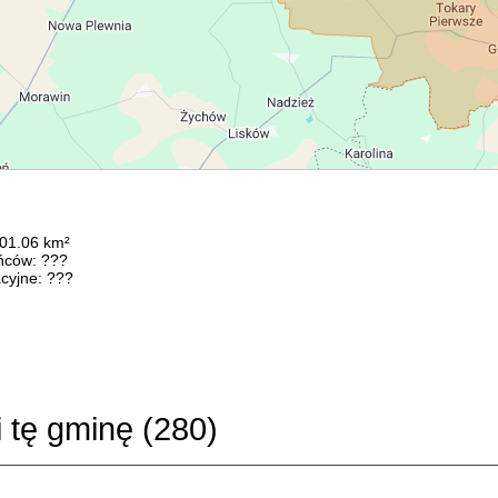
101.06 km²
ńców: ???
cyjne: ???
i tę gminę (
280
)