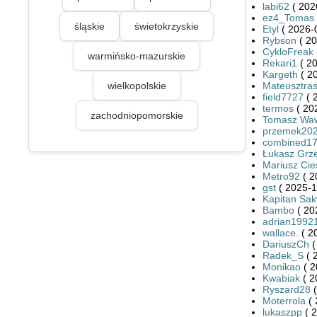
labi62
( 202
ez4_Tomas
śląskie
świetokrzyskie
Etyl
( 2026-
Rybson
( 20
CykloFreak
warmińsko-mazurskie
Rekari1
( 20
Kargeth
( 2
wielkopolskie
Mateusztra
field7727
( 
termos
( 20
zachodniopomorskie
Tomasz Waw
przemek20
combined1
Łukasz Grze
Mariusz Cies
Metro92
( 2
gst
( 2025-1
Kapitan Sa
Bambo
( 20
adrian1992
wallace.
( 2
DariuszCh
(
Radek_S
( 
Monikao
( 2
Kwabiak
( 2
Ryszard28
(
Moterrola
( 
lukaszpp
( 2