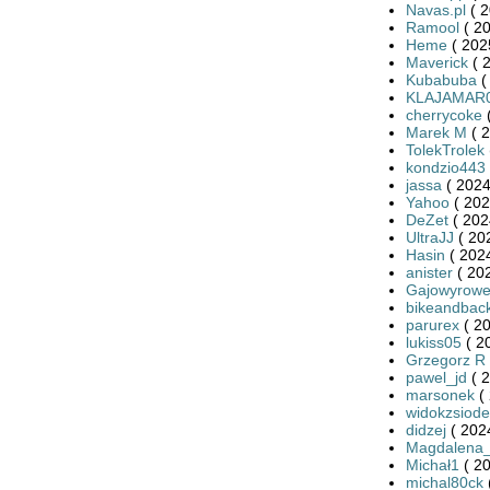
Navas.pl
( 2
Ramool
( 20
Heme
( 202
Maverick
( 
Kubabuba
(
KLAJAMAR
cherrycoke
(
Marek M
( 2
TolekTrolek
kondzio443
jassa
( 2024
Yahoo
( 202
DeZet
( 202
UltraJJ
( 20
Hasin
( 2024
anister
( 20
Gajowyrowe
bikeandbac
parurex
( 20
lukiss05
( 2
Grzegorz R
pawel_jd
( 2
marsonek
( 
widokzsiode
didzej
( 202
Magdalena
Michał1
( 20
michal80ck