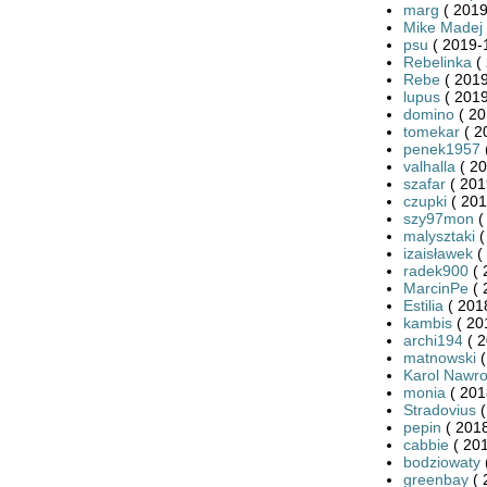
marg
( 2019
Mike Madej
psu
( 2019-
Rebelinka
( 
Rebe
( 2019
lupus
( 2019
domino
( 20
tomekar
( 2
penek1957
valhalla
( 20
szafar
( 201
czupki
( 201
szy97mon
(
malysztaki
(
izaisławek
(
radek900
( 
MarcinPe
( 
Estilia
( 201
kambis
( 20
archi194
( 2
matnowski
(
Karol Nawro
monia
( 201
Stradovius
(
pepin
( 2018
cabbie
( 201
bodziowaty
greenbay
( 