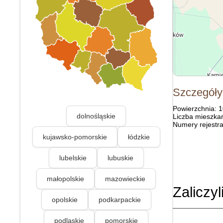
Szczegóły
Powierzchnia: 
dolnośląskie
Liczba mieszka
Numery rejestra
kujawsko-pomorskie
łódzkie
lubelskie
lubuskie
małopolskie
mazowieckie
Zaliczyl
opolskie
podkarpackie
podlaskie
pomorskie