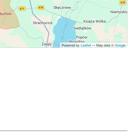
Powered by
Leaflet
— Map data ©
Google