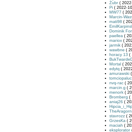
Żubr
( 2022
Pi
( 2022-10
MW77
( 202
Marcin-Was
mati98
( 20
EmilKarpins
Dominik Fo
paellea
( 20
mariox
( 202
jarmik
( 202
wawbne
( 2
horacy 13
( 
BukTwarde
Mortal
( 202
edytq
( 2022
amurawski
(
tomciopaluc
nvq-rac
( 20
marcin.g
( 2
menork
( 20
Bromberg
( 
aniaj26
( 20
Hipcia_i_Hi
TheAragorn
stavrozz
( 2
GrzesKa
( 2
maciah
( 20
eksplorator