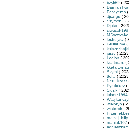
bzyk69
( 20
Damian Iwa
Fascyemh
(
djcargo
( 20
SzymonP
( 
Djoko
( 2023
siwusek198
MSaczywko
lechulysy
( 
Guillaume
(
ksiazezbajk
pirzu
( 2023
Legion
( 20
kraftmarc
( 
kkatarzynag
Szymi
( 202
ttolaf
( 2023
Neru Kross
Pyndalarz
( 
Sidzik
( 202
lukasz1994
Watykańczy
wieloryb
( 2
wiaterek
( 2
PrzemekLe
maciej_bilip
maniak107
(
agnieszkam