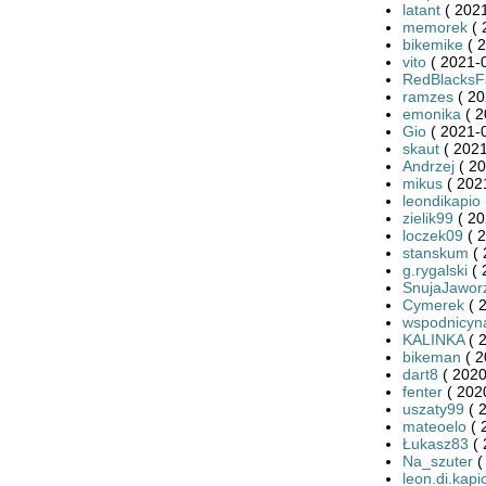
latant
( 2021
memorek
( 
bikemike
( 2
vito
( 2021-0
RedBlacksF
ramzes
( 20
emonika
( 2
Gio
( 2021-0
skaut
( 2021
Andrzej
( 2
mikus
( 202
leondikapio
zielik99
( 20
loczek09
( 2
stanskum
( 
g.rygalski
( 
SnujaJawor
Cymerek
( 
wspodnicyn
KALINKA
( 
bikeman
( 2
dart8
( 2020
fenter
( 202
uszaty99
( 
mateoelo
( 
Łukasz83
( 
Na_szuter
(
leon.di.kapi