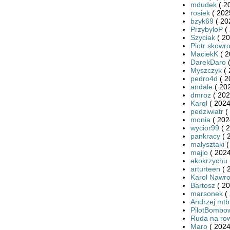
mdudek
( 2
rosiek
( 202
bzyk69
( 20
PrzybyloP
( 
Szyciak
( 20
Piotr skowr
MaciekK
( 2
DarekDaro
(
Myszczyk
( 
pedro4d
( 2
andale
( 202
dmroz
( 202
Karql
( 2024
pedziwiatr
(
monia
( 202
wycior99
( 2
pankracy
( 
malysztaki
(
majlo
( 2024
ekokrzychu
arturteen
( 
Karol Nawro
Bartosz
( 20
marsonek
( 
Andrzej mtb
PilotBombo
Ruda na ro
Maro
( 2024