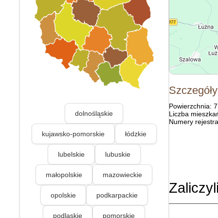
Szczegóły
Powierzchnia: 
dolnośląskie
Liczba mieszka
Numery rejestra
kujawsko-pomorskie
łódzkie
lubelskie
lubuskie
małopolskie
mazowieckie
Zaliczyl
opolskie
podkarpackie
podlaskie
pomorskie