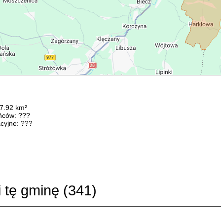
77.92 km²
ńców: ???
cyjne: ???
i tę gminę (
341
)