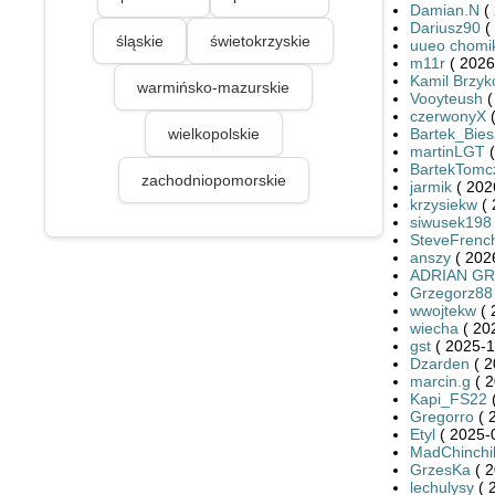
Damian.N
( 
Dariusz90
(
śląskie
świetokrzyskie
uueo chomi
m11r
( 2026
Kamil Brzyk
warmińsko-mazurskie
Vooyteush
(
czerwonyX
(
wielkopolskie
Bartek_Bie
martinLGT
(
BartekTomc
zachodniopomorskie
jarmik
( 202
krzysiekw
( 
siwusek198
SteveFrenc
anszy
( 202
ADRIAN G
Grzegorz88
wwojtekw
( 
wiecha
( 20
gst
( 2025-1
Dzarden
( 2
marcin.g
( 2
Kapi_FS22
(
Gregorro
( 
Etyl
( 2025-
MadChinchil
GrzesKa
( 2
lechulysy
( 