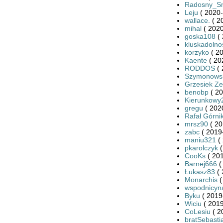
Radosny_S
Leju
( 2020-
wallace.
( 2
mihal
( 2020
goska108
( 
kluskadolno
korzyko
( 20
Kaente
( 20
RODDOS
( 
Szymonows
Grzesiek Ze
benobp
( 20
Kierunkowy
gregu
( 202
Rafał Górni
mrsz90
( 20
zabc
( 2019
maniu321
( 
pkarolczyk
(
CooKs
( 201
Barnej666
(
Łukasz83
( 
Monarchis
(
wspodnicyn
Byku
( 2019
Wiciu
( 2019
CoLesiu
( 2
bratSebasti