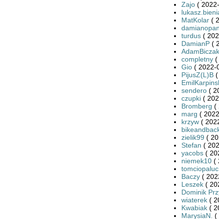
Zajo
( 2022-
lukasz.bieni
MatKolar
( 
damianopan
turdus
( 202
DamianP
( 
AdamBicza
completny
(
Gio
( 2022-0
PijusZ(L)B
(
EmilKarpins
sendero
( 2
czupki
( 202
Bromberg
( 
marg
( 2022
krzyw
( 2022
bikeandbac
zielik99
( 20
Stefan
( 202
yacobs
( 20
niemek10
( 
tomciopaluc
Baczy
( 202
Leszek
( 20
Dominik Prz
wiaterek
( 2
Kwabiak
( 2
MarysiaN.
(