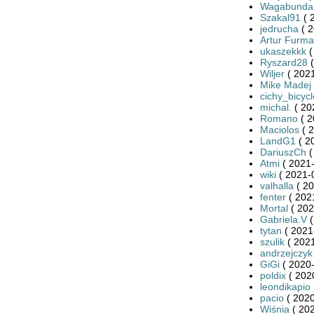
Wagabunda
Szakal91
( 
jedrucha
( 2
Artur Furma
ukaszekkk
(
Ryszard28
(
Wiljer
( 2021
Mike Madej
cichy_bicycl
michal.
( 20
Romano
( 2
Maciolos
( 2
LandG1
( 2
DariuszCh
(
Atmi
( 2021-
wiki
( 2021-
valhalla
( 20
fenter
( 202
Mortal
( 202
Gabriela.V
(
tytan
( 2021
szulik
( 2021
andrzejczyk
GiGi
( 2020-
poldix
( 202
leondikapio
pacio
( 2020
Wiśnia
( 202