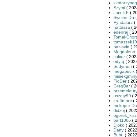
kkatarzynag
Szymi
( 202
Jacek F
( 2
Swoimi Dro
Pyndalarz
( 
nattasza
( 2
edenraj
( 20
TomekChor
tomaszek19
basiavin
( 2
Magdalena
cukier
( 202
edytq
( 2023
Sedymen
( 
megapucik
(
misiekgmin
PioDer
( 20
GregBar
( 2
przemektury
uszaty99
( 
kraftmarc
( 
mckoper Da
didzej
( 202
ogorek_kis
bart1306
( 
Djoko
( 2023
Dany
( 2022
Bubu
( 2022