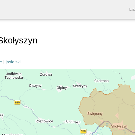
Lis
Skołyszyn
e
|
jasielski