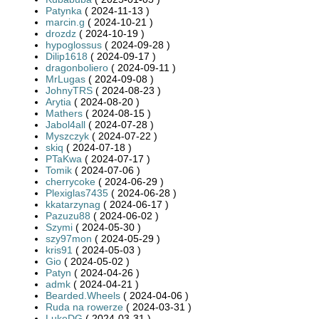
Patynka
( 2024-11-13 )
marcin.g
( 2024-10-21 )
drozdz
( 2024-10-19 )
hypoglossus
( 2024-09-28 )
Dilip1618
( 2024-09-17 )
dragonboliero
( 2024-09-11 )
MrLugas
( 2024-09-08 )
JohnyTRS
( 2024-08-23 )
Arytia
( 2024-08-20 )
Mathers
( 2024-08-15 )
Jabol4all
( 2024-07-28 )
Myszczyk
( 2024-07-22 )
skiq
( 2024-07-18 )
PTaKwa
( 2024-07-17 )
Tomik
( 2024-07-06 )
cherrycoke
( 2024-06-29 )
Plexiglas7435
( 2024-06-28 )
kkatarzynag
( 2024-06-17 )
Pazuzu88
( 2024-06-02 )
Szymi
( 2024-05-30 )
szy97mon
( 2024-05-29 )
kris91
( 2024-05-03 )
Gio
( 2024-05-02 )
Patyn
( 2024-04-26 )
admk
( 2024-04-21 )
Bearded.Wheels
( 2024-04-06 )
Ruda na rowerze
( 2024-03-31 )
LukeDG
( 2024-03-31 )