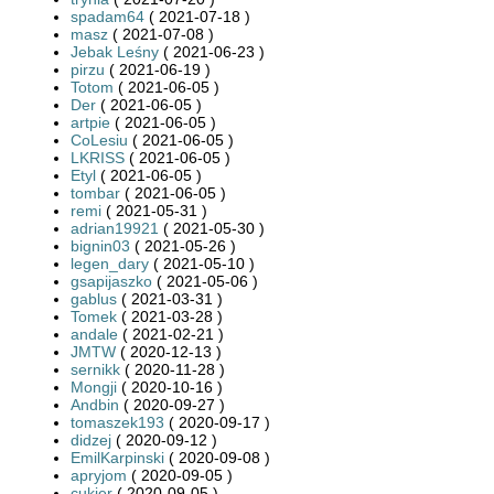
spadam64
( 2021-07-18 )
masz
( 2021-07-08 )
Jebak Leśny
( 2021-06-23 )
pirzu
( 2021-06-19 )
Totom
( 2021-06-05 )
Der
( 2021-06-05 )
artpie
( 2021-06-05 )
CoLesiu
( 2021-06-05 )
LKRISS
( 2021-06-05 )
Etyl
( 2021-06-05 )
tombar
( 2021-06-05 )
remi
( 2021-05-31 )
adrian19921
( 2021-05-30 )
bignin03
( 2021-05-26 )
legen_dary
( 2021-05-10 )
gsapijaszko
( 2021-05-06 )
gablus
( 2021-03-31 )
Tomek
( 2021-03-28 )
andale
( 2021-02-21 )
JMTW
( 2020-12-13 )
sernikk
( 2020-11-28 )
Mongji
( 2020-10-16 )
Andbin
( 2020-09-27 )
tomaszek193
( 2020-09-17 )
didzej
( 2020-09-12 )
EmilKarpinski
( 2020-09-08 )
apryjom
( 2020-09-05 )
cukier
( 2020-09-05 )