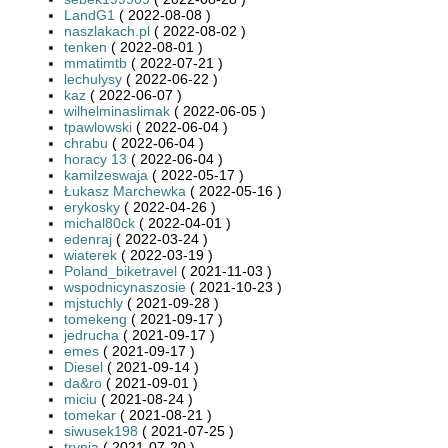
LandG1
( 2022-08-08 )
naszlakach.pl
( 2022-08-02 )
tenken
( 2022-08-01 )
mmatimtb
( 2022-07-21 )
lechulysy
( 2022-06-22 )
kaz
( 2022-06-07 )
wilhelminaslimak
( 2022-06-05 )
tpawlowski
( 2022-06-04 )
chrabu
( 2022-06-04 )
horacy 13
( 2022-06-04 )
kamilzeswaja
( 2022-05-17 )
Łukasz Marchewka
( 2022-05-16 )
erykosky
( 2022-04-26 )
michal80ck
( 2022-04-01 )
edenraj
( 2022-03-24 )
wiaterek
( 2022-03-19 )
Poland_biketravel
( 2021-11-03 )
wspodnicynaszosie
( 2021-10-23 )
mjstuchly
( 2021-09-28 )
tomekeng
( 2021-09-17 )
jedrucha
( 2021-09-17 )
emes
( 2021-09-17 )
Diesel
( 2021-09-14 )
da&ro
( 2021-09-01 )
miciu
( 2021-08-24 )
tomekar
( 2021-08-21 )
siwusek198
( 2021-07-25 )
trynia
( 2021-07-20 )