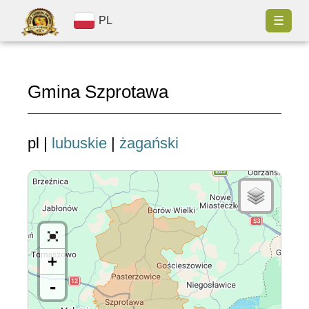
☰
PL
Gmina Szprotawa
pl |
lubuskie
|
żagański
+
-