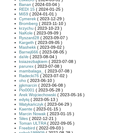
Banan
( 2024-03-04 )
REDI 15
( 2024-01-25 )
Mi59
( 2024-01-01 )
Cymerek
( 2023-12-29 )
Bromberg
( 2023-11-10 )
krzychu
( 2023-10-23 )
NaKole
( 2023-09-09 )
Ryszard28
( 2023-09-07 )
Kargeth
( 2023-09-05 )
Mashekk
( 2023-09-02 )
Barnej666
( 2023-08-05 )
daVe
( 2023-08-04 )
ksiazezbajkiem
( 2023-07-08 )
parurex
( 2023-07-08 )
mambalaga_
( 2023-07-08 )
Radecki76
( 2023-07-02 )
oho
( 2023-06-10 )
jgkmarcin
( 2023-06-08 )
Pio0001
( 2023-05-28 )
Arek Wojciechowski
( 2023-05-16 )
edytq
( 2023-05-13 )
Watykańczyk
( 2023-04-29 )
Kaente
( 2023-01-15 )
Marcin Nowak
( 2023-01-15 )
Siles
( 2022-12-21 )
Toman ULTRA
( 2022-09-05 )
Freebird
( 2022-09-03 )
sebek199909
( 2022-08-28 )