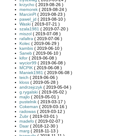
krzycho
( 2019-08-26 )
memorek
( 2019-08-24 )
MarcinPl
( 2019-08-23 )
pawel_jd
( 2019-08-10 )
Waski
( 2019-07-21 )
szala1981
( 2019-07-20 )
miszol
( 2019-07-08 )
rafaltra
( 2019-07-06 )
Kolec
( 2019-06-29 )
kambis
( 2019-06-10 )
Saneb
( 2019-06-10 )
kifor
( 2019-06-08 )
wycior99
( 2019-06-08 )
MCPIK
( 2019-06-08 )
Maniek1981
( 2019-06-08 )
teich
( 2019-06-06 )
kloss
( 2019-05-28 )
andrzejczyk
( 2019-05-04 )
g.rygalski
( 2019-05-02 )
majlo
( 2019-05-01 )
pustelnik
( 2019-03-17 )
Cokeman
( 2019-03-16 )
radowas
( 2019-03-12 )
Żubr
( 2019-03-01 )
madefo
( 2019-02-07 )
Daar
( 2018-12-30 )
marg
( 2018-11-13 )
tranquilo
( 2018-11-11 )