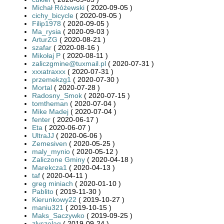
Michał Różewski
( 2020-09-05 )
cichy_bicycle
( 2020-09-05 )
Filip1978
( 2020-09-05 )
Ma_rysia
( 2020-09-03 )
ArturZG
( 2020-08-21 )
szafar
( 2020-08-16 )
Mikołaj P
( 2020-08-11 )
zaliczgmine@tuxmail.pl
( 2020-07-31 )
xxxatraxxx
( 2020-07-31 )
przemekzg1
( 2020-07-30 )
Mortal
( 2020-07-28 )
Radosny_Smok
( 2020-07-15 )
tomtheman
( 2020-07-04 )
Mike Madej
( 2020-07-04 )
fenter
( 2020-06-17 )
Eta
( 2020-06-07 )
UltraJJ
( 2020-06-06 )
Zemesiven
( 2020-05-25 )
maly_mynio
( 2020-05-12 )
Zaliczone Gminy
( 2020-04-18 )
Marekcza1
( 2020-04-13 )
taf
( 2020-04-11 )
greg miniach
( 2020-01-10 )
Pablito
( 2019-11-30 )
Kierunkowy22
( 2019-10-27 )
maniu321
( 2019-10-15 )
Maks_Saczywko
( 2019-09-25 )
zlyszelag
( 2019-09-24 )