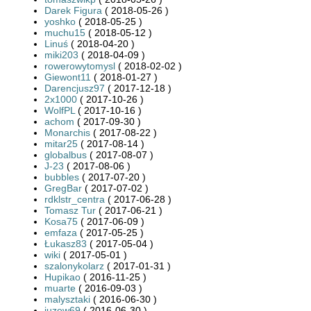
Darek Figura
( 2018-05-26 )
yoshko
( 2018-05-25 )
muchu15
( 2018-05-12 )
Linuś
( 2018-04-20 )
miki203
( 2018-04-09 )
rowerowytomysl
( 2018-02-02 )
Giewont11
( 2018-01-27 )
Darencjusz97
( 2017-12-18 )
2x1000
( 2017-10-26 )
WolfPL
( 2017-10-16 )
achom
( 2017-09-30 )
Monarchis
( 2017-08-22 )
mitar25
( 2017-08-14 )
globalbus
( 2017-08-07 )
J-23
( 2017-08-06 )
bubbles
( 2017-07-20 )
GregBar
( 2017-07-02 )
rdklstr_centra
( 2017-06-28 )
Tomasz Tur
( 2017-06-21 )
Kosa75
( 2017-06-09 )
emfaza
( 2017-05-25 )
Łukasz83
( 2017-05-04 )
wiki
( 2017-05-01 )
szalonykolarz
( 2017-01-31 )
Hupikao
( 2016-11-25 )
muarte
( 2016-09-03 )
malysztaki
( 2016-06-30 )
juzew69
( 2016-06-30 )