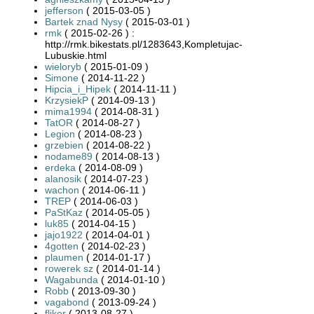
jefferson
( 2015-03-05 )
Bartek znad Nysy
( 2015-03-01 )
rmk
( 2015-02-26 ) :
http://rmk.bikestats.pl/1283643,Kompletujac-
Lubuskie.html
wieloryb
( 2015-01-09 )
Simone
( 2014-11-22 )
Hipcia_i_Hipek
( 2014-11-11 )
KrzysiekP
( 2014-09-13 )
mima1994
( 2014-08-31 )
TatOR
( 2014-08-27 )
Legion
( 2014-08-23 )
grzebien
( 2014-08-22 )
nodame89
( 2014-08-13 )
erdeka
( 2014-08-09 )
alanosik
( 2014-07-23 )
wachon
( 2014-06-11 )
TREP
( 2014-06-03 )
PaStKaz
( 2014-05-05 )
luk85
( 2014-04-15 )
jajo1922
( 2014-04-01 )
4gotten
( 2014-02-23 )
plaumen
( 2014-01-17 )
rowerek sz
( 2014-01-14 )
Wagabunda
( 2014-01-10 )
Robb
( 2013-09-30 )
vagabond
( 2013-09-24 )
fliker
( 2013-08-27 )