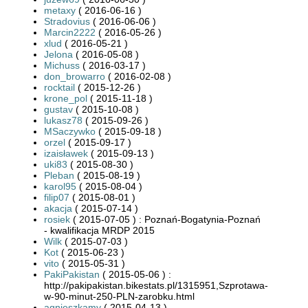
metaxy
( 2016-06-16 )
Stradovius
( 2016-06-06 )
Marcin2222
( 2016-05-26 )
xlud
( 2016-05-21 )
Jelona
( 2016-05-08 )
Michuss
( 2016-03-17 )
don_browarro
( 2016-02-08 )
rocktail
( 2015-12-26 )
krone_pol
( 2015-11-18 )
gustav
( 2015-10-08 )
lukasz78
( 2015-09-26 )
MSaczywko
( 2015-09-18 )
orzel
( 2015-09-17 )
izaisławek
( 2015-09-13 )
uki83
( 2015-08-30 )
Pleban
( 2015-08-19 )
karol95
( 2015-08-04 )
filip07
( 2015-08-01 )
akacja
( 2015-07-14 )
rosiek
( 2015-07-05 ) : Poznań-Bogatynia-Poznań
- kwalifikacja MRDP 2015
Wilk
( 2015-07-03 )
Kot
( 2015-06-23 )
vito
( 2015-05-31 )
PakiPakistan
( 2015-05-06 ) :
http://pakipakistan.bikestats.pl/1315951,Szprotawa-
w-90-minut-250-PLN-zarobku.html
agnieszkamy
( 2015-04-13 )