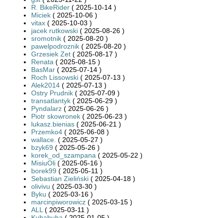
R. BikeRider
( 2025-10-14 )
Miciek
( 2025-10-06 )
vitax
( 2025-10-03 )
jacek rutkowski
( 2025-08-26 )
sromotnik
( 2025-08-20 )
pawelpodroznik
( 2025-08-20 )
Grzesiek Zet
( 2025-08-17 )
Renata
( 2025-08-15 )
BasMar
( 2025-07-14 )
Roch Lissowski
( 2025-07-13 )
Alek2014
( 2025-07-13 )
Ostry Prudnik
( 2025-07-09 )
transatlantyk
( 2025-06-29 )
Pyndalarz
( 2025-06-26 )
Piotr skowronek
( 2025-06-23 )
lukasz.bienias
( 2025-06-21 )
Przemko4
( 2025-06-08 )
wallace.
( 2025-05-27 )
bzyk69
( 2025-05-26 )
korek_od_szampana
( 2025-05-22 )
MisiuOli
( 2025-05-16 )
borek99
( 2025-05-11 )
Sebastian Zieliński
( 2025-04-18 )
olivivu
( 2025-03-30 )
Byku
( 2025-03-16 )
marcinpiworowicz
( 2025-03-15 )
ALL
( 2025-03-11 )
Kubabuba
( 2025-01-05 )