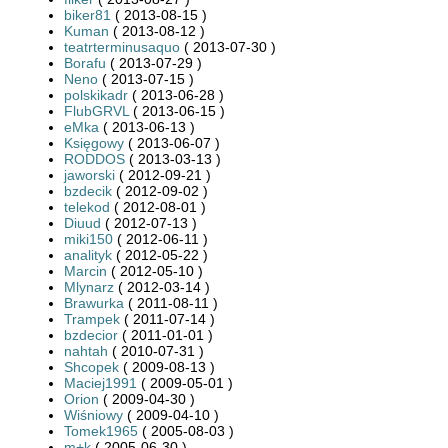
biker81
( 2013-08-15 )
Kuman
( 2013-08-12 )
teatrterminusaquo
( 2013-07-30 )
Borafu
( 2013-07-29 )
Neno
( 2013-07-15 )
polskikadr
( 2013-06-28 )
FlubGRVL
( 2013-06-15 )
eMka
( 2013-06-13 )
Księgowy
( 2013-06-07 )
RODDOS
( 2013-03-13 )
jaworski
( 2012-09-21 )
bzdecik
( 2012-09-02 )
telekod
( 2012-08-01 )
Diuud
( 2012-07-13 )
miki150
( 2012-06-11 )
analityk
( 2012-05-22 )
Marcin
( 2012-05-10 )
Mlynarz
( 2012-03-14 )
Brawurka
( 2011-08-11 )
Trampek
( 2011-07-14 )
bzdecior
( 2011-01-01 )
nahtah
( 2010-07-31 )
Shcopek
( 2009-08-13 )
Maciej1991
( 2009-05-01 )
Orion
( 2009-04-30 )
Wiśniowy
( 2009-04-10 )
Tomek1965
( 2005-08-03 )
m+k
( 2005-06-30 )