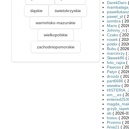
DarekDaro
(
mambalaga
śląskie
świetokrzyskie
pawellukasz
pawel_jd
( 2
sombra
( 20
warmińsko-mazurskie
Mario
( 2026
Johnny_n
( 
wielkopolskie
Czaku
( 202
rosiek
( 202
poldix
( 202
zachodniopomorskie
Bubu
( 2026
marcinrzy
( 
Sławek86
( 
foto_rajza
( 
Pawoss
( 20
Patyn
( 2026
drozdz
( 20
part6686
( 
wwwkw
( 20
HISTERIA_
em__es
( 2
entered253
magda_mal
grzyb_tape
ab
( 2026-0
losiuu
( 202
Przemo
( 20
Ania21
( 20