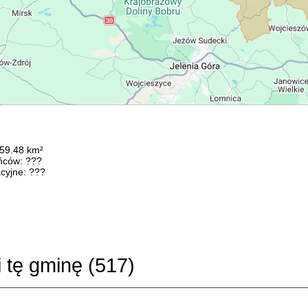
159.48 km²
ńców: ???
cyjne: ???
i tę gminę (
517
)