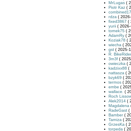
MrLugas
( 2
Piotr Kaz
( 
combined1
rdza
( 2026-
fixed3867
( 
yurii
( 2026-
tomek75
( 2
AdamRy
( 2
Koziak78
( 
wiecha
( 20
gst
( 2025-1
R. BikeRide
3m3f
( 2025
owieczka
( 
kadzixx88
( 
nattasza
( 2
bzyk69
( 20
termos
( 20
embe
( 2025
wallace.
( 2
Roch Lissow
Alek2014
( 
Magdalena
RadeGast
(
Bamber
( 2
Tamiza
( 20
GrzesKa
( 2
torpeda
( 20