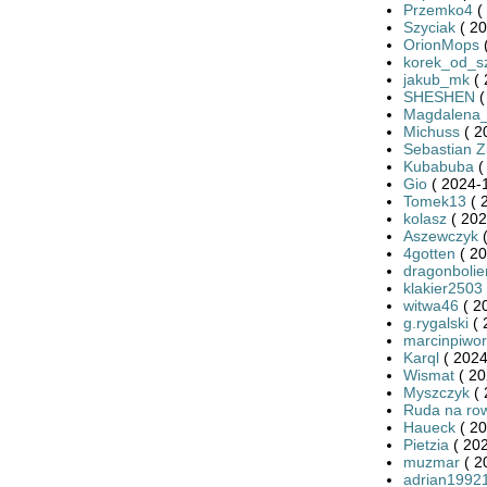
Przemko4
(
Szyciak
( 20
OrionMops
(
korek_od_
jakub_mk
( 
SHESHEN
(
Magdalena
Michuss
( 2
Sebastian Zi
Kubabuba
(
Gio
( 2024-1
Tomek13
( 
kolasz
( 202
Aszewczyk
(
4gotten
( 20
dragonbolie
klakier2503
witwa46
( 2
g.rygalski
( 
marcinpiwor
Karql
( 2024
Wismat
( 20
Myszczyk
( 
Ruda na ro
Haueck
( 20
Pietzia
( 202
muzmar
( 2
adrian1992