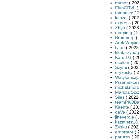
maper
( 202
FlubGRVL
(
tompalec
( 
keszol
( 202
express
( 2
Zbyh
( 2023
marcin.g
( 2
Bromberg
( 
Arek Wojcie
tytan
( 2023
kkatarzynag
KarolTG
( 2
esulcer
( 20
Szymi
( 202
erykosky
( 2
Watykańczy
PrzemekLe
michal.mor
Mariola Szc
Siles
( 2022
teamPKOBan
Kaente
( 20
daVe
( 2022
jlneverdie
( 
kazmierz18
Zysku
( 202
ernorator
( 
parurex
( 20