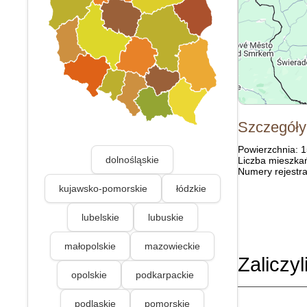
Szczegóły
Powierzchnia: 
dolnośląskie
Liczba mieszka
Numery rejestra
kujawsko-pomorskie
łódzkie
lubelskie
lubuskie
małopolskie
mazowieckie
Zaliczyl
opolskie
podkarpackie
podlaskie
pomorskie