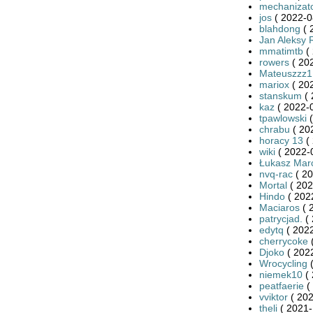
mechanizat
jos
( 2022-0
blahdong
( 
Jan Aleksy 
mmatimtb
( 
rowers
( 20
Mateuszzz1
mariox
( 20
stanskum
( 
kaz
( 2022-0
tpawlowski
(
chrabu
( 20
horacy 13
( 
wiki
( 2022-
Łukasz Mar
nvq-rac
( 20
Mortal
( 202
Hindo
( 202
Maciaros
( 
patrycjad.
( 
edytq
( 2022
cherrycoke
(
Djoko
( 2022
Wrocycling
(
niemek10
( 
peatfaerie
(
vviktor
( 202
theli
( 2021-