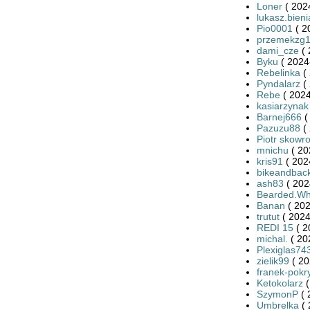
Loner
( 202
lukasz.bieni
Pio0001
( 2
przemekzg
dami_cze
( 
Byku
( 2024
Rebelinka
( 
Pyndalarz
( 
Rebe
( 2024
kasiarzynak
Barnej666
(
Pazuzu88
( 
Piotr skowr
mnichu
( 20
kris91
( 202
bikeandbac
ash83
( 202
Bearded.Wh
Banan
( 202
trutut
( 2024
REDI 15
( 2
michal.
( 20
Plexiglas74
zielik99
( 20
franek-pokr
Ketokolarz
(
SzymonP
( 
Umbrelka
( 