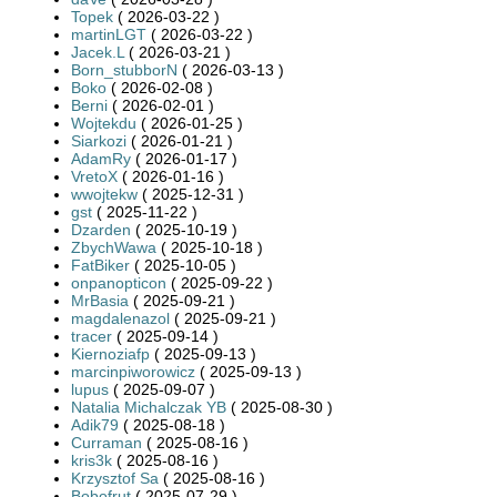
Topek
( 2026-03-22 )
martinLGT
( 2026-03-22 )
Jacek.L
( 2026-03-21 )
Born_stubborN
( 2026-03-13 )
Boko
( 2026-02-08 )
Berni
( 2026-02-01 )
Wojtekdu
( 2026-01-25 )
Siarkozi
( 2026-01-21 )
AdamRy
( 2026-01-17 )
VretoX
( 2026-01-16 )
wwojtekw
( 2025-12-31 )
gst
( 2025-11-22 )
Dzarden
( 2025-10-19 )
ZbychWawa
( 2025-10-18 )
FatBiker
( 2025-10-05 )
onpanopticon
( 2025-09-22 )
MrBasia
( 2025-09-21 )
magdalenazol
( 2025-09-21 )
tracer
( 2025-09-14 )
Kiernoziafp
( 2025-09-13 )
marcinpiworowicz
( 2025-09-13 )
lupus
( 2025-09-07 )
Natalia Michalczak YB
( 2025-08-30 )
Adik79
( 2025-08-18 )
Curraman
( 2025-08-16 )
kris3k
( 2025-08-16 )
Krzysztof Sa
( 2025-08-16 )
Bobofrut
( 2025-07-29 )