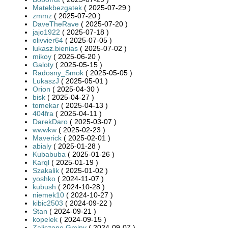
Matekbezgatek
( 2025-07-29 )
zmmz
( 2025-07-20 )
DaveTheRave
( 2025-07-20 )
jajo1922
( 2025-07-18 )
olivvier64
( 2025-07-05 )
lukasz.bienias
( 2025-07-02 )
mikoy
( 2025-06-20 )
Galoty
( 2025-05-15 )
Radosny_Smok
( 2025-05-05 )
LukaszJ
( 2025-05-01 )
Orion
( 2025-04-30 )
bisk
( 2025-04-27 )
tomekar
( 2025-04-13 )
404fra
( 2025-04-11 )
DarekDaro
( 2025-03-07 )
wwwkw
( 2025-02-23 )
Maverick
( 2025-02-01 )
abialy
( 2025-01-28 )
Kubabuba
( 2025-01-26 )
Karql
( 2025-01-19 )
Szakalik
( 2025-01-02 )
yoshko
( 2024-11-07 )
kubush
( 2024-10-28 )
niemek10
( 2024-10-27 )
kibic2503
( 2024-09-22 )
Stan
( 2024-09-21 )
kopelek
( 2024-09-15 )
Zaliczone Gminy
( 2024-09-07 )