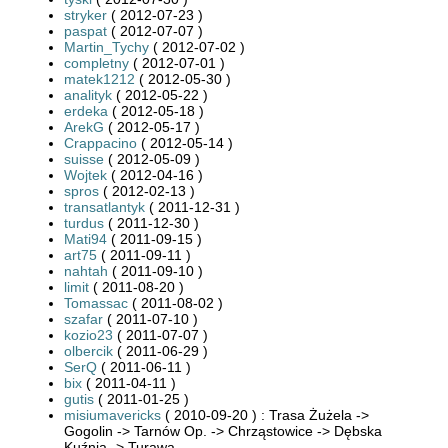
stryker
( 2012-07-23 )
paspat
( 2012-07-07 )
Martin_Tychy
( 2012-07-02 )
completny
( 2012-07-01 )
matek1212
( 2012-05-30 )
analityk
( 2012-05-22 )
erdeka
( 2012-05-18 )
ArekG
( 2012-05-17 )
Crappacino
( 2012-05-14 )
suisse
( 2012-05-09 )
Wojtek
( 2012-04-16 )
spros
( 2012-02-13 )
transatlantyk
( 2011-12-31 )
turdus
( 2011-12-30 )
Mati94
( 2011-09-15 )
art75
( 2011-09-11 )
nahtah
( 2011-09-10 )
limit
( 2011-08-20 )
Tomassac
( 2011-08-02 )
szafar
( 2011-07-10 )
kozio23
( 2011-07-07 )
olbercik
( 2011-06-29 )
SerQ
( 2011-06-11 )
bix
( 2011-04-11 )
gutis
( 2011-01-25 )
misiumavericks
( 2010-09-20 ) : Trasa Żużela ->
Gogolin -> Tarnów Op. -> Chrząstowice -> Dębska
Kuźnia -> Turawa