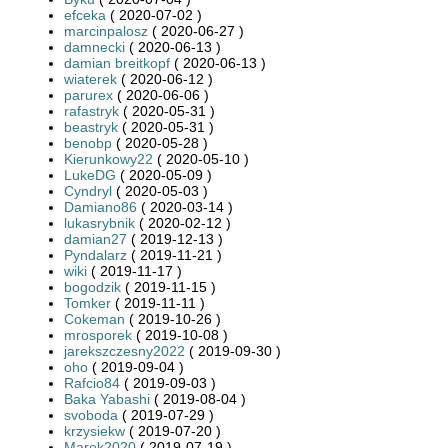
efceka
( 2020-07-02 )
marcinpalosz
( 2020-06-27 )
damnecki
( 2020-06-13 )
damian breitkopf
( 2020-06-13 )
wiaterek
( 2020-06-12 )
parurex
( 2020-06-06 )
rafastryk
( 2020-05-31 )
beastryk
( 2020-05-31 )
benobp
( 2020-05-28 )
Kierunkowy22
( 2020-05-10 )
LukeDG
( 2020-05-09 )
Cyndryl
( 2020-05-03 )
Damiano86
( 2020-03-14 )
lukasrybnik
( 2020-02-12 )
damian27
( 2019-12-13 )
Pyndalarz
( 2019-11-21 )
wiki
( 2019-11-17 )
bogodzik
( 2019-11-15 )
Tomker
( 2019-11-11 )
Cokeman
( 2019-10-26 )
mrosporek
( 2019-10-08 )
jarekszczesny2022
( 2019-09-30 )
oho
( 2019-09-04 )
Rafcio84
( 2019-09-03 )
Baka Yabashi
( 2019-08-04 )
svoboda
( 2019-07-29 )
krzysiekw
( 2019-07-20 )
Marek2020
( 2019-07-19 )