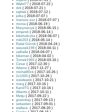
Wafel77
( 2018-07-22 )
dzk
( 2018-07-21 )
sqblak
( 2018-07-12 )
jutka
( 2018-07-07 )
mariusz.esz
( 2018-07-07 )
monia
( 2018-06-19 )
Marynarzyk
( 2018-06-15 )
emjarek
( 2018-06-14 )
bikeholiczka
( 2018-06-07 )
miki203
( 2018-05-14 )
Rafał Górnik
( 2018-04-24 )
siwusek198
( 2018-04-11 )
valhalla
( 2018-04-07 )
bikeman
( 2018-04-02 )
Tomek1965
( 2018-03-16 )
Cesar
( 2017-12-30 )
Adamo
( 2017-11-27 )
michal80ck
( 2017-10-26 )
2x1000
( 2017-10-26 )
izaisławek
( 2017-10-21 )
marg
( 2017-10-16 )
KarolTG
( 2017-10-16 )
Atlantix
( 2017-10-11 )
Metju
( 2017-09-22 )
greenbay
( 2017-09-13 )
sebastien
( 2017-09-01 )
wallace.
( 2017-08-20 )
Cianku
( 2017-08-15 )