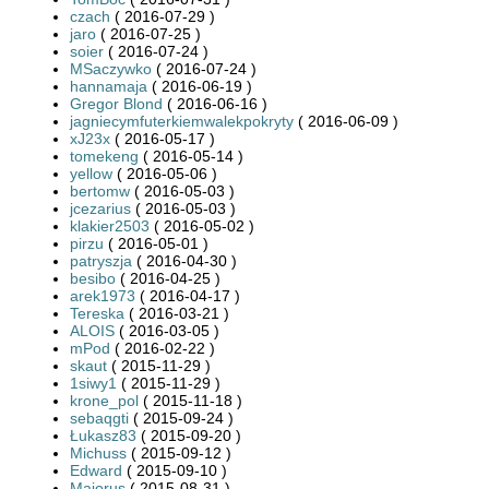
czach
( 2016-07-29 )
jaro
( 2016-07-25 )
soier
( 2016-07-24 )
MSaczywko
( 2016-07-24 )
hannamaja
( 2016-06-19 )
Gregor Blond
( 2016-06-16 )
jagniecymfuterkiemwalekpokryty
( 2016-06-09 )
xJ23x
( 2016-05-17 )
tomekeng
( 2016-05-14 )
yellow
( 2016-05-06 )
bertomw
( 2016-05-03 )
jcezarius
( 2016-05-03 )
klakier2503
( 2016-05-02 )
pirzu
( 2016-05-01 )
patryszja
( 2016-04-30 )
besibo
( 2016-04-25 )
arek1973
( 2016-04-17 )
Tereska
( 2016-03-21 )
ALOIS
( 2016-03-05 )
mPod
( 2016-02-22 )
skaut
( 2015-11-29 )
1siwy1
( 2015-11-29 )
krone_pol
( 2015-11-18 )
sebaqgti
( 2015-09-24 )
Łukasz83
( 2015-09-20 )
Michuss
( 2015-09-12 )
Edward
( 2015-09-10 )
Majorus
( 2015-08-31 )