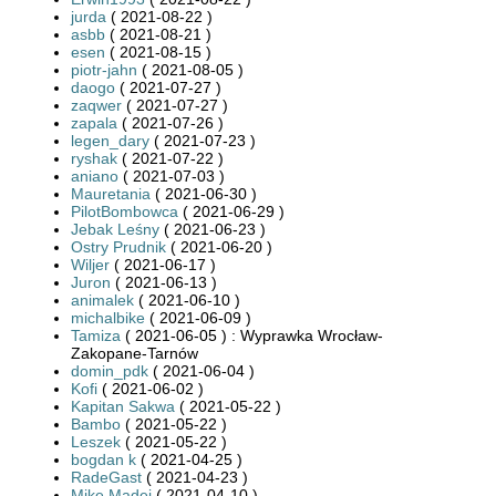
jurda
( 2021-08-22 )
asbb
( 2021-08-21 )
esen
( 2021-08-15 )
piotr-jahn
( 2021-08-05 )
daogo
( 2021-07-27 )
zaqwer
( 2021-07-27 )
zapala
( 2021-07-26 )
legen_dary
( 2021-07-23 )
ryshak
( 2021-07-22 )
aniano
( 2021-07-03 )
Mauretania
( 2021-06-30 )
PilotBombowca
( 2021-06-29 )
Jebak Leśny
( 2021-06-23 )
Ostry Prudnik
( 2021-06-20 )
Wiljer
( 2021-06-17 )
Juron
( 2021-06-13 )
animalek
( 2021-06-10 )
michalbike
( 2021-06-09 )
Tamiza
( 2021-06-05 ) : Wyprawka Wrocław-
Zakopane-Tarnów
domin_pdk
( 2021-06-04 )
Kofi
( 2021-06-02 )
Kapitan Sakwa
( 2021-05-22 )
Bambo
( 2021-05-22 )
Leszek
( 2021-05-22 )
bogdan k
( 2021-04-25 )
RadeGast
( 2021-04-23 )
Mike Madej
( 2021-04-10 )