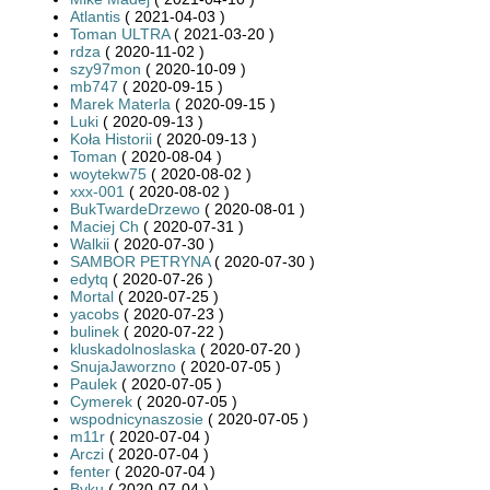
Atlantis
( 2021-04-03 )
Toman ULTRA
( 2021-03-20 )
rdza
( 2020-11-02 )
szy97mon
( 2020-10-09 )
mb747
( 2020-09-15 )
Marek Materla
( 2020-09-15 )
Luki
( 2020-09-13 )
Koła Historii
( 2020-09-13 )
Toman
( 2020-08-04 )
woytekw75
( 2020-08-02 )
xxx-001
( 2020-08-02 )
BukTwardeDrzewo
( 2020-08-01 )
Maciej Ch
( 2020-07-31 )
Walkii
( 2020-07-30 )
SAMBOR PETRYNA
( 2020-07-30 )
edytq
( 2020-07-26 )
Mortal
( 2020-07-25 )
yacobs
( 2020-07-23 )
bulinek
( 2020-07-22 )
kluskadolnoslaska
( 2020-07-20 )
SnujaJaworzno
( 2020-07-05 )
Paulek
( 2020-07-05 )
Cymerek
( 2020-07-05 )
wspodnicynaszosie
( 2020-07-05 )
m11r
( 2020-07-04 )
Arczi
( 2020-07-04 )
fenter
( 2020-07-04 )
Byku
( 2020-07-04 )