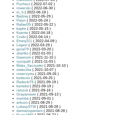
Puchacz
( 2022-07-02 )
rowerolo
( 2022-06-30 )
m_b
( 2022-06-18 )
Badziej
( 2022-05-29 )
Patyn
( 2022-05-24 )
Rafael35
( 2022-05-22 )
kapke
( 2022-05-15 )
Kaente
( 2022-04-18 )
Czabi
( 2022-04-14 )
Emeq321
( 2022-04-09 )
Legion
( 2022-03-29 )
goral79
( 2022-03-20 )
xbartko
( 2022-01-03 )
Gawroon
( 2021-11-15 )
cycopath
( 2021-11-03 )
Maks_Saczywko
( 2021-10-10 )
owieczka
( 2021-10-07 )
rowerzysta
( 2021-09-26 )
bzdecior
( 2021-09-25 )
Radecki76
( 2021-09-19 )
bartekd
( 2021-09-19 )
rainzuk
( 2021-09-16 )
Grayanswer
( 2021-09-13 )
mamba
( 2021-09-01 )
arbuzo
( 2021-08-29 )
LukasySTW
( 2021-08-28 )
damianopantani
( 2021-08-28 )
Erwin1993
( 2021-08-22 )