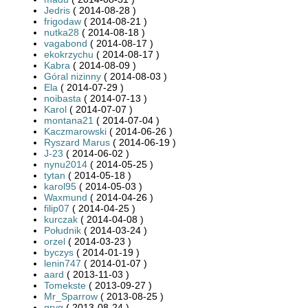
Jedris
( 2014-08-28 )
frigodaw
( 2014-08-21 )
nutka28
( 2014-08-18 )
vagabond
( 2014-08-17 )
ekokrzychu
( 2014-08-17 )
Kabra
( 2014-08-09 )
Góral nizinny
( 2014-08-03 )
Ela
( 2014-07-29 )
noibasta
( 2014-07-13 )
Karol
( 2014-07-07 )
montana21
( 2014-07-04 )
Kaczmarowski
( 2014-06-26 )
Ryszard Marus
( 2014-06-19 )
J-23
( 2014-06-02 )
nynu2014
( 2014-05-25 )
tytan
( 2014-05-18 )
karol95
( 2014-05-03 )
Waxmund
( 2014-04-26 )
filip07
( 2014-04-25 )
kurczak
( 2014-04-08 )
Południk
( 2014-03-24 )
orzel
( 2014-03-23 )
byczys
( 2014-01-19 )
lenin747
( 2014-01-07 )
aard
( 2013-11-03 )
Tomekste
( 2013-09-27 )
Mr_Sparrow
( 2013-08-25 )
gryg
( 2013-08-24 )