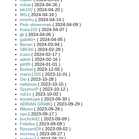
mihal
( 2024-04-26 )
bik102
( 2024-04-20 )
MG
( 2024-04-16 )
mnichu
( 2024-04-14 )
Piotr skowronek
( 2024-04-09 )
Kuba102
( 2024-04-07 )
jjb
( 2024-04-05 )
gabi60+
( 2024-04-05 )
Banan
( 2024-03-04 )
SBC66
( 2024-02-28 )
trutut
( 2024-02-17 )
admk
( 2024-02-16 )
piti99
( 2024-01-01 )
Borbet
( 2023-12-05 )
mario1355
( 2023-11-01 )
Gio
( 2023-10-28 )
nattasza
( 2023-10-15 )
SzymonP
( 2023-10-12 )
rub1n
( 2023-10-03 )
koniekupe
( 2023-09-30 )
ADRIAN GRABQ
( 2023-09-29 )
Blitzen
( 2023-09-28 )
npx
( 2023-09-17 )
buchcik82
( 2023-09-09 )
Fidelloz
( 2023-09-09 )
Ryszard28
( 2023-09-02 )
morowy
( 2023-08-27 )
matwie7
( 2023-08-23 )