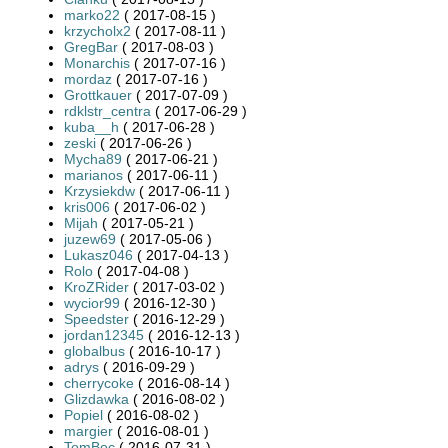
marko22
( 2017-08-15 )
krzycholx2
( 2017-08-11 )
GregBar
( 2017-08-03 )
Monarchis
( 2017-07-16 )
mordaz
( 2017-07-16 )
Grottkauer
( 2017-07-09 )
rdklstr_centra
( 2017-06-29 )
kuba__h
( 2017-06-28 )
zeski
( 2017-06-26 )
Mycha89
( 2017-06-21 )
marianos
( 2017-06-11 )
Krzysiekdw
( 2017-06-11 )
kris006
( 2017-06-02 )
Mijah
( 2017-05-21 )
juzew69
( 2017-05-06 )
Lukasz046
( 2017-04-13 )
Rolo
( 2017-04-08 )
KroZRider
( 2017-03-02 )
wycior99
( 2016-12-30 )
Speedster
( 2016-12-29 )
jordan12345
( 2016-12-13 )
globalbus
( 2016-10-17 )
adrys
( 2016-09-29 )
cherrycoke
( 2016-08-14 )
Glizdawka
( 2016-08-02 )
Popiel
( 2016-08-02 )
margier
( 2016-08-01 )
TomBoc
( 2016-07-31 )