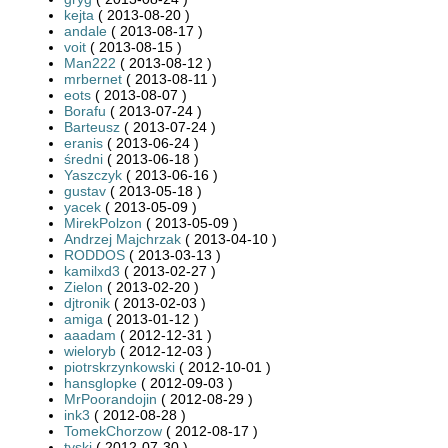
kejta
( 2013-08-20 )
andale
( 2013-08-17 )
voit
( 2013-08-15 )
Man222
( 2013-08-12 )
mrbernet
( 2013-08-11 )
eots
( 2013-08-07 )
Borafu
( 2013-07-24 )
Barteusz
( 2013-07-24 )
eranis
( 2013-06-24 )
średni
( 2013-06-18 )
Yaszczyk
( 2013-06-16 )
gustav
( 2013-05-18 )
yacek
( 2013-05-09 )
MirekPolzon
( 2013-05-09 )
Andrzej Majchrzak
( 2013-04-10 )
RODDOS
( 2013-03-13 )
kamilxd3
( 2013-02-27 )
Zielon
( 2013-02-20 )
djtronik
( 2013-02-03 )
amiga
( 2013-01-12 )
aaadam
( 2012-12-31 )
wieloryb
( 2012-12-03 )
piotrskrzynkowski
( 2012-10-01 )
hansglopke
( 2012-09-03 )
MrPoorandojin
( 2012-08-29 )
ink3
( 2012-08-28 )
TomekChorzow
( 2012-08-17 )
tyski
( 2012-07-30 )