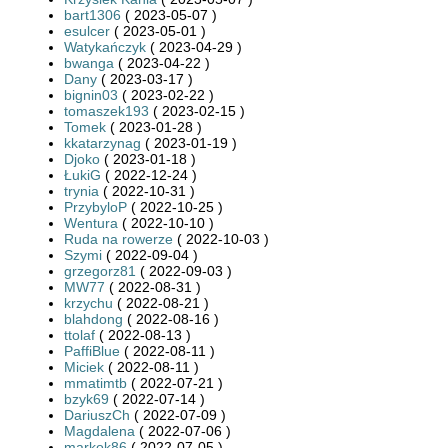
bart1306
( 2023-05-07 )
esulcer
( 2023-05-01 )
Watykańczyk
( 2023-04-29 )
bwanga
( 2023-04-22 )
Dany
( 2023-03-17 )
bignin03
( 2023-02-22 )
tomaszek193
( 2023-02-15 )
Tomek
( 2023-01-28 )
kkatarzynag
( 2023-01-19 )
Djoko
( 2023-01-18 )
ŁukiG
( 2022-12-24 )
trynia
( 2022-10-31 )
PrzybyloP
( 2022-10-25 )
Wentura
( 2022-10-10 )
Ruda na rowerze
( 2022-10-03 )
Szymi
( 2022-09-04 )
grzegorz81
( 2022-09-03 )
MW77
( 2022-08-31 )
krzychu
( 2022-08-21 )
blahdong
( 2022-08-16 )
ttolaf
( 2022-08-13 )
PaffiBlue
( 2022-08-11 )
Miciek
( 2022-08-11 )
mmatimtb
( 2022-07-21 )
bzyk69
( 2022-07-14 )
DariuszCh
( 2022-07-09 )
Magdalena
( 2022-07-06 )
markok86
( 2022-07-05 )