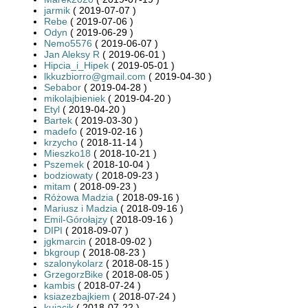
jarmik
( 2019-07-07 )
Rebe
( 2019-07-06 )
Odyn
( 2019-06-29 )
Nemo5576
( 2019-06-07 )
Jan Aleksy R
( 2019-06-01 )
Hipcia_i_Hipek
( 2019-05-01 )
lkkuzbiorro@gmail.com
( 2019-04-30 )
Sebabor
( 2019-04-28 )
mikolajbieniek
( 2019-04-20 )
Etyl
( 2019-04-20 )
Bartek
( 2019-03-30 )
madefo
( 2019-02-16 )
krzycho
( 2018-11-14 )
Mieszko18
( 2018-10-21 )
Pszemek
( 2018-10-04 )
bodziowaty
( 2018-09-23 )
mitam
( 2018-09-23 )
Różowa Madzia
( 2018-09-16 )
Mariusz i Madzia
( 2018-09-16 )
Emil-Górołajzy
( 2018-09-16 )
DIPI
( 2018-09-07 )
jgkmarcin
( 2018-09-02 )
bkgroup
( 2018-08-23 )
szalonykolarz
( 2018-08-15 )
GrzegorzBike
( 2018-08-05 )
kambis
( 2018-07-24 )
ksiazezbajkiem
( 2018-07-24 )
kujacik
( 2018-07-22 )