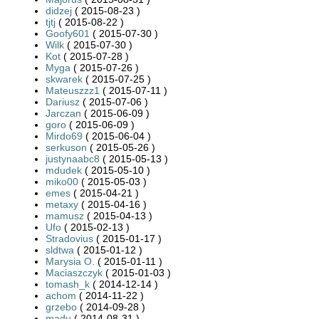
didzej
( 2015-08-23 )
tjtj
( 2015-08-22 )
Goofy601
( 2015-07-30 )
Wilk
( 2015-07-30 )
Kot
( 2015-07-28 )
Myga
( 2015-07-26 )
skwarek
( 2015-07-25 )
Mateuszzz1
( 2015-07-11 )
Dariusz
( 2015-07-06 )
Jarczan
( 2015-06-09 )
goro
( 2015-06-09 )
Mirdo69
( 2015-06-04 )
serkuson
( 2015-05-26 )
justynaabc8
( 2015-05-13 )
mdudek
( 2015-05-10 )
miko00
( 2015-05-03 )
emes
( 2015-04-21 )
metaxy
( 2015-04-16 )
mamusz
( 2015-04-13 )
Ufo
( 2015-02-13 )
Stradovius
( 2015-01-17 )
sldtwa
( 2015-01-12 )
Marysia O.
( 2015-01-11 )
Maciaszczyk
( 2015-01-03 )
tomash_k
( 2014-12-14 )
achom
( 2014-11-22 )
grzebo
( 2014-09-28 )
madu
( 2014-08-31 )