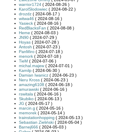
warrior1724
( 2024-08-26 )
KarolSlodowiec
( 2024-08-22 )
drozdz
( 2024-08-17 )
witwa46
( 2024-08-16 )
Yasieck
( 2024-08-16 )
RedBlacksFan
( 2024-08-08 )
Heme
( 2024-08-03 )
JN90
( 2024-07-29 )
Hoyas
( 2024-07-28 )
Antosh
( 2024-07-23 )
PanMiro
( 2024-07-18 )
menork
( 2024-07-18 )
TieM
( 2024-07-06 )
michal.majew
( 2024-07-01 )
Kamilp
( 2024-06-30 )
Damian Iwanicz
( 2024-06-23 )
Neru Kross
( 2024-06-23 )
amazing6108
( 2024-06-18 )
amurawski
( 2024-06-16 )
rswitala
( 2024-06-16 )
Skubiko
( 2024-06-13 )
JG
( 2024-05-17 )
marcin.g
( 2024-05-16 )
memorek
( 2024-05-14 )
trainstationhopping
( 2024-05-13 )
Sebastian Zieliński
( 2024-05-04 )
Barnej666
( 2024-05-03 )
Gaber
( 2024-05-03 )