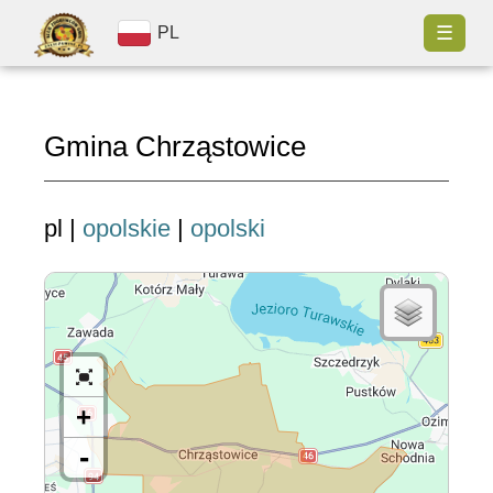
☰
PL
Gmina Chrząstowice
pl |
opolskie
|
opolski
+
-