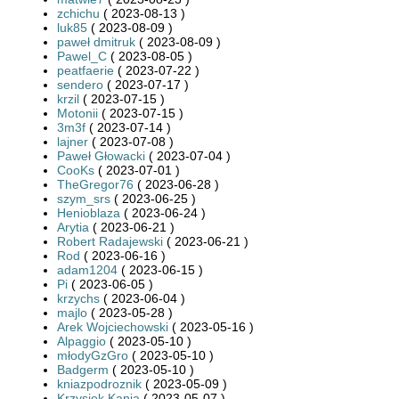
zchichu
( 2023-08-13 )
luk85
( 2023-08-09 )
paweł dmitruk
( 2023-08-09 )
Pawel_C
( 2023-08-05 )
peatfaerie
( 2023-07-22 )
sendero
( 2023-07-17 )
krzil
( 2023-07-15 )
Motonii
( 2023-07-15 )
3m3f
( 2023-07-14 )
lajner
( 2023-07-08 )
Paweł Głowacki
( 2023-07-04 )
CooKs
( 2023-07-01 )
TheGregor76
( 2023-06-28 )
szym_srs
( 2023-06-25 )
Henioblaza
( 2023-06-24 )
Arytia
( 2023-06-21 )
Robert Radajewski
( 2023-06-21 )
Rod
( 2023-06-16 )
adam1204
( 2023-06-15 )
Pi
( 2023-06-05 )
krzychs
( 2023-06-04 )
majlo
( 2023-05-28 )
Arek Wojciechowski
( 2023-05-16 )
Alpaggio
( 2023-05-10 )
młodyGzGro
( 2023-05-10 )
Badgerm
( 2023-05-10 )
kniazpodroznik
( 2023-05-09 )
Krzysiek Kania
( 2023-05-07 )