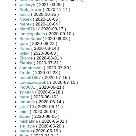
wieloryb
( 2021-03-30 )
Arek_rower
( 2020-11-14 )
pacio
( 2020-10-25 )
Nosek
( 2020-10-05 )
marek
( 2020-10-04 )
Matt87Kr
( 2020-09-17 )
tomciopaluch
( 2020-09-10 )
BorysKania
( 2020-09-03 )
goro
( 2020-08-22 )
Kolec
( 2020-08-14 )
bylak
( 2020-08-03 )
Skorce
( 2020-08-01 )
Sienka
( 2020-07-31 )
Jamamczas
( 2020-07-30 )
średni
( 2020-07-23 )
penek1957
( 2020-07-15 )
Lukaszwawa81
( 2020-07-10 )
Pio0001
( 2020-06-21 )
zylka44
( 2020-06-18 )
marg
( 2020-06-15 )
mdudek
( 2020-06-14 )
jaro710
( 2020-06-11 )
mimi
( 2020-06-08 )
Zabeł
( 2020-06-06 )
michalma
( 2020-05-31 )
sie_zyje
( 2020-05-20 )
margo
( 2020-05-19 )
Bubu
( 2020-04-24 )