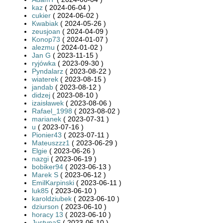
kaz
( 2024-06-04 )
cukier
( 2024-06-02 )
Kwabiak
( 2024-05-26 )
zeusjoan
( 2024-04-09 )
Konop73
( 2024-01-07 )
alezmu
( 2024-01-02 )
Jan G
( 2023-11-15 )
ryjówka
( 2023-09-30 )
Pyndalarz
( 2023-08-22 )
wiaterek
( 2023-08-15 )
jandab
( 2023-08-12 )
didzej
( 2023-08-10 )
izaisławek
( 2023-08-06 )
Rafael_1998
( 2023-08-02 )
marianek
( 2023-07-31 )
u
( 2023-07-16 )
Pionier43
( 2023-07-11 )
Mateuszzz1
( 2023-06-29 )
Elgie
( 2023-06-26 )
nazgi
( 2023-06-19 )
bobiker94
( 2023-06-13 )
Marek S
( 2023-06-12 )
EmilKarpinski
( 2023-06-11 )
luk85
( 2023-06-10 )
karoldziubek
( 2023-06-10 )
dziurson
( 2023-06-10 )
horacy 13
( 2023-06-10 )
JustynaS
( 2023-06-10 )