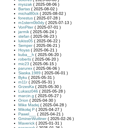
myszak
( 2025-08-06 )
Bartas
( 2025-08-02 )
michal80ck
( 2025-08-02 )
forestus
( 2025-07-28 )
m1stern0b0dy
( 2025-07-13 )
VonPiter
( 2025-07-01 )
jarmik
( 2025-06-24 )
stefan
( 2025-06-23 )
lukiss05
( 2025-06-22 )
Semper
( 2025-06-21 )
Hoyas
( 2025-06-21 )
kuba__h
( 2025-06-20 )
roberts
( 2025-06-20 )
mic23
( 2025-06-15 )
parurex
( 2025-06-06 )
Siaska.1989
( 2025-06-01 )
Byku
( 2025-05-31 )
m11r
( 2025-05-31 )
GrzesKa
( 2025-05-30 )
Lukasz046
( 2025-05-28 )
marcin.g
( 2025-05-27 )
Orion
( 2025-04-30 )
Mike Madej
( 2025-04-28 )
Mikołaj P
( 2025-04-27 )
Pawel___
( 2025-04-21 )
GminerWutliner
( 2025-02-26 )
Maverick
( 2025-01-31 )
paszczak
( 2025-01-26 )