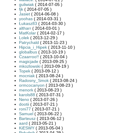
guliwiak
( 2014-07-05 )
fjk
( 2014-07-05 )
Jasiet
( 2014-06-08 )
yoohas
( 2014-03-31 )
Łukasz83
( 2014-03-30 )
altharr
( 2014-03-01 )
MatKolar
( 2014-02-17 )
Lolek
( 2013-12-29 )
Patrychald
( 2013-11-23 )
Hipcia_i_Hipek
( 2013-11-10 )
globalbus
( 2013-10-19 )
Czaarroo!!
( 2013-10-04 )
magicjade
( 2013-09-25 )
mkozlowski
( 2013-09-19 )
Topek
( 2013-09-12 )
mocniak
( 2013-08-24 )
Radosny_Smok
( 2013-08-24 )
ormcocanyon
( 2013-08-23 )
menork
( 2013-08-23 )
karols88
( 2013-07-31 )
Neno
( 2013-07-26 )
dootii
( 2013-07-21 )
roni77
( 2013-07-21 )
Samuel
( 2013-06-22 )
Barteusz
( 2013-06-12 )
aard
( 2013-05-21 )
KiESWY
( 2013-05-04 )
Południk
( 2013-04-29 )