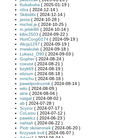
Kubabuba
( 2025-01-19 )
rdza
( 2024-12-14 )
Skibidibi
( 2024-12-14 )
jassa
( 2024-10-28 )
michal.je
( 2024-10-25 )
m.jelski86
( 2024-10-14 )
kibic2503
( 2024-09-22 )
HurtCorgi0174
( 2024-09-19 )
Alicja1297
( 2024-09-19 )
mwakulak
( 2024-09-18 )
Lukasz_D90
( 2024-09-03 )
Gopher
( 2024-08-24 )
coexist
( 2024-08-21 )
bzyk69
( 2024-08-19 )
elizium
( 2024-08-18 )
mnichu
( 2024-08-18 )
pawelpodroznik
( 2024-08-14 )
wito
( 2024-08-09 )
alne
( 2024-08-04 )
natgal
( 2024-08-02 )
ab
( 2024-07-28 )
Scyzor
( 2024-07-17 )
CoLesiu
( 2024-07-12 )
pawelcz
( 2024-06-23 )
nahtah
( 2024-06-22 )
Piotr skowronek
( 2024-06-20 )
Krzysiek troll
( 2024-06-07 )
AdamT
( 2024-06-04 )