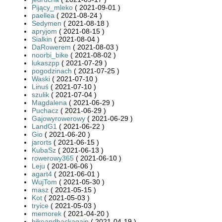
Pijący_mleko
( 2021-09-01 )
paellea
( 2021-08-24 )
Sedymen
( 2021-08-18 )
apryjom
( 2021-08-15 )
Sialkin
( 2021-08-04 )
DaRowerem
( 2021-08-03 )
noorbi_bike
( 2021-08-02 )
lukaszpp
( 2021-07-29 )
pogodzinach
( 2021-07-25 )
Waski
( 2021-07-10 )
Linuś
( 2021-07-10 )
szulik
( 2021-07-04 )
Magdalena
( 2021-06-29 )
Puchacz
( 2021-06-29 )
Gajowyrowerowy
( 2021-06-29 )
LandG1
( 2021-06-22 )
Gio
( 2021-06-20 )
jarorts
( 2021-06-15 )
KubaSz
( 2021-06-13 )
rowerowy365
( 2021-06-10 )
Leju
( 2021-06-06 )
agart4
( 2021-06-01 )
WujTom
( 2021-05-30 )
masz
( 2021-05-15 )
Kot
( 2021-05-03 )
tryice
( 2021-05-03 )
memorek
( 2021-04-20 )
bikeandbackagain
( 2021-04-19 )