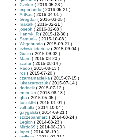
Czeker
( 2016-05-23 )
esperlando
( 2016-05-21 )
ArtKac
( 2016-04-01 )
GregBar
( 2016-03-25 )
makalk
( 2016-02-21 )
joseph
( 2016-02-08 )
Henryk_R
( 2015-12-30 )
Samuel--
( 2015-10-08 )
Wagabunda
( 2015-09-21 )
człowiekdariusz
( 2015-09-04 )
Gucio
( 2015-09-02 )
Mario
( 2015-08-20 )
szafar
( 2015-08-14 )
Rado
( 2015-08-13 )
ros
( 2015-07-20 )
czarnamaciejka
( 2015-07-15 )
lukaszartyszuk
( 2015-07-14 )
dodoelk
( 2015-07-12 )
emonika
( 2015-06-18 )
qba
( 2015-05-05 )
tosiek86
( 2015-01-01 )
valhalla
( 2014-10-04 )
g.rygalski
( 2014-09-21 )
szczepanmarc
( 2014-08-24 )
Legion
( 2014-08-23 )
Mirdo69
( 2014-08-23 )
Iapet
( 2014-08-19 )
wallace.
( 2014-07-21 )