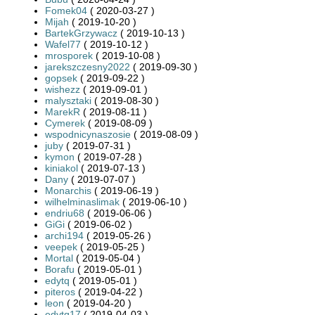
Fomek04
( 2020-03-27 )
Mijah
( 2019-10-20 )
BartekGrzywacz
( 2019-10-13 )
Wafel77
( 2019-10-12 )
mrosporek
( 2019-10-08 )
jarekszczesny2022
( 2019-09-30 )
gopsek
( 2019-09-22 )
wishezz
( 2019-09-01 )
malysztaki
( 2019-08-30 )
MarekR
( 2019-08-11 )
Cymerek
( 2019-08-09 )
wspodnicynaszosie
( 2019-08-09 )
juby
( 2019-07-31 )
kymon
( 2019-07-28 )
kiniakol
( 2019-07-13 )
Dany
( 2019-07-07 )
Monarchis
( 2019-06-19 )
wilhelminaslimak
( 2019-06-10 )
endriu68
( 2019-06-06 )
GiGi
( 2019-06-02 )
archi194
( 2019-05-26 )
veepek
( 2019-05-25 )
Mortal
( 2019-05-04 )
Borafu
( 2019-05-01 )
edytq
( 2019-05-01 )
piteros
( 2019-04-22 )
leon
( 2019-04-20 )
edytq17
( 2019-04-03 )