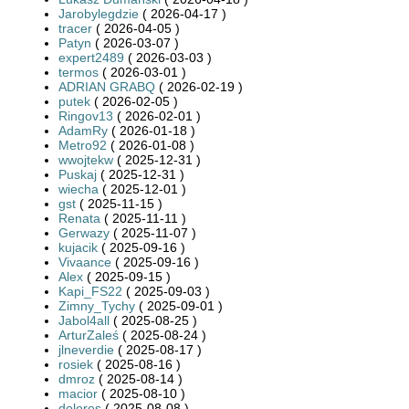
Jarobylegdzie
( 2026-04-17 )
tracer
( 2026-04-05 )
Patyn
( 2026-03-07 )
expert2489
( 2026-03-03 )
termos
( 2026-03-01 )
ADRIAN GRABQ
( 2026-02-19 )
putek
( 2026-02-05 )
Ringov13
( 2026-02-01 )
AdamRy
( 2026-01-18 )
Metro92
( 2026-01-08 )
wwojtekw
( 2025-12-31 )
Puskaj
( 2025-12-31 )
wiecha
( 2025-12-01 )
gst
( 2025-11-15 )
Renata
( 2025-11-11 )
Gerwazy
( 2025-11-07 )
kujacik
( 2025-09-16 )
Vivaance
( 2025-09-16 )
Alex
( 2025-09-15 )
Kapi_FS22
( 2025-09-03 )
Zimny_Tychy
( 2025-09-01 )
Jabol4all
( 2025-08-25 )
ArturZaleś
( 2025-08-24 )
jlneverdie
( 2025-08-17 )
rosiek
( 2025-08-16 )
dmroz
( 2025-08-14 )
macior
( 2025-08-10 )
dolores
( 2025-08-08 )