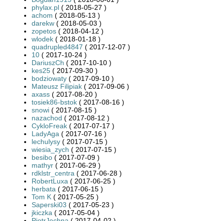
phylax.pl
( 2018-05-27 )
achom
( 2018-05-13 )
darekw
( 2018-05-03 )
zopetos
( 2018-04-12 )
wlodek
( 2018-01-18 )
quadrupled4847
( 2017-12-07 )
10
( 2017-10-24 )
DariuszCh
( 2017-10-10 )
kes25
( 2017-09-30 )
bodziowaty
( 2017-09-10 )
Mateusz Filipiak
( 2017-09-06 )
axass
( 2017-08-20 )
tosiek86-bstok
( 2017-08-16 )
snowi
( 2017-08-15 )
nazachod
( 2017-08-12 )
CykloFreak
( 2017-07-17 )
LadyAga
( 2017-07-16 )
lechulysy
( 2017-07-15 )
wiesia_zych
( 2017-07-15 )
besibo
( 2017-07-09 )
mathyr
( 2017-06-29 )
rdklstr_centra
( 2017-06-28 )
RobertLuxa
( 2017-06-25 )
herbata
( 2017-06-15 )
Tom K
( 2017-05-25 )
Saperski03
( 2017-05-23 )
jkiczka
( 2017-05-04 )
PiotrJechna
( 2017-04-02 )