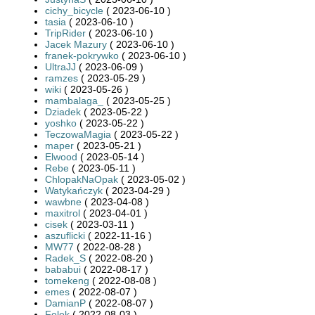
cichy_bicycle
( 2023-06-10 )
tasia
( 2023-06-10 )
TripRider
( 2023-06-10 )
Jacek Mazury
( 2023-06-10 )
franek-pokrywko
( 2023-06-10 )
UltraJJ
( 2023-06-09 )
ramzes
( 2023-05-29 )
wiki
( 2023-05-26 )
mambalaga_
( 2023-05-25 )
Dziadek
( 2023-05-22 )
yoshko
( 2023-05-22 )
TeczowaMagia
( 2023-05-22 )
maper
( 2023-05-21 )
Elwood
( 2023-05-14 )
Rebe
( 2023-05-11 )
ChlopakNaOpak
( 2023-05-02 )
Watykańczyk
( 2023-04-29 )
wawbne
( 2023-04-08 )
maxitrol
( 2023-04-01 )
cisek
( 2023-03-11 )
aszuflicki
( 2022-11-16 )
MW77
( 2022-08-28 )
Radek_S
( 2022-08-20 )
bababui
( 2022-08-17 )
tomekeng
( 2022-08-08 )
emes
( 2022-08-07 )
DamianP
( 2022-08-07 )
Felek
( 2022-08-03 )