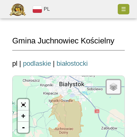
☰
PL
Gmina Juchnowiec Kościelny
pl |
podlaskie
|
białostocki
+
-