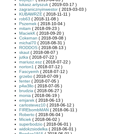
lukasz.artyszuk
( 2019-03-17 )
zagranicznyinwestor
( 2019-03-03 )
KUBAWRZE
( 2018-11-11 )
rob63
( 2018-11-08 )
Pszemek
( 2018-10-04 )
mitam
( 2018-09-23 )
MaciekK
( 2018-09-20 )
Cokeman
( 2018-09-08 )
michal70
( 2018-08-31 )
RODDOS
( 2018-08-13 )
skaut
( 2018-08-07 )
jutka
( 2018-07-22 )
mariusz.esz
( 2018-07-22 )
norton1
( 2018-07-12 )
Fascyemh
( 2018-07-12 )
grzebo
( 2018-07-09 )
fenter
( 2018-07-05 )
p4w3llo
( 2018-07-05 )
brudzia
( 2018-06-27 )
monia
( 2018-06-19 )
emjarek
( 2018-06-13 )
carlostevez10
( 2018-06-12 )
FIREbombMAN
( 2018-06-11 )
Roberto
( 2018-06-04 )
Miciek
( 2018-06-02 )
superbodzio
( 2018-06-01 )
widokzsiodelka
( 2018-06-01 )
Bogdan1915
( 2018-06-01 )