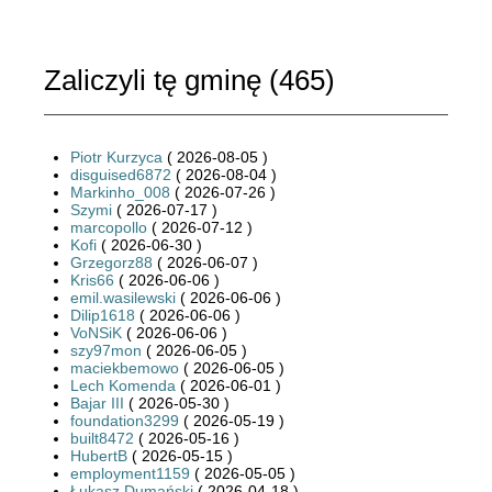
Zaliczyli tę gminę (
465
)
Piotr Kurzyca
( 2026-08-05 )
disguised6872
( 2026-08-04 )
Markinho_008
( 2026-07-26 )
Szymi
( 2026-07-17 )
marcopollo
( 2026-07-12 )
Kofi
( 2026-06-30 )
Grzegorz88
( 2026-06-07 )
Kris66
( 2026-06-06 )
emil.wasilewski
( 2026-06-06 )
Dilip1618
( 2026-06-06 )
VoNSiK
( 2026-06-06 )
szy97mon
( 2026-06-05 )
maciekbemowo
( 2026-06-05 )
Lech Komenda
( 2026-06-01 )
Bajar III
( 2026-05-30 )
foundation3299
( 2026-05-19 )
built8472
( 2026-05-16 )
HubertB
( 2026-05-15 )
employment1159
( 2026-05-05 )
Łukasz Dumański
( 2026-04-18 )