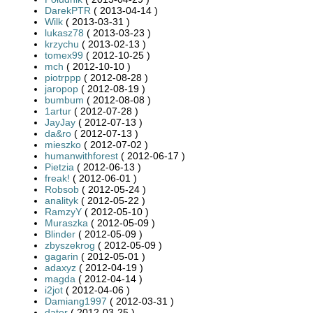
DarekPTR
( 2013-04-14 )
Wilk
( 2013-03-31 )
lukasz78
( 2013-03-23 )
krzychu
( 2013-02-13 )
tomex99
( 2012-10-25 )
mch
( 2012-10-10 )
piotrppp
( 2012-08-28 )
jaropop
( 2012-08-19 )
bumbum
( 2012-08-08 )
1artur
( 2012-07-28 )
JayJay
( 2012-07-13 )
da&ro
( 2012-07-13 )
mieszko
( 2012-07-02 )
humanwithforest
( 2012-06-17 )
Pietzia
( 2012-06-13 )
freak!
( 2012-06-01 )
Robsob
( 2012-05-24 )
analityk
( 2012-05-22 )
RamzyY
( 2012-05-10 )
Muraszka
( 2012-05-09 )
Blinder
( 2012-05-09 )
zbyszekrog
( 2012-05-09 )
gagarin
( 2012-05-01 )
adaxyz
( 2012-04-19 )
magda
( 2012-04-14 )
i2jot
( 2012-04-06 )
Damiang1997
( 2012-03-31 )
dater
( 2012-03-25 )