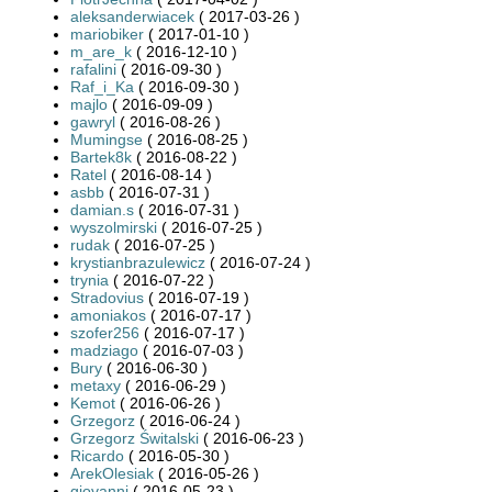
aleksanderwiacek
( 2017-03-26 )
mariobiker
( 2017-01-10 )
m_are_k
( 2016-12-10 )
rafalini
( 2016-09-30 )
Raf_i_Ka
( 2016-09-30 )
majlo
( 2016-09-09 )
gawryl
( 2016-08-26 )
Mumingse
( 2016-08-25 )
Bartek8k
( 2016-08-22 )
Ratel
( 2016-08-14 )
asbb
( 2016-07-31 )
damian.s
( 2016-07-31 )
wyszolmirski
( 2016-07-25 )
rudak
( 2016-07-25 )
krystianbrazulewicz
( 2016-07-24 )
trynia
( 2016-07-22 )
Stradovius
( 2016-07-19 )
amoniakos
( 2016-07-17 )
szofer256
( 2016-07-17 )
madziago
( 2016-07-03 )
Bury
( 2016-06-30 )
metaxy
( 2016-06-29 )
Kemot
( 2016-06-26 )
Grzegorz
( 2016-06-24 )
Grzegorz Świtalski
( 2016-06-23 )
Ricardo
( 2016-05-30 )
ArekOlesiak
( 2016-05-26 )
giovanni
( 2016-05-23 )