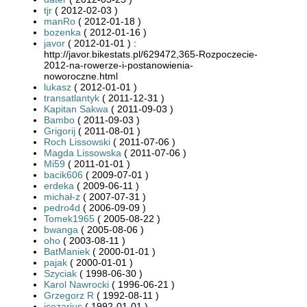
tjr
( 2012-02-03 )
manRo
( 2012-01-18 )
bozenka
( 2012-01-16 )
javor
( 2012-01-01 ) :
http://javor.bikestats.pl/629472,365-Rozpoczecie-
2012-na-rowerze-i-postanowienia-
noworoczne.html
lukasz
( 2012-01-01 )
transatlantyk
( 2011-12-31 )
Kapitan Sakwa
( 2011-09-03 )
Bambo
( 2011-09-03 )
Grigorij
( 2011-08-01 )
Roch Lissowski
( 2011-07-06 )
Magda Lissowska
( 2011-07-06 )
Mi59
( 2011-01-01 )
bacik606
( 2009-07-01 )
erdeka
( 2009-06-11 )
michał-z
( 2007-07-31 )
pedro4d
( 2006-09-09 )
Tomek1965
( 2005-08-22 )
bwanga
( 2005-08-06 )
oho
( 2003-08-11 )
BatManiek
( 2000-01-01 )
pajak
( 2000-01-01 )
Szyciak
( 1998-06-30 )
Karol Nawrocki
( 1996-06-21 )
Grzegorz R
( 1992-08-11 )
jcezarius
( 1992-01-01 )