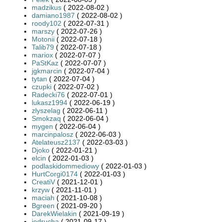
madzikus
( 2022-08-02 )
damiano1987
( 2022-08-02 )
roody102
( 2022-07-31 )
marszy
( 2022-07-26 )
Motonii
( 2022-07-18 )
Talib79
( 2022-07-18 )
mariox
( 2022-07-07 )
PaStKaz
( 2022-07-07 )
jgkmarcin
( 2022-07-04 )
tytan
( 2022-07-04 )
czupki
( 2022-07-02 )
Radecki76
( 2022-07-01 )
lukasz1994
( 2022-06-19 )
zlyszelag
( 2022-06-11 )
Smokzaq
( 2022-06-04 )
mygen
( 2022-06-04 )
marcinpalosz
( 2022-06-03 )
Atelateusz2137
( 2022-03-03 )
Djoko
( 2022-01-21 )
elcin
( 2022-01-03 )
podlaskidommediowy
( 2022-01-03 )
HurtCorgi0174
( 2022-01-03 )
CreatiV
( 2021-12-01 )
krzyw
( 2021-11-01 )
maciah
( 2021-10-08 )
Bgreen
( 2021-09-20 )
DarekWielakin
( 2021-09-19 )
jedrucha
( 2021-09-17 )