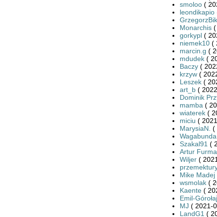
smoloo
( 20
leondikapio
GrzegorzBi
Monarchis
(
gorkypl
( 20
niemek10
( 
marcin.g
( 2
mdudek
( 2
Baczy
( 202
krzyw
( 2022
Leszek
( 20
art_b
( 2022
Dominik Prz
mamba
( 20
wiaterek
( 2
miciu
( 2021
MarysiaN.
(
Wagabunda
Szakal91
( 
Artur Furma
Wiljer
( 2021
przemektury
Mike Madej
wsmolak
( 2
Kaente
( 20
Emil-Góroła
MJ
( 2021-0
LandG1
( 2