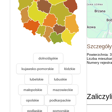
Szczegóły
Powierzchnia: 
dolnośląskie
Liczba mieszka
Numery rejestra
kujawsko-pomorskie
łódzkie
lubelskie
lubuskie
małopolskie
mazowieckie
Zaliczyl
opolskie
podkarpackie
podlaskie
pomorskie