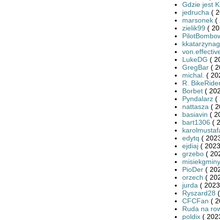
Gdzie jest K
jedrucha
( 2
marsonek
( 
zielik99
( 20
PilotBombo
kkatarzynag
von.effectiv
LukeDG
( 2
GregBar
( 2
michal.
( 20
R. BikeRide
Borbet
( 202
Pyndalarz
( 
nattasza
( 2
basiavin
( 2
bart1306
( 
karolmustaf
edytq
( 2023
ejdiaj
( 2023
grzebo
( 20
misiekgmin
PioDer
( 20
orzech
( 20
jurda
( 2023
Ryszard28
(
CFCFan
( 2
Ruda na ro
poldix
( 202