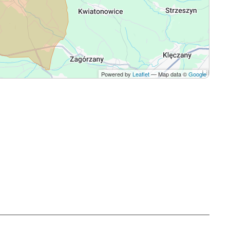
Powered by
Leaflet
— Map data ©
Google