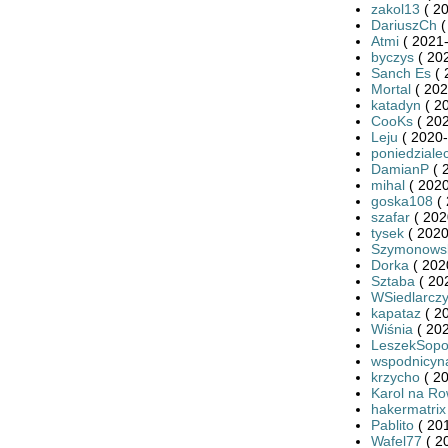
zakol13
( 20
DariuszCh
(
Atmi
( 2021-
byczys
( 20
Sanch Es
( 
Mortal
( 202
katadyn
( 2
CooKs
( 202
Leju
( 2020-
poniedziale
DamianP
( 
mihal
( 2020
goska108
( 
szafar
( 202
tysek
( 2020
Szymonows
Dorka
( 202
Sztaba
( 20
WSiedlarcz
kapataz
( 2
Wiśnia
( 202
LeszekSopo
wspodnicyn
krzycho
( 20
Karol na R
hakermatrix
Pablito
( 201
Wafel77
( 2