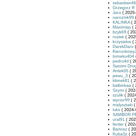
sebastian4
Grzegorz R
Jaro
( 2025-
naroznik99
(
KALINKA
( 
Maximiqs
( 
bzyk69
( 20
rosiek
( 202
krzysiekw
( 
DarekDaro
(
Kierunkowy
tomeku404
pedro4d
( 2
Swoimi Dro
Antek05
( 2
pewu_3
( 2
klimek81
( 2
balbinkaa
( 
Szymi
( 202
szulik
( 2024
wycior99
( 2
malysztaki
(
luks
( 2024-
SAMBOR P
ural91
( 202
fenter
( 202
Bartosz
( 20
KubaSz
( 20