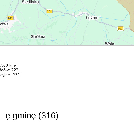
37.60 km²
ńców: ???
cyjne: ???
i tę gminę (
316
)