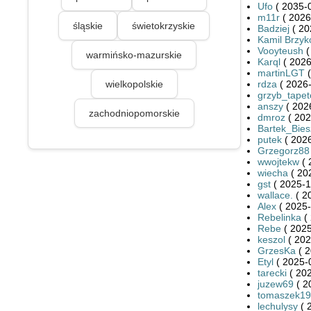
Ufo
( 2035-0
m11r
( 2026
śląskie
świetokrzyskie
Badziej
( 20
Kamil Brzyk
Vooyteush
(
warmińsko-mazurskie
Karql
( 2026
martinLGT
(
wielkopolskie
rdza
( 2026-
grzyb_tape
anszy
( 202
zachodniopomorskie
dmroz
( 202
Bartek_Bie
putek
( 2026
Grzegorz88
wwojtekw
( 
wiecha
( 20
gst
( 2025-1
wallace.
( 2
Alex
( 2025-
Rebelinka
( 
Rebe
( 2025
keszol
( 202
GrzesKa
( 2
Etyl
( 2025-
tarecki
( 202
juzew69
( 2
tomaszek19
lechulysy
( 