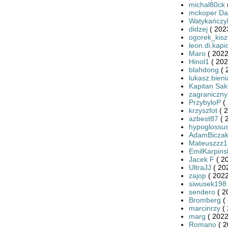
michal80ck
mckoper Da
Watykańczy
didzej
( 202
ogorek_kis
leon.di.kapi
Maro
( 2022
Hinol1
( 202
blahdong
( 
lukasz.bieni
Kapitan Sa
zagraniczny
PrzybyloP
( 
krzyszfot
( 2
azbest87
( 
hypoglossu
AdamBicza
Mateuszzz1
EmilKarpins
Jacek F
( 2
UltraJJ
( 20
zajop
( 2022
siwusek198
sendero
( 2
Bromberg
( 
marcinrzy
( 
marg
( 2022
Romano
( 2