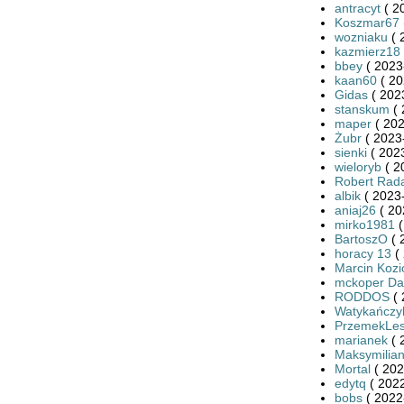
antracyt
( 2
Koszmar67
wozniaku
( 
kazmierz18
bbey
( 2023
kaan60
( 20
Gidas
( 202
stanskum
( 
maper
( 202
Żubr
( 2023
sienki
( 2023
wieloryb
( 2
Robert Rada
albik
( 2023-
aniaj26
( 20
mirko1981
(
BartoszO
( 
horacy 13
( 
Marcin Kozi
mckoper Da
RODDOS
( 
Watykańczy
PrzemekLe
marianek
( 
Maksymilia
Mortal
( 202
edytq
( 2022
bobs
( 2022