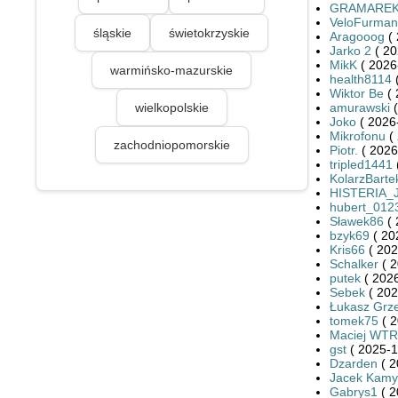
GRAMARE
VeloFurman
śląskie
świetokrzyskie
Aragooog
( 
Jarko 2
( 20
MikK
( 2026
warmińsko-mazurskie
health8114
(
Wiktor Be
( 
wielkopolskie
amurawski
(
Joko
( 2026
Mikrofonu
( 
zachodniopomorskie
Piotr.
( 2026
tripled1441
KolarzBarte
HISTERIA_
hubert_012
Sławek86
( 
bzyk69
( 20
Kris66
( 202
Schalker
( 2
putek
( 2026
Sebek
( 202
Łukasz Grze
tomek75
( 2
Maciej WTR
gst
( 2025-1
Dzarden
( 2
Jacek Kamy
Gabrys1
( 2