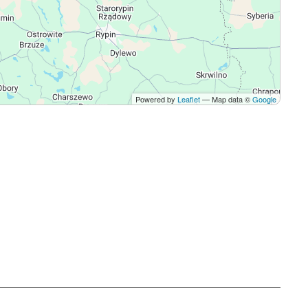
Powered by
Leaflet
— Map data ©
Google