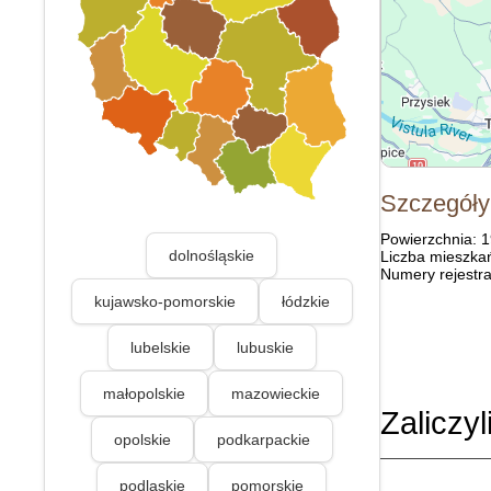
Szczegóły
Powierzchnia: 
dolnośląskie
Liczba mieszka
Numery rejestra
kujawsko-pomorskie
łódzkie
lubelskie
lubuskie
małopolskie
mazowieckie
Zaliczyl
opolskie
podkarpackie
podlaskie
pomorskie