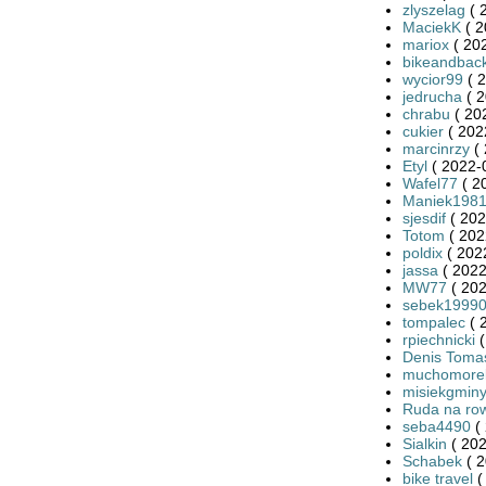
zlyszelag
( 
MaciekK
( 2
mariox
( 20
bikeandbac
wycior99
( 2
jedrucha
( 2
chrabu
( 20
cukier
( 202
marcinrzy
( 
Etyl
( 2022-
Wafel77
( 2
Maniek198
sjesdif
( 202
Totom
( 202
poldix
( 202
jassa
( 2022
MW77
( 202
sebek1999
tompalec
( 
rpiechnicki
(
Denis Toma
muchomore
misiekgmin
Ruda na ro
seba4490
( 
Sialkin
( 202
Schabek
( 2
bike travel
(