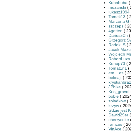
Kubabuba
(
mozanski
( 
lukasz1994
Tomek13
( 
Marzena G
szczeps
( 2
4gotten
( 20
DariuszCh
(
Grzegorz Św
Radek_S
( 
Jacek Mazu
Wojciech Ma
RobertLuxa
Konop73
( 
Tomat1n1
( 
em__es
( 2
beksajt
( 20
krystianbra
JPbike
( 202
Kris_gravel
bobie
( 2024
zoladkow
( 
krzyw
( 2024
Gdzie jest K
Dawid29er
(
cherrycoke
(
ramzes
( 20
VinAce
( 20