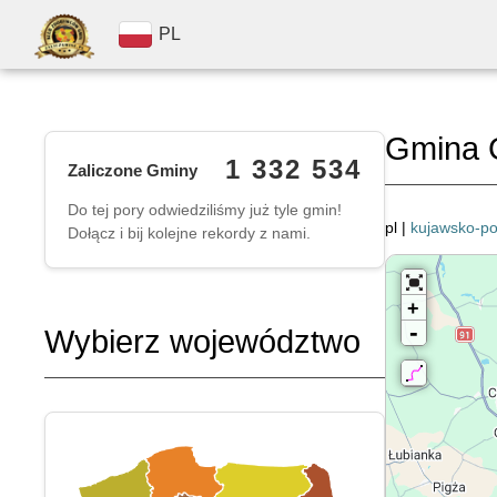
PL
Gmina G
1 332 534
Zaliczone Gminy
Do tej pory odwiedziliśmy już tyle gmin!
pl |
kujawsko-p
Dołącz i bij kolejne rekordy z nami.
+
-
Wybierz województwo