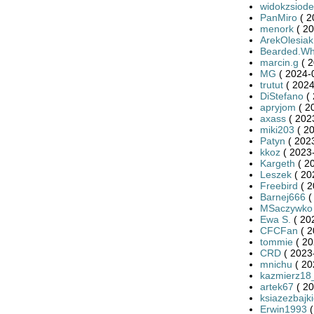
widokzsiode
PanMiro
( 2
menork
( 20
ArekOlesiak
Bearded.Wh
marcin.g
( 2
MG
( 2024-
trutut
( 2024
DiStefano
( 
apryjom
( 2
axass
( 202
miki203
( 20
Patyn
( 2023
kkoz
( 2023-
Kargeth
( 2
Leszek
( 20
Freebird
( 2
Barnej666
(
MSaczywko
Ewa S.
( 20
CFCFan
( 2
tommie
( 20
CRD
( 2023
mnichu
( 20
kazmierz18
artek67
( 20
ksiazezbajk
Erwin1993
(