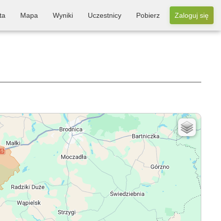
ta
Mapa
Wyniki
Uczestnicy
Pobierz
Zaloguj się