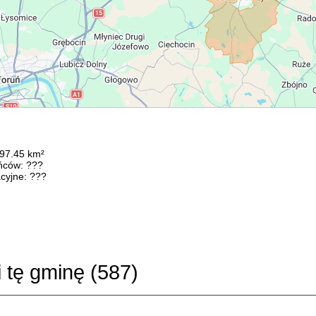
197.45 km²
ńców: ???
cyjne: ???
i tę gminę (
587
)