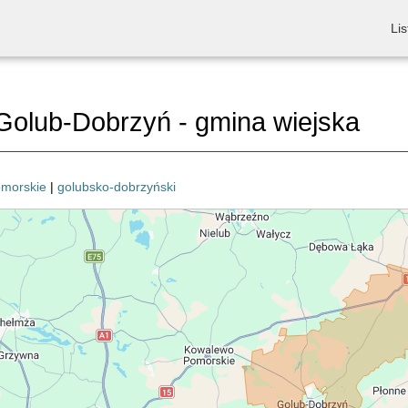
Lis
olub-Dobrzyń - gmina wiejska
omorskie
|
golubsko-dobrzyński