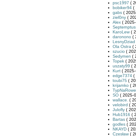
psc1997
( 2
bobiker94
( 
gabs
( 2025
ziel0ny
( 20
Alex
( 2025-
Septemptus
KaroLew
( 2
daronono
( 
LesnyDziad
Ola Ostra
( 
szucio
( 202
Sedymen
( 
Topek
( 202
uszaty99
( 
Kurt
( 2025-
edge7374
(
toubi75
( 20
krijamko
( 2
TypNaRowe
SO
( 2025-0
wallace.
( 2
velobird
( 2
Julofly
( 202
Hub1916
( 
Bartas
( 202
godles
( 202
NKAYD
( 20
Czesław
( 2