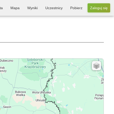
ta
Mapa
Wyniki
Uczestnicy
Pobierz
Zaloguj się