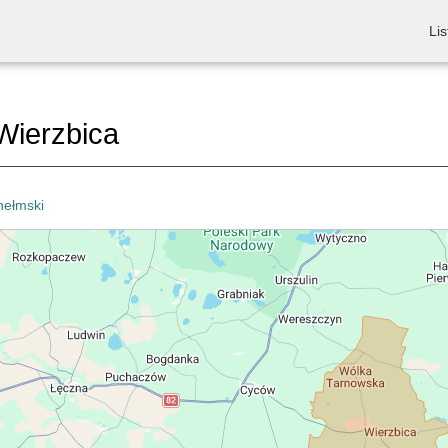
Lis
Wierzbica
hełmski