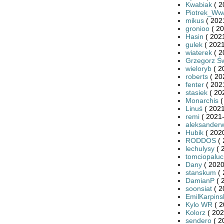
Kwabiak
( 2
Piotrek_Ww
mikus
( 202
gronioo
( 20
Hasin
( 2021
gulek
( 2021
wiaterek
( 2
Grzegorz Św
wieloryb
( 2
roberts
( 20
fenter
( 202
stasiek
( 20
Monarchis
(
Linuś
( 2021
remi
( 2021-
aleksander
Hubik
( 2020
RODDOS
( 
lechulysy
( 
tomciopaluc
Dany
( 2020
stanskum
( 
DamianP
( 
soonsiat
( 2
EmilKarpins
Kylo WR
( 2
Kolorz
( 202
sendero
( 2