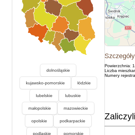
Szczegóły
Powierzchnia: 
dolnośląskie
Liczba mieszka
Numery rejestra
kujawsko-pomorskie
łódzkie
lubelskie
lubuskie
małopolskie
mazowieckie
Zaliczyl
opolskie
podkarpackie
podlaskie
pomorskie