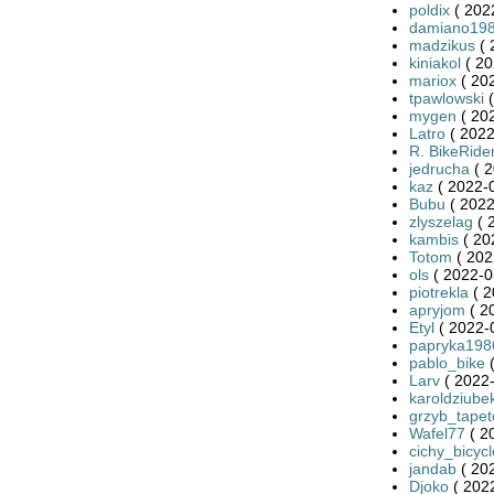
poldix
( 202
damiano19
madzikus
( 
kiniakol
( 20
mariox
( 20
tpawlowski
(
mygen
( 20
Latro
( 2022
R. BikeRide
jedrucha
( 2
kaz
( 2022-0
Bubu
( 2022
zlyszelag
( 
kambis
( 20
Totom
( 202
ols
( 2022-0
piotrekla
( 2
apryjom
( 2
Etyl
( 2022-
papryka198
pablo_bike
(
Larv
( 2022-
karoldziube
grzyb_tape
Wafel77
( 2
cichy_bicycl
jandab
( 20
Djoko
( 2022