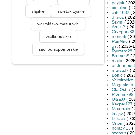
pdyjak
( 202
cocolino
( 2
śląskie
świetokrzyskie
elite1632
( 
dmroz
( 202
Szymi
( 202
warmińsko-mazurskie
Artur P.
( 20
Grzegorz88
wielkopolskie
menork
( 20
PanMiro
( 2
gst
( 2025-1
zachodniopomorskie
Ryszard28
(
BromasS
( 
majlo
( 2025
undermount
marsad7
( 2
Bonio
( 2025
Voltairovicz
Magdalena
Ola Ostra
( 
Przemek99
UltraJJ
( 20
Kacper127
(
Moterrola
( 
krzyw
( 2025
Leszek
( 20
Orion
( 2025
horacy 13
( 
szobart
( 20