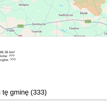
146.36 km²
ńców: ???
cyjne: ???
i tę gminę (
333
)