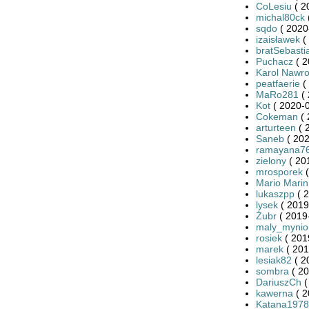
CoLesiu
( 2
michal80ck
sqdo
( 2020
izaisławek
(
bratSebasti
Puchacz
( 2
Karol Nawro
peatfaerie
(
MaRo281
( 
Kot
( 2020-0
Cokeman
( 
arturteen
( 
Saneb
( 202
ramayana7
zielony
( 20
mrosporek
(
Mario Marin
lukaszpp
( 2
lysek
( 2019
Żubr
( 2019
maly_mynio
rosiek
( 201
marek
( 201
lesiak82
( 2
sombra
( 20
DariuszCh
(
kawerna
( 2
Katana1978