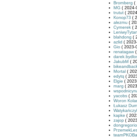
Bromberg
( 
MG
( 2024-
trutut
( 2024
Konop73
( 
alezmu
( 20
Cymerek
( 
LeniwyTyta
blahdong
( 
azlid
( 2023-
Gio
( 2023-0
renatagaw
(
darek.bydlo
JakubM
( 2
bikeandbac
Mortal
( 202
edytq
( 2023
Elgie
( 2023
marg
( 2023
wspodnicyn
yacobs
( 20
Woron Kola
Łukasz Dum
Watykańczy
kapke
( 202
zajop
( 2023
dongregorio
PrzemekLe
teamPKOBan