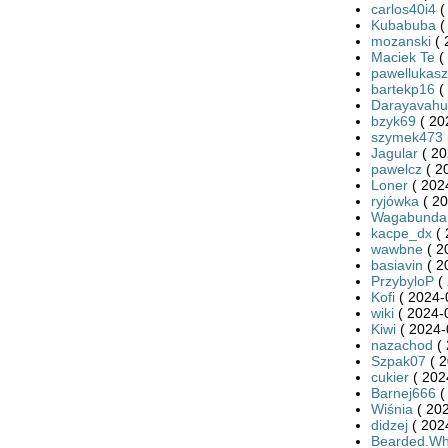
carlos40i4
(
Kubabuba
(
mozanski
( 
Maciek Te
(
pawellukasz
bartekp16
(
Darayavahu
bzyk69
( 20
szymek473
Jagular
( 20
pawelcz
( 2
Loner
( 202
ryjówka
( 20
Wagabunda
kacpe_dx
( 
wawbne
( 2
basiavin
( 2
PrzybyloP
( 
Kofi
( 2024-
wiki
( 2024-
Kiwi
( 2024-
nazachod
( 
Szpak07
( 2
cukier
( 202
Barnej666
(
Wiśnia
( 202
didzej
( 202
Bearded.Wh