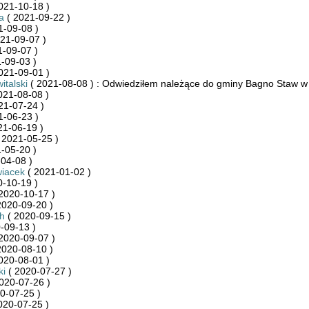
021-10-18 )
a
( 2021-09-22 )
1-09-08 )
21-09-07 )
-09-07 )
-09-03 )
021-09-01 )
italski
( 2021-08-08 ) : Odwiedziłem należące do gminy Bagno Staw 
021-08-08 )
21-07-24 )
1-06-23 )
21-06-19 )
 2021-05-25 )
-05-20 )
04-08 )
wiacek
( 2021-01-02 )
-10-19 )
2020-10-17 )
2020-09-20 )
h
( 2020-09-15 )
-09-13 )
2020-09-07 )
2020-08-10 )
020-08-01 )
ki
( 2020-07-27 )
020-07-26 )
0-07-25 )
020-07-25 )