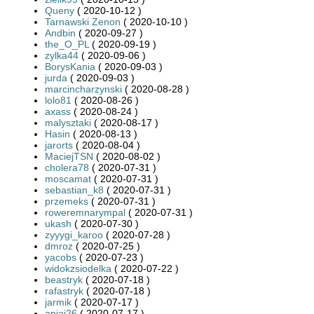
Queny
( 2020-10-12 )
Tarnawski Zenon
( 2020-10-10 )
Andbin
( 2020-09-27 )
the_O_PL
( 2020-09-19 )
zylka44
( 2020-09-06 )
BorysKania
( 2020-09-03 )
jurda
( 2020-09-03 )
marcincharzynski
( 2020-08-28 )
lolo81
( 2020-08-26 )
axass
( 2020-08-24 )
malysztaki
( 2020-08-17 )
Hasin
( 2020-08-13 )
jarorts
( 2020-08-04 )
MaciejTSN
( 2020-08-02 )
cholera78
( 2020-07-31 )
moscamat
( 2020-07-31 )
sebastian_k8
( 2020-07-31 )
przemeks
( 2020-07-31 )
roweremnarympal
( 2020-07-31 )
ukash
( 2020-07-30 )
zyyygi_karoo
( 2020-07-28 )
dmroz
( 2020-07-25 )
yacobs
( 2020-07-23 )
widokzsiodelka
( 2020-07-22 )
beastryk
( 2020-07-18 )
rafastryk
( 2020-07-18 )
jarmik
( 2020-07-17 )
aniaj26
( 2020-07-17 )