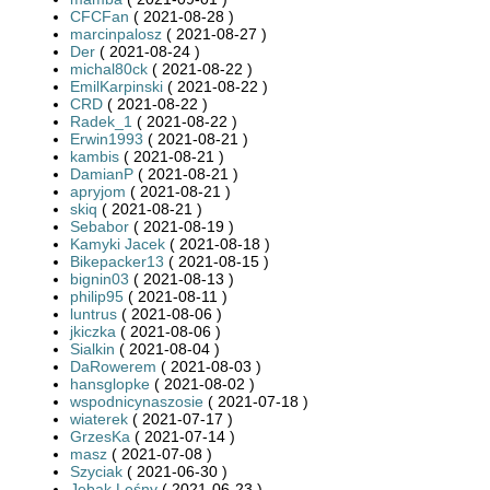
CFCFan
( 2021-08-28 )
marcinpalosz
( 2021-08-27 )
Der
( 2021-08-24 )
michal80ck
( 2021-08-22 )
EmilKarpinski
( 2021-08-22 )
CRD
( 2021-08-22 )
Radek_1
( 2021-08-22 )
Erwin1993
( 2021-08-21 )
kambis
( 2021-08-21 )
DamianP
( 2021-08-21 )
apryjom
( 2021-08-21 )
skiq
( 2021-08-21 )
Sebabor
( 2021-08-19 )
Kamyki Jacek
( 2021-08-18 )
Bikepacker13
( 2021-08-15 )
bignin03
( 2021-08-13 )
philip95
( 2021-08-11 )
luntrus
( 2021-08-06 )
jkiczka
( 2021-08-06 )
Sialkin
( 2021-08-04 )
DaRowerem
( 2021-08-03 )
hansglopke
( 2021-08-02 )
wspodnicynaszosie
( 2021-07-18 )
wiaterek
( 2021-07-17 )
GrzesKa
( 2021-07-14 )
masz
( 2021-07-08 )
Szyciak
( 2021-06-30 )
Jebak Leśny
( 2021-06-23 )