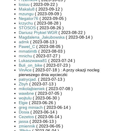
losiuu
( 2023-09-22 )
Makalu8
( 2023-09-12 )
mzungu
( 2023-09-09 )
Negator76
( 2023-09-05 )
krzychu
( 2023-08-28 )
STOSOS
( 2023-08-26 )
Dariusz Prykiel WGR
( 2023-08-22 )
Magdalena_Jakubowska
( 2023-08-14 )
admk
( 2023-08-13 )
Pawel_C
( 2023-08-05 )
mmatimtb
( 2023-08-03 )
mnichu
( 2023-07-27 )
Lukaszwawa81
( 2023-07-24 )
Buli_on_bike
( 2023-07-23 )
VinAce
( 2023-07-18 ) : A przy okazji nocleg
pierwszego dnia wycieczki
patrycjad.
( 2023-07-13 )
Zbyh
( 2023-07-13 )
mikolajbieniek
( 2023-07-08 )
wawbne
( 2023-07-05 )
wojtulu
( 2023-06-30 )
Elgie
( 2023-06-26 )
greg miniach
( 2023-06-14 )
Dosia
( 2023-06-14 )
Cezetos
( 2023-06-14 )
jassa
( 2023-06-13 )
zmiennik
( 2023-06-05 )
JPbike
( 2023-06-04 )