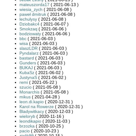
mateuszorda17
( 2021-06-13 )
wiesia_zych
( 2021-06-08 )
paweł dmitruk
( 2021-06-08 )
lechulysy
( 2021-06-08 )
Dziobakc4
( 2021-06-07 )
Smokzaq
( 2021-06-06 )
bodziowaty
( 2021-06-06 )
bbc
( 2021-06-03 )
wisa
( 2021-06-03 )
slaszLDR
( 2021-06-03 )
Pyndalarz
( 2021-06-03 )
bastard
( 2021-06-03 )
Gunders
( 2021-06-03 )
BUKAJ
( 2021-06-03 )
KubaSz
( 2021-06-02 )
JustynaS
( 2021-06-02 )
remi
( 2021-05-22 )
szucio
( 2021-05-08 )
Monarchis
( 2021-05-08 )
mikus
( 2021-04-28 )
leon.di.kapio
( 2020-12-31 )
Karol na Rowerze
( 2020-12-31 )
Bladywitkacy
( 2020-12-03 )
wieloryb
( 2020-11-16 )
leondikapio
( 2020-11-03 )
brzozka
( 2020-10-25 )
pacio
( 2020-10-23 )
zielik99
( 2020-10-15 )