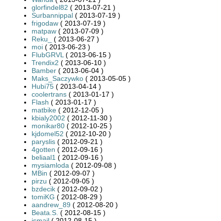
glorfindel82
( 2013-07-21 )
Surbannippal
( 2013-07-19 )
frigodaw
( 2013-07-19 )
matpaw
( 2013-07-09 )
Reku_
( 2013-06-27 )
moi
( 2013-06-23 )
FlubGRVL
( 2013-06-15 )
Trendix2
( 2013-06-10 )
Bamber
( 2013-06-04 )
Maks_Saczywko
( 2013-05-05 )
Hubi75
( 2013-04-14 )
coolertrans
( 2013-01-17 )
Flash
( 2013-01-17 )
matbike
( 2012-12-05 )
kbialy2002
( 2012-11-30 )
monikar80
( 2012-10-25 )
kjdomel52
( 2012-10-20 )
paryslis
( 2012-09-21 )
4gotten
( 2012-09-16 )
beliaal1
( 2012-09-16 )
mysiamloda
( 2012-09-08 )
MBin
( 2012-09-07 )
pirzu
( 2012-09-05 )
bzdecik
( 2012-09-02 )
tomiKG
( 2012-08-29 )
aandrew_89
( 2012-08-20 )
Beata.S.
( 2012-08-15 )
ismail
( 2012-08-15 )