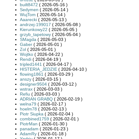
built8472
( 2026-05-16 )
Sedymen
( 2026-05-14 )
WujTom
( 2026-05-14 )
Aaarecki
( 2026-05-13 )
andrzej-199017
( 2026-05-08 )
Kierunkowy22
( 2026-05-05 )
grzyb_tapetowy
( 2026-05-04 )
SMagda
( 2026-05-03 )
Gaber
( 2026-05-01 )
Zol
( 2026-05-01 )
Wojtko
( 2026-04-22 )
Rendi
( 2026-04-19 )
tripled1441
( 2026-04-17 )
HISTERIA_JEDZIE
( 2026-04-10 )
flowing1861
( 2026-03-29 )
anszy
( 2026-03-15 )
designer9504
( 2026-03-12 )
wstrax
( 2026-03-03 )
Refiu
( 2026-03-03 )
ADRIAN GRABQ
( 2026-02-19 )
welna79
( 2026-02-17 )
hoelm78
( 2026-02-13 )
Piotr Siupka
( 2026-02-04 )
combined1759
( 2026-02-01 )
PiotrMan
( 2026-01-30 )
panadam
( 2026-01-23 )
AdamRy
( 2026-01-18 )
Yndriu
( 2026-01-17 )