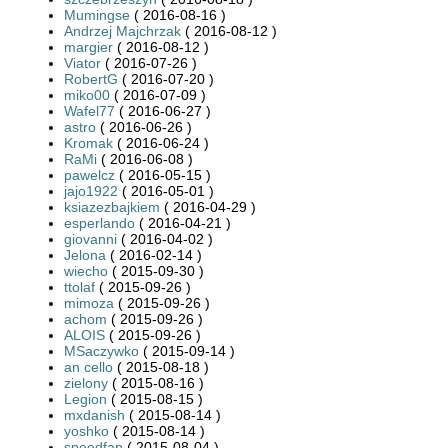
Mumingse
( 2016-08-16 )
Andrzej Majchrzak
( 2016-08-12 )
margier
( 2016-08-12 )
Viator
( 2016-07-26 )
RobertG
( 2016-07-20 )
miko00
( 2016-07-09 )
Wafel77
( 2016-06-27 )
astro
( 2016-06-26 )
Kromak
( 2016-06-24 )
RaMi
( 2016-06-08 )
pawelcz
( 2016-05-15 )
jajo1922
( 2016-05-01 )
ksiazezbajkiem
( 2016-04-29 )
esperlando
( 2016-04-21 )
giovanni
( 2016-04-02 )
Jelona
( 2016-02-14 )
wiecho
( 2015-09-30 )
ttolaf
( 2015-09-26 )
mimoza
( 2015-09-26 )
achom
( 2015-09-26 )
ALOIS
( 2015-09-26 )
MSaczywko
( 2015-09-14 )
an cello
( 2015-08-18 )
zielony
( 2015-08-16 )
Legion
( 2015-08-15 )
mxdanish
( 2015-08-14 )
yoshko
( 2015-08-14 )
speedfan
( 2015-08-04 )