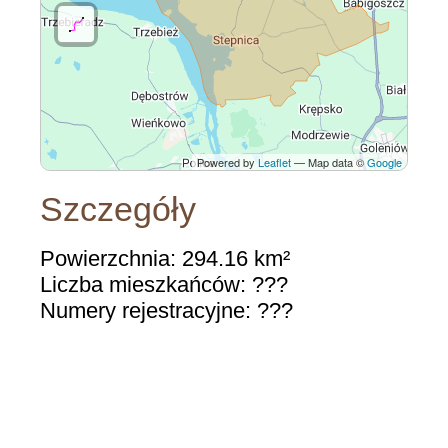
Powered by
Leaflet
— Map data ©
Google
Szczegóły
Powierzchnia: 294.16 km²
Liczba mieszkańców: ???
Numery rejestracyjne: ???