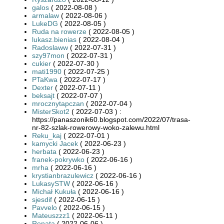
galos
( 2022-08-08 )
armalaw
( 2022-08-06 )
LukeDG
( 2022-08-05 )
Ruda na rowerze
( 2022-08-05 )
lukasz.bienias
( 2022-08-04 )
Radoslaww
( 2022-07-31 )
szy97mon
( 2022-07-31 )
cukier
( 2022-07-30 )
mati1990
( 2022-07-25 )
PTaKwa
( 2022-07-17 )
Dexter
( 2022-07-11 )
beksajt
( 2022-07-07 )
mrocznytapczan
( 2022-07-04 )
MisterSkot2
( 2022-07-03 ) :
https://panaszonik60.blogspot.com/2022/07/trasa-
nr-82-szlak-rowerowy-woko-zalewu.html
Reku_kaj
( 2022-07-01 )
kamycki Jacek
( 2022-06-23 )
herbata
( 2022-06-23 )
franek-pokrywko
( 2022-06-16 )
mrha
( 2022-06-16 )
krystianbrazulewicz
( 2022-06-16 )
LukasySTW
( 2022-06-16 )
Michał Kukuła
( 2022-06-16 )
sjesdif
( 2022-06-15 )
Pavvelo
( 2022-06-15 )
Mateuszzz1
( 2022-06-11 )
Renata
( 2022-06-06 )