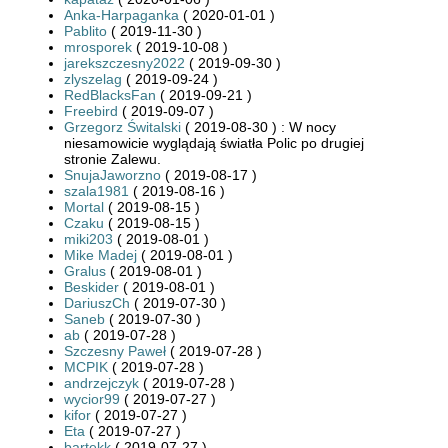
Anka-Harpaganka
( 2020-01-01 )
Pablito
( 2019-11-30 )
mrosporek
( 2019-10-08 )
jarekszczesny2022
( 2019-09-30 )
zlyszelag
( 2019-09-24 )
RedBlacksFan
( 2019-09-21 )
Freebird
( 2019-09-07 )
Grzegorz Świtalski
( 2019-08-30 ) : W nocy
niesamowicie wyglądają światła Polic po drugiej
stronie Zalewu.
SnujaJaworzno
( 2019-08-17 )
szala1981
( 2019-08-16 )
Mortal
( 2019-08-15 )
Czaku
( 2019-08-15 )
miki203
( 2019-08-01 )
Mike Madej
( 2019-08-01 )
Gralus
( 2019-08-01 )
Beskider
( 2019-08-01 )
DariuszCh
( 2019-07-30 )
Saneb
( 2019-07-30 )
ab
( 2019-07-28 )
Szczesny Paweł
( 2019-07-28 )
MCPIK
( 2019-07-28 )
andrzejczyk
( 2019-07-28 )
wycior99
( 2019-07-27 )
kifor
( 2019-07-27 )
Eta
( 2019-07-27 )
bartekk
( 2019-07-27 )