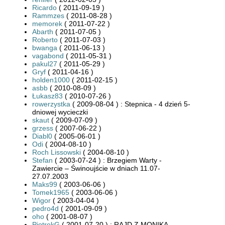
Ricardo
( 2011-09-19 )
Rammzes
( 2011-08-28 )
memorek
( 2011-07-22 )
Abarth
( 2011-07-05 )
Roberto
( 2011-07-03 )
bwanga
( 2011-06-13 )
vagabond
( 2011-05-31 )
pakul27
( 2011-05-29 )
Gryf
( 2011-04-16 )
holden1000
( 2011-02-15 )
asbb
( 2010-08-09 )
Łukasz83
( 2010-07-26 )
rowerzystka
( 2009-08-04 ) : Stepnica - 4 dzień 5-
dniowej wycieczki
skaut
( 2009-07-09 )
grzess
( 2007-06-22 )
Diabl0
( 2005-06-01 )
Odi
( 2004-08-10 )
Roch Lissowski
( 2004-08-10 )
Stefan
( 2003-07-24 ) : Brzegiem Warty -
Zawiercie – Świnoujście w dniach 11.07-
27.07.2003
Maks99
( 2003-06-06 )
Tomek1965
( 2003-06-06 )
Wigor
( 2003-04-04 )
pedro4d
( 2001-09-09 )
oho
( 2001-08-07 )
PiotrekG
( 2001-07-20 ) : RAJD Z MONIKĄ -