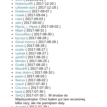
Hubertus85
( 2017-12-20 )
człowiek-dzik
( 2017-12-18 )
Dobilona
( 2017-09-07 )
rosiek
( 2017-09-04 )
robd
( 2017-09-03 )
wiki
( 2017-09-02 )
Hipcia_i_Hipek
( 2017-09-02 )
Mijah
( 2017-08-31 )
GucioMan
( 2017-08-30 )
byczys
( 2017-08-28 )
Góral nizinny
( 2017-08-28 )
emes
( 2017-08-28 )
szafar
( 2017-08-27 )
ryshak
( 2017-08-27 )
ash83
( 2017-08-25 )
Monter
( 2017-08-25 )
Grafik
( 2017-08-20 )
MarekR
( 2017-08-17 )
mac.dobro
( 2017-08-10 )
pepin
( 2017-08-03 )
Iberus
( 2017-08-02 )
czach
( 2017-07-30 )
CoLesiu
( 2017-07-30 )
tasia
( 2017-07-30 )
SieQ
( 2017-07-30 ) : W drodze do
Międzyzdrojów. Choć byłem już tam wcześniej,
kilka razy, ale nie pamiętam daty.
dawidd
( 2017-07-29 )