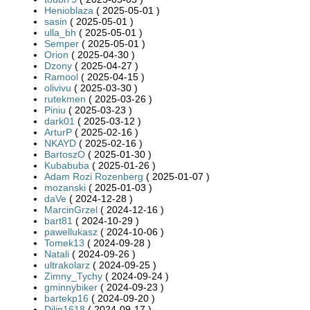
Henioblaza
( 2025-05-01 )
sasin
( 2025-05-01 )
ulla_bh
( 2025-05-01 )
Semper
( 2025-05-01 )
Orion
( 2025-04-30 )
Dzony
( 2025-04-27 )
Ramool
( 2025-04-15 )
olivivu
( 2025-03-30 )
rutekmen
( 2025-03-26 )
Piniu
( 2025-03-23 )
dark01
( 2025-03-12 )
ArturP
( 2025-02-16 )
NKAYD
( 2025-02-16 )
BartoszO
( 2025-01-30 )
Kubabuba
( 2025-01-26 )
Adam Rozi Rozenberg
( 2025-01-07 )
mozanski
( 2025-01-03 )
daVe
( 2024-12-28 )
MarcinGrzel
( 2024-12-16 )
bart81
( 2024-10-29 )
pawellukasz
( 2024-10-06 )
Tomek13
( 2024-09-28 )
Natali
( 2024-09-26 )
ultrakolarz
( 2024-09-25 )
Zimny_Tychy
( 2024-09-24 )
gminnybiker
( 2024-09-23 )
bartekp16
( 2024-09-20 )
Dilip1618
( 2024-09-17 )