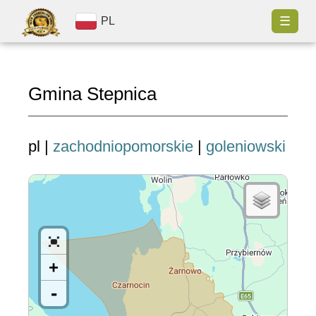
☰
PL
Gmina Stepnica
pl |
zachodniopomorskie
|
goleniowski
+
-