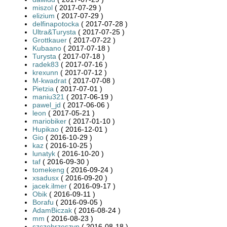
miszol
( 2017-07-29 )
elizium
( 2017-07-29 )
delfinapotocka
( 2017-07-28 )
Ultra&Turysta
( 2017-07-25 )
Grottkauer
( 2017-07-22 )
Kubaano
( 2017-07-18 )
Turysta
( 2017-07-18 )
radek83
( 2017-07-16 )
krexunn
( 2017-07-12 )
M-kwadrat
( 2017-07-08 )
Pietzia
( 2017-07-01 )
maniu321
( 2017-06-19 )
pawel_jd
( 2017-06-06 )
leon
( 2017-05-21 )
mariobiker
( 2017-01-10 )
Hupikao
( 2016-12-01 )
Gio
( 2016-10-29 )
kaz
( 2016-10-25 )
lunatyk
( 2016-10-20 )
taf
( 2016-09-30 )
tomekeng
( 2016-09-24 )
xsadusx
( 2016-09-20 )
jacek.ilmer
( 2016-09-17 )
Obik
( 2016-09-11 )
Borafu
( 2016-09-05 )
AdamBiczak
( 2016-08-24 )
mm
( 2016-08-23 )
szczebrzeszyn
( 2016-08-18 )