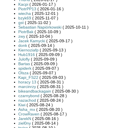
Kacpi
( 2026-01-17 )
PiotrPP13
( 2026-01-16 )
wiecha
( 2025-12-01 )
bzyk69
( 2025-11-07 )
gst
( 2025-11-02 )
Sebastian Napiórkowski
( 2025-10-11 )
PiotrBak
( 2025-10-09 )
zwy
( 2025-10-04 )
Jacek Kamycki
( 2025-09-17 )
donk
( 2025-09-14 )
Kiernoziafp
( 2025-09-13 )
Hub1916
( 2025-09-09 )
Julofly
( 2025-09-09 )
Bartas
( 2025-09-09 )
spiderk
( 2025-09-07 )
Olsza
( 2025-09-07 )
Kapi_FS22
( 2025-09-03 )
horacy 13
( 2025-08-31 )
marcinrzy
( 2025-08-31 )
bikeandbackagain
( 2025-08-30 )
czarnybond
( 2025-08-28 )
nazachod
( 2025-08-24 )
Kiwi
( 2025-08-24 )
Asha_mx
( 2025-08-20 )
CrowRaven
( 2025-08-17 )
JarekN
( 2025-08-16 )
ziel0ny
( 2025-08-14 )
tryice
( 2025-08-10 )