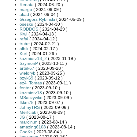
Renata
( 2024-06-20 )
margo
( 2024-06-09 )
akad
( 2024-06-04 )
Grzegorz Rybiński
( 2024-05-09 )
osesku
( 2024-04-30 )
RODDOS
( 2024-04-29 )
Kiwi
( 2024-04-13 )
rafał
( 2024-04-12 )
trutut
( 2024-02-21 )
albik
( 2024-02-17 )
Kurt
( 2024-01-26 )
kazmierz18_2
( 2023-11-19 )
SzymonP
( 2023-10-11 )
artek67
( 2023-09-28 )
wieloryb
( 2023-09-25 )
bzyk69
( 2023-09-12 )
ez4_Tomas
( 2023-09-11 )
fenter
( 2023-09-10 )
kazmierz18
( 2023-09-10 )
MSaczywko
( 2023-09-09 )
fkkm75
( 2023-09-07 )
JohnyTRS
( 2023-09-06 )
Merfciak
( 2023-08-29 )
JG
( 2023-08-17 )
marcin.m
( 2023-08-14 )
amazing6108
( 2023-08-14 )
CooKs
( 2023-08-04 )
kaczorsm
( 2023-07-16 )