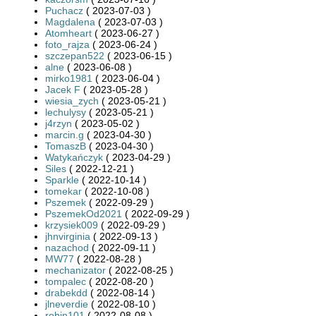
Puchacz
( 2023-07-03 )
Magdalena
( 2023-07-03 )
Atomheart
( 2023-06-27 )
foto_rajza
( 2023-06-24 )
szczepan522
( 2023-06-15 )
alne
( 2023-06-08 )
mirko1981
( 2023-06-04 )
Jacek F
( 2023-05-28 )
wiesia_zych
( 2023-05-21 )
lechulysy
( 2023-05-21 )
j4rzyn
( 2023-05-02 )
marcin.g
( 2023-04-30 )
TomaszB
( 2023-04-30 )
Watykańczyk
( 2023-04-29 )
Siles
( 2022-12-21 )
Sparkle
( 2022-10-14 )
tomekar
( 2022-10-08 )
Pszemek
( 2022-09-29 )
PszemekOd2021
( 2022-09-29 )
krzysiek009
( 2022-09-29 )
jhnvirginia
( 2022-09-13 )
nazachod
( 2022-09-11 )
MW77
( 2022-08-28 )
mechanizator
( 2022-08-25 )
tompalec
( 2022-08-20 )
drabekdd
( 2022-08-14 )
jlneverdie
( 2022-08-10 )
robin101
( 2022-08-08 )