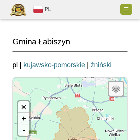
☰
PL
Gmina Łabiszyn
pl |
kujawsko-pomorskie
|
żniński
+
-