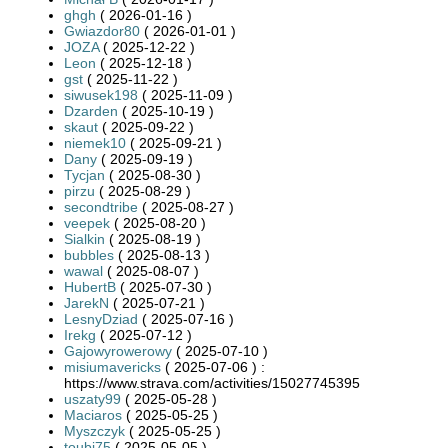
ghgh
( 2026-01-16 )
Gwiazdor80
( 2026-01-01 )
JOZA
( 2025-12-22 )
Leon
( 2025-12-18 )
gst
( 2025-11-22 )
siwusek198
( 2025-11-09 )
Dzarden
( 2025-10-19 )
skaut
( 2025-09-22 )
niemek10
( 2025-09-21 )
Dany
( 2025-09-19 )
Tycjan
( 2025-08-30 )
pirzu
( 2025-08-29 )
secondtribe
( 2025-08-27 )
veepek
( 2025-08-20 )
Sialkin
( 2025-08-19 )
bubbles
( 2025-08-13 )
wawal
( 2025-08-07 )
HubertB
( 2025-07-30 )
JarekN
( 2025-07-21 )
LesnyDziad
( 2025-07-16 )
Irekg
( 2025-07-12 )
Gajowyrowerowy
( 2025-07-10 )
misiumavericks
( 2025-07-06 ) :
https://www.strava.com/activities/15027745395
uszaty99
( 2025-05-28 )
Maciaros
( 2025-05-25 )
Myszczyk
( 2025-05-25 )
toubi75
( 2025-05-05 )