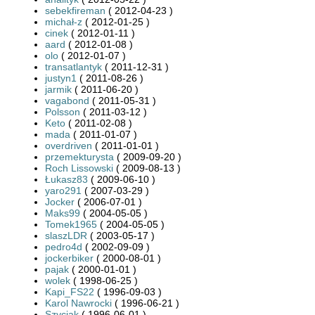
sebekfireman
( 2012-04-23 )
michał-z
( 2012-01-25 )
cinek
( 2012-01-11 )
aard
( 2012-01-08 )
olo
( 2012-01-07 )
transatlantyk
( 2011-12-31 )
justyn1
( 2011-08-26 )
jarmik
( 2011-06-20 )
vagabond
( 2011-05-31 )
Polsson
( 2011-03-12 )
Keto
( 2011-02-08 )
mada
( 2011-01-07 )
overdriven
( 2011-01-01 )
przemekturysta
( 2009-09-20 )
Roch Lissowski
( 2009-08-13 )
Łukasz83
( 2009-06-10 )
yaro291
( 2007-03-29 )
Jocker
( 2006-07-01 )
Maks99
( 2004-05-05 )
Tomek1965
( 2004-05-05 )
slaszLDR
( 2003-05-17 )
pedro4d
( 2002-09-09 )
jockerbiker
( 2000-08-01 )
pajak
( 2000-01-01 )
wolek
( 1998-06-25 )
Kapi_FS22
( 1996-09-03 )
Karol Nawrocki
( 1996-06-21 )
Szyciak
( 1996-06-01 )