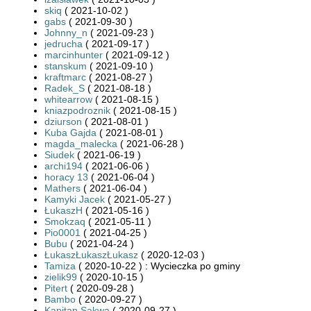
skiq
( 2021-10-02 )
gabs
( 2021-09-30 )
Johnny_n
( 2021-09-23 )
jedrucha
( 2021-09-17 )
marcinhunter
( 2021-09-12 )
stanskum
( 2021-09-10 )
kraftmarc
( 2021-08-27 )
Radek_S
( 2021-08-18 )
whitearrow
( 2021-08-15 )
kniazpodroznik
( 2021-08-15 )
dziurson
( 2021-08-01 )
Kuba Gajda
( 2021-08-01 )
magda_malecka
( 2021-06-28 )
Siudek
( 2021-06-19 )
archi194
( 2021-06-06 )
horacy 13
( 2021-06-04 )
Mathers
( 2021-06-04 )
Kamyki Jacek
( 2021-05-27 )
ŁukaszH
( 2021-05-16 )
Smokzaq
( 2021-05-11 )
Pio0001
( 2021-04-25 )
Bubu
( 2021-04-24 )
ŁukaszŁukaszŁukasz
( 2020-12-03 )
Tamiza
( 2020-10-22 ) : Wycieczka po gminy
zielik99
( 2020-10-15 )
Pitert
( 2020-09-28 )
Bambo
( 2020-09-27 )
Kapitan Sakwa
( 2020-09-27 )