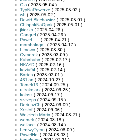
Gio
( 2025-05-04 )
TypNaRowerze
( 2025-05-02 )
wh
( 2025-05-02 )
Dawid Błachowicz
( 2025-05-01 )
ChlopakNaOpak
( 2025-05-01 )
jkiczka
( 2025-04-26 )
Gangrel
( 2025-04-26 )
Pawel___
( 2025-04-21 )
mambalaga_
( 2025-04-17 )
Limowa
( 2025-03-30 )
Cymerek
( 2025-03-09 )
Kubabuba
( 2025-02-17 )
NKAYD
( 2025-02-16 )
kaziu94
( 2025-02-14 )
Bartas
( 2025-02-01 )
461jan
( 2024-10-27 )
Tomek13
( 2024-09-25 )
ultrakolarz
( 2024-09-25 )
kolasz
( 2024-09-17 )
szczeps
( 2024-09-15 )
DariuszCh
( 2024-09-09 )
Xristof
( 2024-09-06 )
Wojciech Maria
( 2024-08-21 )
wemek
( 2024-08-18 )
wallace.
( 2024-08-14 )
LeniwyTytan
( 2024-08-09 )
PawelHol
( 2024-08-03 )
tomekeng
( 2024-07-21 )