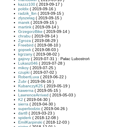
kazzz100
( 2019-09-17 )
poldix
( 2019-09-16 )
radzik_lbn
( 2019-09-15 )
zlyszelag
( 2019-09-15 )
marek
( 2019-09-15 )
martink
( 2019-09-14 )
GrzegorzBike
( 2019-09-14 )
chrabu
( 2019-09-14 )
Zgroza
( 2019-08-29 )
Freebird
( 2019-08-10 )
gopsek
( 2019-08-03 )
kgrzany
( 2019-08-02 )
gajovy
( 2019-07-31 ) : Pałac Lubostroń
Lukasz046
( 2019-07-28 )
mikoy
( 2019-07-25 )
czupki
( 2019-07-02 )
RobertLuxa
( 2019-06-22 )
Żubr
( 2019-06-16 )
KubanczyK25
( 2019-05-19 )
kawerna
( 2019-05-15 )
LawrenceArrived
( 2019-05-03 )
K2
( 2019-04-30 )
sierra
( 2019-04-30 )
superbodzio
( 2019-04-26 )
dart8
( 2019-03-23 )
spiderk
( 2018-12-08 )
EmilKarpinski
( 2018-12-03 )
piotrp
( 2018-12-01 )