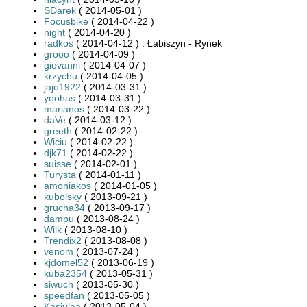
SDarek
( 2014-05-01 )
Focusbike
( 2014-04-22 )
night
( 2014-04-20 )
radkos
( 2014-04-12 ) : Łabiszyn - Rynek
grooo
( 2014-04-09 )
giovanni
( 2014-04-07 )
krzychu
( 2014-04-05 )
jajo1922
( 2014-03-31 )
yoohas
( 2014-03-31 )
marianos
( 2014-03-22 )
daVe
( 2014-03-12 )
greeth
( 2014-02-22 )
Wiciu
( 2014-02-22 )
djk71
( 2014-02-22 )
suisse
( 2014-02-01 )
Turysta
( 2014-01-11 )
amoniakos
( 2014-01-05 )
kubolsky
( 2013-09-21 )
grucha34
( 2013-09-17 )
dampu
( 2013-08-24 )
Wilk
( 2013-08-10 )
Trendix2
( 2013-08-08 )
venom
( 2013-07-24 )
kjdomel52
( 2013-06-19 )
kuba2354
( 2013-05-31 )
siwuch
( 2013-05-30 )
speedfan
( 2013-05-05 )
Kasiulaa
( 2013-05-04 )