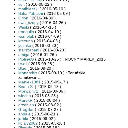
voit
( 2016-05-22 )
matiblaszki
( 2016-05-10 )
Baka Yabashi
( 2016-05-09 )
Orion
( 2016-04-30 )
dwa_szopy
( 2016-04-26 )
Waski
( 2016-04-16 )
tranquilo
( 2016-04-10 )
wsmolak
( 2016-04-09 )
krexunn
( 2016-04-03 )
yoshko
( 2016-03-30 )
starszapani
( 2016-03-29 )
amiga
( 2016-01-26 )
PiotrekG
( 2015-10-25 ) : NOCNY MAREK_2015
tiwoli
( 2015-09-28 )
Blue
( 2015-09-20 )
Monarchis
( 2015-09-19 ) : Toruńskie
zamiłowania.
Maniek1981
( 2015-09-17 )
Beata.S.
( 2015-09-13 )
Morwain72
( 2015-09-06 )
wiecho
( 2015-08-28 )
MarekR
( 2015-08-04 )
grzebien
( 2015-08-02 )
GregBar
( 2015-07-27 )
andale
( 2015-06-21 )
jarbla
( 2015-06-02 )
kbialy2002
( 2015-05-26 )
Ricardo
( 2015-05-18 )