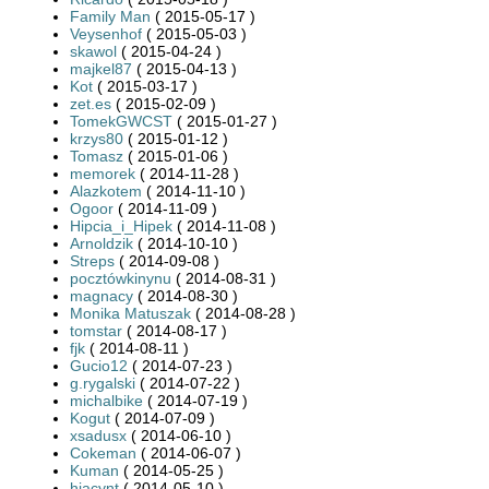
Family Man
( 2015-05-17 )
Veysenhof
( 2015-05-03 )
skawol
( 2015-04-24 )
majkel87
( 2015-04-13 )
Kot
( 2015-03-17 )
zet.es
( 2015-02-09 )
TomekGWCST
( 2015-01-27 )
krzys80
( 2015-01-12 )
Tomasz
( 2015-01-06 )
memorek
( 2014-11-28 )
Alazkotem
( 2014-11-10 )
Ogoor
( 2014-11-09 )
Hipcia_i_Hipek
( 2014-11-08 )
Arnoldzik
( 2014-10-10 )
Streps
( 2014-09-08 )
pocztówkinynu
( 2014-08-31 )
magnacy
( 2014-08-30 )
Monika Matuszak
( 2014-08-28 )
tomstar
( 2014-08-17 )
fjk
( 2014-08-11 )
Gucio12
( 2014-07-23 )
g.rygalski
( 2014-07-22 )
michalbike
( 2014-07-19 )
Kogut
( 2014-07-09 )
xsadusx
( 2014-06-10 )
Cokeman
( 2014-06-07 )
Kuman
( 2014-05-25 )
hiacynt
( 2014-05-10 )