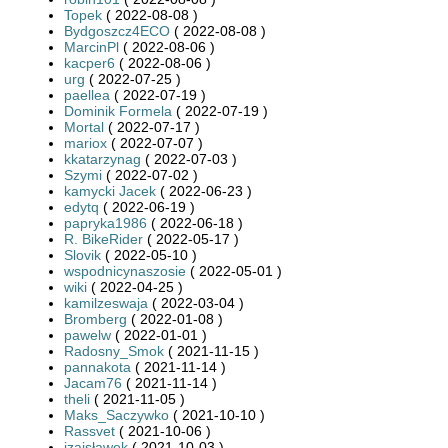
Topek
( 2022-08-08 )
Bydgoszcz4ECO
( 2022-08-08 )
MarcinPl
( 2022-08-06 )
kacper6
( 2022-08-06 )
urg
( 2022-07-25 )
paellea
( 2022-07-19 )
Dominik Formela
( 2022-07-19 )
Mortal
( 2022-07-17 )
mariox
( 2022-07-07 )
kkatarzynag
( 2022-07-03 )
Szymi
( 2022-07-02 )
kamycki Jacek
( 2022-06-23 )
edytq
( 2022-06-19 )
papryka1986
( 2022-06-18 )
R. BikeRider
( 2022-05-17 )
Slovik
( 2022-05-10 )
wspodnicynaszosie
( 2022-05-01 )
wiki
( 2022-04-25 )
kamilzeswaja
( 2022-03-04 )
Bromberg
( 2022-01-08 )
pawelw
( 2022-01-01 )
Radosny_Smok
( 2021-11-15 )
pannakota
( 2021-11-14 )
Jacam76
( 2021-11-14 )
theli
( 2021-11-05 )
Maks_Saczywko
( 2021-10-10 )
Rassvet
( 2021-10-06 )
izaisławek
( 2021-10-03 )