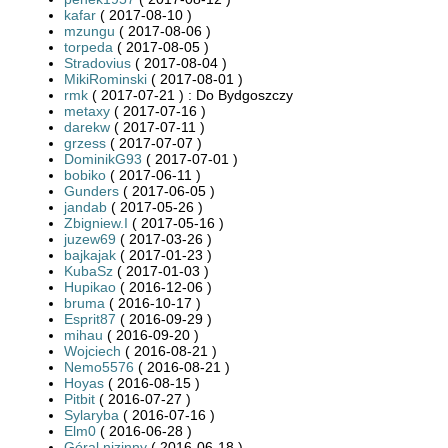
kafar
( 2017-08-10 )
mzungu
( 2017-08-06 )
torpeda
( 2017-08-05 )
Stradovius
( 2017-08-04 )
MikiRominski
( 2017-08-01 )
rmk
( 2017-07-21 ) : Do Bydgoszczy
metaxy
( 2017-07-16 )
darekw
( 2017-07-11 )
grzess
( 2017-07-07 )
DominikG93
( 2017-07-01 )
bobiko
( 2017-06-11 )
Gunders
( 2017-06-05 )
jandab
( 2017-05-26 )
Zbigniew.I
( 2017-05-16 )
juzew69
( 2017-03-26 )
bajkajak
( 2017-01-23 )
KubaSz
( 2017-01-03 )
Hupikao
( 2016-12-06 )
bruma
( 2016-10-17 )
Esprit87
( 2016-09-29 )
mihau
( 2016-09-20 )
Wojciech
( 2016-08-21 )
Nemo5576
( 2016-08-21 )
Hoyas
( 2016-08-15 )
Pitbit
( 2016-07-27 )
Sylaryba
( 2016-07-16 )
Elm0
( 2016-06-28 )
Góral nizinny
( 2016-06-18 )