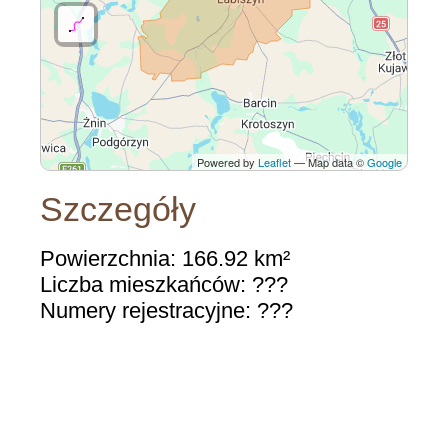
Powered by
Leaflet
— Map data ©
Google
Szczegóły
Powierzchnia: 166.92 km²
Liczba mieszkańców: ???
Numery rejestracyjne: ???