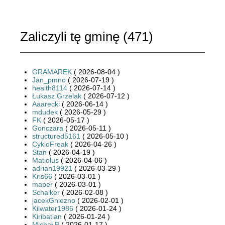
Zaliczyli tę gminę (
471
)
GRAMAREK
( 2026-08-04 )
Jan_pmno
( 2026-07-19 )
health8114
( 2026-07-14 )
Łukasz Grzelak
( 2026-07-12 )
Aaarecki
( 2026-06-14 )
mdudek
( 2026-05-29 )
FK
( 2026-05-17 )
Gonczara
( 2026-05-11 )
structured5161
( 2026-05-10 )
CykloFreak
( 2026-04-26 )
Stan
( 2026-04-19 )
Matiolus
( 2026-04-06 )
adrian19921
( 2026-03-29 )
Kris66
( 2026-03-01 )
maper
( 2026-03-01 )
Schalker
( 2026-02-08 )
jacekGniezno
( 2026-02-01 )
Kilwater1986
( 2026-01-24 )
Kiribatian
( 2026-01-24 )
Michał B
( 2026-01-17 )