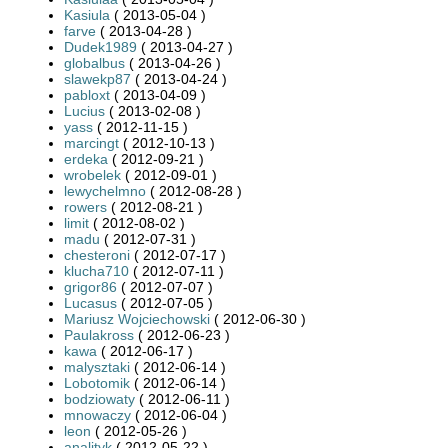
Kasiula
( 2013-05-04 )
farve
( 2013-04-28 )
Dudek1989
( 2013-04-27 )
globalbus
( 2013-04-26 )
slawekp87
( 2013-04-24 )
pabloxt
( 2013-04-09 )
Lucius
( 2013-02-08 )
yass
( 2012-11-15 )
marcingt
( 2012-10-13 )
erdeka
( 2012-09-21 )
wrobelek
( 2012-09-01 )
lewychelmno
( 2012-08-28 )
rowers
( 2012-08-21 )
limit
( 2012-08-02 )
madu
( 2012-07-31 )
chesteroni
( 2012-07-17 )
klucha710
( 2012-07-11 )
grigor86
( 2012-07-07 )
Lucasus
( 2012-07-05 )
Mariusz Wojciechowski
( 2012-06-30 )
Paulakross
( 2012-06-23 )
kawa
( 2012-06-17 )
malysztaki
( 2012-06-14 )
Lobotomik
( 2012-06-14 )
bodziowaty
( 2012-06-11 )
mnowaczy
( 2012-06-04 )
leon
( 2012-05-26 )
analityk
( 2012-05-22 )