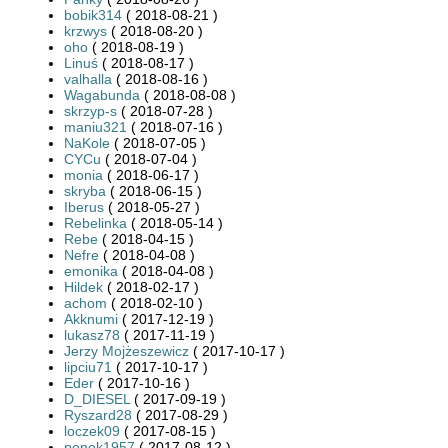
bobik314
( 2018-08-21 )
krzwys
( 2018-08-20 )
oho
( 2018-08-19 )
Linuś
( 2018-08-17 )
valhalla
( 2018-08-16 )
Wagabunda
( 2018-08-08 )
skrzyp-s
( 2018-07-28 )
maniu321
( 2018-07-16 )
NaKole
( 2018-07-05 )
CYCu
( 2018-07-04 )
monia
( 2018-06-17 )
skryba
( 2018-06-15 )
Iberus
( 2018-05-27 )
Rebelinka
( 2018-05-14 )
Rebe
( 2018-04-15 )
Nefre
( 2018-04-08 )
emonika
( 2018-04-08 )
Hildek
( 2018-02-17 )
achom
( 2018-02-10 )
Akknumi
( 2017-12-19 )
lukasz78
( 2017-11-19 )
Jerzy Mojżeszewicz
( 2017-10-17 )
lipciu71
( 2017-10-17 )
Eder
( 2017-10-16 )
D_DIESEL
( 2017-09-19 )
Ryszard28
( 2017-08-29 )
loczek09
( 2017-08-15 )
penek1957
( 2017-08-12 )