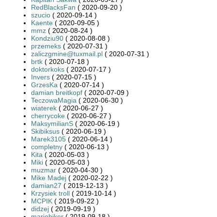
RedBlacksFan
( 2020-09-20 )
szucio
( 2020-09-14 )
Kaente
( 2020-09-05 )
mmz
( 2020-08-24 )
Kondziu90
( 2020-08-08 )
przemeks
( 2020-07-31 )
zaliczgmine@tuxmail.pl
( 2020-07-31 )
brtk
( 2020-07-18 )
doktorkoks
( 2020-07-17 )
Invers
( 2020-07-15 )
GrzesKa
( 2020-07-14 )
damian breitkopf
( 2020-07-09 )
TeczowaMagia
( 2020-06-30 )
wiaterek
( 2020-06-27 )
cherrycoke
( 2020-06-27 )
MaksymilianS
( 2020-06-19 )
Skibiksus
( 2020-06-19 )
Marek3105
( 2020-06-14 )
completny
( 2020-06-13 )
Kita
( 2020-05-03 )
Miki
( 2020-05-03 )
muzmar
( 2020-04-30 )
Mike Madej
( 2020-02-22 )
damian27
( 2019-12-13 )
Krzysiek troll
( 2019-10-14 )
MCPIK
( 2019-09-22 )
didzej
( 2019-09-19 )
mariobiker
( 2019-09-18 )