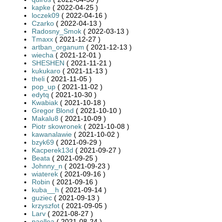
kapke
( 2022-04-25 )
loczek09
( 2022-04-16 )
Czarko
( 2022-04-13 )
Radosny_Smok
( 2022-03-13 )
Tmaxx
( 2021-12-27 )
artban_organum
( 2021-12-13 )
wiecha
( 2021-12-01 )
SHESHEN
( 2021-11-21 )
kukukaro
( 2021-11-13 )
theli
( 2021-11-05 )
pop_up
( 2021-11-02 )
edytq
( 2021-10-30 )
Kwabiak
( 2021-10-18 )
Gregor Blond
( 2021-10-10 )
Makalu8
( 2021-10-09 )
Piotr skowronek
( 2021-10-08 )
kawanalawie
( 2021-10-02 )
bzyk69
( 2021-09-29 )
Kacperek13d
( 2021-09-27 )
Beata
( 2021-09-25 )
Johnny_n
( 2021-09-23 )
wiaterek
( 2021-09-16 )
Robin
( 2021-09-16 )
kuba__h
( 2021-09-14 )
guziec
( 2021-09-13 )
krzyszfot
( 2021-09-05 )
Larv
( 2021-08-27 )
paellea
( 2021-08-24 )