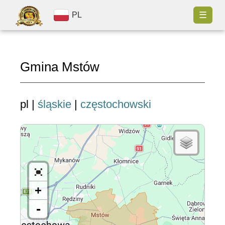
☰
PL
Gmina Mstów
pl |
śląskie
|
częstochowski
+
-