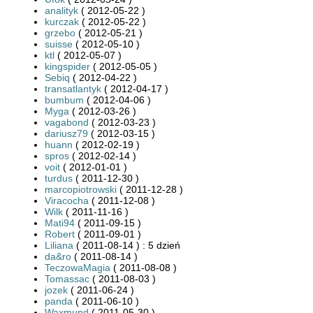
analityk
( 2012-05-22 )
kurczak
( 2012-05-22 )
grzebo
( 2012-05-21 )
suisse
( 2012-05-10 )
ktl
( 2012-05-07 )
kingspider
( 2012-05-05 )
Sebiq
( 2012-04-22 )
transatlantyk
( 2012-04-17 )
bumbum
( 2012-04-06 )
Myga
( 2012-03-26 )
vagabond
( 2012-03-23 )
dariusz79
( 2012-03-15 )
huann
( 2012-02-19 )
spros
( 2012-02-14 )
voit
( 2012-01-01 )
turdus
( 2011-12-30 )
marcopiotrowski
( 2011-12-28 )
Viracocha
( 2011-12-08 )
Wilk
( 2011-11-16 )
Mati94
( 2011-09-15 )
Robert
( 2011-09-01 )
Liliana
( 2011-08-14 ) : 5 dzień
da&ro
( 2011-08-14 )
TeczowaMagia
( 2011-08-08 )
Tomassac
( 2011-08-03 )
jozek
( 2011-06-24 )
panda
( 2011-06-10 )
Waxmund
( 2011-05-30 )