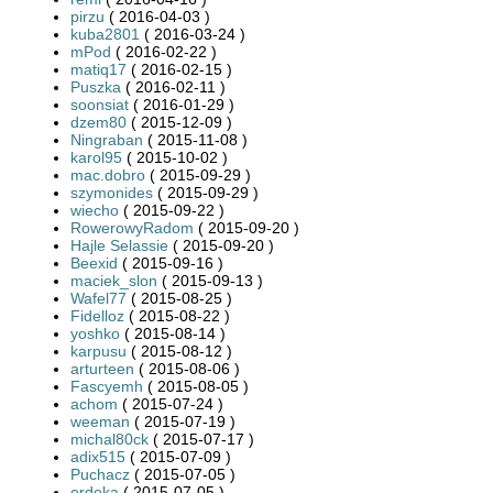
pirzu
( 2016-04-03 )
kuba2801
( 2016-03-24 )
mPod
( 2016-02-22 )
matiq17
( 2016-02-15 )
Puszka
( 2016-02-11 )
soonsiat
( 2016-01-29 )
dzem80
( 2015-12-09 )
Ningraban
( 2015-11-08 )
karol95
( 2015-10-02 )
mac.dobro
( 2015-09-29 )
szymonides
( 2015-09-29 )
wiecho
( 2015-09-22 )
RowerowyRadom
( 2015-09-20 )
Hajle Selassie
( 2015-09-20 )
Beexid
( 2015-09-16 )
maciek_slon
( 2015-09-13 )
Wafel77
( 2015-08-25 )
Fidelloz
( 2015-08-22 )
yoshko
( 2015-08-14 )
karpusu
( 2015-08-12 )
arturteen
( 2015-08-06 )
Fascyemh
( 2015-08-05 )
achom
( 2015-07-24 )
weeman
( 2015-07-19 )
michal80ck
( 2015-07-17 )
adix515
( 2015-07-09 )
Puchacz
( 2015-07-05 )
erdeka
( 2015-07-05 )