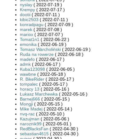
nyslay
( 2022-07-19 )
Krempy
( 2022-07-17 )
dootii
( 2022-07-11 )
kibic2503
( 2022-07-11 )
konradpagu
( 2022-07-09 )
marek
( 2022-07-08 )
mariox
( 2022-07-07 )
Tomat1n1
( 2022-06-22 )
emonika
( 2022-06-19 )
Tomasz Warcholiński
( 2022-06-19 )
Ruda na rowerze
( 2022-06-18 )
madefo
( 2022-06-17 )
admk
( 2022-06-17 )
Kuba123098
( 2022-06-05 )
wawbne
( 2022-05-18 )
R. BikeRider
( 2022-05-17 )
tompalec
( 2022-05-17 )
horacy 13
( 2022-05-16 )
Łukasz Marchewka
( 2022-05-16 )
Barnej666
( 2022-05-15 )
Mongji
( 2022-05-15 )
Mike Madej
( 2022-05-14 )
nvq-rac
( 2022-05-10 )
Kazujman
( 2022-05-06 )
naroznik99
( 2022-05-01 )
RedBlacksFan
( 2022-04-30 )
sebastian4615
( 2022-04-30 )
quiros
( 2022-04-30 )