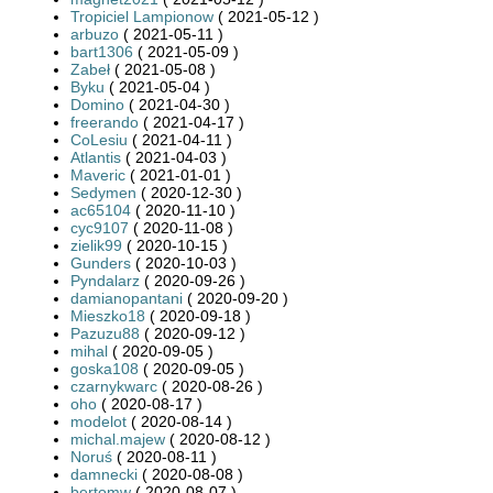
Tropiciel Lampionow
( 2021-05-12 )
arbuzo
( 2021-05-11 )
bart1306
( 2021-05-09 )
Zabeł
( 2021-05-08 )
Byku
( 2021-05-04 )
Domino
( 2021-04-30 )
freerando
( 2021-04-17 )
CoLesiu
( 2021-04-11 )
Atlantis
( 2021-04-03 )
Maveric
( 2021-01-01 )
Sedymen
( 2020-12-30 )
ac65104
( 2020-11-10 )
cyc9107
( 2020-11-08 )
zielik99
( 2020-10-15 )
Gunders
( 2020-10-03 )
Pyndalarz
( 2020-09-26 )
damianopantani
( 2020-09-20 )
Mieszko18
( 2020-09-18 )
Pazuzu88
( 2020-09-12 )
mihal
( 2020-09-05 )
goska108
( 2020-09-05 )
czarnykwarc
( 2020-08-26 )
oho
( 2020-08-17 )
modelot
( 2020-08-14 )
michal.majew
( 2020-08-12 )
Noruś
( 2020-08-11 )
damnecki
( 2020-08-08 )
bertomw
( 2020-08-07 )