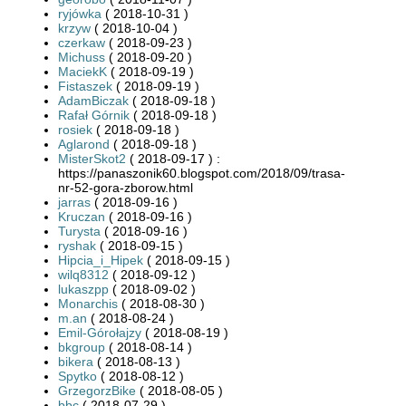
ryjówka
( 2018-10-31 )
krzyw
( 2018-10-04 )
czerkaw
( 2018-09-23 )
Michuss
( 2018-09-20 )
MaciekK
( 2018-09-19 )
Fistaszek
( 2018-09-19 )
AdamBiczak
( 2018-09-18 )
Rafał Górnik
( 2018-09-18 )
rosiek
( 2018-09-18 )
Aglarond
( 2018-09-18 )
MisterSkot2
( 2018-09-17 ) :
https://panaszonik60.blogspot.com/2018/09/trasa-
nr-52-gora-zborow.html
jarras
( 2018-09-16 )
Kruczan
( 2018-09-16 )
Turysta
( 2018-09-16 )
ryshak
( 2018-09-15 )
Hipcia_i_Hipek
( 2018-09-15 )
wilq8312
( 2018-09-12 )
lukaszpp
( 2018-09-02 )
Monarchis
( 2018-08-30 )
m.an
( 2018-08-24 )
Emil-Górołajzy
( 2018-08-19 )
bkgroup
( 2018-08-14 )
bikera
( 2018-08-13 )
Spytko
( 2018-08-12 )
GrzegorzBike
( 2018-08-05 )
bbc
( 2018-07-29 )