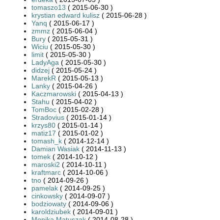
tomaszo13
( 2015-06-30 )
krystian edward kulisz
( 2015-06-28 )
Yanq
( 2015-06-17 )
zmmz
( 2015-06-04 )
Bury
( 2015-05-31 )
Wiciu
( 2015-05-30 )
limit
( 2015-05-30 )
LadyAga
( 2015-05-30 )
didzej
( 2015-05-24 )
MarekR
( 2015-05-13 )
Lanky
( 2015-04-26 )
Kaczmarowski
( 2015-04-13 )
Stahu
( 2015-04-02 )
TomBoc
( 2015-02-28 )
Stradovius
( 2015-01-14 )
krzys80
( 2015-01-14 )
matiz17
( 2015-01-02 )
tomash_k
( 2014-12-14 )
Damian Wasiak
( 2014-11-13 )
tomek
( 2014-10-12 )
maroski2
( 2014-10-11 )
kraftmarc
( 2014-10-06 )
tno
( 2014-09-26 )
pamelak
( 2014-09-25 )
cinkowsky
( 2014-09-07 )
bodziowaty
( 2014-09-06 )
karoldziubek
( 2014-09-01 )
Monika Matuszak
( 2014-08-28 )