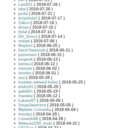
LandG1
( 2018-07-26 )
izka
( 2018-07-26 )
jurda
( 2018-07-21 )
krzycholx2
( 2018-07-17 )
Zakrzi
( 2018-07-16 )
doras
( 2018-07-15 )
ttolaf
( 2018-07-14 )
Drt_Srmcz
( 2018-07-14 )
misiek
( 2018-07-06 )
Maykon
( 2018-06-25 )
Karol Nawrocki
( 2018-06-21 )
pszemson
( 2018-06-15 )
emjarek
( 2018-06-13 )
kamsu
( 2018-06-12 )
menork
( 2018-06-02 )
smoloo
( 2018-06-01 )
aza
( 2018-05-28 )
krystian edward kulisz
( 2018-05-25 )
andre91
( 2018-05-20 )
gabi60+
( 2018-05-19 )
marekw
( 2018-05-12 )
Łukasz87
( 2018-05-06 )
SnujaJaworzno
( 2018-05-05 )
Błękitek i Limonka
( 2018-05-04 )
mordaz
( 2018-04-29 )
t.nowicki86
( 2018-04-28 )
MateuszZ89_moto
( 2018-04-22 )
CFCFan
( 2018-04-22 )