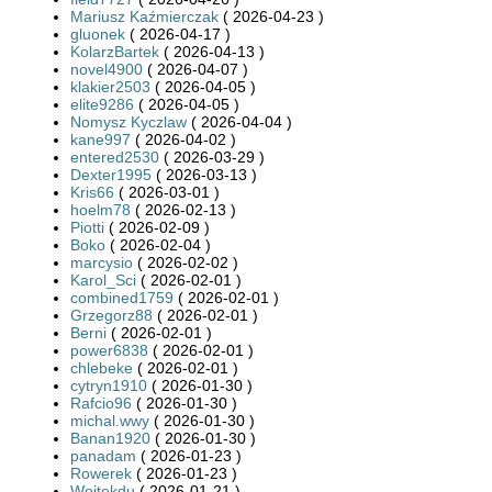
Mariusz Kaźmierczak
( 2026-04-23 )
gluonek
( 2026-04-17 )
KolarzBartek
( 2026-04-13 )
novel4900
( 2026-04-07 )
klakier2503
( 2026-04-05 )
elite9286
( 2026-04-05 )
Nomysz Kyczlaw
( 2026-04-04 )
kane997
( 2026-04-02 )
entered2530
( 2026-03-29 )
Dexter1995
( 2026-03-13 )
Kris66
( 2026-03-01 )
hoelm78
( 2026-02-13 )
Piotti
( 2026-02-09 )
Boko
( 2026-02-04 )
marcysio
( 2026-02-02 )
Karol_Sci
( 2026-02-01 )
combined1759
( 2026-02-01 )
Grzegorz88
( 2026-02-01 )
Berni
( 2026-02-01 )
power6838
( 2026-02-01 )
chlebeke
( 2026-02-01 )
cytryn1910
( 2026-01-30 )
Rafcio96
( 2026-01-30 )
michal.wwy
( 2026-01-30 )
Banan1920
( 2026-01-30 )
panadam
( 2026-01-23 )
Rowerek
( 2026-01-23 )
Wojtekdu
( 2026-01-21 )