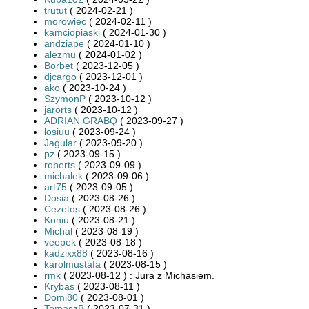
trutut
( 2024-02-21 )
morowiec
( 2024-02-11 )
kamciopiaski
( 2024-01-30 )
andziape
( 2024-01-10 )
alezmu
( 2024-01-02 )
Borbet
( 2023-12-05 )
djcargo
( 2023-12-01 )
ako
( 2023-10-24 )
SzymonP
( 2023-10-12 )
jarorts
( 2023-10-12 )
ADRIAN GRABQ
( 2023-09-27 )
losiuu
( 2023-09-24 )
Jagular
( 2023-09-20 )
pz
( 2023-09-15 )
roberts
( 2023-09-09 )
michalek
( 2023-09-06 )
art75
( 2023-09-05 )
Dosia
( 2023-08-26 )
Cezetos
( 2023-08-26 )
Koniu
( 2023-08-21 )
Michal
( 2023-08-19 )
veepek
( 2023-08-18 )
kadzixx88
( 2023-08-16 )
karolmustafa
( 2023-08-15 )
rmk
( 2023-08-12 ) : Jura z Michasiem.
Krybas
( 2023-08-11 )
Domi80
( 2023-08-01 )
TomaszB
( 2023-07-31 )