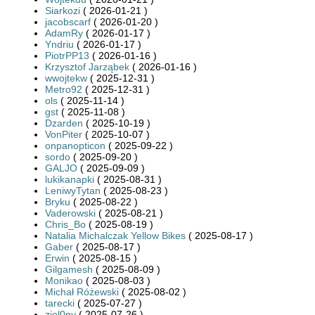
Siarkozi
( 2026-01-21 )
jacobscarf
( 2026-01-20 )
AdamRy
( 2026-01-17 )
Yndriu
( 2026-01-17 )
PiotrPP13
( 2026-01-16 )
Krzysztof Jarząbek
( 2026-01-16 )
wwojtekw
( 2025-12-31 )
Metro92
( 2025-12-31 )
ols
( 2025-11-14 )
gst
( 2025-11-08 )
Dzarden
( 2025-10-19 )
VonPiter
( 2025-10-07 )
onpanopticon
( 2025-09-22 )
sordo
( 2025-09-20 )
GALJO
( 2025-09-09 )
lukikanapki
( 2025-08-31 )
LeniwyTytan
( 2025-08-23 )
Bryku
( 2025-08-22 )
Vaderowski
( 2025-08-21 )
Chris_Bo
( 2025-08-19 )
Natalia Michalczak Yellow Bikes
( 2025-08-17 )
Gaber
( 2025-08-17 )
Erwin
( 2025-08-15 )
Gilgamesh
( 2025-08-09 )
Monikao
( 2025-08-03 )
Michał Różewski
( 2025-08-02 )
tarecki
( 2025-07-27 )
ziel0ny
( 2025-07-26 )