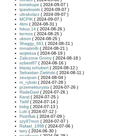
koniekupe
( 2024-09-07 )
tpawlowski
( 2024-09-07 )
ultrakolarz
( 2024-09-07 )
MCPIK
( 2024-09-07 )
Atmi
( 2024-08-31 )
fokus.14
( 2024-08-26 )
termos
( 2024-08-25 )
ukson
( 2024-08-25 )
Shaggy_661
( 2024-08-21 )
mmatimtb
( 2024-08-21 )
wojteksa
( 2024-08-19 )
Zaliczone Gminy
( 2024-08-18 )
azbest87
( 2024-08-16 )
blazej.schubert
( 2024-08-12 )
Sebastian Zieliński
( 2024-08-11 )
zeusjoan
( 2024-08-04 )
m_rybski
( 2024-07-28 )
przemekturysta
( 2024-07-26 )
RadeGast
( 2024-07-26 )
Karql
( 2024-07-25 )
TieM
( 2024-07-14 )
bsbg
( 2024-07-13 )
Luki
( 2024-07-12 )
PiotrBak
( 2024-07-09 )
szy97mon
( 2024-07-07 )
Rafael_1998
( 2024-07-06 )
twry
( 2024-06-30 )
peatfaerie
( 2024-06-29 )