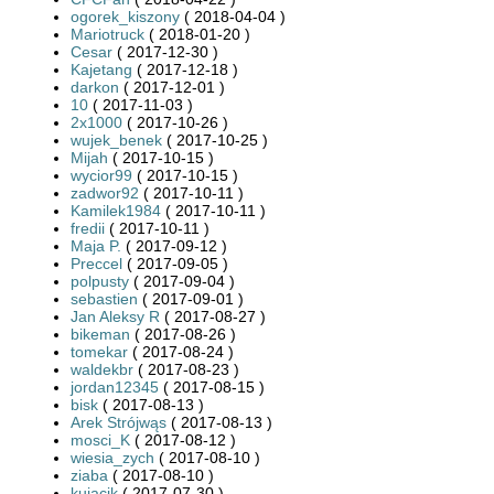
ogorek_kiszony
( 2018-04-04 )
Mariotruck
( 2018-01-20 )
Cesar
( 2017-12-30 )
Kajetang
( 2017-12-18 )
darkon
( 2017-12-01 )
10
( 2017-11-03 )
2x1000
( 2017-10-26 )
wujek_benek
( 2017-10-25 )
Mijah
( 2017-10-15 )
wycior99
( 2017-10-15 )
zadwor92
( 2017-10-11 )
Kamilek1984
( 2017-10-11 )
fredii
( 2017-10-11 )
Maja P.
( 2017-09-12 )
Preccel
( 2017-09-05 )
polpusty
( 2017-09-04 )
sebastien
( 2017-09-01 )
Jan Aleksy R
( 2017-08-27 )
bikeman
( 2017-08-26 )
tomekar
( 2017-08-24 )
waldekbr
( 2017-08-23 )
jordan12345
( 2017-08-15 )
bisk
( 2017-08-13 )
Arek Strójwąs
( 2017-08-13 )
mosci_K
( 2017-08-12 )
wiesia_zych
( 2017-08-10 )
ziaba
( 2017-08-10 )
kujacik
( 2017-07-30 )