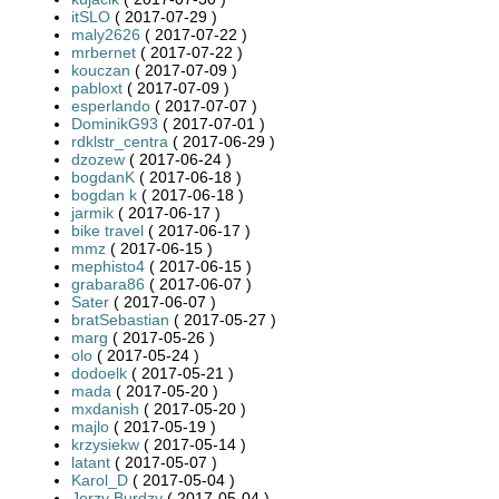
itSLO
( 2017-07-29 )
maly2626
( 2017-07-22 )
mrbernet
( 2017-07-22 )
kouczan
( 2017-07-09 )
pabloxt
( 2017-07-09 )
esperlando
( 2017-07-07 )
DominikG93
( 2017-07-01 )
rdklstr_centra
( 2017-06-29 )
dzozew
( 2017-06-24 )
bogdanK
( 2017-06-18 )
bogdan k
( 2017-06-18 )
jarmik
( 2017-06-17 )
bike travel
( 2017-06-17 )
mmz
( 2017-06-15 )
mephisto4
( 2017-06-15 )
grabara86
( 2017-06-07 )
Sater
( 2017-06-07 )
bratSebastian
( 2017-05-27 )
marg
( 2017-05-26 )
olo
( 2017-05-24 )
dodoelk
( 2017-05-21 )
mada
( 2017-05-20 )
mxdanish
( 2017-05-20 )
majlo
( 2017-05-19 )
krzysiekw
( 2017-05-14 )
latant
( 2017-05-07 )
Karol_D
( 2017-05-04 )
Jerzy Burdzy
( 2017-05-04 )