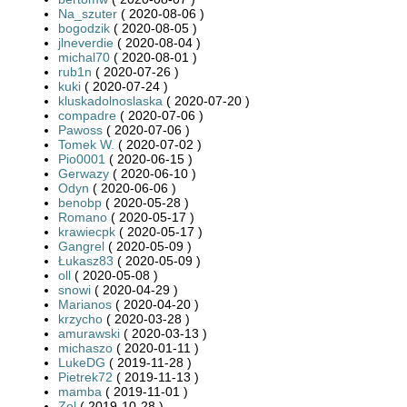
Na_szuter
( 2020-08-06 )
bogodzik
( 2020-08-05 )
jlneverdie
( 2020-08-04 )
michal70
( 2020-08-01 )
rub1n
( 2020-07-26 )
kuki
( 2020-07-24 )
kluskadolnoslaska
( 2020-07-20 )
compadre
( 2020-07-06 )
Pawoss
( 2020-07-06 )
Tomek W.
( 2020-07-02 )
Pio0001
( 2020-06-15 )
Gerwazy
( 2020-06-10 )
Odyn
( 2020-06-06 )
benobp
( 2020-05-28 )
Romano
( 2020-05-17 )
krawiecpk
( 2020-05-17 )
Gangrel
( 2020-05-09 )
Łukasz83
( 2020-05-09 )
oll
( 2020-05-08 )
snowi
( 2020-04-29 )
Marianos
( 2020-04-20 )
krzycho
( 2020-03-28 )
amurawski
( 2020-03-13 )
michaszo
( 2020-01-11 )
LukeDG
( 2019-11-28 )
Pietrek72
( 2019-11-13 )
mamba
( 2019-11-01 )
Zol
( 2019-10-28 )