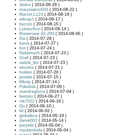
Jedris
( 2014-08-28 )
marysiaknz693
( 2014-08-22 )
Marcin.L123
( 2014-08-19 )
wikrap1
( 2014-08-17 )
byczys
( 2014-08-15 )
LukaszKoz
( 2014-08-14 )
Rowerowe 42-200
( 2014-08-05 )
Ela
( 2014-07-28 )
kania
( 2014-07-27 )
Kot
( 2014-07-24 )
Rafalmach
( 2014-07-23 )
Grafi
( 2014-07-23 )
radzik_lbn
( 2014-07-23 )
eloszka
( 2014-07-21 )
holden
( 2014-07-20 )
jandab
( 2014-07-15 )
Młody
( 2014-07-14 )
Południk
( 2014-07-09 )
mandraghora
( 2014-07-04 )
beduks
( 2014-06-27 )
mk7022
( 2014-06-18 )
Qu
( 2014-06-10 )
kit
( 2014-06-02 )
globalbus
( 2014-05-19 )
darek002
( 2014-05-14 )
paryslis
( 2014-05-04 )
mysiamloda
( 2014-05-04 )
orzel
( 2014-05-01 )