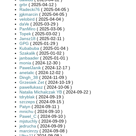
grbr
( 2025-04-12 )
Radecki76
( 2025-04-05 )
jgkmarcin
( 2025-04-05 )
velobird
( 2025-04-04 )
daVe
( 2025-03-29 )
PanMiro
( 2025-03-06 )
Topek
( 2025-03-02 )
Jansz18
( 2025-02-11 )
GPG
( 2025-01-29 )
Kubabuba
( 2025-01-04 )
Szakalik
( 2025-01-02 )
janbaader
( 2025-01-01 )
monia
( 2024-12-30 )
PawelJanik
( 2024-12-17 )
anetalic
( 2024-12-02 )
Dingh_38
( 2024-11-09 )
Grzesiek Zet
( 2024-10-19 )
pawellukasz
( 2024-10-06 )
Natalia Michalczak YB
( 2024-09-22 )
tdryblak
( 2024-09-19 )
szczeps
( 2024-09-15 )
Patyn
( 2024-09-11 )
mnichu
( 2024-09-10 )
Pawel_C
( 2024-09-10 )
mjstuchly
( 2024-09-09 )
jedrucha
( 2024-09-09 )
marcinrzy
( 2024-09-08 )
UltraJJ
( 2024-09-08 )