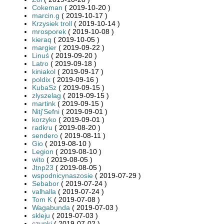
Cokeman
( 2019-10-20 )
marcin.g
( 2019-10-17 )
Krzysiek troll
( 2019-10-14 )
mrosporek
( 2019-10-08 )
kieraq
( 2019-10-05 )
margier
( 2019-09-22 )
Linuś
( 2019-09-20 )
Latro
( 2019-09-18 )
kiniakol
( 2019-09-17 )
poldix
( 2019-09-16 )
KubaSz
( 2019-09-15 )
zlyszelag
( 2019-09-15 )
martink
( 2019-09-15 )
Nitj'Sefni
( 2019-09-01 )
korzyko
( 2019-09-01 )
radkru
( 2019-08-20 )
sendero
( 2019-08-11 )
Gio
( 2019-08-10 )
Legion
( 2019-08-10 )
wito
( 2019-08-05 )
Jtnp23
( 2019-08-05 )
wspodnicynaszosie
( 2019-07-29 )
Sebabor
( 2019-07-24 )
valhalla
( 2019-07-24 )
Tom K
( 2019-07-08 )
Wagabunda
( 2019-07-03 )
skleju
( 2019-07-03 )
czupki
( 2019-07-02 )