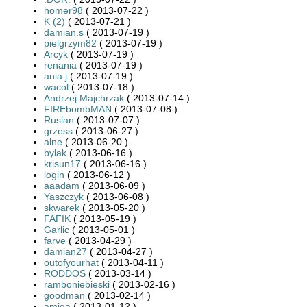
homer98
( 2013-07-22 )
K (2)
( 2013-07-21 )
damian.s
( 2013-07-19 )
pielgrzym82
( 2013-07-19 )
Arcyk
( 2013-07-19 )
renania
( 2013-07-19 )
ania.j
( 2013-07-19 )
wacol
( 2013-07-18 )
Andrzej Majchrzak
( 2013-07-14 )
FIREbombMAN
( 2013-07-08 )
Ruslan
( 2013-07-07 )
grzess
( 2013-06-27 )
alne
( 2013-06-20 )
bylak
( 2013-06-16 )
krisun17
( 2013-06-16 )
login
( 2013-06-12 )
aaadam
( 2013-06-09 )
Yaszczyk
( 2013-06-08 )
skwarek
( 2013-05-20 )
FAFIK
( 2013-05-19 )
Garlic
( 2013-05-01 )
farve
( 2013-04-29 )
damian27
( 2013-04-27 )
outofyourhat
( 2013-04-11 )
RODDOS
( 2013-03-14 )
ramboniebieski
( 2013-02-16 )
goodman
( 2013-02-14 )
amiga
( 2013-01-12 )