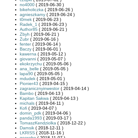
no4000
( 2019-06-30 )
bikeholiczka
( 2019-06-26 )
agnieszkamy
( 2019-06-24 )
t0mek
( 2019-06-23 )
Radek_1
( 2019-06-23 )
Author85
( 2019-06-21 )
Zbyh
( 2019-06-21 )
Żubr
( 2019-06-16 )
fenter
( 2019-06-14 )
Baczy
( 2019-06-01 )
kawerna
( 2019-05-12 )
giovanni
( 2019-05-07 )
ekokrzychu
( 2019-05-06 )
ana_belle
( 2019-05-05 )
lapa90
( 2019-05-05 )
mdudek
( 2019-05-01 )
Pionier43
( 2019-04-15 )
zagranicznyinwestor
( 2019-04-14 )
Bambo
( 2019-04-13 )
Kapitan Sakwa
( 2019-04-13 )
michals
( 2019-04-11 )
Kofi
( 2019-04-07 )
domin_pdk
( 2019-04-06 )
panda1993
( 2019-03-17 )
TomaszKendziolka
( 2018-12-22 )
Damsik
( 2018-12-11 )
LKRISS
( 2018-11-16 )
georobo
( 2018-11-07 )