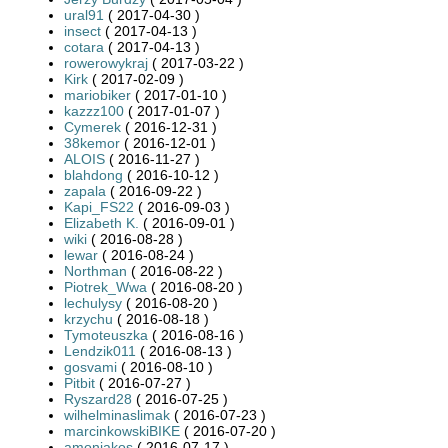
ural91
( 2017-04-30 )
insect
( 2017-04-13 )
cotara
( 2017-04-13 )
rowerowykraj
( 2017-03-22 )
Kirk
( 2017-02-09 )
mariobiker
( 2017-01-10 )
kazzz100
( 2017-01-07 )
Cymerek
( 2016-12-31 )
38kemor
( 2016-12-01 )
ALOIS
( 2016-11-27 )
blahdong
( 2016-10-12 )
zapala
( 2016-09-22 )
Kapi_FS22
( 2016-09-03 )
Elizabeth K.
( 2016-09-01 )
wiki
( 2016-08-28 )
lewar
( 2016-08-24 )
Northman
( 2016-08-22 )
Piotrek_Wwa
( 2016-08-20 )
lechulysy
( 2016-08-20 )
krzychu
( 2016-08-18 )
Tymoteuszka
( 2016-08-16 )
Lendzik011
( 2016-08-13 )
gosvami
( 2016-08-10 )
Pitbit
( 2016-07-27 )
Ryszard28
( 2016-07-25 )
wilhelminaslimak
( 2016-07-23 )
marcinkowskiBIKE
( 2016-07-20 )
amoniakos
( 2016-07-17 )