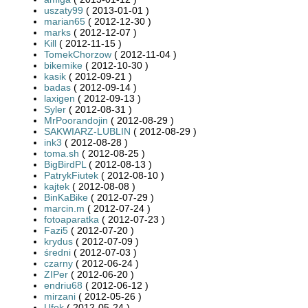
uszaty99
( 2013-01-01 )
marian65
( 2012-12-30 )
marks
( 2012-12-07 )
Kill
( 2012-11-15 )
TomekChorzow
( 2012-11-04 )
bikemike
( 2012-10-30 )
kasik
( 2012-09-21 )
badas
( 2012-09-14 )
laxigen
( 2012-09-13 )
Syler
( 2012-08-31 )
MrPoorandojin
( 2012-08-29 )
SAKWIARZ-LUBLIN
( 2012-08-29 )
ink3
( 2012-08-28 )
toma.sh
( 2012-08-25 )
BigBirdPL
( 2012-08-13 )
PatrykFiutek
( 2012-08-10 )
kajtek
( 2012-08-08 )
BinKaBike
( 2012-07-29 )
marcin.m
( 2012-07-24 )
fotoaparatka
( 2012-07-23 )
Fazi5
( 2012-07-20 )
krydus
( 2012-07-09 )
średni
( 2012-07-03 )
czarny
( 2012-06-24 )
ZIPer
( 2012-06-20 )
endriu68
( 2012-06-12 )
mirzani
( 2012-05-26 )
Ufok
( 2012-05-24 )