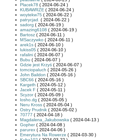
Placek78
( 2024-06-24 )
KUBAWRZE
( 2024-06-24 )
woytekw75
( 2024-06-22 )
patrycjad.
( 2024-06-22 )
sadorg
( 2024-06-19 )
amazing6108
( 2024-06-19 )
Bartosz
( 2024-06-11 )
MSaczywko
( 2024-06-11 )
arek1s
( 2024-06-10 )
lukiss05
( 2024-06-10 )
rafalini
( 2024-06-07 )
Bubu
( 2024-06-07 )
Gdzie jest Krzyś
( 2024-06-07 )
tomciopaluch
( 2024-05-26 )
John Baildon
( 2024-05-16 )
SBC66
( 2024-05-16 )
Kargeth
( 2024-05-12 )
Jacek F
( 2024-05-11 )
Scyzor
( 2024-05-09 )
losho.dg
( 2024-05-05 )
Neru Kross
( 2024-05-04 )
Ostry Prudnik
( 2024-05-02 )
70777
( 2024-04-18 )
Magdalena_Jakubowska
( 2024-04-13 )
Gopher
( 2024-04-08 )
parurex
( 2024-04-06 )
Emerytura Na Rowerze
( 2024-03-30 )
Kuba102
( 2024-03-22 )