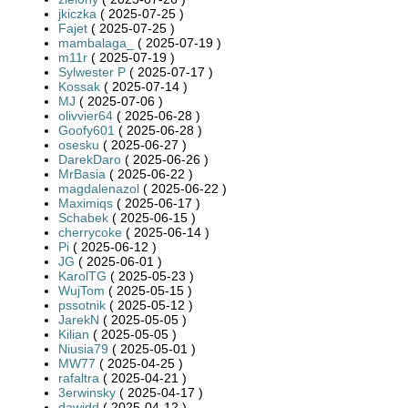
jkiczka
( 2025-07-25 )
Fajet
( 2025-07-25 )
mambalaga_
( 2025-07-19 )
m11r
( 2025-07-19 )
Sylwester P
( 2025-07-17 )
Kossak
( 2025-07-14 )
MJ
( 2025-07-06 )
olivvier64
( 2025-06-28 )
Goofy601
( 2025-06-28 )
osesku
( 2025-06-27 )
DarekDaro
( 2025-06-26 )
MrBasia
( 2025-06-22 )
magdalenazol
( 2025-06-22 )
Maximiqs
( 2025-06-17 )
Schabek
( 2025-06-15 )
cherrycoke
( 2025-06-14 )
Pi
( 2025-06-12 )
JG
( 2025-06-01 )
KarolTG
( 2025-05-23 )
WujTom
( 2025-05-15 )
pssotnik
( 2025-05-12 )
JarekN
( 2025-05-05 )
Kilian
( 2025-05-05 )
Niusia79
( 2025-05-01 )
MW77
( 2025-04-25 )
rafaltra
( 2025-04-21 )
3erwinsky
( 2025-04-17 )
dawidd
( 2025-04-12 )