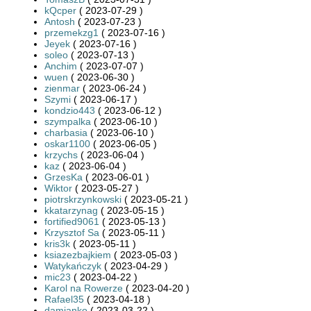
kQcper
( 2023-07-29 )
Antosh
( 2023-07-23 )
przemekzg1
( 2023-07-16 )
Jeyek
( 2023-07-16 )
soleo
( 2023-07-13 )
Anchim
( 2023-07-07 )
wuen
( 2023-06-30 )
zienmar
( 2023-06-24 )
Szymi
( 2023-06-17 )
kondzio443
( 2023-06-12 )
szympalka
( 2023-06-10 )
charbasia
( 2023-06-10 )
oskar1100
( 2023-06-05 )
krzychs
( 2023-06-04 )
kaz
( 2023-06-04 )
GrzesKa
( 2023-06-01 )
Wiktor
( 2023-05-27 )
piotrskrzynkowski
( 2023-05-21 )
kkatarzynag
( 2023-05-15 )
fortified9061
( 2023-05-13 )
Krzysztof Sa
( 2023-05-11 )
kris3k
( 2023-05-11 )
ksiazezbajkiem
( 2023-05-03 )
Watykańczyk
( 2023-04-29 )
mic23
( 2023-04-22 )
Karol na Rowerze
( 2023-04-20 )
Rafael35
( 2023-04-18 )
damianko
( 2023-03-22 )