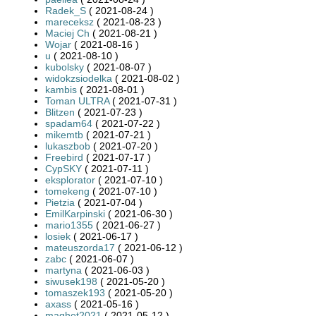
Radek_S
( 2021-08-24 )
mareceksz
( 2021-08-23 )
Maciej Ch
( 2021-08-21 )
Wojar
( 2021-08-16 )
u
( 2021-08-10 )
kubolsky
( 2021-08-07 )
widokzsiodelka
( 2021-08-02 )
kambis
( 2021-08-01 )
Toman ULTRA
( 2021-07-31 )
Blitzen
( 2021-07-23 )
spadam64
( 2021-07-22 )
mikemtb
( 2021-07-21 )
lukaszbob
( 2021-07-20 )
Freebird
( 2021-07-17 )
CypSKY
( 2021-07-11 )
eksplorator
( 2021-07-10 )
tomekeng
( 2021-07-10 )
Pietzia
( 2021-07-04 )
EmilKarpinski
( 2021-06-30 )
mario1355
( 2021-06-27 )
losiek
( 2021-06-17 )
mateuszorda17
( 2021-06-12 )
zabc
( 2021-06-07 )
martyna
( 2021-06-03 )
siwusek198
( 2021-05-20 )
tomaszek193
( 2021-05-20 )
axass
( 2021-05-16 )
maghet2021
( 2021-05-12 )