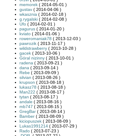
memorek
( 2014-05-01 )
gustav
( 2014-04-06 )
wkasznia
( 2014-02-18 )
g.rygalski
( 2014-02-08 )
Ufo
( 2014-02-01 )
pagurus
( 2014-01-20 )
kviato
( 2014-01-06 )
roweromaniak78
( 2013-12-03 )
pawrozik
( 2013-11-17 )
wildstrawberry
( 2013-10-28 )
gacek
( 2013-10-06 )
Góral nizinny
( 2013-10-01 )
radena
( 2013-09-21 )
dana
( 2013-09-14 )
Rebe
( 2013-09-09 )
silvian
( 2013-08-26 )
krupson
( 2013-08-18 )
lukasz78
( 2013-08-18 )
Man222
( 2013-08-17 )
tytan
( 2013-08-17 )
andale
( 2013-08-16 )
mb747
( 2013-08-15 )
GregBar
( 2013-08-14 )
Bamber
( 2013-08-09 )
kiciopuszek
( 2013-08-09 )
Lukas1991214
( 2013-07-29 )
Rado
( 2013-07-23 )
.DOR.
( 2013-07-22 )