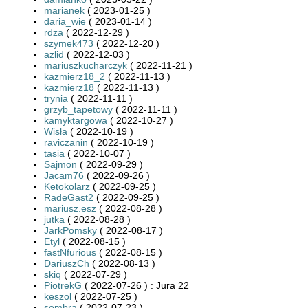
marianek
( 2023-01-25 )
daria_wie
( 2023-01-14 )
rdza
( 2022-12-29 )
szymek473
( 2022-12-20 )
azlid
( 2022-12-03 )
mariuszkucharczyk
( 2022-11-21 )
kazmierz18_2
( 2022-11-13 )
kazmierz18
( 2022-11-13 )
trynia
( 2022-11-11 )
grzyb_tapetowy
( 2022-11-11 )
kamyktargowa
( 2022-10-27 )
Wisła
( 2022-10-19 )
raviczanin
( 2022-10-19 )
tasia
( 2022-10-07 )
Sajmon
( 2022-09-29 )
Jacam76
( 2022-09-26 )
Ketokolarz
( 2022-09-25 )
RadeGast2
( 2022-09-25 )
mariusz.esz
( 2022-08-28 )
jutka
( 2022-08-28 )
JarkPomsky
( 2022-08-17 )
Etyl
( 2022-08-15 )
fastNfurious
( 2022-08-15 )
DariuszCh
( 2022-08-13 )
skiq
( 2022-07-29 )
PiotrekG
( 2022-07-26 ) : Jura 22
keszol
( 2022-07-25 )
sombra
( 2022-07-23 )