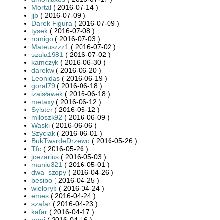
Mortal
( 2016-07-14 )
jjb
( 2016-07-09 )
Darek Figura
( 2016-07-09 )
tysek
( 2016-07-08 )
romigo
( 2016-07-03 )
Mateuszzz1
( 2016-07-02 )
szala1981
( 2016-07-02 )
kamczyk
( 2016-06-30 )
darekw
( 2016-06-20 )
Leonidas
( 2016-06-19 )
goral79
( 2016-06-18 )
izaisławek
( 2016-06-18 )
metaxy
( 2016-06-12 )
Sylster
( 2016-06-12 )
miloszk92
( 2016-06-09 )
Waski
( 2016-06-06 )
Szyciak
( 2016-06-01 )
BukTwardeDrzewo
( 2016-05-26 )
Tfc
( 2016-05-26 )
jcezarius
( 2016-05-03 )
maniu321
( 2016-05-01 )
dwa_szopy
( 2016-04-26 )
besibo
( 2016-04-25 )
wieloryb
( 2016-04-24 )
emes
( 2016-04-24 )
szafar
( 2016-04-23 )
kafar
( 2016-04-17 )
remi
( 2016-04-16 )