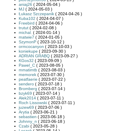
aniaj26
( 2024-05-04 )
MJ
( 2024-05-03 )
Łukasz Szczepanik
( 2024-04-26 )
Kuba102
( 2024-04-07 )
Freebird
( 2024-04-06 )
trutut
( 2024-02-08 )
michal.
( 2024-01-14 )
matwie7
( 2024-01-05 )
SzymonP
( 2023-10-12 )
ormcocanyon
( 2023-10-03 )
koniekupe
( 2023-09-30 )
ADRIAN GRABQ
( 2023-09-27 )
KGos32
( 2023-09-09 )
Pawel_C
( 2023-08-05 )
mmatimtb
( 2023-08-03 )
memorek
( 2023-07-30 )
peatfaerie
( 2023-07-22 )
sendero
( 2023-07-18 )
Bromberg
( 2023-07-14 )
bzyk69
( 2023-07-14 )
Alek2014
( 2023-07-11 )
Roch Lissowski
( 2023-07-11 )
juzew69
( 2023-07-06 )
Arytia
( 2023-06-21 )
sebastien
( 2023-06-18 )
Johnny_n
( 2023-06-18 )
Czabi
( 2023-05-28 )
Leszek
( 2023-05-14 )