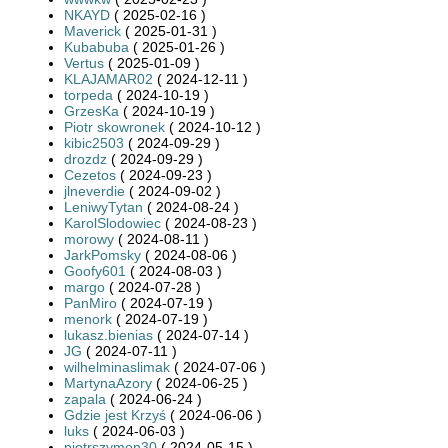
NKAYD
( 2025-02-16 )
Maverick
( 2025-01-31 )
Kubabuba
( 2025-01-26 )
Vertus
( 2025-01-09 )
KLAJAMAR02
( 2024-12-11 )
torpeda
( 2024-10-19 )
GrzesKa
( 2024-10-19 )
Piotr skowronek
( 2024-10-12 )
kibic2503
( 2024-09-29 )
drozdz
( 2024-09-29 )
Cezetos
( 2024-09-23 )
jlneverdie
( 2024-09-02 )
LeniwyTytan
( 2024-08-24 )
KarolSlodowiec
( 2024-08-23 )
morowy
( 2024-08-11 )
JarkPomsky
( 2024-08-06 )
Goofy601
( 2024-08-03 )
margo
( 2024-07-28 )
PanMiro
( 2024-07-19 )
menork
( 2024-07-19 )
lukasz.bienias
( 2024-07-14 )
JG
( 2024-07-11 )
wilhelminaslimak
( 2024-07-06 )
MartynaAzory
( 2024-06-25 )
zapala
( 2024-06-24 )
Gdzie jest Krzyś
( 2024-06-06 )
luks
( 2024-06-03 )
piotrszymon30
( 2024-05-15 )