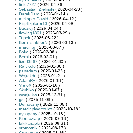
field7727
( 2026-04-26 )
Sebastian Zieliński
( 2026-04-23 )
DarekDaro
( 2026-04-14 )
mckoper Dawid
( 2026-04-12 )
FilipExplorer13
( 2026-04-09 )
Badziej
( 2026-04-04 )
flowing1861
( 2026-03-29 )
Topek
( 2026-03-22 )
Born_stubborN
( 2026-03-13 )
marcin.g
( 2026-03-07 )
Boko
( 2026-02-08 )
Berni
( 2026-02-01 )
fixed3867
( 2026-01-30 )
Rafcio96
( 2026-01-30 )
panadam
( 2026-01-23 )
Wojtekdu
( 2026-01-21 )
AdamRy
( 2026-01-18 )
VretoX
( 2026-01-16 )
Skubiko
( 2026-01-07 )
wwojtekw
( 2025-12-31 )
gst
( 2025-11-08 )
Demeczny
( 2025-11-05 )
marcinpiworowicz
( 2025-10-18 )
nysapany
( 2025-10-13 )
Kiernoziafp
( 2025-09-13 )
lukikanapki
( 2025-08-31 )
sromotnik
( 2025-08-17 )
Curraman
( 2025-08-16 )