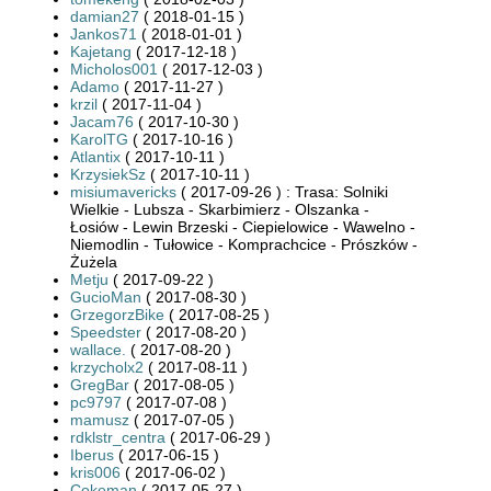
damian27
( 2018-01-15 )
Jankos71
( 2018-01-01 )
Kajetang
( 2017-12-18 )
Micholos001
( 2017-12-03 )
Adamo
( 2017-11-27 )
krzil
( 2017-11-04 )
Jacam76
( 2017-10-30 )
KarolTG
( 2017-10-16 )
Atlantix
( 2017-10-11 )
KrzysiekSz
( 2017-10-11 )
misiumavericks
( 2017-09-26 ) : Trasa: Solniki
Wielkie - Lubsza - Skarbimierz - Olszanka -
Łosiów - Lewin Brzeski - Ciepielowice - Wawelno -
Niemodlin - Tułowice - Komprachcice - Prószków -
Żużela
Metju
( 2017-09-22 )
GucioMan
( 2017-08-30 )
GrzegorzBike
( 2017-08-25 )
Speedster
( 2017-08-20 )
wallace.
( 2017-08-20 )
krzycholx2
( 2017-08-11 )
GregBar
( 2017-08-05 )
pc9797
( 2017-07-08 )
mamusz
( 2017-07-05 )
rdklstr_centra
( 2017-06-29 )
Iberus
( 2017-06-15 )
kris006
( 2017-06-02 )
Cokeman
( 2017-05-27 )