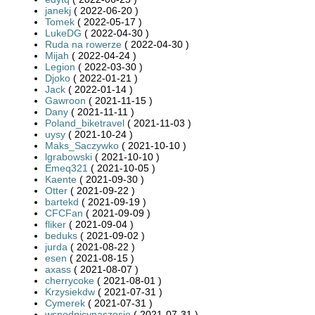
janekj
( 2022-06-20 )
Tomek
( 2022-05-17 )
LukeDG
( 2022-04-30 )
Ruda na rowerze
( 2022-04-30 )
Mijah
( 2022-04-24 )
Legion
( 2022-03-30 )
Djoko
( 2022-01-21 )
Jack
( 2022-01-14 )
Gawroon
( 2021-11-15 )
Dany
( 2021-11-11 )
Poland_biketravel
( 2021-11-03 )
uysy
( 2021-10-24 )
Maks_Saczywko
( 2021-10-10 )
lgrabowski
( 2021-10-10 )
Emeq321
( 2021-10-05 )
Kaente
( 2021-09-30 )
Otter
( 2021-09-22 )
bartekd
( 2021-09-19 )
CFCFan
( 2021-09-09 )
fliker
( 2021-09-04 )
beduks
( 2021-09-02 )
jurda
( 2021-08-22 )
esen
( 2021-08-15 )
axass
( 2021-08-07 )
cherrycoke
( 2021-08-01 )
Krzysiekdw
( 2021-07-31 )
Cymerek
( 2021-07-31 )
wspodnicynaszosie
( 2021-07-31 )