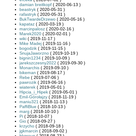
damian breitkopf
( 2020-06-13 )
beastryk
( 2020-05-31 )
rafastryk
( 2020-05-31 )
BukTwardeDrzewo
( 2020-05-16 )
kapataz
( 2020-03-19 )
marcinpalosz
( 2020-02-16 )
Marek2020
( 2020-02-01 )
wiki
( 2019-11-17 )
Mike Madej
( 2019-11-16 )
bogodzik
( 2019-11-15 )
SnujaJaworzno
( 2019-10-19 )
bignin1234
( 2019-10-09 )
jarekszczesny2022
( 2019-09-30 )
Monarchis
( 2019-09-10 )
bikeman
( 2019-08-17 )
Rebe
( 2019-07-06 )
pawrozik
( 2019-06-16 )
wiaterek
( 2019-05-01 )
Hipcia_i_Hipek
( 2019-05-01 )
Emil-Górołajzy
( 2018-11-19 )
maniu321
( 2018-11-13 )
PaffiBlue
( 2018-10-13 )
marg
( 2018-10-10 )
Pi
( 2018-10-07 )
Gio
( 2018-09-27 )
krzycho
( 2018-09-18 )
jgkmarcin
( 2018-09-02 )
bkgroup
( 2018-08-23 )