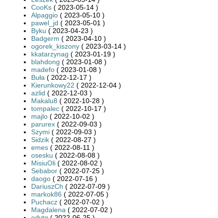
CooKs
( 2023-05-14 )
Alpaggio
( 2023-05-10 )
pawel_jd
( 2023-05-01 )
Byku
( 2023-04-23 )
Badgerm
( 2023-04-10 )
ogorek_kiszony
( 2023-03-14 )
kkatarzynag
( 2023-01-19 )
blahdong
( 2023-01-08 )
madefo
( 2023-01-08 )
Buła
( 2022-12-17 )
Kierunkowy22
( 2022-12-04 )
azlid
( 2022-12-03 )
Makalu8
( 2022-10-28 )
tompalec
( 2022-10-17 )
majlo
( 2022-10-02 )
parurex
( 2022-09-03 )
Szymi
( 2022-09-03 )
Sidzik
( 2022-08-27 )
emes
( 2022-08-11 )
osesku
( 2022-08-08 )
MisiuOli
( 2022-08-02 )
Sebabor
( 2022-07-25 )
daogo
( 2022-07-16 )
DariuszCh
( 2022-07-09 )
markok86
( 2022-07-05 )
Puchacz
( 2022-07-02 )
Magdalena
( 2022-07-02 )
edytq
( 2022-06-25 )