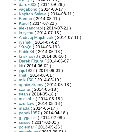
darek002
( 2014-09-26 )
vagabond
( 2014-08-17 )
Kapitan Sakwa
( 2014-08-11 )
Bambo
( 2014-08-11 )
Karol
( 2014-07-22 )
aleksandrapl
( 2014-07-21 )
krzychu
( 2014-07-13 )
Andrzej Majchrzak
( 2014-07-11 )
ryshak
( 2014-07-02 )
*KroQ*
( 2014-06-19 )
Pablo84
( 2014-06-18 )
kriskros73
( 2014-06-10 )
Darek Figura
( 2014-06-07 )
kit
( 2014-06-02 )
jajo1922
( 2014-06-01 )
limit
( 2014-06-01 )
miki150
( 2014-05-19 )
agnieszkamy
( 2014-05-18 )
szafar
( 2014-05-18 )
tytan
( 2014-05-18 )
michał-z
( 2014-05-18 )
czerkaw
( 2014-05-18 )
mada
( 2014-05-17 )
penek1957
( 2014-04-18 )
g.rygalski
( 2014-02-08 )
suisse
( 2014-02-01 )
polemar
( 2013-09-26 )
completny
( 2013-09-08 )