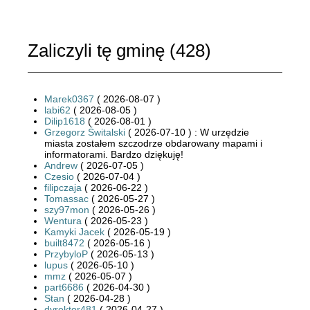
Zaliczyli tę gminę (
428
)
Marek0367
( 2026-08-07 )
labi62
( 2026-08-05 )
Dilip1618
( 2026-08-01 )
Grzegorz Świtalski
( 2026-07-10 ) : W urzędzie
miasta zostałem szczodrze obdarowany mapami i
informatorami. Bardzo dziękuję!
Andrew
( 2026-07-05 )
Czesio
( 2026-07-04 )
filipczaja
( 2026-06-22 )
Tomassac
( 2026-05-27 )
szy97mon
( 2026-05-26 )
Wentura
( 2026-05-23 )
Kamyki Jacek
( 2026-05-19 )
built8472
( 2026-05-16 )
PrzybyloP
( 2026-05-13 )
lupus
( 2026-05-10 )
mmz
( 2026-05-07 )
part6686
( 2026-04-30 )
Stan
( 2026-04-28 )
dyrektor481
( 2026-04-27 )