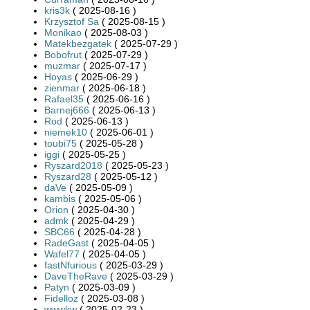
kris3k
( 2025-08-16 )
Krzysztof Sa
( 2025-08-15 )
Monikao
( 2025-08-03 )
Matekbezgatek
( 2025-07-29 )
Bobofrut
( 2025-07-29 )
muzmar
( 2025-07-17 )
Hoyas
( 2025-06-29 )
zienmar
( 2025-06-18 )
Rafael35
( 2025-06-16 )
Barnej666
( 2025-06-13 )
Rod
( 2025-06-13 )
niemek10
( 2025-06-01 )
toubi75
( 2025-05-28 )
iggi
( 2025-05-25 )
Ryszard2018
( 2025-05-23 )
Ryszard28
( 2025-05-12 )
daVe
( 2025-05-09 )
kambis
( 2025-05-06 )
Orion
( 2025-04-30 )
admk
( 2025-04-29 )
SBC66
( 2025-04-28 )
RadeGast
( 2025-04-05 )
Wafel77
( 2025-04-05 )
fastNfurious
( 2025-03-29 )
DaveTheRave
( 2025-03-29 )
Patyn
( 2025-03-09 )
Fidelloz
( 2025-03-08 )
wwwkw
( 2025-02-23 )