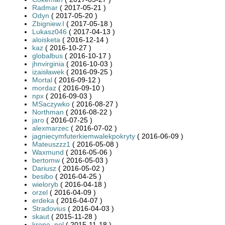
Radmar
( 2017-05-21 )
Odyn
( 2017-05-20 )
Zbigniew.I
( 2017-05-18 )
Lukasz046
( 2017-04-13 )
aloisketa
( 2016-12-14 )
kaz
( 2016-10-27 )
globalbus
( 2016-10-17 )
jhnvirginia
( 2016-10-03 )
izaisławek
( 2016-09-25 )
Mortal
( 2016-09-12 )
mordaz
( 2016-09-10 )
npx
( 2016-09-03 )
MSaczywko
( 2016-08-27 )
Northman
( 2016-08-22 )
jaro
( 2016-07-25 )
alexmarzec
( 2016-07-02 )
jagniecymfuterkiemwalekpokryty
( 2016-06-09 )
Mateuszzz1
( 2016-05-08 )
Waxmund
( 2016-05-06 )
bertomw
( 2016-05-03 )
Dariusz
( 2016-05-02 )
besibo
( 2016-04-25 )
wieloryb
( 2016-04-18 )
orzel
( 2016-04-09 )
erdeka
( 2016-04-07 )
Stradovius
( 2016-04-03 )
skaut
( 2015-11-28 )
krone_pol
( 2015-11-18 )