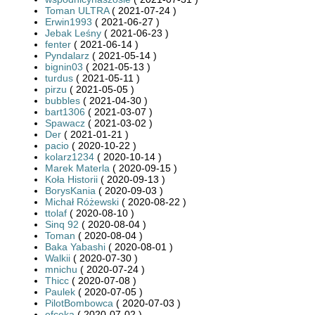
Toman ULTRA
( 2021-07-24 )
Erwin1993
( 2021-06-27 )
Jebak Leśny
( 2021-06-23 )
fenter
( 2021-06-14 )
Pyndalarz
( 2021-05-14 )
bignin03
( 2021-05-13 )
turdus
( 2021-05-11 )
pirzu
( 2021-05-05 )
bubbles
( 2021-04-30 )
bart1306
( 2021-03-07 )
Spawacz
( 2021-03-02 )
Der
( 2021-01-21 )
pacio
( 2020-10-22 )
kolarz1234
( 2020-10-14 )
Marek Materla
( 2020-09-15 )
Koła Historii
( 2020-09-13 )
BorysKania
( 2020-09-03 )
Michał Różewski
( 2020-08-22 )
ttolaf
( 2020-08-10 )
Sinq 92
( 2020-08-04 )
Toman
( 2020-08-04 )
Baka Yabashi
( 2020-08-01 )
Walkii
( 2020-07-30 )
mnichu
( 2020-07-24 )
Thicc
( 2020-07-08 )
Paulek
( 2020-07-05 )
PilotBombowca
( 2020-07-03 )
efceka
( 2020-07-02 )