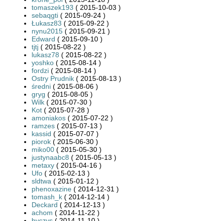
tomaszek193
( 2015-10-03 )
sebaqgti
( 2015-09-24 )
Łukasz83
( 2015-09-22 )
nynu2015
( 2015-09-21 )
Edward
( 2015-09-10 )
tjtj
( 2015-08-22 )
lukasz78
( 2015-08-22 )
yoshko
( 2015-08-14 )
fordzi
( 2015-08-14 )
Ostry Prudnik
( 2015-08-13 )
średni
( 2015-08-06 )
gryg
( 2015-08-05 )
Wilk
( 2015-07-30 )
Kot
( 2015-07-28 )
amoniakos
( 2015-07-22 )
ramzes
( 2015-07-13 )
kassid
( 2015-07-07 )
piorok
( 2015-06-30 )
miko00
( 2015-05-30 )
justynaabc8
( 2015-05-13 )
metaxy
( 2015-04-16 )
Ufo
( 2015-02-13 )
sldtwa
( 2015-01-12 )
phenoxazine
( 2014-12-31 )
tomash_k
( 2014-12-14 )
Deckard
( 2014-12-13 )
achom
( 2014-11-22 )
byczys
( 2014-11-10 )