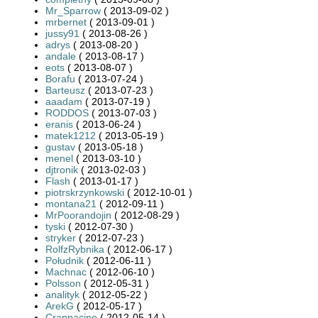
Mr_Sparrow
( 2013-09-02 )
mrbernet
( 2013-09-01 )
jussy91
( 2013-08-26 )
adrys
( 2013-08-20 )
andale
( 2013-08-17 )
eots
( 2013-08-07 )
Borafu
( 2013-07-24 )
Barteusz
( 2013-07-23 )
aaadam
( 2013-07-19 )
RODDOS
( 2013-07-03 )
eranis
( 2013-06-24 )
matek1212
( 2013-05-19 )
gustav
( 2013-05-18 )
menel
( 2013-03-10 )
djtronik
( 2013-02-03 )
Flash
( 2013-01-17 )
piotrskrzynkowski
( 2012-10-01 )
montana21
( 2012-09-11 )
MrPoorandojin
( 2012-08-29 )
tyski
( 2012-07-30 )
stryker
( 2012-07-23 )
RolfzRybnika
( 2012-06-17 )
Południk
( 2012-06-11 )
Machnac
( 2012-06-10 )
Polsson
( 2012-05-31 )
analityk
( 2012-05-22 )
ArekG
( 2012-05-17 )
Crappacino
( 2012-05-14 )