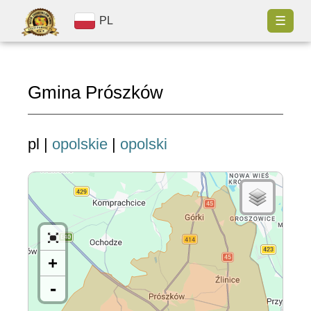
☰
PL
Gmina Prószków
pl |
opolskie
|
opolski
+
-