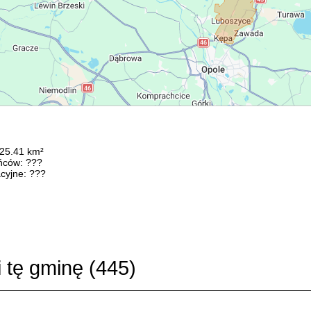
125.41 km²
ńców: ???
cyjne: ???
i tę gminę (
445
)