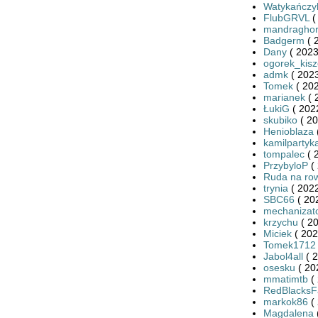
Watykańczy
FlubGRVL
(
mandragho
Badgerm
( 
Dany
( 2023
ogorek_kis
admk
( 2023
Tomek
( 202
marianek
( 
ŁukiG
( 202
skubiko
( 20
Henioblaza
kamilpartyk
tompalec
( 
PrzybyloP
( 
Ruda na ro
trynia
( 2022
SBC66
( 20
mechanizat
krzychu
( 20
Miciek
( 202
Tomek1712
Jabol4all
( 2
osesku
( 20
mmatimtb
( 
RedBlacksF
markok86
( 
Magdalena