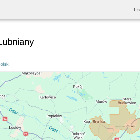
Lis
Łubniany
olski