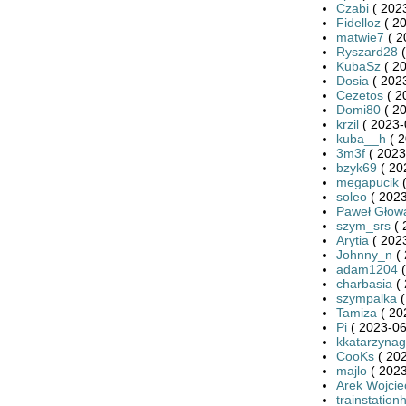
Czabi
( 2023
Fidelloz
( 20
matwie7
( 2
Ryszard28
(
KubaSz
( 20
Dosia
( 2023
Cezetos
( 2
Domi80
( 20
krzil
( 2023-
kuba__h
( 2
3m3f
( 2023
bzyk69
( 20
megapucik
(
soleo
( 2023
Paweł Głow
szym_srs
( 
Arytia
( 2023
Johnny_n
( 
adam1204
(
charbasia
( 
szympalka
(
Tamiza
( 20
Pi
( 2023-06
kkatarzynag
CooKs
( 202
majlo
( 2023
Arek Wojcie
trainstation