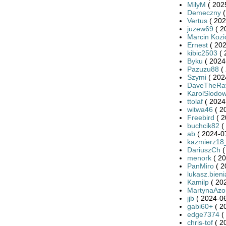
MilyM
( 202
Demeczny
(
Vertus
( 202
juzew69
( 2
Marcin Kozi
Ernest
( 202
kibic2503
( 
Byku
( 2024
Pazuzu88
( 
Szymi
( 202
DaveTheRa
KarolSlodow
ttolaf
( 2024
witwa46
( 2
Freebird
( 2
buchcik82
(
ab
( 2024-0
kazmierz18
DariuszCh
(
menork
( 20
PanMiro
( 2
lukasz.bieni
Kamilp
( 20
MartynaAzo
jjb
( 2024-06
gabi60+
( 2
edge7374
(
chris-tof
( 2