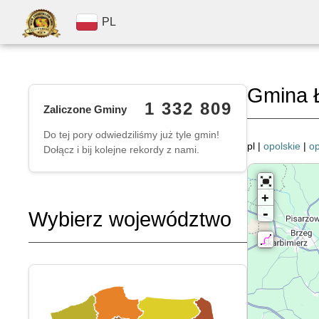
PL
Gmina 
1 332 809
Zaliczone Gminy
Do tej pory odwiedziliśmy już tyle gmin!
pl |
opolskie
|
op
Dołącz i bij kolejne rekordy z nami.
+
-
Wybierz województwo