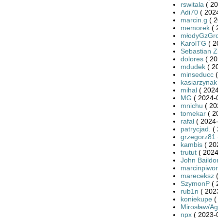
rswitala
( 20
Adi70
( 2024
marcin.g
( 2
memorek
( 
młodyGzGr
KarolTG
( 2
Sebastian Zi
dolores
( 20
mdudek
( 2
minseducc
(
kasiarzynak
mihal
( 2024
MG
( 2024-
mnichu
( 20
tomekar
( 2
rafał
( 2024-
patrycjad.
( 
grzegorz81
kambis
( 20
trutut
( 2024
John Baildo
marcinpiwor
mareceksz
(
SzymonP
( 
rub1n
( 202
koniekupe
(
Mirosław/Ag
npx
( 2023-