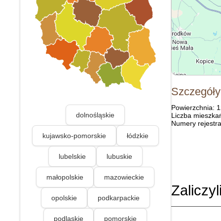
Szczegóły
Powierzchnia: 
dolnośląskie
Liczba mieszka
Numery rejestra
kujawsko-pomorskie
łódzkie
lubelskie
lubuskie
małopolskie
mazowieckie
Zaliczyl
opolskie
podkarpackie
podlaskie
pomorskie