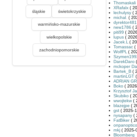
Thomaskali
XRafalx
( 20
śląskie
świetokrzyskie
lechulysy
( 
michal.
( 20
dyrektor481
warmińsko-mazurskie
new1786
( 
piti99
( 2026
wielkopolskie
lupus
( 2026
Jacek.L
( 20
Tomassac
(
zachodniopomorskie
WolfPL
( 20
Szymen199
DarekDaro
(
mckoper Da
Bartek_B
( 
martinLGT
(
ADRIAN G
Boko
( 2026
Krzysztof J
Skubiko
( 2
wwojtekw
( 
blazejpe
( 2
gst
( 2025-1
nysapany
( 
FatBiker
( 2
onpanoptic
mkj
( 2025-0
Bloomberg