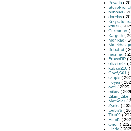
Pawelp
( 20
SteveFrenc
bubbles
( 2
darekw
( 20
Krzysztof S
kris3k
( 202
Curraman
(
Kargeth
( 2
Monikao
( 2
Matekbezga
Bobofrut
( 2
muzmar
( 2
BrowaRR
( 
olivvier64
( 
kubaw210
(
Goofy601
( 
czupki
( 202
Hoyas
( 202
axel
( 2025-
mikoy
( 202
Bikini_Bike
(
MatKolar
( 
Zysku
( 202
toubi75
( 20
Tisu69
( 202
Hinol1
( 202
Orion
( 2025
Hindo
( 202