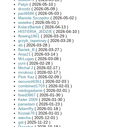
Patyn
( 2026-05-10 )
drozdz
( 2026-05-09 )
part6686
( 2026-05-03 )
Mariola Szczędor
( 2026-05-02 )
wwwkw
( 2026-05-01 )
KolarzBartek
( 2026-04-13 )
HISTERIA_JEDZIE
( 2026-04-10 )
flowing1861
( 2026-03-29 )
grzyb_tapetowy
( 2026-03-28 )
ab
( 2026-03-28 )
Bartek_B
( 2026-03-27 )
Ania21
( 2026-03-14 )
MrLugas
( 2026-03-08 )
yurii
( 2026-02-28 )
Michal J
( 2026-02-17 )
mrokosz
( 2026-02-17 )
Piotr Kaz
( 2026-02-09 )
secured4361
( 2026-02-03 )
combined1759
( 2026-02-01 )
niedogadanie
( 2026-02-01 )
fixed3867
( 2026-01-30 )
Keler 2009
( 2026-01-30 )
panadam
( 2026-01-23 )
AdamRy
( 2026-01-18 )
Koziak78
( 2026-01-01 )
wiecha
( 2025-12-01 )
gst
( 2025-11-22 )
Dzarden
( 2025-10-19 )