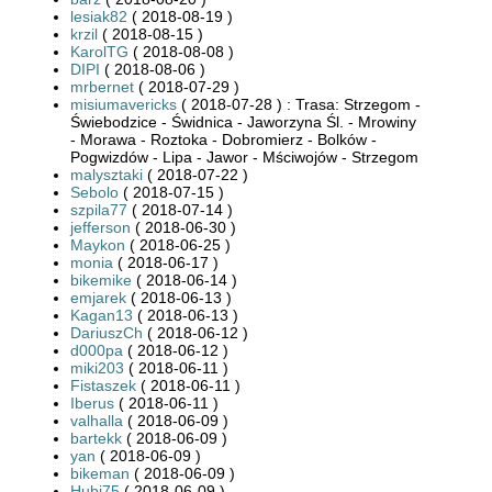
lesiak82
( 2018-08-19 )
krzil
( 2018-08-15 )
KarolTG
( 2018-08-08 )
DIPI
( 2018-08-06 )
mrbernet
( 2018-07-29 )
misiumavericks
( 2018-07-28 ) : Trasa: Strzegom -
Świebodzice - Świdnica - Jaworzyna Śl. - Mrowiny
- Morawa - Roztoka - Dobromierz - Bolków -
Pogwizdów - Lipa - Jawor - Mściwojów - Strzegom
malysztaki
( 2018-07-22 )
Sebolo
( 2018-07-15 )
szpila77
( 2018-07-14 )
jefferson
( 2018-06-30 )
Maykon
( 2018-06-25 )
monia
( 2018-06-17 )
bikemike
( 2018-06-14 )
emjarek
( 2018-06-13 )
Kagan13
( 2018-06-13 )
DariuszCh
( 2018-06-12 )
d000pa
( 2018-06-12 )
miki203
( 2018-06-11 )
Fistaszek
( 2018-06-11 )
Iberus
( 2018-06-11 )
valhalla
( 2018-06-09 )
bartekk
( 2018-06-09 )
yan
( 2018-06-09 )
bikeman
( 2018-06-09 )
Hubi75
( 2018-06-09 )