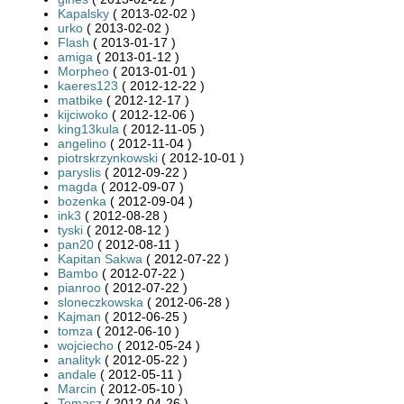
Kapalsky
( 2013-02-02 )
urko
( 2013-02-02 )
Flash
( 2013-01-17 )
amiga
( 2013-01-12 )
Morpheo
( 2013-01-01 )
kaeres123
( 2012-12-22 )
matbike
( 2012-12-17 )
kijciwoko
( 2012-12-06 )
king13kula
( 2012-11-05 )
angelino
( 2012-11-04 )
piotrskrzynkowski
( 2012-10-01 )
paryslis
( 2012-09-22 )
magda
( 2012-09-07 )
bozenka
( 2012-09-04 )
ink3
( 2012-08-28 )
tyski
( 2012-08-12 )
pan20
( 2012-08-11 )
Kapitan Sakwa
( 2012-07-22 )
Bambo
( 2012-07-22 )
pianroo
( 2012-07-22 )
sloneczkowska
( 2012-06-28 )
Kajman
( 2012-06-25 )
tomza
( 2012-06-10 )
wojciecho
( 2012-05-24 )
analityk
( 2012-05-22 )
andale
( 2012-05-11 )
Marcin
( 2012-05-10 )
Tomasz
( 2012-04-26 )