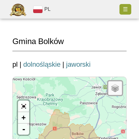
☰
PL
Gmina Bolków
pl |
dolnośląskie
|
jaworski
+
-