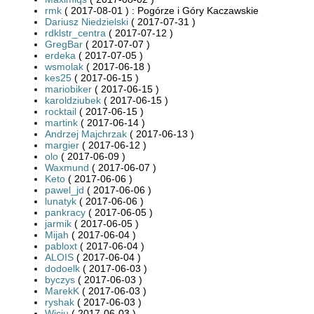
rmk
( 2017-08-01 ) : Pogórze i Góry Kaczawskie
Dariusz Niedzielski
( 2017-07-31 )
rdklstr_centra
( 2017-07-12 )
GregBar
( 2017-07-07 )
erdeka
( 2017-07-05 )
wsmolak
( 2017-06-18 )
kes25
( 2017-06-15 )
mariobiker
( 2017-06-15 )
karoldziubek
( 2017-06-15 )
rocktail
( 2017-06-15 )
martink
( 2017-06-14 )
Andrzej Majchrzak
( 2017-06-13 )
margier
( 2017-06-12 )
olo
( 2017-06-09 )
Waxmund
( 2017-06-07 )
Keto
( 2017-06-06 )
pawel_jd
( 2017-06-06 )
lunatyk
( 2017-06-06 )
pankracy
( 2017-06-05 )
jarmik
( 2017-06-05 )
Mijah
( 2017-06-04 )
pabloxt
( 2017-06-04 )
ALOIS
( 2017-06-04 )
dodoelk
( 2017-06-03 )
byczys
( 2017-06-03 )
MarekK
( 2017-06-03 )
ryshak
( 2017-06-03 )
Wiciu
( 2017-06-03 )