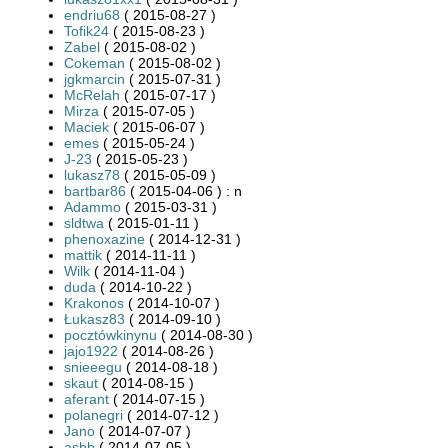
endriu68
( 2015-08-27 )
Tofik24
( 2015-08-23 )
Zabel
( 2015-08-02 )
Cokeman
( 2015-08-02 )
jgkmarcin
( 2015-07-31 )
McRelah
( 2015-07-17 )
Mirza
( 2015-07-05 )
Maciek
( 2015-06-07 )
emes
( 2015-05-24 )
J-23
( 2015-05-23 )
lukasz78
( 2015-05-09 )
bartbar86
( 2015-04-06 ) : n
Adammo
( 2015-03-31 )
sldtwa
( 2015-01-11 )
phenoxazine
( 2014-12-31 )
mattik
( 2014-11-11 )
Wilk
( 2014-11-04 )
duda
( 2014-10-22 )
Krakonos
( 2014-10-07 )
Łukasz83
( 2014-09-10 )
pocztówkinynu
( 2014-08-30 )
jajo1922
( 2014-08-26 )
snieeegu
( 2014-08-18 )
skaut
( 2014-08-15 )
aferant
( 2014-07-15 )
polanegri
( 2014-07-12 )
Jano
( 2014-07-07 )
asbb
( 2014-07-05 )