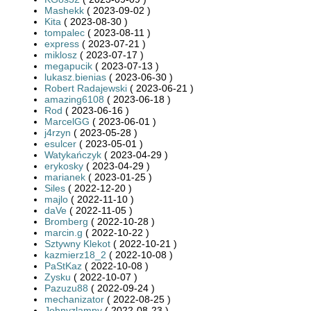
Mashekk
( 2023-09-02 )
Kita
( 2023-08-30 )
tompalec
( 2023-08-11 )
express
( 2023-07-21 )
miklosz
( 2023-07-17 )
megapucik
( 2023-07-13 )
lukasz.bienias
( 2023-06-30 )
Robert Radajewski
( 2023-06-21 )
amazing6108
( 2023-06-18 )
Rod
( 2023-06-16 )
MarcelGG
( 2023-06-01 )
j4rzyn
( 2023-05-28 )
esulcer
( 2023-05-01 )
Watykańczyk
( 2023-04-29 )
erykosky
( 2023-04-29 )
marianek
( 2023-01-25 )
Siles
( 2022-12-20 )
majlo
( 2022-11-10 )
daVe
( 2022-11-05 )
Bromberg
( 2022-10-28 )
marcin.g
( 2022-10-22 )
Sztywny Klekot
( 2022-10-21 )
kazmierz18_2
( 2022-10-08 )
PaStKaz
( 2022-10-08 )
Zysku
( 2022-10-07 )
Pazuzu88
( 2022-09-24 )
mechanizator
( 2022-08-25 )
Johnyzlampy
( 2022-08-23 )