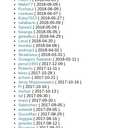
Wafel77
( 2018-06-09 )
Puchacz
( 2018-06-09 )
czerkaw
( 2018-06-07 )
Kuba7033
( 2018-05-27 )
rafalbarto
( 2018-05-09 )
Synek2
( 2018-05-09 )
bwanga
( 2018-05-05 )
globalbus
( 2018-04-29 )
Linuś
( 2018-04-20 )
mordaz
( 2018-04-08 )
andriup1
( 2018-04-02 )
Stradovius
( 2018-03-31 )
Grzegorz Świtalski
( 2018-02-11 )
perun1993
( 2017-12-09 )
Roberto
( 2017-11-11 )
kloss
( 2017-10-28 )
achom
( 2017-10-21 )
Jerzy Mojżeszewicz
( 2017-10-16 )
Pi
( 2017-10-16 )
michal.
( 2017-10-13 )
taf
( 2017-09-30 )
masz
( 2017-09-20 )
Sabinchen
( 2017-09-05 )
avtandil
( 2017-09-05 )
GucioMan
( 2017-08-29 )
Jogypai
( 2017-08-16 )
gnievko
( 2017-08-12 )
Maximiqs
( 2017-08-02 )