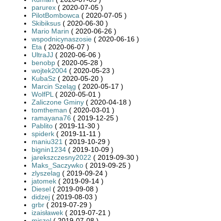
parurex
( 2020-07-05 )
PilotBombowca
( 2020-07-05 )
Skibiksus
( 2020-06-30 )
Mario Marin
( 2020-06-26 )
wspodnicynaszosie
( 2020-06-16 )
Eta
( 2020-06-07 )
UltraJJ
( 2020-06-06 )
benobp
( 2020-05-28 )
wojtek2004
( 2020-05-23 )
KubaSz
( 2020-05-20 )
Marcin Szeląg
( 2020-05-17 )
WolfPL
( 2020-05-01 )
Zaliczone Gminy
( 2020-04-18 )
tomtheman
( 2020-03-01 )
ramayana76
( 2019-12-25 )
Pablito
( 2019-11-30 )
spiderk
( 2019-11-11 )
maniu321
( 2019-10-29 )
bignin1234
( 2019-10-09 )
jarekszczesny2022
( 2019-09-30 )
Maks_Saczywko
( 2019-09-25 )
zlyszelag
( 2019-09-24 )
jatomek
( 2019-09-14 )
Diesel
( 2019-09-08 )
didzej
( 2019-08-03 )
grbr
( 2019-07-29 )
izaisławek
( 2019-07-21 )
miszol
( 2019-07-08 )