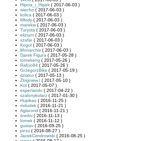
Hipcia_i_Hipek
( 2017-06-03 )
wiecho
( 2017-06-03 )
kolica
( 2017-06-03 )
Młody
( 2017-06-03 )
marekw
( 2017-06-03 )
Turysta
( 2017-06-03 )
elizium
( 2017-06-03 )
szafar
( 2017-06-03 )
Kogut
( 2017-06-03 )
Monarchis
( 2017-06-03 )
Darek Figura
( 2017-05-28 )
tomekeng
( 2017-05-26 )
Rafcio84
( 2017-05-26 )
GrzegorzBike
( 2017-05-19 )
dzialco
( 2017-05-13 )
Zbigniew.I
( 2017-05-10 )
Kot
( 2017-05-07 )
esperlando
( 2017-04-22 )
szalonykolarz
( 2017-01-30 )
Hupikao
( 2016-11-25 )
mdudek
( 2016-11-21 )
Aglarond
( 2016-11-21 )
średni
( 2016-11-13 )
tomek
( 2016-11-12 )
gustav
( 2016-09-25 )
pirzu
( 2016-08-27 )
JacekCendrowski
( 2016-08-25 )
jarras
( 2016-08-17 )