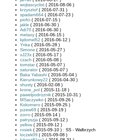
wojtascyclist
( 2016-08-06 )
krzysztof
( 2016-07-31 )
spadam664
( 2016-07-23 )
piofci
( 2016-07-15 )
jakle
( 2016-06-30 )
Adi70
( 2016-06-30 )
metaxy
( 2016-06-15 )
kjdomel52
( 2016-06-12 )
Ynka
( 2016-05-28 )
Simone
( 2016-05-27 )
xJ23x
( 2016-05-17 )
czach
( 2016-05-08 )
tomstar
( 2016-05-07 )
saturator
( 2016-05-07 )
Baka Yabashi
( 2016-05-04 )
Kierunkowy22
( 2016-04-30 )
shusty
( 2016-02-08 )
krone_pol
( 2015-11-18 )
pawelpodroznik
( 2015-10-31 )
MSaczywko
( 2015-09-26 )
Kokomero
( 2015-09-25 )
juzew69
( 2015-09-19 )
zorro
( 2015-09-14 )
patryszja
( 2015-09-12 )
yellow
( 2015-09-12 )
rosiek
( 2015-09-10 ) : SS - Wałbrzych
loczek09
( 2015-09-08 )
lukasz81xx1
( 2015-08-31 )