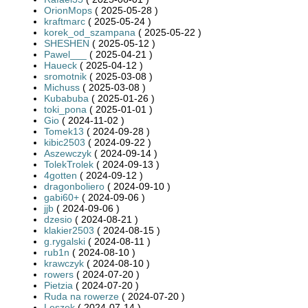
OrionMops
( 2025-05-28 )
kraftmarc
( 2025-05-24 )
korek_od_szampana
( 2025-05-22 )
SHESHEN
( 2025-05-12 )
Pawel___
( 2025-04-21 )
Haueck
( 2025-04-12 )
sromotnik
( 2025-03-08 )
Michuss
( 2025-03-08 )
Kubabuba
( 2025-01-26 )
toki_pona
( 2025-01-01 )
Gio
( 2024-11-02 )
Tomek13
( 2024-09-28 )
kibic2503
( 2024-09-22 )
Aszewczyk
( 2024-09-14 )
TolekTrolek
( 2024-09-13 )
4gotten
( 2024-09-12 )
dragonboliero
( 2024-09-10 )
gabi60+
( 2024-09-06 )
jjb
( 2024-09-06 )
dzesio
( 2024-08-21 )
klakier2503
( 2024-08-15 )
g.rygalski
( 2024-08-11 )
rub1n
( 2024-08-10 )
krawczyk
( 2024-08-10 )
rowers
( 2024-07-20 )
Pietzia
( 2024-07-20 )
Ruda na rowerze
( 2024-07-20 )
Leszek
( 2024-07-14 )