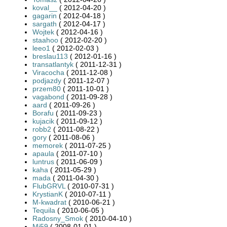
koval__
( 2012-04-20 )
gagarin
( 2012-04-18 )
sargath
( 2012-04-17 )
Wojtek
( 2012-04-16 )
staahoo
( 2012-02-20 )
leeo1
( 2012-02-03 )
breslau113
( 2012-01-16 )
transatlantyk
( 2011-12-31 )
Viracocha
( 2011-12-08 )
podjazdy
( 2011-12-07 )
przem80
( 2011-10-01 )
vagabond
( 2011-09-28 )
aard
( 2011-09-26 )
Borafu
( 2011-09-23 )
kujacik
( 2011-09-12 )
robb2
( 2011-08-22 )
gory
( 2011-08-06 )
memorek
( 2011-07-25 )
apaula
( 2011-07-10 )
luntrus
( 2011-06-09 )
kaha
( 2011-05-29 )
mada
( 2011-04-30 )
FlubGRVL
( 2010-07-31 )
KrystianK
( 2010-07-11 )
M-kwadrat
( 2010-06-21 )
Tequila
( 2010-06-05 )
Radosny_Smok
( 2010-04-10 )
Mi59
( 2008-01-01 )