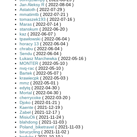
Jan Aleksy R
( 2022-08-04 )
Astatoth
( 2022-07-29 )
mmatimtb
( 2022-07-21 )
tomaszek193
( 2022-07-16 )
Maras
( 2022-07-14 )
stanskum
( 2022-06-20 )
kaz
( 2022-06-07 )
tpawlowski
( 2022-06-04 )
horacy 13
( 2022-06-04 )
chrabu
( 2022-06-04 )
Sendu
( 2022-06-04 )
Łukasz Marchewka
( 2022-05-16 )
MONTER
( 2022-05-10 )
nvq-rac
( 2022-05-10 )
Bartek
( 2022-05-07 )
krawiecpk
( 2022-05-03 )
mmz
( 2022-05-01 )
edytq
( 2022-04-30 )
Mortal
( 2022-04-30 )
cherrycoke
( 2022-03-20 )
Djoko
( 2022-01-21 )
Kaente
( 2021-12-19 )
Zabeł
( 2021-12-17 )
MisiuOli
( 2021-11-24 )
blahdong
( 2021-11-03 )
Poland_biketravel
( 2021-11-03 )
birucycling
( 2021-11-02 )
beduks
( 2021-10-10 )