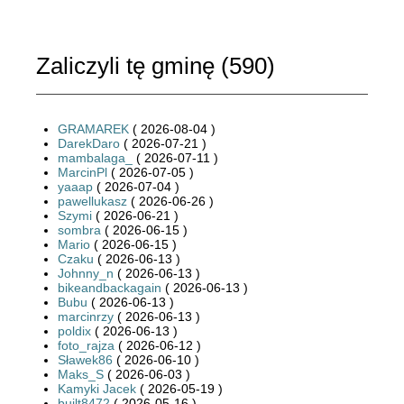
Zaliczyli tę gminę (
590
)
GRAMAREK
( 2026-08-04 )
DarekDaro
( 2026-07-21 )
mambalaga_
( 2026-07-11 )
MarcinPl
( 2026-07-05 )
yaaap
( 2026-07-04 )
pawellukasz
( 2026-06-26 )
Szymi
( 2026-06-21 )
sombra
( 2026-06-15 )
Mario
( 2026-06-15 )
Czaku
( 2026-06-13 )
Johnny_n
( 2026-06-13 )
bikeandbackagain
( 2026-06-13 )
Bubu
( 2026-06-13 )
marcinrzy
( 2026-06-13 )
poldix
( 2026-06-13 )
foto_rajza
( 2026-06-12 )
Sławek86
( 2026-06-10 )
Maks_S
( 2026-06-03 )
Kamyki Jacek
( 2026-05-19 )
built8472
( 2026-05-16 )