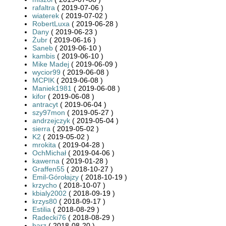
rafaltra
( 2019-07-06 )
wiaterek
( 2019-07-02 )
RobertLuxa
( 2019-06-28 )
Dany
( 2019-06-23 )
Żubr
( 2019-06-16 )
Saneb
( 2019-06-10 )
kambis
( 2019-06-10 )
Mike Madej
( 2019-06-09 )
wycior99
( 2019-06-08 )
MCPIK
( 2019-06-08 )
Maniek1981
( 2019-06-08 )
kifor
( 2019-06-08 )
antracyt
( 2019-06-04 )
szy97mon
( 2019-05-27 )
andrzejczyk
( 2019-05-04 )
sierra
( 2019-05-02 )
K2
( 2019-05-02 )
mrokita
( 2019-04-28 )
OchMichał
( 2019-04-06 )
kawerna
( 2019-01-28 )
Graffen55
( 2018-10-27 )
Emil-Górołajzy
( 2018-10-19 )
krzycho
( 2018-10-07 )
kbialy2002
( 2018-09-19 )
krzys80
( 2018-09-17 )
Estilia
( 2018-08-29 )
Radecki76
( 2018-08-29 )
barz
( 2018-08-20 )