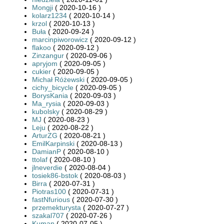
Mongji
( 2020-10-16 )
kolarz1234
( 2020-10-14 )
krzol
( 2020-10-13 )
Buła
( 2020-09-24 )
marcinpiworowicz
( 2020-09-12 )
flakoo
( 2020-09-12 )
Zinzangur
( 2020-09-06 )
apryjom
( 2020-09-05 )
cukier
( 2020-09-05 )
Michał Różewski
( 2020-09-05 )
cichy_bicycle
( 2020-09-05 )
BorysKania
( 2020-09-03 )
Ma_rysia
( 2020-09-03 )
kubolsky
( 2020-08-29 )
MJ
( 2020-08-23 )
Leju
( 2020-08-22 )
ArturZG
( 2020-08-21 )
EmilKarpinski
( 2020-08-13 )
DamianP
( 2020-08-10 )
ttolaf
( 2020-08-10 )
jlneverdie
( 2020-08-04 )
tosiek86-bstok
( 2020-08-03 )
Birra
( 2020-07-31 )
Piotras100
( 2020-07-31 )
fastNfurious
( 2020-07-30 )
przemekturysta
( 2020-07-27 )
szakal707
( 2020-07-26 )
Kuman
( 2020-07-05 )