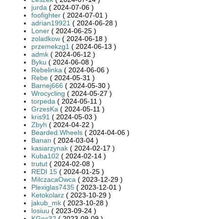
jurda
( 2024-07-06 )
foofighter
( 2024-07-01 )
adrian19921
( 2024-06-28 )
Loner
( 2024-06-25 )
zoladkow
( 2024-06-18 )
przemekzg1
( 2024-06-13 )
admk
( 2024-06-12 )
Byku
( 2024-06-08 )
Rebelinka
( 2024-06-06 )
Rebe
( 2024-05-31 )
Barnej666
( 2024-05-30 )
Wrocycling
( 2024-05-27 )
torpeda
( 2024-05-11 )
GrzesKa
( 2024-05-11 )
kris91
( 2024-05-03 )
Zbyh
( 2024-04-22 )
Bearded.Wheels
( 2024-04-06 )
Banan
( 2024-03-04 )
kasiarzynak
( 2024-02-17 )
Kuba102
( 2024-02-14 )
trutut
( 2024-02-08 )
REDI 15
( 2024-01-25 )
MilczacaOwca
( 2023-12-29 )
Plexiglas7435
( 2023-12-01 )
Ketokolarz
( 2023-10-29 )
jakub_mk
( 2023-10-28 )
losiuu
( 2023-09-24 )
KGos32
( 2023-09-09 )