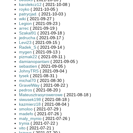
karolekcz12
( 2021-10-08 )
royko
( 2021-10-05 )
patrycjad.
( 2021-10-03 )
wiki
( 2021-09-27 )
Legion
( 2021-09-23 )
arrec
( 2021-09-19 )
Szakal91
( 2021-09-18 )
jedrucha
( 2021-09-17 )
Levi23
( 2021-09-15 )
Radek_S
( 2021-09-14 )
mygen
( 2021-09-13 )
pizmak22
( 2021-09-11 )
damianopantani
( 2021-09-05 )
sebastien
( 2021-09-05 )
JohnyTRS
( 2021-09-04 )
tysek
( 2021-08-31 )
michal70
( 2021-08-30 )
GravelWay
( 2021-08-22 )
pedros
( 2021-08-20 )
Mateusztrasyrowerowe
( 2021-08-18 )
siwusek198
( 2021-08-18 )
kazmierz18
( 2021-08-04 )
smoloo
( 2021-07-29 )
madefo
( 2021-07-26 )
maly_mynio
( 2021-07-26 )
trynia
( 2021-07-22 )
vito
( 2021-07-21 )
krzwys
( 2021-07-20 )