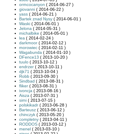
ormcocanyon
( 2014-06-27 )
giovanni
( 2014-06-22 )
yass
( 2014-06-21 )
Bartek znad Nysy
( 2014-06-01 )
Waski
( 2014-06-01 )
Jelona
( 2014-05-31 )
michalbike
( 2014-05-01 )
lea
( 2014-02-24 )
darkmoor
( 2014-02-12 )
morowiec
( 2014-02-11 )
Wagabunda
( 2014-01-10 )
DFence13
( 2013-10-20 )
tuulo
( 2013-10-12 )
endrzer
( 2013-10-11 )
djk71
( 2013-10-04 )
Robb
( 2013-09-30 )
Sindbad
( 2013-08-31 )
fliker
( 2013-08-31 )
ivoncja
( 2013-08-16 )
Aisza
( 2013-07-31 )
simi
( 2013-07-15 )
polskikadr
( 2013-06-28 )
Barteusz
( 2013-06-12 )
chinczyk
( 2013-05-20 )
completny
( 2013-04-11 )
RODDOS
( 2013-03-12 )
menel
( 2013-03-10 )
gines
( 2013-02-22 )