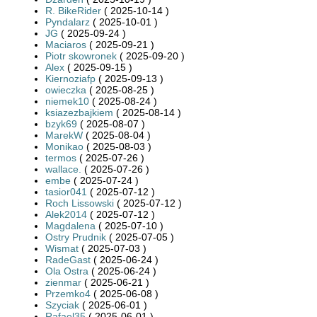
R. BikeRider
( 2025-10-14 )
Pyndalarz
( 2025-10-01 )
JG
( 2025-09-24 )
Maciaros
( 2025-09-21 )
Piotr skowronek
( 2025-09-20 )
Alex
( 2025-09-15 )
Kiernoziafp
( 2025-09-13 )
owieczka
( 2025-08-25 )
niemek10
( 2025-08-24 )
ksiazezbajkiem
( 2025-08-14 )
bzyk69
( 2025-08-07 )
MarekW
( 2025-08-04 )
Monikao
( 2025-08-03 )
termos
( 2025-07-26 )
wallace.
( 2025-07-26 )
embe
( 2025-07-24 )
tasior041
( 2025-07-12 )
Roch Lissowski
( 2025-07-12 )
Alek2014
( 2025-07-12 )
Magdalena
( 2025-07-10 )
Ostry Prudnik
( 2025-07-05 )
Wismat
( 2025-07-03 )
RadeGast
( 2025-06-24 )
Ola Ostra
( 2025-06-24 )
zienmar
( 2025-06-21 )
Przemko4
( 2025-06-08 )
Szyciak
( 2025-06-01 )
Rafael35
( 2025-06-01 )