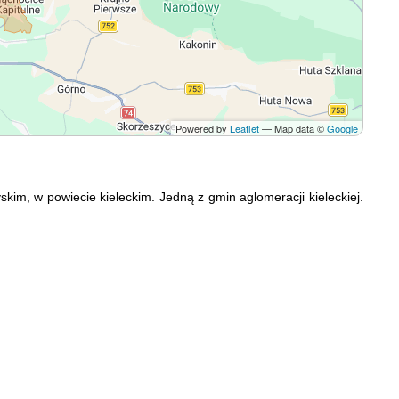
Powered by
Leaflet
— Map data ©
Google
m, w powiecie kieleckim. Jedną z gmin aglomeracji kieleckiej.