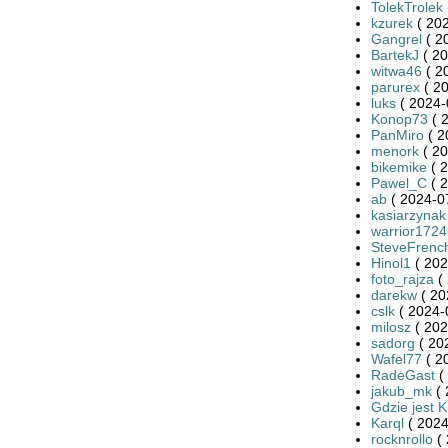
TolekTrolek
kzurek
( 202
Gangrel
( 2
BartekJ
( 20
witwa46
( 2
parurex
( 20
luks
( 2024-
Konop73
( 
PanMiro
( 2
menork
( 20
bikemike
( 2
Pawel_C
( 2
ab
( 2024-0
kasiarzynak
warrior1724
SteveFrenc
Hinol1
( 202
foto_rajza
( 
darekw
( 20
cslk
( 2024-
milosz
( 202
sadorg
( 20
Wafel77
( 2
RadeGast
(
jakub_mk
( 
Gdzie jest K
Karql
( 2024
rocknrollo
( 