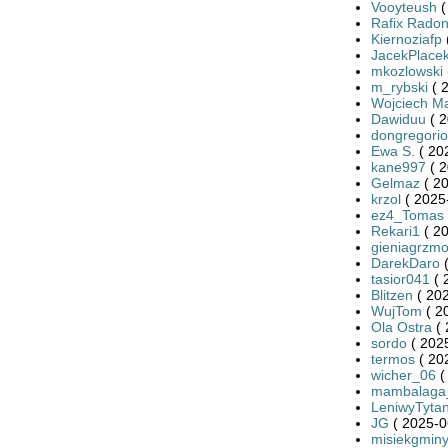
Vooyteush
(
Rafix Rado
Kiernoziafp
JacekPlace
mkozlowski
m_rybski
( 
Wojciech Ma
Dawiduu
( 2
dongregorio
Ewa S.
( 20
kane997
( 2
Gelmaz
( 20
krzol
( 2025
ez4_Tomas
Rekari1
( 20
gieniagrzmo
DarekDaro
(
tasior041
( 
Blitzen
( 202
WujTom
( 2
Ola Ostra
( 
sordo
( 2025
termos
( 20
wicher_06
(
mambalaga
LeniwyTyta
JG
( 2025-0
misiekgmin