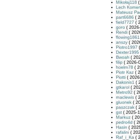
Mikołaj118
(
Lech Kome
Mateusz Pa
part6686
( 
field7727
( 
goro
( 2026-
Rendi
( 202
flowing1861
anszy
( 202
Piotro1997
(
Dexter1995
Bwoah
( 20
filip
( 2026-0
hoelm78
( 2
Piotr Kaz
( 
Piotti
( 2026
Dakonis1
( 
gtkarol
( 20
Metro92
( 2
maclewis
( 
gluonek
( 2
paszczak
( 
gst
( 2025-1
Markuz
( 20
pedro4d
( 2
Hasin
( 2025
rafalini
( 202
Raf_i_Ka
( 