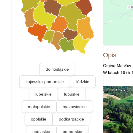
Opis
Gmina Masłów (d
dolnośląskie
W latach 1975-1
kujawsko-pomorskie
łódzkie
lubelskie
lubuskie
małopolskie
mazowieckie
opolskie
podkarpackie
podlaskie
pomorskie