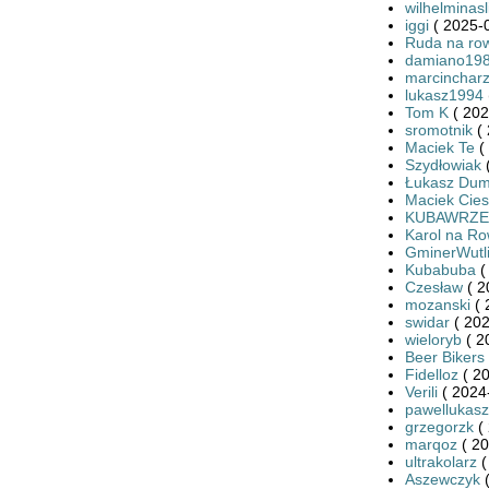
wilhelminas
iggi
( 2025-0
Ruda na ro
damiano19
marcincharz
lukasz1994
Tom K
( 202
sromotnik
( 
Maciek Te
(
Szydłowiak
(
Łukasz Dum
Maciek Cies
KUBAWRZE
Karol na R
GminerWutl
Kubabuba
(
Czesław
( 2
mozanski
( 
swidar
( 202
wieloryb
( 2
Beer Bikers
Fidelloz
( 20
Verili
( 2024
pawellukasz
grzegorzk
( 
marqoz
( 20
ultrakolarz
(
Aszewczyk
(