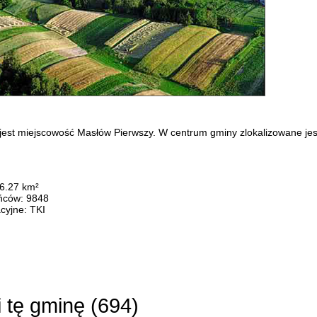
jest miejscowość Masłów Pierwszy. W centrum gminy zlokalizowane jest ś
86.27 km²
ńców: 9848
cyjne: TKI
i tę gminę (
694
)