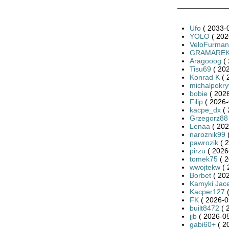
Ufo
( 2033-0
YOLO
( 202
VeloFurman
GRAMARE
Aragooog
( 
Tisu69
( 202
Konrad K
( 
michalpokr
bobie
( 2026
Filip
( 2026-
kacpe_dx
( 
Grzegorz88
Lenaa
( 202
naroznik99
(
pawrozik
( 2
pirzu
( 2026
tomek75
( 2
wwojtekw
( 
Borbet
( 202
Kamyki Jac
Kacper127
(
FK
( 2026-0
built8472
( 
jjb
( 2026-05
gabi60+
( 2