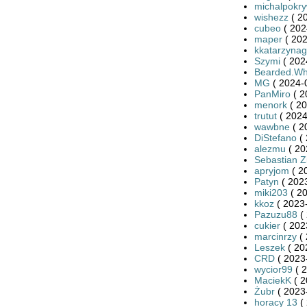
michalpokr
wishezz
( 2
cubeo
( 202
maper
( 202
kkatarzynag
Szymi
( 202
Bearded.Wh
MG
( 2024-
PanMiro
( 2
menork
( 20
trutut
( 2024
wawbne
( 2
DiStefano
( 
alezmu
( 20
Sebastian Zi
apryjom
( 2
Patyn
( 2023
miki203
( 20
kkoz
( 2023-
Pazuzu88
( 
cukier
( 202
marcinrzy
( 
Leszek
( 20
CRD
( 2023
wycior99
( 2
MaciekK
( 2
Żubr
( 2023
horacy 13
( 