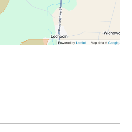
Powered by
Leaflet
— Map data ©
Google