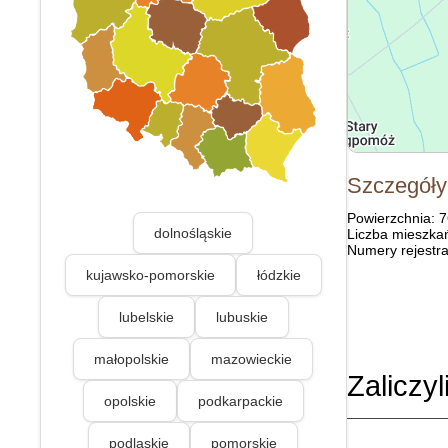
Szczegóły
Powierzchnia: 
dolnośląskie
Liczba mieszka
Numery rejestra
kujawsko-pomorskie
łódzkie
lubelskie
lubuskie
małopolskie
mazowieckie
Zaliczyl
opolskie
podkarpackie
podlaskie
pomorskie