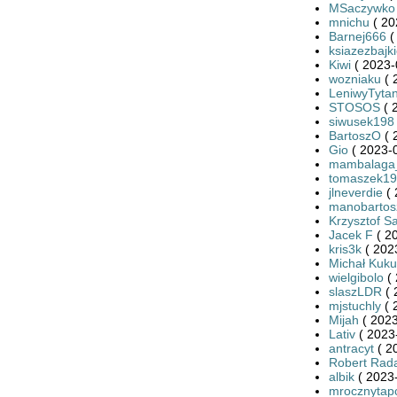
MSaczywko
mnichu
( 20
Barnej666
(
ksiazezbajk
Kiwi
( 2023-
wozniaku
( 
LeniwyTyta
STOSOS
( 
siwusek198
BartoszO
( 
Gio
( 2023-0
mambalaga
tomaszek19
jlneverdie
( 
manobartos
Krzysztof S
Jacek F
( 2
kris3k
( 202
Michał Kuku
wielgibolo
( 
slaszLDR
( 
mjstuchly
( 
Mijah
( 2023
Lativ
( 2023
antracyt
( 2
Robert Rada
albik
( 2023-
mrocznytap