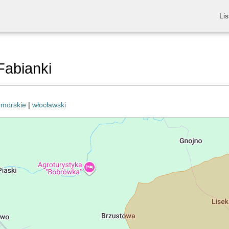
Lis
abianki
omorskie
|
włocławski