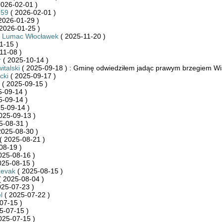
2026-02-01 )
759
( 2026-02-01 )
2026-01-29 )
2026-01-25 )
 Lumac Włocławek
( 2025-11-20 )
1-15 )
11-08 )
r
( 2025-10-14 )
italski
( 2025-09-18 ) : Gminę odwiedziłem jadąc prawym brzegiem Wis
cki
( 2025-09-17 )
( 2025-09-15 )
-09-14 )
5-09-14 )
5-09-14 )
025-09-13 )
5-08-31 )
2025-08-30 )
( 2025-08-21 )
08-19 )
025-08-16 )
025-08-15 )
zevak
( 2025-08-15 )
 2025-08-04 )
025-07-23 )
l
( 2025-07-22 )
07-15 )
5-07-15 )
025-07-15 )