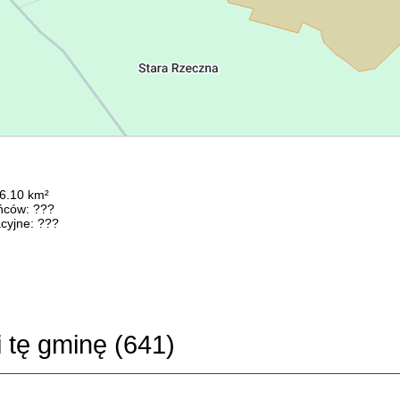
76.10 km²
ńców: ???
cyjne: ???
i tę gminę (
641
)