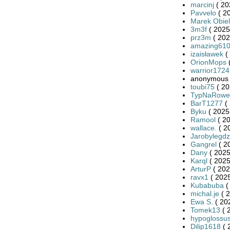
marcinj
( 20
Pavvelo
( 2
Marek Obiel
3m3f
( 2025
prz3m
( 202
amazing61
izaisławek
(
OrionMops
(
warrior1724
anonymous 
toubi75
( 20
TypNaRowe
BarT1277
( 
Byku
( 2025
Ramool
( 20
wallace.
( 2
Jarobylegdz
Gangrel
( 2
Dany
( 2025
Karql
( 2025
ArturP
( 202
ravx1
( 2025
Kubabuba
(
michal.je
( 2
Ewa S.
( 20
Tomek13
( 
hypoglossu
Dilip1618
( 