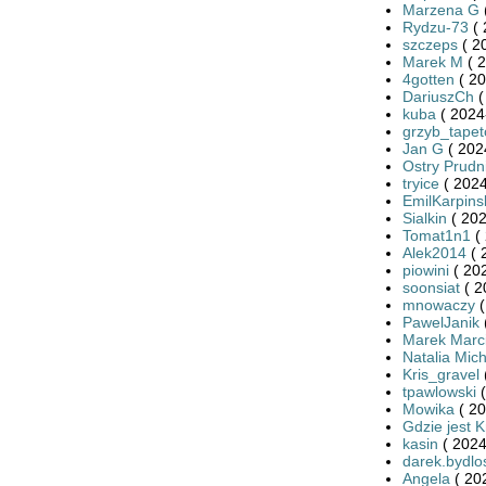
Marzena G
Rydzu-73
( 
szczeps
( 2
Marek M
( 2
4gotten
( 20
DariuszCh
(
kuba
( 2024
grzyb_tape
Jan G
( 202
Ostry Prudn
tryice
( 2024
EmilKarpins
Sialkin
( 202
Tomat1n1
( 
Alek2014
( 
piowini
( 20
soonsiat
( 2
mnowaczy
(
PawelJanik
Marek Marci
Natalia Mic
Kris_gravel
tpawlowski
(
Mowika
( 20
Gdzie jest K
kasin
( 2024
darek.bydlo
Angela
( 20