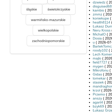
dzwiedz
( 2
disguised6
śląskie
świetokrzyskie
kambis
( 20
zmmz
( 202
koniekupe
(
warmińsko-mazurskie
health8114
(
Łukasz Dum
wielkopolskie
Neru Kross
MichalO
( 2
Dosia
( 2026
zachodniopomorskie
u
( 2026-07-
BartekTomc
roody102
( 
Lech Kome
majlo
( 2026
field7727
( 
mygen
( 20
Mikrofonu
( 
Gidas
( 202
tomekar
( 2
stasiek
( 20
mandragho
krzol
( 2026
Przemo
( 20
anszy
( 202
agart4
( 202
bzyk69
( 20
Łukasz Grze