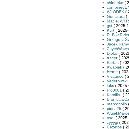
chlebeke
( 
combined1
WLODEK
( 
Gonczara
( 
Maciej WTR
gst
( 2025-1
Kurt
( 2025-
R. BikeRide
Grzegorz Św
Jacek Kamy
ZbychWawa
Djoko
( 2025
tracer
( 202
Bartas
( 202
Kwabiak
( 2
Heme
( 202
Vivaance
( 
Vaderowski
luks
( 2025-
Pio0001
( 2
Kamiiiru
( 2
BronislawC
marcopollo
(
piosa25
( 2
WujekMarce
axel
( 2025-
zyyygi
( 202
Cezetos
( 2